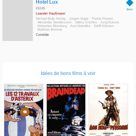
◆
Hotel Lux
01h35
Bien
Leander Haußmann
Michael Bully Herbig
Jürgen Vogel
Thekla Reuten
Alexander Senderovich
Valery Grishko
Juraj Kukura
Sebastian Blomberg
Axel Wandtke
Steffi Kühnert
Matthias Brenner
Comédie
Idées de bons films à voir