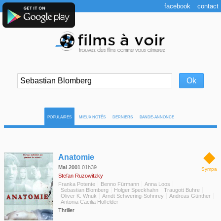
facebook
contact
POPULAIRES
MIEUX NOTÉS
DERNIERS
BANDE-ANNONCE
◆
Anatomie
Mai 2001
01h39
Sympa
Stefan Ruzowitzky
Franka Potente
Benno Fürmann
Anna Loos
Sebastian Blomberg
Holger Speckhahn
Traugott Buhre
Oliver K. Wnuk
Arndt Schwering-Sohnrey
Andreas Günther
Antonia Cäcilia Holfelder
Thriller