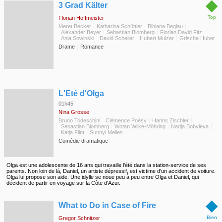
◆
3 Grad Kälter
Top
Florian Hoffmeister
Meret Becker
Katharina Schüttler
Bibiana Beglau
Alexander Beyer
Sebastian Blomberg
Florian David Fitz
Ania Sowinski
David Scheller
Hubert Mulzer
Grischa Huber
Drame
Romance
◆
L'Eté d'Olga
01h45
Nina Grosse
Bruno Todeschini
Clémence Poésy
Hanns Zischler
Sebastian Blomberg
Wotan Wilke-Möhring
Nadja Bobyleva
Katja Flint
Sunnyi Melles
Comédie dramatique
Olga est une adolescente de 16 ans qui travaille l'été dans la station-service de ses
parents. Non loin de là, Daniel, un artiste dépressif, est victime d'un accident de voiture.
Olga lui propose son aide. Une idylle se noue peu à peu entre Olga et Daniel, qui
décident de partir en voyage sur la Côte d'Azur.
◆
What to Do in Case of Fire
Bien
Gregor Schnitzer