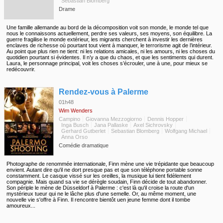
Sebastian Blomberg
Drame
Une famille allemande au bord de la décomposition voit son monde, le monde tel que
nous le connaissons actuellement, perdre ses valeurs, ses moyens, son équilibre. La
guerre fragilise le monde extérieur, les migrants cherchent à investir les dernières
enclaves de richesse où pourtant tout vient à manquer, le terrorisme agit de l’intérieur.
Au point que plus rien ne tient: ni les relations amicales, ni les amours, ni les choses du
quotidien pourtant si évidentes. Il n’y a que du chaos, et que les sentiments qui durent.
Laura, le personnage principal, voit les choses s’écrouler, une à une, pour mieux se
redécouvrir.
◆
Rendez-vous à Palerme
01h48
Wim Wenders
Campino
Giovanna Mezzogiorno
Dennis Hopper
Inga Busch
Jana Pallaske
Axel Sichrovsky
Gerhard Gutberlet
Sebastian Blomberg
Wolfgang Michael
Anna Orso
Comédie dramatique
Photographe de renommée internationale, Finn mène une vie trépidante que beaucoup
envient. Autant dire qu'il ne dort presque pas et que son téléphone portable sonne
constamment. Le casque vissé sur les oreilles, la musique lui tient fidèlement
compagnie. Mais quand sa vie se dérègle soudain, Finn décide de tout abandonner.
Son périple le mène de Düsseldorf à Palerme : c'est là qu'il croise la route d'un
mystérieux tueur qui ne le lâche plus d'une semelle. Or, au même moment, une
nouvelle vie s'offre à Finn. Il rencontre bientôt uen jeune femme dont il tombe
amoureux...