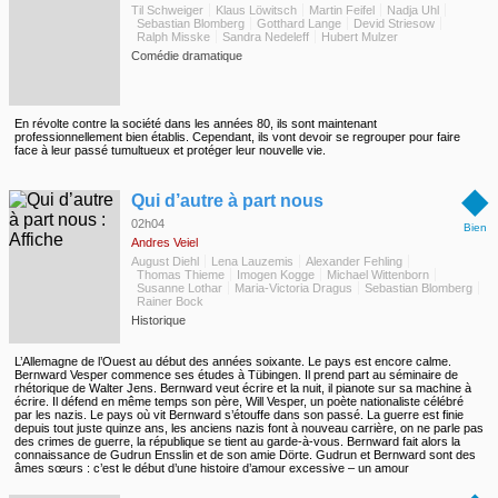
Til Schweiger
Klaus Löwitsch
Martin Feifel
Nadja Uhl
Sebastian Blomberg
Gotthard Lange
Devid Striesow
Ralph Misske
Sandra Nedeleff
Hubert Mulzer
Comédie dramatique
En révolte contre la société dans les années 80, ils sont maintenant
professionnellement bien établis. Cependant, ils vont devoir se regrouper pour faire
face à leur passé tumultueux et protéger leur nouvelle vie.
◆
Qui d’autre à part nous
02h04
Bien
Andres Veiel
August Diehl
Lena Lauzemis
Alexander Fehling
Thomas Thieme
Imogen Kogge
Michael Wittenborn
Susanne Lothar
Maria-Victoria Dragus
Sebastian Blomberg
Rainer Bock
Historique
L’Allemagne de l’Ouest au début des années soixante. Le pays est encore calme.
Bernward Vesper commence ses études à Tübingen. Il prend part au séminaire de
rhétorique de Walter Jens. Bernward veut écrire et la nuit, il pianote sur sa machine à
écrire. Il défend en même temps son père, Will Vesper, un poète nationaliste célébré
par les nazis. Le pays où vit Bernward s’étouffe dans son passé. La guerre est finie
depuis tout juste quinze ans, les anciens nazis font à nouveau carrière, on ne parle pas
des crimes de guerre, la république se tient au garde-à-vous. Bernward fait alors la
connaissance de Gudrun Ensslin et de son amie Dörte. Gudrun et Bernward sont des
âmes sœurs ; c’est le début d’une histoire d’amour excessive – un amour
inconditionnel et démesuré qui dépasse la limite du supportable.