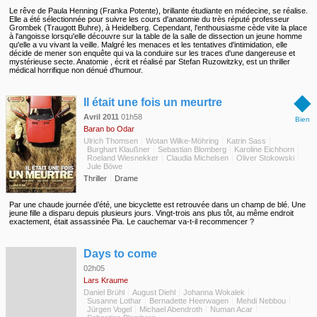
Le rêve de Paula Henning (Franka Potente), brillante étudiante en médecine, se réalise.
Elle a été sélectionnée pour suivre les cours d'anatomie du très réputé professeur
Grombek (Traugott Buhre), à Heidelberg. Cependant, l'enthousiasme cède vite la place
à l'angoisse lorsqu'elle découvre sur la table de la salle de dissection un jeune homme
qu'elle a vu vivant la veille. Malgré les menaces et les tentatives d'intimidation, elle
décide de mener son enquête qui va la conduire sur les traces d'une dangereuse et
mystérieuse secte. Anatomie , écrit et réalisé par Stefan Ruzowitzky, est un thriller
médical horrifique non dénué d'humour.
◆
Il était une fois un meurtre
Avril 2011
01h58
Bien
Baran bo Odar
Ulrich Thomsen
Wotan Wilke-Möhring
Katrin Sass
Burghart Klaußner
Sebastian Blomberg
Karoline Eichhorn
Roeland Wiesnekker
Claudia Michelsen
Oliver Stokowski
Jule Böwe
Thriller
Drame
Par une chaude journée d’été, une bicyclette est retrouvée dans un champ de blé. Une
jeune fille a disparu depuis plusieurs jours. Vingt-trois ans plus tôt, au même endroit
exactement, était assassinée Pia. Le cauchemar va-t-il recommencer ?
◆
Days to come
02h05
Lars Kraume
Daniel Brühl
August Diehl
Johanna Wokalek
Susanne Lothar
Bernadette Heerwagen
Mehdi Nebbou
Jürgen Vogel
Michael Abendroth
Numan Acar