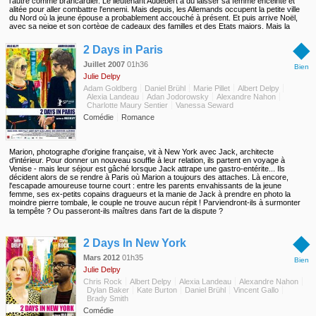
l'autre comme brancardier. Le lieutenant Audebert a dû laisser sa femme enceinte et
alitée pour aller combattre l'ennemi. Mais depuis, les Allemands occupent la petite ville
du Nord où la jeune épouse a probablement accouché à présent. Et puis arrive Noël,
avec sa neige et son cortège de cadeaux des familles et des Etats majors. Mais la
surprise ne viendra pas des colis généreux qui jonchent les tranchées françaises,
◆
écossaises et allemandes...
2 Days in Paris
Juillet 2007
01h36
Bien
Julie Delpy
Adam Goldberg
Daniel Brühl
Marie Pillet
Albert Delpy
Alexia Landeau
Adan Jodorowsky
Alexandre Nahon
Charlotte Maury Sentier
Vanessa Seward
Comédie
Romance
Marion, photographe d'origine française, vit à New York avec Jack, architecte
d'intérieur. Pour donner un nouveau souffle à leur relation, ils partent en voyage à
Venise - mais leur séjour est gâché lorsque Jack attrape une gastro-entérite... Ils
décident alors de se rendre à Paris où Marion a toujours des attaches. Là encore,
l'escapade amoureuse tourne court : entre les parents envahissants de la jeune
femme, ses ex-petits copains dragueurs et la manie de Jack à prendre en photo la
moindre pierre tombale, le couple ne trouve aucun répit ! Parviendront-ils à surmonter
la tempête ? Ou passeront-ils maîtres dans l'art de la dispute ?
◆
2 Days In New York
Mars 2012
01h35
Bien
Julie Delpy
Chris Rock
Albert Delpy
Alexia Landeau
Alexandre Nahon
Dylan Baker
Kate Burton
Daniel Brühl
Vincent Gallo
Brady Smith
Comédie