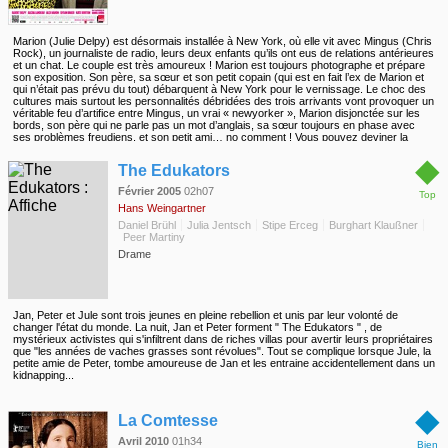
Marion (Julie Delpy) est désormais installée à New York, où elle vit avec Mingus (Chris
Rock), un journaliste de radio, leurs deux enfants qu’ils ont eus de relations antérieures
et un chat. Le couple est très amoureux ! Marion est toujours photographe et prépare
son exposition. Son père, sa sœur et son petit copain (qui est en fait l’ex de Marion et
qui n’était pas prévu du tout) débarquent à New York pour le vernissage. Le choc des
cultures mais surtout les personnalités débridées des trois arrivants vont provoquer un
véritable feu d’artifice entre Mingus, un vrai « newyorker », Marion disjonctée sur les
bords, son père qui ne parle pas un mot d’anglais, sa sœur toujours en phase avec
ses problèmes freudiens, et son petit ami… no comment ! Vous pouvez deviner la
suite, ou pas…
◆
The Edukators
Février 2005
02h07
Top
Hans Weingartner
Daniel Brühl
Julia Jentsch
Stipe Erceg
Burghart Klaußner
Peer Martiny
Drame
Jan, Peter et Jule sont trois jeunes en pleine rebellion et unis par leur volonté de
changer l'état du monde. La nuit, Jan et Peter forment " The Edukators " , de
mystérieux activistes qui s'infiltrent dans de riches villas pour avertir leurs propriétaires
que "les années de vaches grasses sont révolues". Tout se complique lorsque Jule, la
petite amie de Peter, tombe amoureuse de Jan et les entraine accidentellement dans un
kidnapping...
◆
La Comtesse
Avril 2010
01h34
Bien