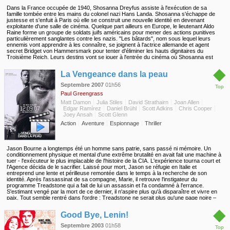
Dans la France occupée de 1940, Shosanna Dreyfus assiste à l'exécution de sa
famille tombée entre les mains du colonel nazi Hans Landa. Shosanna s'échappe de
justesse et s'enfuit à Paris où elle se construit une nouvelle identité en devenant
exploitante d'une salle de cinéma. Quelque part ailleurs en Europe, le lieutenant Aldo
Raine forme un groupe de soldats juifs américains pour mener des actions punitives
particulièrement sanglantes contre les nazis. "Les bâtards", nom sous lequel leurs
ennemis vont apprendre à les connaître, se joignent à l'actrice allemande et agent
secret Bridget von Hammersmark pour tenter d'éliminer les hauts dignitaires du
Troisième Reich. Leurs destins vont se jouer à l'entrée du cinéma où Shosanna est
décidée à mettre à exécution une vengeance très personnelle...
◆
La Vengeance dans la peau
Septembre 2007
01h56
Top
Paul Greengrass
Matt Damon
Julia Stiles
David Strathairn
Joan Allen
Edgar Ramírez
Daniel Brühl
Scott Adkins
Chris Cooper
Joey Ansah
Scott Glenn
Action
Aventure
Espionnage
Thriller
Jason Bourne a longtemps été un homme sans patrie, sans passé ni mémoire. Un
conditionnement physique et mental d'une extrême brutalité en avait fait une machine à
tuer - l'exécuteur le plus implacable de l'histoire de la CIA. L'expérience tourna court et
l'Agence décida de le sacrifier. Laissé pour mort, Jason se réfugie en Italie et
entreprend une lente et périlleuse remontée dans le temps à la recherche de son
identité. Après l'assassinat de sa compagne, Marie, il retrouve l'instigateur du
programme Treadstone qui a fait de lui un assassin et l'a condamné à l'errance.
S'estimant vengé par la mort de ce dernier, il n'aspire plus qu'à disparaître et vivre en
paix. Tout semble rentré dans l'ordre : Treadstone ne serait plus qu'une page noire –
une de plus - dans l'histoire de l'Agence... Mais le Département de la Défense lance en
◆
grand secret un second programme encore plus sophistiqué : Blackbriar, visant à
Good Bye, Lenin!
fabriquer une nouvelle génération de tueurs supérieurement entraînés. Jason est, pour
le directeur des opérations spéciales, une menace et une tache à effacer au plus vite.
Septembre 2003
01h58
Top
Ordre est donné de le supprimer. La traque recommence, de Moscou à Paris, de