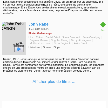
Lana, son amour de jeunesse, et son frère David, qui ont refait leur vie ensemble. Et il
va surtout faire la connaissance d’Eva, sa nièce, une petite fille étonnante et
charismatique. Entre Eva et Alex se dessine une relation particulière, et ce dernier
décide alors, contre l'avis de sa mère Lana, de prendre Eva pour modèle de son futur
androïde…
◆
John Rabe
Avril 2011
02h15
Top
Florian Gallenberger
Ulrich Tukur
Daniel Brühl
Steve Buscemi
Anne Consigny
Dagmar Manzel
Jingchu Zhang
Teruyuki Kagawa
Mathias Herrmann
Tetta Sugimoto
Akira Emoto
Historique
Drame
Biopic
Nankin, 1937. John Rabe qui vit depuis plus de trente ans dans l'ancienne capitale
chinoise dirige la filiale locale de Siemens et doit rentrer à Berlin. Lors de son bal
d'adieu, la ville est bombardée par l'armée japonaise. Le lendemain matin, les étrangers
encore en ville proposent de mettre en place une zone de sécurité à Nankin afin de
protéger les civils chinois. John Rabe est nommé président de cette zone...
Afficher plus de films ...