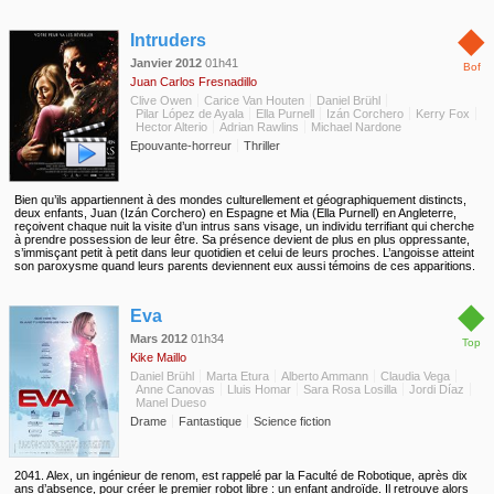
◆
Intruders
Janvier 2012
01h41
Bof
Juan Carlos Fresnadillo
Clive Owen
Carice Van Houten
Daniel Brühl
Pilar López de Ayala
Ella Purnell
Izán Corchero
Kerry Fox
Hector Alterio
Adrian Rawlins
Michael Nardone
Epouvante-horreur
Thriller
Bien qu’ils appartiennent à des mondes culturellement et géographiquement distincts,
deux enfants, Juan (Izán Corchero) en Espagne et Mia (Ella Purnell) en Angleterre,
reçoivent chaque nuit la visite d’un intrus sans visage, un individu terrifiant qui cherche
à prendre possession de leur être. Sa présence devient de plus en plus oppressante,
s’immisçant petit à petit dans leur quotidien et celui de leurs proches. L’angoisse atteint
son paroxysme quand leurs parents deviennent eux aussi témoins de ces apparitions.
◆
Eva
Mars 2012
01h34
Top
Kike Maillo
Daniel Brühl
Marta Etura
Alberto Ammann
Claudia Vega
Anne Canovas
Lluis Homar
Sara Rosa Losilla
Jordi Díaz
Manel Dueso
Drame
Fantastique
Science fiction
2041. Alex, un ingénieur de renom, est rappelé par la Faculté de Robotique, après dix
ans d’absence, pour créer le premier robot libre : un enfant androïde. Il retrouve alors