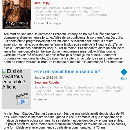
Julie Delpy
Anamaria Marinca
Daniel Brühl
William Hurt
Vizakna Sebastian Blomberg
Charly Hübner
Anna Maria Mühe
Frederick Lau
Adriana Altaras
André Hennicke
Drame
Historique
A la mort de son mari, la comtesse Elizabeth Bathory se trouve à la tête d’un vaste
domaine et d’une immense fortune. Aidée de sa confidente, la sorcière Anna Darvulia,
Elizabeth étend progressivement son influence, suscitant chez chacun crainte,
admiration et haine, pour devenir la femme la plus puissante de la Hongrie du 17ème
siècle – dictant ses conditions jusqu’au roi lui-même. Elle rencontre alors un séduisant
jeune homme dont elle tombe éperdument amoureuse mais celui-ci l’abandonne.
Certaine d’avoir été délaissée car elle n’était plus assez jeune et belle. Sombrant
progressivement dans la folie, Elizabeth, à la suite d’un accident, se persuade que le
sang de jeunes vierges lui procure jeunesse et beauté. Elle commence à prendre des
bains dans le sang des jeunes filles du château puis de la région. Débute alors une
◆
série d’actes sanglants et diaboliques…
Et si on vivait tous ensemble?
Janvier 2012
01h36
Bien
Stéphane Robelin
Jane Fonda
Pierre Richard
Geraldine Chaplin
Claude Rich
Guy Bedos
Daniel Brühl
Bernard Malaka
Camino Texeira
Gwendoline Hamon
Gustave Kervern
Comédie
Annie, Jean, Claude, Albert et Jeanne sont liés par une solide amitié depuis plus de 40
ans. Alors quand la mémoire flanche, quand le cœur s’emballe et que le spectre de la
maison de retraite pointe son nez, ils se rebellent et décident de vivre tous ensemble.
Le projet paraît fou mais même si la promiscuité dérange et réveille de vieux souvenirs,
une formidable aventure commence : celle de la communauté... à 75 ans !