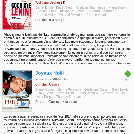
Wolfgang Becker (II)
Madrid à Londres et Tanger...
Daniel Brühl
Katrin Sass
Chulpan Khamatova
Maria Simon
Florian Lukas
Alexander Beyer
Burghart Klaußner
Jurgen Holtz
Michael Gwisdek
Jürgen Vogel
Comédie dramatique
Alex, un jeune Berlinois de l'Est, apprend la chute du mur alors que sa mère est dans le
coma à la suite d'un infarctus. Celle-ci a toujours été quelqu'un d'actif, participant avec
enthousiasme à l'animation d'une chorale. Les mois passent et le coma continue. La
ville se transforme, les voitures occidentales sillonnent les rues, les publicités
envahissent les murs. Au bout de huit mois, elle ouvre les yeux dans une ville qu'elle ne
peut plus reconnaître. Alex veut absolument lui éviter un choc brutal que son coeur
affaibli ne pourrait supporter. Profitant de son alitement, avec l'aide de sa famille et de
ses amis, il reconstruit autour d'elle son univers familier, convoque les jeunes
chanteurs de la chorale, sollicite l'aide d'un ancien cosmonaute, reconverti en chauffeur
de taxi, et s'efforce de faire revivre la RDA dans les 79 m² de l'appartement, remis aux
◆
normes socialistes.
Joyeux Noël
Novembre 2005
01h55
Top
Christian Carion
Diane Kruger
Benno Fürmann
Guillaume Canet
Gary Lewis
Dany Boon
Daniel Brühl
Lucas Belvaux
Bernard Le Coq
Alex Ferns
Thomas Schmauser
Drame
Guerre
Historique
Lorsque la guerre surgit au creux de l'été 1914, elle surprend et emporte dans son
tourbillon des millions d'hommes. Nikolaus Sprink, prodigieux ténor à l'opéra de Berlin,
va devoir renoncer à sa belle carrière et surtout à celle qu'il aime : Anna Sörensen,
soprane et partenaire de chant. Le prêtre anglican Palmer s'est porté volontaire pour
suivre Jonathan, son jeune aide à l'église. Ils quittent leur Ecosse, l'un comme soldat,