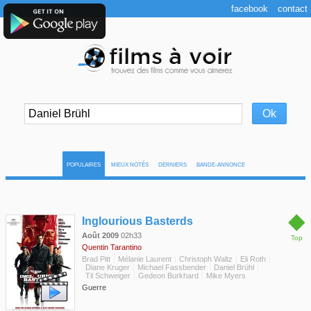
facebook
contact
POPULAIRES
MIEUX NOTÉS
DERNIERS
BANDE-ANNONCE
◆
Inglourious Basterds
Août 2009
02h33
Top
Quentin Tarantino
Brad Pitt
Mélanie Laurent
Christoph Waltz
Eli Roth
Diane Kruger
Michael Fassbender
Daniel Brühl
Til Schweiger
Gedeon Burkhard
Mike Myers
Guerre