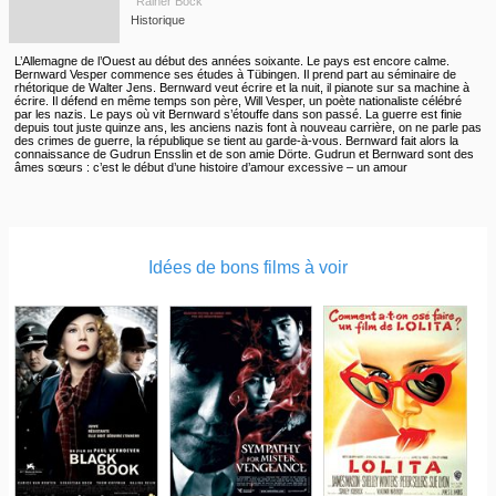
Rainer Bock
Historique
L’Allemagne de l’Ouest au début des années soixante. Le pays est encore calme.
Bernward Vesper commence ses études à Tübingen. Il prend part au séminaire de
rhétorique de Walter Jens. Bernward veut écrire et la nuit, il pianote sur sa machine à
écrire. Il défend en même temps son père, Will Vesper, un poète nationaliste célébré
par les nazis. Le pays où vit Bernward s’étouffe dans son passé. La guerre est finie
depuis tout juste quinze ans, les anciens nazis font à nouveau carrière, on ne parle pas
des crimes de guerre, la république se tient au garde-à-vous. Bernward fait alors la
connaissance de Gudrun Ensslin et de son amie Dörte. Gudrun et Bernward sont des
âmes sœurs ; c’est le début d’une histoire d’amour excessive – un amour
inconditionnel et démesuré qui dépasse la limite du supportable.
Idées de bons films à voir