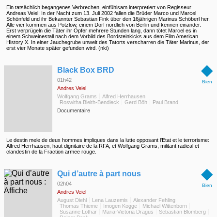
Ein tatsächlich begangenes Verbrechen, einfühlsam interpretiert von Regisseur
Andreas Veiel: In der Nacht zum 13. Juli 2002 fallen die Brüder Marco und Marcel
Schönfeld und ihr Bekannter Sebastian Fink über den 16jährigen Marinus Schöberl her.
Alle vier kommen aus Potzlow, einem Dorf nördlich von Berlin und kennen einander.
Erst verprügeln die Täter ihr Opfer mehrere Stunden lang, dann tötet Marcel es in
einem Schweinestall nach dem Vorbild des Bordsteinkicks aus dem Film American
History X. In einer Jauchegrube unweit des Tatorts verscharren die Täter Marinus, der
erst vier Monate später gefunden wird. (nki)
◆
Black Box BRD
01h42
Bien
Andres Veiel
Wolfgang Grams
Alfred Herrhausen
Roswitha Bleith-Bendieck
Gerd Böh
Paul Brand
Documentaire
Le destin mele de deux hommes impliques dans la lutte opposant l'Etat et le terrorisme:
Alfred Herrhausen, haut dignitaire de la RFA, et Wolfgang Grams, militant radical et
clandestin de la Fraction armee rouge.
◆
Qui d’autre à part nous
02h04
Bien
Andres Veiel
August Diehl
Lena Lauzemis
Alexander Fehling
Thomas Thieme
Imogen Kogge
Michael Wittenborn
Susanne Lothar
Maria-Victoria Dragus
Sebastian Blomberg