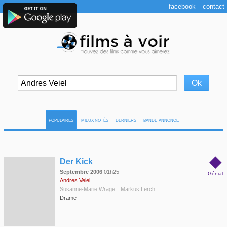
facebook
contact
POPULAIRES
MIEUX NOTÉS
DERNIERS
BANDE-ANNONCE
◆
Der Kick
Septembre 2006
01h25
Génial
Andres Veiel
Susanne-Marie Wrage
Markus Lerch
Drame