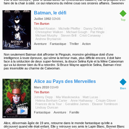
faire de la chair à pâté, ce qui relancera du même coup ses propres affaires. Sweeney
découvre que Turpin a maintenant des visées sur Johanna, qu'il séquestre avec la
◆
complicité de son âme damnée, le Bailli Bamford. L'adolescente a attiré les regards d'un
Batman, le défi
jeune marin, Anthony, celui-là même qui avait sauvé Sweeney lors de son évasion.
Amoureux fou de la jeune innocente, Anthony se promet de l'épouser après l'avoir
Juillet 1992
02h06
Top
arrachée à Turpin. Pendant ce temps, le quartier de Fleet Street s'est entiché des
Tim Burton
"tartes" très spéciales de Mme Lovett, et celle-ci se prend à rêver d'une nouvelle vie,
respectable et bourgeoise, avec Sweeney pour époux et Toby, l'ancien assistant de
Michael Keaton
Michelle Pfeiffer
Danny DeVito
Pirelli, comme fils adoptif. Mais Sweeney est bien décidé à mener à terme sa
Christopher Walken
Michael Gough
Pat Hingle
vengeance, quel qu'en soit le coût...
Michael Murphy
Steven Brill
Cristi Conaway
Andrew Bryniarski
Aventure
Fantastique
Thriller
Action
Non seulement Batman doit affronter le Pingouin, monstre génétique doté d'une
intelligence à toute épreuve, qui sème la terreur mais, plus difficile encore, il doit faire
face à la séduction de deux super-femmes, la douce Selina Kyle et la féline Catwoman
qui va lui donner bien du fil a retordre. Si Bruce Wayne apprécie Selina, Batman n'est
pas insensible au charme de Catwoman.
◆
Alice au Pays des Merveilles
Mars 2010
01h49
Bien
Tim Burton
Johnny Depp
Mia Wasikowska
Matt Lucas
Helena Bonham Carter
Anne Hathaway
Crispin Glover
Frances de la Tour
Geraldine James
Eleanor Tomlinson
Lindsay Duncan
Fantastique
Aventure
Famille
Alice, désormais âgée de 19 ans, retourne dans le monde fantastique qu'elle a
découvert quand elle était enfant. Elle y retrouve ses amis le Lapin Blanc, Bonnet Blanc