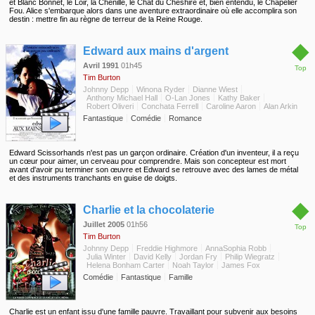
et Blanc Bonnet, le Loir, la Chenille, le Chat du Cheshire et, bien entendu, le Chapelier
Fou. Alice s'embarque alors dans une aventure extraordinaire où elle accomplira son
destin : mettre fin au règne de terreur de la Reine Rouge.
◆
Edward aux mains d'argent
Avril 1991
01h45
Top
Tim Burton
Johnny Depp
Winona Ryder
Dianne Wiest
Anthony Michael Hall
O-Lan Jones
Kathy Baker
Robert Oliveri
Conchata Ferrell
Caroline Aaron
Alan Arkin
Fantastique
Comédie
Romance
Edward Scissorhands n'est pas un garçon ordinaire. Création d'un inventeur, il a reçu
un cœur pour aimer, un cerveau pour comprendre. Mais son concepteur est mort
avant d'avoir pu terminer son œuvre et Edward se retrouve avec des lames de métal
et des instruments tranchants en guise de doigts.
◆
Charlie et la chocolaterie
Juillet 2005
01h56
Top
Tim Burton
Johnny Depp
Freddie Highmore
AnnaSophia Robb
Julia Winter
David Kelly
Jordan Fry
Philip Wiegratz
Helena Bonham Carter
Noah Taylor
James Fox
Comédie
Fantastique
Famille
Charlie est un enfant issu d'une famille pauvre. Travaillant pour subvenir aux besoins