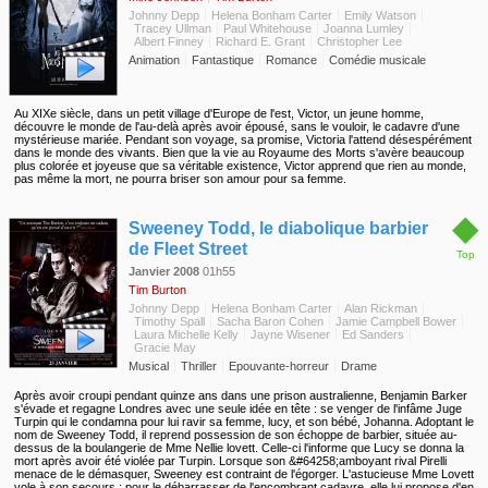
Johnny Depp
Helena Bonham Carter
Emily Watson
Tracey Ullman
Paul Whitehouse
Joanna Lumley
Albert Finney
Richard E. Grant
Christopher Lee
Animation
Fantastique
Romance
Comédie musicale
Au XIXe siècle, dans un petit village d'Europe de l'est, Victor, un jeune homme,
découvre le monde de l'au-delà après avoir épousé, sans le vouloir, le cadavre d'une
mystérieuse mariée. Pendant son voyage, sa promise, Victoria l'attend désespérément
dans le monde des vivants. Bien que la vie au Royaume des Morts s'avère beaucoup
plus colorée et joyeuse que sa véritable existence, Victor apprend que rien au monde,
pas même la mort, ne pourra briser son amour pour sa femme.
◆
Sweeney Todd, le diabolique barbier
de Fleet Street
Top
Janvier 2008
01h55
Tim Burton
Johnny Depp
Helena Bonham Carter
Alan Rickman
Timothy Spall
Sacha Baron Cohen
Jamie Campbell Bower
Laura Michelle Kelly
Jayne Wisener
Ed Sanders
Gracie May
Musical
Thriller
Epouvante-horreur
Drame
Après avoir croupi pendant quinze ans dans une prison australienne, Benjamin Barker
s'évade et regagne Londres avec une seule idée en tête : se venger de l'infâme Juge
Turpin qui le condamna pour lui ravir sa femme, lucy, et son bébé, Johanna. Adoptant le
nom de Sweeney Todd, il reprend possession de son échoppe de barbier, située au-
dessus de la boulangerie de Mme Nellie lovett. Celle-ci l'informe que Lucy se donna la
mort après avoir été violée par Turpin. Lorsque son &#64258;amboyant rival Pirelli
menace de le démasquer, Sweeney est contraint de l'égorger. L'astucieuse Mme Lovett
vole à son secours : pour le débarrasser de l'encombrant cadavre, elle lui propose d'en