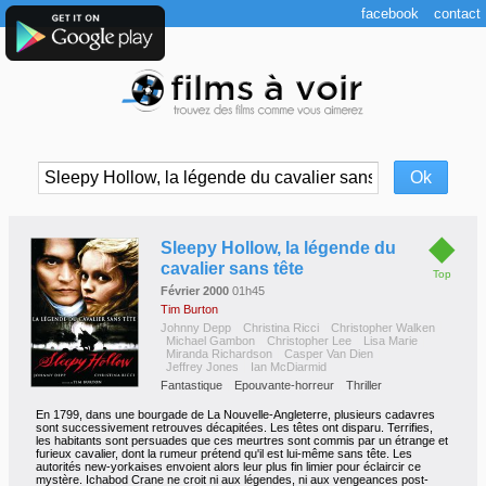
facebook
contact
◆
Sleepy Hollow, la légende du
cavalier sans tête
Top
Février 2000
01h45
Tim Burton
Johnny Depp
Christina Ricci
Christopher Walken
Michael Gambon
Christopher Lee
Lisa Marie
Miranda Richardson
Casper Van Dien
Jeffrey Jones
Ian McDiarmid
Fantastique
Epouvante-horreur
Thriller
En 1799, dans une bourgade de La Nouvelle-Angleterre, plusieurs cadavres
sont successivement retrouves décapitées. Les têtes ont disparu. Terrifies,
les habitants sont persuades que ces meurtres sont commis par un étrange et
furieux cavalier, dont la rumeur prétend qu'il est lui-même sans tête. Les
autorités new-yorkaises envoient alors leur plus fin limier pour éclaircir ce
mystère. Ichabod Crane ne croit ni aux légendes, ni aux vengeances post-