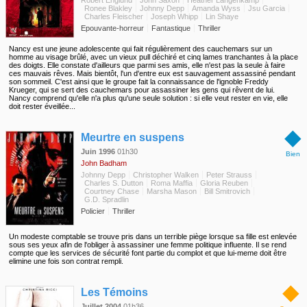
Robert Englund
John Saxon
Heather Langenkamp
Ronee Blakley
Johnny Depp
Amanda Wyss
Jsu Garcia
Charles Fleischer
Joseph Whipp
Lin Shaye
Epouvante-horreur
Fantastique
Thriller
Nancy est une jeune adolescente qui fait régulièrement des cauchemars sur un
homme au visage brûlé, avec un vieux pull déchiré et cinq lames tranchantes à la place
des doigts. Elle constate d'ailleurs que parmi ses amis, elle n'est pas la seule à faire
ces mauvais rêves. Mais bientôt, l'un d'entre eux est sauvagement assassiné pendant
son sommeil. C'est ainsi que le groupe fait la connaissance de l'ignoble Freddy
Krueger, qui se sert des cauchemars pour assassiner les gens qui rêvent de lui.
Nancy comprend qu'elle n'a plus qu'une seule solution : si elle veut rester en vie, elle
doit rester éveillée...
◆
Meurtre en suspens
Juin 1996
01h30
Bien
John Badham
Johnny Depp
Christopher Walken
Peter Strauss
Charles S. Dutton
Roma Maffia
Gloria Reuben
Courtney Chase
Marsha Mason
Bill Smitrovich
G.D. Spradlin
Policier
Thriller
Un modeste comptable se trouve pris dans un terrible piège lorsque sa fille est enlevée
sous ses yeux afin de l'obliger à assassiner une femme politique influente. Il se rend
compte que les services de sécurité font partie du complot et que lui-meme doit être
elimine une fois son contrat rempli.
◆
Les Témoins
Juillet 2004
01h36