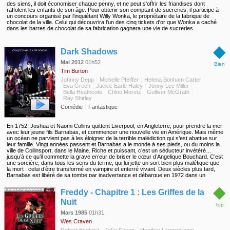
des siens, il doit économiser chaque penny, et ne peut s'offrir les friandises dont
raffolent les enfants de son âge. Pour obtenir son comptant de sucreries, il participe à
un concours organisé par l'inquiétant Willy Wonka, le propriétaire de la fabrique de
chocolat de la ville. Celui qui découvrira l'un des cinq tickets d'or que Wonka a caché
dans les barres de chocolat de sa fabrication gagnera une vie de sucreries.
◆
Dark Shadows
Mai 2012
01h52
Bien
Tim Burton
Johnny Depp
Michelle Pfeiffer
Helena Bonham Carter
Eva Green
Jackie Earle Haley
Jonny Lee Miller
Bella Heathcote
Chloe Moretz
Gulliver McGrath
Ray Shirley
Comédie
Fantastique
En 1752, Joshua et Naomi Collins quittent Liverpool, en Angleterre, pour prendre la mer
avec leur jeune fils Barnabas, et commencer une nouvelle vie en Amérique. Mais même
un océan ne parvient pas à les éloigner de la terrible malédiction qui s’est abattue sur
leur famille. Vingt années passent et Barnabas a le monde à ses pieds, ou du moins la
ville de Collinsport, dans le Maine. Riche et puissant, c’est un séducteur invétéré…
jusqu’à ce qu’il commette la grave erreur de briser le cœur d’Angelique Bouchard. C’est
une sorcière, dans tous les sens du terme, qui lui jette un sort bien plus maléfique que
la mort : celui d’être transformé en vampire et enterré vivant. Deux siècles plus tard,
Barnabas est libéré de sa tombe par inadvertance et débarque en 1972 dans un
monde totalement transformé…
◆
Freddy - Chapitre 1 : Les Griffes de la
Nuit
Top
Mars 1985
01h31
Wes Craven