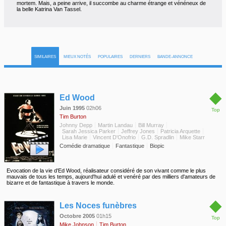
mortem. Mais, a peine arrive, il succombe au charme étrange et vénéneux de
la belle Katrina Van Tassel.
SIMILAIRES
MIEUX NOTÉS
POPULAIRES
DERNIERS
BANDE-ANNONCE
◆
Ed Wood
Juin 1995
02h06
Top
Tim Burton
Johnny Depp
Martin Landau
Bill Murray
Sarah Jessica Parker
Jeffrey Jones
Patricia Arquette
Lisa Marie
Vincent D'Onofrio
G.D. Spradlin
Mike Starr
Comédie dramatique
Fantastique
Biopic
Evocation de la vie d'Ed Wood, réalisateur considéré de son vivant comme le plus
mauvais de tous les temps, aujourd'hui adulé et venéré par des milliers d'amateurs de
bizarre et de fantastique à travers le monde.
◆
Les Noces funèbres
Octobre 2005
01h15
Top
Mike Johnson
Tim Burton