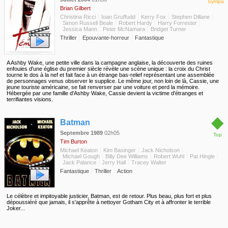
Sympa
Brian Gilbert
Christina Ricci
Ioan Gruffudd
Kerry Fox
Stephen Dillane
Simon Russell Beale
Robert Hardy
Harry Forrester
Jessica Mann
Peter McNamara
Bridget Turner
Thriller
Epouvante-horreur
Fantastique
A Ashby Wake, une petite ville dans la campagne anglaise, la découverte des ruines
enfouies d'une église du premier siècle révèle une scène unique : la croix du Christ
tourne le dos à la nef et fait face à un étrange bas-relief représentant une assemblée
de personnages venus observer le supplice. Le même jour, non loin de là, Cassie, une
jeune touriste américaine, se fait renverser par une voiture et perd la mémoire.
Hébergée par une famille d'Ashby Wake, Cassie devient la victime d'étranges et
terrifiantes visions.
◆
Batman
Septembre 1989
02h05
Top
Tim Burton
Michael Keaton
Kim Basinger
Jack Nicholson
Michael Gough
Billy Dee Williams
Robert Wuhl
Pat Hingle
Jack Palance
Jerry Hall
Tracey Walter
Fantastique
Thriller
Action
Le célèbre et impitoyable justicier, Batman, est de retour. Plus beau, plus fort et plus
dépoussiéré que jamais, il s'apprête à nettoyer Gotham City et à affronter le terrible
Joker...