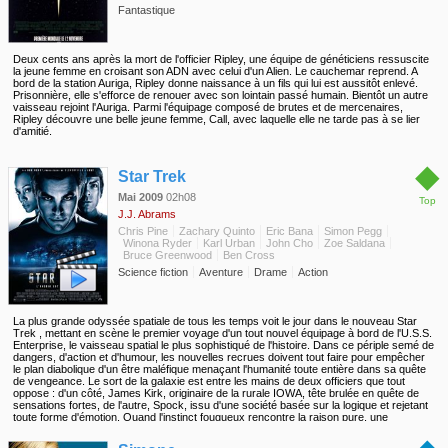
Fantastique
Deux cents ans après la mort de l'officier Ripley, une équipe de généticiens ressuscite
la jeune femme en croisant son ADN avec celui d'un Alien. Le cauchemar reprend. A
bord de la station Auriga, Ripley donne naissance à un fils qui lui est aussitôt enlevé.
Prisonnière, elle s'efforce de renouer avec son lointain passé humain. Bientôt un autre
vaisseau rejoint l'Auriga. Parmi l'équipage composé de brutes et de mercenaires,
Ripley découvre une belle jeune femme, Call, avec laquelle elle ne tarde pas à se lier
d'amitié.
◆
Star Trek
Mai 2009
02h08
Top
J.J. Abrams
Chris Pine
Zachary Quinto
Eric Bana
Simon Pegg
Winona Ryder
Karl Urban
John Cho
Zoe Saldana
Bruce Greenwood
Ben Cross
Science fiction
Aventure
Drame
Action
La plus grande odyssée spatiale de tous les temps voit le jour dans le nouveau Star
Trek , mettant en scène le premier voyage d'un tout nouvel équipage à bord de l'U.S.S.
Enterprise, le vaisseau spatial le plus sophistiqué de l'histoire. Dans ce périple semé de
dangers, d'action et d'humour, les nouvelles recrues doivent tout faire pour empêcher
le plan diabolique d'un être maléfique menaçant l'humanité toute entière dans sa quête
de vengeance. Le sort de la galaxie est entre les mains de deux officiers que tout
oppose : d'un côté, James Kirk, originaire de la rurale IOWA, tête brulée en quête de
sensations fortes, de l'autre, Spock, issu d'une société basée sur la logique et rejetant
toute forme d'émotion. Quand l'instinct fougueux rencontre la raison pure, une
improbable mais puissante alliance se forme et sera seule en mesure de faire traverser
à l'équipage d'effroyables dangers, là où personne n'est encore jamais allé.