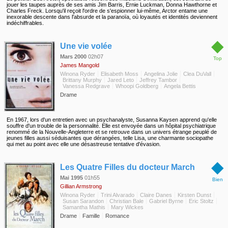
jouer les taupes auprès de ses amis Jim Barris, Ernie Luckman, Donna Hawthorne et
Charles Freck. Lorsqu'il reçoit l'ordre de s'espionner lui-même, Arctor entame une
inexorable descente dans l'absurde et la paranoïa, où loyautés et identités deviennent
indéchiffrables.
◆
Une vie volée
Mars 2000
02h07
Top
James Mangold
Winona Ryder
Elisabeth Moss
Angelina Jolie
Clea DuVall
Brittany Murphy
Jared Leto
Jeffrey Tambor
Vanessa Redgrave
Whoopi Goldberg
Angela Bettis
Drame
En 1967, lors d'un entretien avec un psychanalyste, Susanna Kaysen apprend qu'elle
souffre d'un trouble de la personnalité. Elle est envoyée dans un hôpital psychiatrique
renommé de la Nouvelle-Angleterre et se retrouve dans un univers étrange peuplé de
jeunes filles aussi séduisantes que dérangées, telle Lisa, une charmante sociopathe
qui met au point avec elle une désastreuse tentative d'évasion.
◆
Les Quatre Filles du docteur March
Mai 1995
01h55
Bien
Gillian Armstrong
Winona Ryder
Trini Alvarado
Claire Danes
Kirsten Dunst
Susan Sarandon
Christian Bale
Gabriel Byrne
Eric Stoltz
Samantha Mathis
Mary Wickes
Drame
Famille
Romance