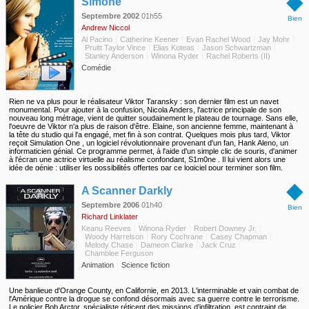
◆
Simone
Septembre 2002
01h55
Bien
Andrew Niccol
Al Pacino
Catherine Keener
Evan Rachel Wood
Jay Mohr
Pruitt Taylor Vince
Elias Koteas
Jason Schwartzman
Stanley Anderson
Winona Ryder
Rachel Roberts (II)
Comédie
Rien ne va plus pour le réalisateur Viktor Taransky : son dernier film est un navet
monumental. Pour ajouter à la confusion, Nicola Anders, l'actrice principale de son
nouveau long métrage, vient de quitter soudainement le plateau de tournage. Sans elle,
l'oeuvre de Viktor n'a plus de raison d'être. Elaine, son ancienne femme, maintenant à
la tête du studio qui l'a engagé, met fin à son contrat. Quelques mois plus tard, Viktor
reçoit Simulation One , un logiciel révolutionnaire provenant d'un fan, Hank Aleno, un
informaticien génial. Ce programme permet, à l'aide d'un simple clic de souris, d'animer
à l'écran une actrice virtuelle au réalisme confondant, S1m0ne . Il lui vient alors une
idée de génie : utiliser les possibilités offertes par ce logiciel pour terminer son film.
Rapidement, la jeune femme séduit les foules et Viktor renoue avec le succès...
◆
A Scanner Darkly
Septembre 2006
01h40
Bien
Richard Linklater
Keanu Reeves
Winona Ryder
Robert Downey Jr.
Woody Harrelson
Rory Cochrane
Casey Chapman
Melody Chase
Dameon Clarke
Jack Cruz
Chamblee Ferguson
Animation
Science fiction
Une banlieue d'Orange County, en Californie, en 2013. L'interminable et vain combat de
l'Amérique contre la drogue se confond désormais avec sa guerre contre le terrorisme.
Le policier Bob Arctor, spécialiste réticent des missions d'infiltration, est contraint de