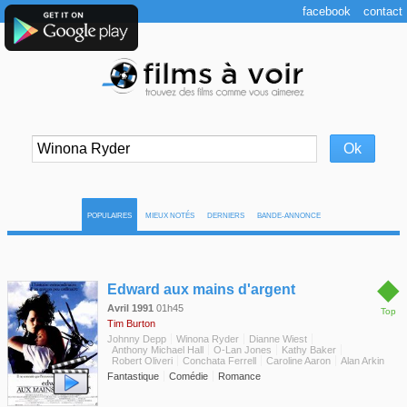
facebook
contact
POPULAIRES
MIEUX NOTÉS
DERNIERS
BANDE-ANNONCE
◆
Edward aux mains d'argent
Avril 1991
01h45
Top
Tim Burton
Johnny Depp
Winona Ryder
Dianne Wiest
Anthony Michael Hall
O-Lan Jones
Kathy Baker
Robert Oliveri
Conchata Ferrell
Caroline Aaron
Alan Arkin
Fantastique
Comédie
Romance