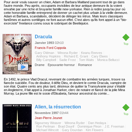
Pour avoir voulu sauver un chien, Adam et Barbara Maitland passent tout de go dans
l'autre monde. Peu après, occupants invisibles de leur antique demeure ils la voient
envahie par une riche et bruyante famille new-yorkaise. Rien à redire jusqu'au jour où
cette honorable famille entreprend de donner un cachet plus urbain à la vieille demeure.
Adam et Barbara, scandalisés, décident de déloger les intrus. Mais leurs classiques
fantômes et autres sortilèges ne font aucun effet. C'est alors qu'ils font appel à un "bio-
exorciste" freelance connu sous le sobriquet de Beetlejuice.
◆
Dracula
Janvier 1993
02h10
Top
Francis Ford Coppola
Gary Oldman
Winona Ryder
Keanu Reeves
Anthony Hopkins
Richard E. Grant
Cary Elwes
Billy Campbell
Sadie Frost
Tom Waits
Monica Bellucci
Drame
Epouvante-horreur
Romance
En 1492, le prince Vlad Dracul, revenant de combattre les armées turques, trouve sa
fiancée suicidée. Fou de douleur, il défie Dieu, et devient le comte Dracula, vampire de
son état. Quatre cents ans plus tard, désireux de quitter la Transylvanie pour s'établir
en Angleterre, il fait appel à Jonathan Harker, clerc de notaire et fiancé de la jolie Mina
Murray. La jeune fille est le sosie d'Elisabeta, l'amour ancestral du comte...
◆
Alien, la résurrection
Novembre 1997
01h44
Top
Jean-Pierre Jeunet
Sigourney Weaver
Winona Ryder
Dan Hedaya
Ron Perlman
Brad Dourif
Dominique Pinon
J.E. Freeman
Michael Wincott
Gary Dourdan
Kim Flowers