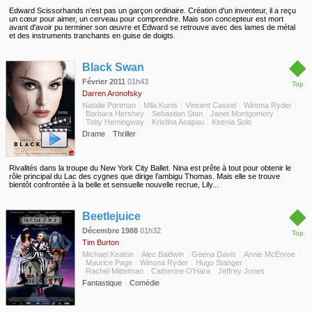
Edward Scissorhands n'est pas un garçon ordinaire. Création d'un inventeur, il a reçu
un cœur pour aimer, un cerveau pour comprendre. Mais son concepteur est mort
avant d'avoir pu terminer son œuvre et Edward se retrouve avec des lames de métal
et des instruments tranchants en guise de doigts.
◆
Black Swan
Février 2011
01h43
Top
Darren Aronofsky
Natalie Portman
Mila Kunis
Vincent Cassel
Winona Ryder
Barbara Hershey
Sebastian Stan
Janet Montgomery
Toby Hemingway
Kristina Anapau
Ksenia Solo
Drame
Thriller
Rivalités dans la troupe du New York City Ballet. Nina est prête à tout pour obtenir le
rôle principal du Lac des cygnes que dirige l’ambigu Thomas. Mais elle se trouve
bientôt confrontée à la belle et sensuelle nouvelle recrue, Lily...
◆
Beetlejuice
Décembre 1988
01h32
Top
Tim Burton
Michael Keaton
Alec Baldwin
Geena Davis
Annie McEnroe
Maurice Page
Winona Ryder
Hugo Stanger
Rachel Mittelman
Catherine O'Hara
Jeffrey Jones
Fantastique
Comédie