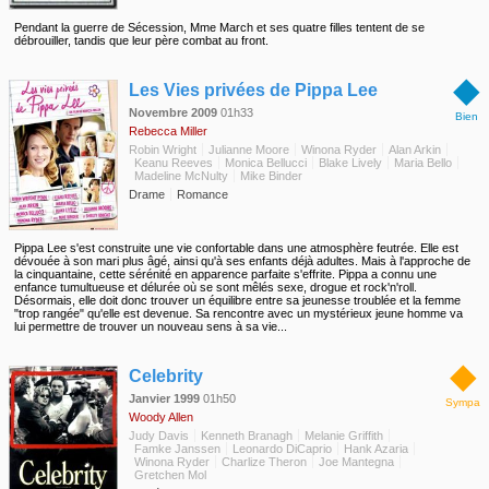
Pendant la guerre de Sécession, Mme March et ses quatre filles tentent de se
débrouiller, tandis que leur père combat au front.
◆
Les Vies privées de Pippa Lee
Novembre 2009
01h33
Bien
Rebecca Miller
Robin Wright
Julianne Moore
Winona Ryder
Alan Arkin
Keanu Reeves
Monica Bellucci
Blake Lively
Maria Bello
Madeline McNulty
Mike Binder
Drame
Romance
Pippa Lee s'est construite une vie confortable dans une atmosphère feutrée. Elle est
dévouée à son mari plus âgé, ainsi qu'à ses enfants déjà adultes. Mais à l'approche de
la cinquantaine, cette sérénité en apparence parfaite s'effrite. Pippa a connu une
enfance tumultueuse et délurée où se sont mêlés sexe, drogue et rock'n'roll.
Désormais, elle doit donc trouver un équilibre entre sa jeunesse troublée et la femme
"trop rangée" qu'elle est devenue. Sa rencontre avec un mystérieux jeune homme va
lui permettre de trouver un nouveau sens à sa vie...
◆
Celebrity
Janvier 1999
01h50
Sympa
Woody Allen
Judy Davis
Kenneth Branagh
Melanie Griffith
Famke Janssen
Leonardo DiCaprio
Hank Azaria
Winona Ryder
Charlize Theron
Joe Mantegna
Gretchen Mol