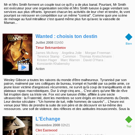
Mr et Mrs Smith forment un couple tout ce qu'il y a de plus banal. Pourtant, Mr Smith
est exécuteur pour une organisation secrète et Mrs Smith tueuse à gage vendant ses
services aux plus offrants. Ignorant chacun les activités de leur cher et tendre, ils vont
pourtant se retrouver en compétition sur un même "contrat". Comme quoi une scène
de ménage au fusil mitrailleur c'est quand même plus fun qu'avec la vaisselle de
Maman...
◆
Wanted : choisis ton destin
Juillet 2008
01h50
Bien
Timur Bekmambetov
James McAvoy
Angelina Jolie
Morgan Freeman
Terence Stamp
Common
Thomas Kretschmann
Kristen Hager
Marc Warren
David O'Hara
Konstantin Khabensky
Action
Wesley Gibson a toutes les raisons du monde d'être malheureux. Tyrannisé par son
patron, malmené par ses collègues de bureau, trompé et humilié par sa petite amie, ce
jeune loser victime d'angoisses récurrentes, ne survit qu'à coup de tranquillisants et de
plateaux repas macrobiotiques. Dur à vingt-cinq ans... C'est alors qu'une fille de rêve
fait irruption dans sa triste vie. Fox est une tueuse d'élite, affiliée à une secte
ultrasecrète : la Fraternité, dont les membres se sont érigés en instruments du Destin.
Leur devise séculaire : "Un homme de tué, mille hommes de sauvés"... L'heure est
venue pour Wes de prendre la suite de son père et de découvrir en lui-même des
ressources, une soif de violence, des réflexes et des aptitudes insoupçonnés. Sous la
tutelle du mystérieux et charismatique Sloan et de Fox, Wes commence un
◆
entraînement rigoureux qui va faire de lui le meilleur assassin de la Fraternité. Devenu
L'Echange
le favori de la secte, Wes a aussi la tardive satisfaction se venger de ses anciens
tourmenteurs. Mais l'ivresse du pouvoir n'a qu'un temps ; bientôt, il devra apprendre ce
Novembre 2008
02h21
Top
que nul ne peut lui enseigner : tracer sa propre voie et contrôler sa destinée...
Clint Eastwood