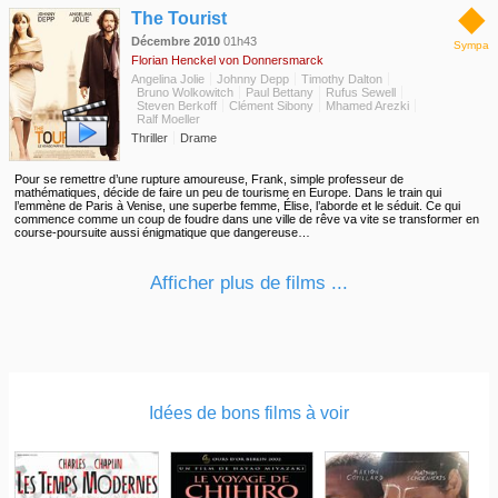
◆
The Tourist
Décembre 2010
01h43
Sympa
Florian Henckel von Donnersmarck
Angelina Jolie
Johnny Depp
Timothy Dalton
Bruno Wolkowitch
Paul Bettany
Rufus Sewell
Steven Berkoff
Clément Sibony
Mhamed Arezki
Ralf Moeller
Thriller
Drame
Pour se remettre d’une rupture amoureuse, Frank, simple professeur de
mathématiques, décide de faire un peu de tourisme en Europe. Dans le train qui
l’emmène de Paris à Venise, une superbe femme, Élise, l’aborde et le séduit. Ce qui
commence comme un coup de foudre dans une ville de rêve va vite se transformer en
course-poursuite aussi énigmatique que dangereuse…
Afficher plus de films ...
Idées de bons films à voir