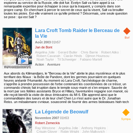
espionne au service de la Russie, elle doit fuir. Evelyn Salt va faire appel à sa
remarquable expertise pour échapper à ceux qui la traquent, y compris dans son
propre camp. En cherchant à percer le secret de ceux qui la visent, Salt va brouiller
toutes les pistes. Est-elle vraiment ce qu’elle prétend ? Désormais, une seule question
se pose : qui est Salt ?
◆
Lara Croft Tomb Raider le Berceau de
la Vie
Bof
Août 2003
01h57
Jan de Bont
Angelina Jolie
Gerard Butler
Chris Barrie
Robert Atiko
Robert Cavanah
Ciarán Hinds
Djimon Hounsou
Noah Taylor
Til Schweiger
Fabiano Martell
Action
Aventure
Aux abords du Kilimandjaro, le "Berceau de la Vie" abrite le plus mystérieux et le plus
terrifiant des fléaux : la Boîte de Pandore, dont les germes pourraient en quelques
heures anéantir l'Humanité. Au moment où Lara Croft, l'archéologue de charme,
s'apprête à prendre possession de l'orbe contenant les coordonnées de ce trésor, un
commando chinois fait irruption dans le temple sous-marin et s'en empare. Sauvée de
la mort par ses fidèles assistants Bryce et Hillary, l'aventurière regagne son manoir, où
elle reçoit bientôt la visite de deux émissaires du MI 6. Elle apprend ainsi que le
commanditaire des tueurs et de leur chef Chen Lo n'est autre que le Dr. Jonathan
Reiss, un mégalomane cynique, soupçonné de fournir des armes biologiques high-tech
aux plus offrants...
◆
La Légende de Beowulf
Novembre 2007
01h53
Sympa
Robert Zemeckis
Ray Winstone
Angelina Jolie
Anthony Hopkins
Crispin Glover
Robin Wright
John Malkovich