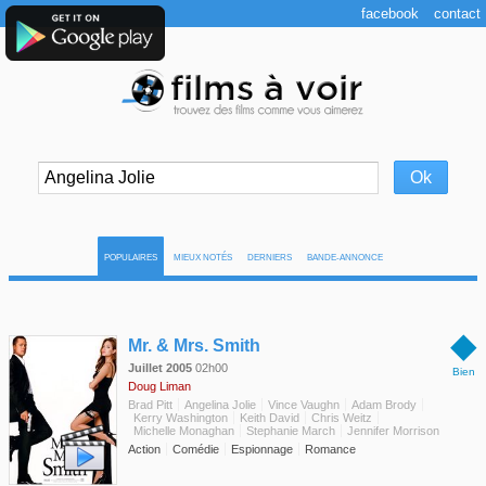
facebook
contact
POPULAIRES
MIEUX NOTÉS
DERNIERS
BANDE-ANNONCE
◆
Mr. & Mrs. Smith
Juillet 2005
02h00
Bien
Doug Liman
Brad Pitt
Angelina Jolie
Vince Vaughn
Adam Brody
Kerry Washington
Keith David
Chris Weitz
Michelle Monaghan
Stephanie March
Jennifer Morrison
Action
Comédie
Espionnage
Romance