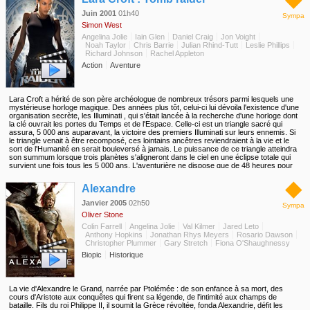
Juin 2001
01h40
Sympa
Simon West
Angelina Jolie
Iain Glen
Daniel Craig
Jon Voight
Noah Taylor
Chris Barrie
Julian Rhind-Tutt
Leslie Phillips
Richard Johnson
Rachel Appleton
Action
Aventure
Lara Croft a hérité de son père archéologue de nombreux trésors parmi lesquels une
mystérieuse horloge magique. Des années plus tôt, celui-ci lui dévoila l'existence d'une
organisation secrète, les Illuminati , qui s'était lancée à la recherche d'une horloge dont
la clé ouvrait les portes du Temps et de l'Espace. Celle-ci est un triangle sacré qui
assura, 5 000 ans auparavant, la victoire des premiers Illuminati sur leurs ennemis. Si
le triangle venait à être recomposé, ces lointains ancêtres reviendraient à la vie et le
sort de l'Humanité en serait bouleversé à jamais. Le puissance de ce triangle atteindra
son summum lorsque trois planètes s'aligneront dans le ciel en une éclipse totale qui
survient une fois tous les 5 000 ans. L'aventurière ne dispose que de 48 heures pour
résoudre l'énigme du triangle magique et ainsi sauver le monde.
◆
Alexandre
Janvier 2005
02h50
Sympa
Oliver Stone
Colin Farrell
Angelina Jolie
Val Kilmer
Jared Leto
Anthony Hopkins
Jonathan Rhys Meyers
Rosario Dawson
Christopher Plummer
Gary Stretch
Fiona O'Shaughnessy
Biopic
Historique
La vie d'Alexandre le Grand, narrée par Ptolémée : de son enfance à sa mort, des
cours d'Aristote aux conquêtes qui firent sa légende, de l'intimité aux champs de
bataille. Fils du roi Philippe II, il soumit la Grèce révoltée, fonda Alexandrie, défit les