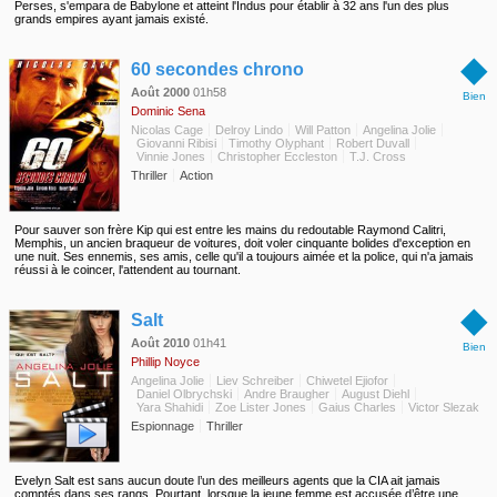
Perses, s'empara de Babylone et atteint l'Indus pour établir à 32 ans l'un des plus
grands empires ayant jamais existé.
◆
60 secondes chrono
Août 2000
01h58
Bien
Dominic Sena
Nicolas Cage
Delroy Lindo
Will Patton
Angelina Jolie
Giovanni Ribisi
Timothy Olyphant
Robert Duvall
Vinnie Jones
Christopher Eccleston
T.J. Cross
Thriller
Action
Pour sauver son frère Kip qui est entre les mains du redoutable Raymond Calitri,
Memphis, un ancien braqueur de voitures, doit voler cinquante bolides d'exception en
une nuit. Ses ennemis, ses amis, celle qu'il a toujours aimée et la police, qui n'a jamais
réussi à le coincer, l'attendent au tournant.
◆
Salt
Août 2010
01h41
Bien
Phillip Noyce
Angelina Jolie
Liev Schreiber
Chiwetel Ejiofor
Daniel Olbrychski
Andre Braugher
August Diehl
Yara Shahidi
Zoe Lister Jones
Gaius Charles
Victor Slezak
Espionnage
Thriller
Evelyn Salt est sans aucun doute l’un des meilleurs agents que la CIA ait jamais
comptés dans ses rangs. Pourtant, lorsque la jeune femme est accusée d’être une