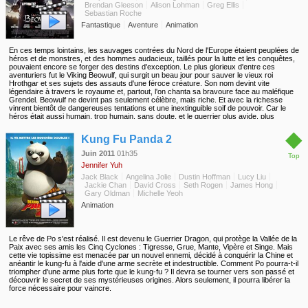
Brendan Gleeson
Alison Lohman
Greg Ellis
Sebastian Roche
Fantastique
Aventure
Animation
En ces temps lointains, les sauvages contrées du Nord de l'Europe étaient peuplées de
héros et de monstres, et des hommes audacieux, taillés pour la lutte et les conquêtes,
pouvaient encore se forger des destins d'exception. Le plus glorieux d'entre ces
aventuriers fut le Viking Beowulf, qui surgit un beau jour pour sauver le vieux roi
Hrothgar et ses sujets des assauts d'une féroce créature. Son nom devint vite
légendaire à travers le royaume et, partout, l'on chanta sa bravoure face au maléfique
Grendel. Beowulf ne devint pas seulement célèbre, mais riche. Et avec la richesse
vinrent bientôt de dangereuses tentations et une inextinguible soif de pouvoir. Car le
héros était aussi humain, trop humain, sans doute, et le guerrier plus avide, plus
ambitieux et bien plus faillible qu'on ne l'imaginait...
◆
Kung Fu Panda 2
Juin 2011
01h35
Top
Jennifer Yuh
Jack Black
Angelina Jolie
Dustin Hoffman
Lucy Liu
Jackie Chan
David Cross
Seth Rogen
James Hong
Gary Oldman
Michelle Yeoh
Animation
Le rêve de Po s'est réalisé. Il est devenu le Guerrier Dragon, qui protège la Vallée de la
Paix avec ses amis les Cinq Cyclones : Tigresse, Grue, Mante, Vipère et Singe. Mais
cette vie topissime est menacée par un nouvel ennemi, décidé à conquérir la Chine et
anéantir le kung-fu à l'aide d'une arme secrète et indestructible. Comment Po pourra-t-il
triompher d'une arme plus forte que le kung-fu ? Il devra se tourner vers son passé et
découvrir le secret de ses mystérieuses origines. Alors seulement, il pourra libérer la
force nécessaire pour vaincre.