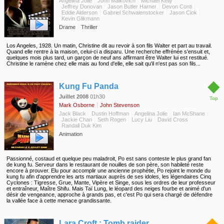
Angelina Jolie
John Malkovich
Michael Kelly
Jeffrey Donovan
Jason Butler Harner
Devon Conti
Eddie Alderson
Gabriel Schwalenstocker
Jason Ciok
Kevin Glikmann
Drame
Thriller
Los Angeles, 1928. Un matin, Christine dit au revoir à son fils Walter et part au travail.
Quand elle rentre à la maison, celui-ci a disparu. Une recherche effrénée s'ensuit et,
quelques mois plus tard, un garçon de neuf ans affirmant être Walter lui est restitué.
Christine le ramène chez elle mais au fond d'elle, elle sait qu'il n'est pas son fils...
◆
Kung Fu Panda
Juillet 2008
01h30
Top
Mark Osborne
John Stevenson
Jack Black
Dustin Hoffman
Angelina Jolie
Ian McShane
Jackie Chan
Seth Rogen
Lucy Liu
David Cross
Randall Duk Kim
Animation
Passionné, costaud et quelque peu maladroit, Po est sans conteste le plus grand fan
de kung fu. Serveur dans le restaurant de nouilles de son père, son habileté reste
encore à prouver. Elu pour accomplir une ancienne prophétie, Po rejoint le monde du
kung fu afin d'apprendre les arts martiaux auprès de ses idoles, les légendaires Cinq
Cyclones : Tigresse, Grue, Mante, Vipère et Singe, sous les ordres de leur professeur
et entraîneur, Maître Shifu. Mais Taï Lung, le léopard des neiges fourbe et animé d'un
désir de vengeance, approche à grands pas, et c'est Po qui sera chargé de défendre
la vallée face à cette menace grandissante.
◆
Lara Croft : Tomb raider