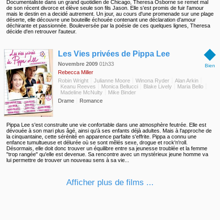
Documentaliste dans un grand quotidien de Chicago, Theresa Osborne se remet mal
de son récent divorce et élève seule son fils Jason. Elle s'est promis de fuir l'amour
mais le destin en a decidé autrement. Un jour, au cours d'une promenade sur une plage
déserte, elle découvre une bouteille échouée contenant une déclaration d'amour
déchirante et passionnée. Bouleversée par la poésie de ces quelques lignes, Theresa
décide d'en retrouver l'auteur.
◆
Les Vies privées de Pippa Lee
Novembre 2009
01h33
Bien
Rebecca Miller
Robin Wright
Julianne Moore
Winona Ryder
Alan Arkin
Keanu Reeves
Monica Bellucci
Blake Lively
Maria Bello
Madeline McNulty
Mike Binder
Drame
Romance
Pippa Lee s'est construite une vie confortable dans une atmosphère feutrée. Elle est
dévouée à son mari plus âgé, ainsi qu'à ses enfants déjà adultes. Mais à l'approche de
la cinquantaine, cette sérénité en apparence parfaite s'effrite. Pippa a connu une
enfance tumultueuse et délurée où se sont mêlés sexe, drogue et rock'n'roll.
Désormais, elle doit donc trouver un équilibre entre sa jeunesse troublée et la femme
"trop rangée" qu'elle est devenue. Sa rencontre avec un mystérieux jeune homme va
lui permettre de trouver un nouveau sens à sa vie...
Afficher plus de films ...