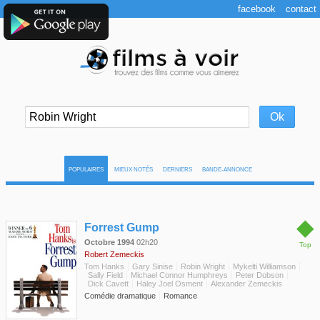
facebook
contact
POPULAIRES
MIEUX NOTÉS
DERNIERS
BANDE-ANNONCE
◆
Forrest Gump
Octobre 1994
02h20
Top
Robert Zemeckis
Tom Hanks
Gary Sinise
Robin Wright
Mykelti Williamson
Sally Field
Michael Connor Humphreys
Peter Dobson
Dick Cavett
Haley Joel Osment
Alexander Zemeckis
Comédie dramatique
Romance