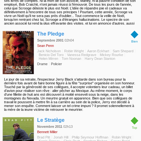
ses livres de comptes. Ni la mort de son associé, Marley, ni la pauvre condition de son
employé, Bob Cratchit, n'ont jamais réussi à l'émouvoir. De tous les jours de l'année,
celui que Scrooge déteste le plus est Noël. L'idée de répandre joie et cadeaux va
définitivement à l'encontre de tous ses principes ! Pourtant, cette année, Scrooge va
vivre un Noël qu'il ne sera pas près d'oublier... Tout commence la veille de Noël,
lorsqu'en rentrant chez lui, Scrooge a d'étranges hallucinations. Le spectre de son
ancien associé lui rend la plus effrayante des visites, et lui en annonce d'autres, aussi
magiques que troublantes... Scrooge se voit d'abord confronté à l'Esprit des Noëls
◆
passés, qui le replonge dans ses propres souvenirs, réveillant en lui des blessures
The Pledge
oubliées et des regrets profondément enfouis...
Septembre 2001
02h04
Bien
Sean Penn
Jack Nicholson
Robin Wright
Aaron Eckhart
Sam Shepard
Benicio Del Toro
Vanessa Redgrave
Mickey Rourke
Helen Mirren
Tom Noonan
Harry Dean Stanton
Drame
Policier
Le jour de sa retraite, l'inspecteur Jerry Black s'attarde dans son bureau pour la
dernière fois avant de faire bonne figure à la fête "surprise" organisée en son honneur.
Touché par la générosité de ses collègues, il accepte volontiers leur cadeau, un billet
d'avion pour réaliser son rêve : aller pêcher au Mexique. Au même moment, le corps
d'une fillette de huit ans est découvert à moitié enseveli sous la neige, dans les
montagnes du Nevada. Un meurtre gratuit en apparence. Bien que ses collègues de
travail le poussent à mettre fin à sa carrière au sein de la police, Jerry est décidé à
mener son enquête. Comment laisser un tel crime impuni ? Il promet solennellement à
la mère de la jeune victime de retrouver le meurtrier.
◆
Le Stratège
Novembre 2011
02h13
Top
Bennett Miller
Brad Pitt
Jonah Hill
Philip Seymour Hoffman
Robin Wright