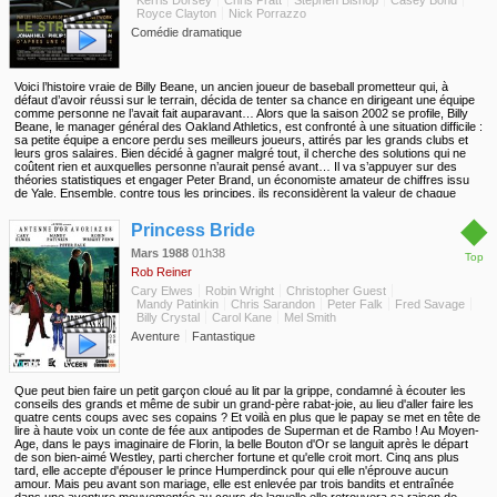
Kerris Dorsey
Chris Pratt
Stephen Bishop
Casey Bond
Royce Clayton
Nick Porrazzo
Comédie dramatique
Voici l’histoire vraie de Billy Beane, un ancien joueur de baseball prometteur qui, à
défaut d’avoir réussi sur le terrain, décida de tenter sa chance en dirigeant une équipe
comme personne ne l’avait fait auparavant… Alors que la saison 2002 se profile, Billy
Beane, le manager général des Oakland Athletics, est confronté à une situation difficile :
sa petite équipe a encore perdu ses meilleurs joueurs, attirés par les grands clubs et
leurs gros salaires. Bien décidé à gagner malgré tout, il cherche des solutions qui ne
coûtent rien et auxquelles personne n’aurait pensé avant… Il va s’appuyer sur des
théories statistiques et engager Peter Brand, un économiste amateur de chiffres issu
de Yale. Ensemble, contre tous les principes, ils reconsidèrent la valeur de chaque
joueur sur la base des statistiques et réunissent une brochette de laissés-pour-compte
◆
oubliés par l’establishment du baseball. Trop bizarres, trop vieux, blessés ou posant
Princess Bride
trop de problèmes, tous ces joueurs ont en commun des capacités sous-évaluées.
Avec leurs méthodes et leur équipe de bras cassés, Beane et Brand s’attirent les
Mars 1988
01h38
Top
moqueries et l’hostilité de la vieille garde, des médias et des fans, jusqu’à ce que les
Rob Reiner
premiers résultats tombent… Sans le savoir, Beane est en train de révolutionner toute
la pratique d’un des sports les plus populaires du monde.
Cary Elwes
Robin Wright
Christopher Guest
Mandy Patinkin
Chris Sarandon
Peter Falk
Fred Savage
Billy Crystal
Carol Kane
Mel Smith
Aventure
Fantastique
Que peut bien faire un petit garçon cloué au lit par la grippe, condamné à écouter les
conseils des grands et même de subir un grand-père rabat-joie, au lieu d'aller faire les
quatre cents coups avec ses copains ? Et voilà en plus que le papay se met en tête de
lire à haute voix un conte de fée aux antipodes de Superman et de Rambo ! Au Moyen-
Age, dans le pays imaginaire de Florin, la belle Bouton d'Or se languit après le départ
de son bien-aimé Westley, parti chercher fortune et qu'elle croit mort. Cinq ans plus
tard, elle accepte d'épouser le prince Humperdinck pour qui elle n'éprouve aucun
amour. Mais peu avant son mariage, elle est enlevée par trois bandits et entraînée