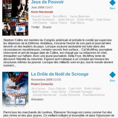
◆
Jeux de Pouvoir
Juin 2009
02h07
Bien
Kevin Macdonald
Russell Crowe
Ben Affleck
Jason Bateman
Rachel McAdams
Helen Mirren
Robin Wright
Viola Davis
Jeff Daniels
Maria Thayer
Katy Mixon
Thriller
Drame
Stephen Collins est membre du Congrès américain et préside le comité qui supervise
les dépenses de la Défense. Ambitieux, il incarne l'avenir de son parti et pourrait bien
devenir un des leaders du pays. Lorsque sa jeune assistante est tuée dans des
circonstances mystérieuses, certains secrets font surface... Cal McAffrey, journaliste
chevronné et ami de longue date de Collins, est chargé par sa rédactrice en chef,
d'enquêter sur l'affaire. Avec une jeune journaliste, Della Frye, McAffrey tente de
découvrir l'identité du meurtrier. Il ignore qu'il s'attaque à un complot qui menace les
structures mêmes du pouvoir. Lorsque des milliards sont en jeu, tout le monde devient
suspect...
◆
Le Drôle de Noël de Scrooge
Novembre 2009
01h36
Bien
Robert Zemeckis
Jim Carrey
Gary Oldman
Colin Firth
Robin Wright
Bob Hoskins
Cary Elwes
Fionnula Flanagan
Jacquie Barnbrook
Leslie Zemeckis
Paul Blackthorne
Animation
Parmi tous les marchands de Londres, Ebenezer Scrooge est connu comme l'un des
plus riches et des plus avares. Ce vieillard solitaire et insensible vit dans l'obsession de