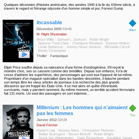
Quelques décennies d'histoire américaine, des années 1940 à la fin du XXème siècle, à
travers le regard et l'étrange odyssée d'un homme simple et pur, Forrest Gump.
◆
Incassable
Décembre 2000
01h46
Bien
M. Night Shyamalan
Bruce Willis
Samuel L. Jackson
Robin Wright
Spencer Treat Clark
Charlayne Woodard
Eamonn Walker
Leslie Stefanson
Johnny Hiram Jamison
Michaelia Carroll
Bostin Christopher
Thriller
Fantastique
Elijah Price souffre depuis sa naissance d'une forme d'ostéogénèse. S'il reçoit le
moindre choc, ses os cassent comme des brindilles. Depuis son enfance, il n'a de
cesse d'admirer les superhéros, des personnages qui sont tout l'opposé de lui-même.
Propriétaire d'un magasin spécialisé dans les bandes-dessinées, il épluche pendant
son temps libre les vieux articles de journaux à la recherche des plus grands
désastres qui ont frappé les Etats-Unis. Il se met alors en quête d'éventuels
survivants, mais y parvient rarement. Au même moment, un terrible accident ferroviaire
fait 131 morts. Un seul des passagers en sort indemne...
◆
Millenium : Les hommes qui n’aimaient
pas les femmes
Top
Janvier 2012
02h38
David Fincher
Daniel Craig
Rooney Mara
Christopher Plummer
Stellan Skarsgard
Steven Berkoff
Robin Wright
Yorick Van Wageningen
Joely Richardson
Geraldine James