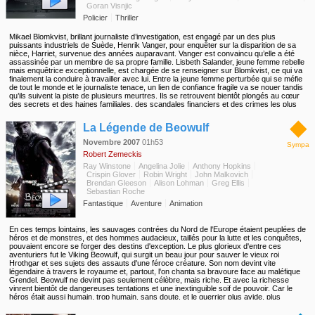
Goran Visnjic
Policier
Thriller
Mikael Blomkvist, brillant journaliste d’investigation, est engagé par un des plus
puissants industriels de Suède, Henrik Vanger, pour enquêter sur la disparition de sa
nièce, Harriet, survenue des années auparavant. Vanger est convaincu qu’elle a été
assassinée par un membre de sa propre famille. Lisbeth Salander, jeune femme rebelle
mais enquêtrice exceptionnelle, est chargée de se renseigner sur Blomkvist, ce qui va
finalement la conduire à travailler avec lui. Entre la jeune femme perturbée qui se méfie
de tout le monde et le journaliste tenace, un lien de confiance fragile va se nouer tandis
qu’ils suivent la piste de plusieurs meurtres. Ils se retrouvent bientôt plongés au cœur
des secrets et des haines familiales, des scandales financiers et des crimes les plus
barbares…
◆
La Légende de Beowulf
Novembre 2007
01h53
Sympa
Robert Zemeckis
Ray Winstone
Angelina Jolie
Anthony Hopkins
Crispin Glover
Robin Wright
John Malkovich
Brendan Gleeson
Alison Lohman
Greg Ellis
Sebastian Roche
Fantastique
Aventure
Animation
En ces temps lointains, les sauvages contrées du Nord de l'Europe étaient peuplées de
héros et de monstres, et des hommes audacieux, taillés pour la lutte et les conquêtes,
pouvaient encore se forger des destins d'exception. Le plus glorieux d'entre ces
aventuriers fut le Viking Beowulf, qui surgit un beau jour pour sauver le vieux roi
Hrothgar et ses sujets des assauts d'une féroce créature. Son nom devint vite
légendaire à travers le royaume et, partout, l'on chanta sa bravoure face au maléfique
Grendel. Beowulf ne devint pas seulement célèbre, mais riche. Et avec la richesse
vinrent bientôt de dangereuses tentations et une inextinguible soif de pouvoir. Car le
héros était aussi humain, trop humain, sans doute, et le guerrier plus avide, plus
ambitieux et bien plus faillible qu'on ne l'imaginait...