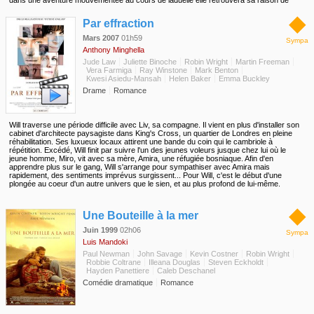
dans une aventure mouvementée au cours de laquelle elle retrouvera sa raison de
vivre...
◆
Par effraction
Mars 2007
01h59
Sympa
Anthony Minghella
Jude Law
Juliette Binoche
Robin Wright
Martin Freeman
Vera Farmiga
Ray Winstone
Mark Benton
Kwesi Asiedu-Mansah
Helen Baker
Emma Buckley
Drame
Romance
Will traverse une période difficile avec Liv, sa compagne. Il vient en plus d'installer son
cabinet d'architecte paysagiste dans King's Cross, un quartier de Londres en pleine
réhabilitation. Ses luxueux locaux attirent une bande du coin qui le cambriole à
répétition. Excédé, Will finit par suivre l'un des jeunes voleurs jusque chez lui où le
jeune homme, Miro, vit avec sa mère, Amira, une réfugiée bosniaque. Afin d'en
apprendre plus sur le gang, Will s'arrange pour sympathiser avec Amira mais
rapidement, des sentiments imprévus surgissent... Pour Will, c'est le début d'une
plongée au coeur d'un autre univers que le sien, et au plus profond de lui-même.
◆
Une Bouteille à la mer
Juin 1999
02h06
Sympa
Luis Mandoki
Paul Newman
John Savage
Kevin Costner
Robin Wright
Robbie Coltrane
Illeana Douglas
Steven Eckholdt
Hayden Panettiere
Caleb Deschanel
Comédie dramatique
Romance