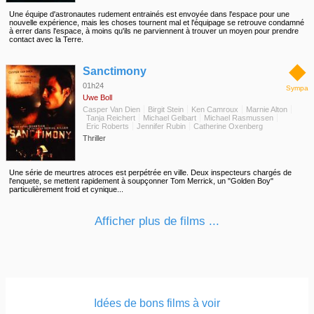
Une équipe d'astronautes rudement entrainés est envoyée dans l'espace pour une
nouvelle expérience, mais les choses tournent mal et l'équipage se retrouve condamné
à errer dans l'espace, à moins qu'ils ne parviennent à trouver un moyen pour prendre
contact avec la Terre.
◆
Sanctimony
01h24
Sympa
Uwe Boll
Casper Van Dien
Birgit Stein
Ken Camroux
Marnie Alton
Tanja Reichert
Michael Gelbart
Michael Rasmussen
Eric Roberts
Jennifer Rubin
Catherine Oxenberg
Thriller
Une série de meurtres atroces est perpétrée en ville. Deux inspecteurs chargés de
l'enquete, se mettent rapidement à soupçonner Tom Merrick, un "Golden Boy"
particulièrement froid et cynique...
Afficher plus de films ...
Idées de bons films à voir