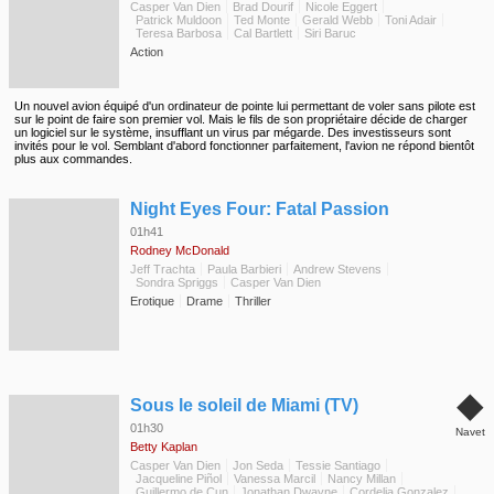
Casper Van Dien
Brad Dourif
Nicole Eggert
Patrick Muldoon
Ted Monte
Gerald Webb
Toni Adair
Teresa Barbosa
Cal Bartlett
Siri Baruc
Action
Un nouvel avion équipé d'un ordinateur de pointe lui permettant de voler sans pilote est
sur le point de faire son premier vol. Mais le fils de son propriétaire décide de charger
un logiciel sur le système, insufflant un virus par mégarde. Des investisseurs sont
invités pour le vol. Semblant d'abord fonctionner parfaitement, l'avion ne répond bientôt
plus aux commandes.
◆
Night Eyes Four: Fatal Passion
01h41
Rodney McDonald
Jeff Trachta
Paula Barbieri
Andrew Stevens
Sondra Spriggs
Casper Van Dien
Erotique
Drame
Thriller
◆
Sous le soleil de Miami (TV)
01h30
Navet
Betty Kaplan
Casper Van Dien
Jon Seda
Tessie Santiago
Jacqueline Piñol
Vanessa Marcil
Nancy Millan
Guillermo de Cun
Jonathan Dwayne
Cordelia Gonzalez