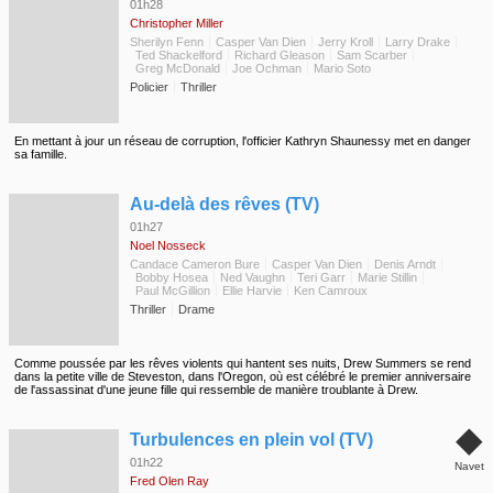
01h28
Christopher Miller
Sherilyn Fenn
Casper Van Dien
Jerry Kroll
Larry Drake
Ted Shackelford
Richard Gleason
Sam Scarber
Greg McDonald
Joe Ochman
Mario Soto
Policier
Thriller
En mettant à jour un réseau de corruption, l'officier Kathryn Shaunessy met en danger
sa famille.
◆
Au-delà des rêves (TV)
01h27
Noel Nosseck
Candace Cameron Bure
Casper Van Dien
Denis Arndt
Bobby Hosea
Ned Vaughn
Teri Garr
Marie Stillin
Paul McGillion
Ellie Harvie
Ken Camroux
Thriller
Drame
Comme poussée par les rêves violents qui hantent ses nuits, Drew Summers se rend
dans la petite ville de Steveston, dans l'Oregon, où est célébré le premier anniversaire
de l'assassinat d'une jeune fille qui ressemble de manière troublante à Drew.
◆
Turbulences en plein vol (TV)
01h22
Navet
Fred Olen Ray