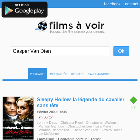
facebook
contact
POPULAIRES
MIEUX NOTÉS
DERNIERS
BANDE-ANNONCE
◆
Sleepy Hollow, la légende du cavalier
sans tête
Top
Février 2000
01h45
Tim Burton
Johnny Depp
Christina Ricci
Christopher Walken
Michael Gambon
Christopher Lee
Lisa Marie
Miranda Richardson
Casper Van Dien
Jeffrey Jones
Ian McDiarmid
Fantastique
Epouvante-horreur
Thriller