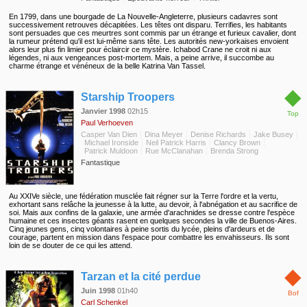
En 1799, dans une bourgade de La Nouvelle-Angleterre, plusieurs cadavres sont
successivement retrouves décapitées. Les têtes ont disparu. Terrifies, les habitants
sont persuades que ces meurtres sont commis par un étrange et furieux cavalier, dont
la rumeur prétend qu'il est lui-même sans tête. Les autorités new-yorkaises envoient
alors leur plus fin limier pour éclaircir ce mystère. Ichabod Crane ne croit ni aux
légendes, ni aux vengeances post-mortem. Mais, a peine arrive, il succombe au
charme étrange et vénéneux de la belle Katrina Van Tassel.
◆
Starship Troopers
Janvier 1998
02h15
Top
Paul Verhoeven
Casper Van Dien
Dina Meyer
Denise Richards
Jake Busey
Michael Ironside
Neil Patrick Harris
Clancy Brown
Patrick Muldoon
Rue McClanahan
Brenda Strong
Fantastique
Au XXIVe siècle, une fédération musclée fait régner sur la Terre l'ordre et la vertu,
exhortant sans relâche la jeunesse à la lutte, au devoir, à l'abnégation et au sacrifice de
soi. Mais aux confins de la galaxie, une armée d'arachnides se dresse contre l'espèce
humaine et ces insectes géants rasent en quelques secondes la ville de Buenos-Aires.
Cinq jeunes gens, cinq volontaires à peine sortis du lycée, pleins d'ardeurs et de
courage, partent en mission dans l'espace pour combattre les envahisseurs. Ils sont
loin de se douter de ce qui les attend.
◆
Tarzan et la cité perdue
Juin 1998
01h40
Bof
Carl Schenkel