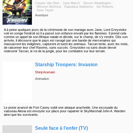
Casper Van Dien
Jane March
Steven Waddington
Winston Ntshona
Rapulana Seiphemo
Ian Roberts
Sean Taylor
Aventure
A à peine quelques jours de la cérémonie de son mariage avec Jane, Lord Greystoke
voit en songe l'endroit où il a passé son enfance envahi par les flammes. Il prend cela
comme un appel de son Afrique natale et décide, sur le champ, de s'y rendre. Dès son
arrivée, il découvre que le pays est ravagé par une bande de mercenaires qui
massacrent les indigènes, capturent et tuent les animaux. Tarzan tente, avec les mots,
de raisonner leur chef Ravens, sans succès. Greystoke va sans doute devoir
redevenir Tarzan, le roi de la jungle, pour les combattre sur leur terrain.
◆
Starship Troopers: Invasion
Shinji Aramaki
Animation
Le poste avancé de Fort Casey subit une attaque arachnide. Une escouade du
vaisseau Alesia est envoyée sur place pour rapatrier le SkyMarshall John A. Warden
ainsi que les survivants.
◆
Seule face à l'enfer (TV)