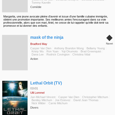
Tommy Kavelin
Comédie
Margarita, une jeune avocate pleine d'avenir et issue d'une famille cubaine immigrée,
obtient une promotion importante. Ses meilleures amies l'encouragent dans sa voie
professionnelle, alors que son mari, Ariel, ne cesse de lui rappeler qu'elle doit tenir sa
promesse et lui donner des enfants.
◆
mask of the ninja
Navet
Bradford May
Casper Van Dien
Anthony Brandon Wong
Bellamy Young
Kristy Wu
Ron Yuan
Yuji Okumoto
Brad Greenquist
Dana Lee
Rodrick Covington
Christina Vidal
Action
◆
Lethal Orbit (TV)
01h31
Ulli Lommel
Jan-Michael Vincent
Casper Van Dien
Christopher Mitchum
Bentley Mitchum
Joe Estevez
David Jean Thomas
Nick Wilder
Carrie Mitchum
Divers