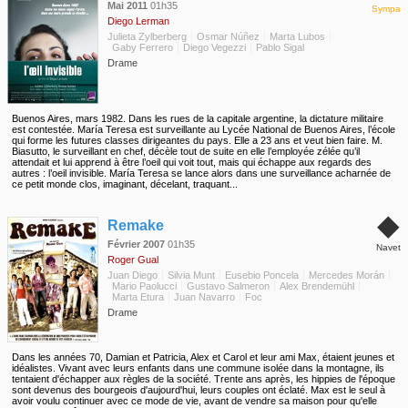
Mai 2011
01h35
Sympa
Diego Lerman
Julieta Zylberberg
Osmar Núñez
Marta Lubos
Gaby Ferrero
Diego Vegezzi
Pablo Sigal
Drame
Buenos Aires, mars 1982. Dans les rues de la capitale argentine, la dictature militaire
est contestée. María Teresa est surveillante au Lycée National de Buenos Aires, l’école
qui forme les futures classes dirigeantes du pays. Elle a 23 ans et veut bien faire. M.
Biasutto, le surveillant en chef, décèle tout de suite en elle l’employée zélée qu’il
attendait et lui apprend à être l’oeil qui voit tout, mais qui échappe aux regards des
autres : l’oeil invisible. María Teresa se lance alors dans une surveillance acharnée de
ce petit monde clos, imaginant, décelant, traquant...
◆
Remake
Février 2007
01h35
Navet
Roger Gual
Juan Diego
Silvia Munt
Eusebio Poncela
Mercedes Morán
Mario Paolucci
Gustavo Salmeron
Alex Brendemühl
Marta Etura
Juan Navarro
Foc
Drame
Dans les années 70, Damian et Patricia, Alex et Carol et leur ami Max, étaient jeunes et
idéalistes. Vivant avec leurs enfants dans une commune isolée dans la montagne, ils
tentaient d'échapper aux règles de la société. Trente ans après, les hippies de l'époque
sont devenus des bourgeois d'aujourd'hui, leurs couples ont éclaté. Max est le seul à
avoir voulu continuer avec ce mode de vie, avant de vendre sa maison pour qu'elle