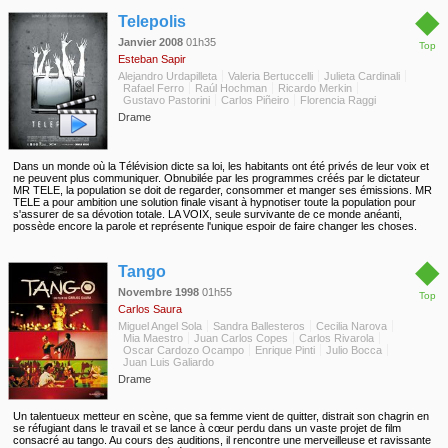
◆
Telepolis
Janvier 2008
01h35
Top
Esteban Sapir
Alejandro Urdapilleta
Valeria Bertuccelli
Julieta Cardinali
Rafael Ferro
Raúl Hochman
Ricardo Merkin
Gustavo Pastorini
Carlos Piñeiro
Florencia Raggi
Drame
Dans un monde où la Télévision dicte sa loi, les habitants ont été privés de leur voix et
ne peuvent plus communiquer. Obnubilée par les programmes créés par le dictateur
MR TELE, la population se doit de regarder, consommer et manger ses émissions. MR
TELE a pour ambition une solution finale visant à hypnotiser toute la population pour
s'assurer de sa dévotion totale. LA VOIX, seule survivante de ce monde anéanti,
possède encore la parole et représente l'unique espoir de faire changer les choses.
◆
Tango
Novembre 1998
01h55
Top
Carlos Saura
Miguel Angel Sola
Sandra Ballesteros
Cecilia Narova
Mia Maestro
Juan Carlos Copes
Carlos Rivarola
Oscar Cardozo Ocampo
Enrique Pinti
Julio Bocca
Juan Luis Galiardo
Drame
Un talentueux metteur en scène, que sa femme vient de quitter, distrait son chagrin en
se réfugiant dans le travail et se lance à cœur perdu dans un vaste projet de film
consacré au tango. Au cours des auditions, il rencontre une merveilleuse et ravissante