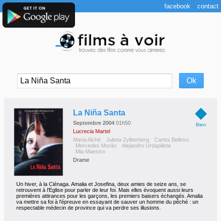
facebook
contact
◆
La Niña Santa
Septembre 2004
01h50
Bien
Lucrecia Martel
Maria Alché
Julieta Zylberberg
Carlos Belloso
Mercedes Morán
Alejandro Urdapilleta
Mia Maestro
Drame
Un hiver, à la Ciénaga. Amalia et Josefina, deux amies de seize ans, se
retrouvent à l'Eglise pour parler de leur foi. Mais elles évoquent aussi leurs
premières attirances pour les garçons, les premiers baisers échangés. Amalia
va mettre sa foi à l'épreuve en essayant de sauver un homme du pêché : un
respectable médecin de province qui va perdre ses illusions.