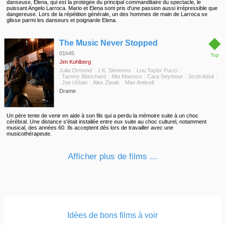
danseuse, Elena, qui est la protégée du principal commanditaire du spectacle, le
puissant Angelo Larroca. Mario et Elena sont pris d'une passion aussi irrépressible que
dangereuse. Lors de la répétition générale, un des hommes de main de Larroca se
glisse parmi les danseurs et poignarde Elena.
◆
The Music Never Stopped
01h45
Top
Jim Kohlberg
Julia Ormond
J.K. Simmons
Lou Taylor Pucci
Tammy Blanchard
Mia Maestro
Cara Seymour
Scott Adsit
Joe Urban
Alex Ziwak
Max Antisell
Drame
Un père tente de venir en aide à son fils qui a perdu la mémoire suite à un choc
cérébral. Une distance s'était installée entre eux suite au choc culturel, notamment
musical, des années 60. Ils acceptent dès lors de travailler avec une
musicothérapeute.
Afficher plus de films ...
Idées de bons films à voir