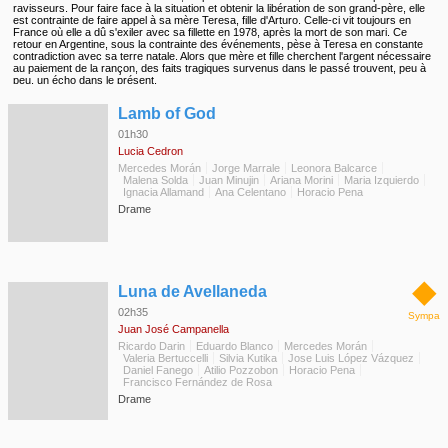
ravisseurs. Pour faire face à la situation et obtenir la libération de son grand-père, elle
est contrainte de faire appel à sa mère Teresa, fille d'Arturo. Celle-ci vit toujours en
France où elle a dû s'exiler avec sa fillette en 1978, après la mort de son mari. Ce
retour en Argentine, sous la contrainte des événements, pèse à Teresa en constante
contradiction avec sa terre natale. Alors que mère et fille cherchent l'argent nécessaire
au paiement de la rançon, des faits tragiques survenus dans le passé trouvent, peu à
peu, un écho dans le présent.
◆
Lamb of God
01h30
Lucia Cedron
Mercedes Morán
Jorge Marrale
Leonora Balcarce
Malena Solda
Juan Minujin
Ariana Morini
Maria Izquierdo
Ignacia Allamand
Ana Celentano
Horacio Pena
Drame
◆
Luna de Avellaneda
02h35
Sympa
Juan José Campanella
Ricardo Darin
Eduardo Blanco
Mercedes Morán
Valeria Bertuccelli
Silvia Kutika
Jose Luis López Vázquez
Daniel Fanego
Atilio Pozzobon
Horacio Pena
Francisco Fernández de Rosa
Drame