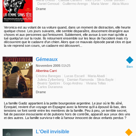
Maria Onetto
Claudia Cantero
Inés Efron
Cesar Bordon
Daniel Genoud
Guillermo Arengo
Maria Vaner
Alicia Muxo
Drame
Veronica est au volant de sa voiture quand, dans un moment de distraction, elle heurte
quelque chose. Les jours suivants, elle semble disparaître, doucement étrangère aux
choses et aux personnes qui l'entourent. Subitement, elle avoue à son mari qu'elle a
tué quelqu'un sur la route. Ils retournent ensemble sur les lieux de l'accident mais n'y
découvrent que le cadavre d'un chien. Alors que ce mauvais épisode parait clos et que
la vie reprend son cours, un cadavre est découvert...
◆
Gémeaux
Novembre 2005
01h25
Bien
Albertina Carri
Cristina Banegas
Lucas Escaril
Maria Abadi
Julieta Zylberberg
Damian Ramonda
Silvia Bayle
Beatriz Spelzini
Gogo Andreu
Viviana Tellas
Carlos Duranona
Drame
La famille Gadiz appartient à la petite bourgeoisie argentine. Le jour où le fils aîné,
Ezequiel, revient d'un voyage en Espagne avec la femme qu'il a épousé là-bas, des
tensions se font sentir entre les membres de la famille. Peu à peu, un terrible secret,
fait de passion insouciante et de pulsions hors de contrôle, apparaît aux yeux des uns
et des autres. La famille survivra-t-elle à l'amour innocent de deux enfants perdus ?
◆
L'Oeil invisible