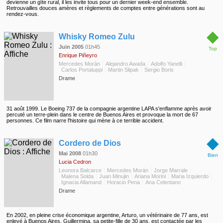
devienne un gîte rural, il les invite tous pour un dernier week-end ensemble.
Retrouvailles douces amères et règlements de comptes entre générations sont au
rendez-vous.
◆
Whisky Romeo Zulu
Juin 2005
01h45
Top
Enrique Piñeyro
Mercedes Morán
Alejandro Awada
Adolfo Yanelli
Carlos Portaluppi
Martin Slipak
Sergio Boris
Drame
31 août 1999. Le Boeing 737 de la compagnie argentine LAPA s'enflamme après avoir
percuté un terre-plein dans le centre de Buenos Aires et provoque la mort de 67
personnes. Ce film narre l'histoire qui mène à ce terrible accident.
◆
Cordero de Dios
Mai 2008
01h30
Bien
Lucia Cedron
Leonora Balcarce
Mercedes Morán
Jorge Marrale
Malena Solda
Juan Minujin
Ariana Morini
Maria Izquierdo
Ignacia Allamand
Horacio Pena
Ana Celentano
Drame
En 2002, en pleine crise économique argentine, Arturo, un vétérinaire de 77 ans, est
enlevé à Buenos Aires. Guillermina, sa petite-fille de 30 ans, est contactée par les