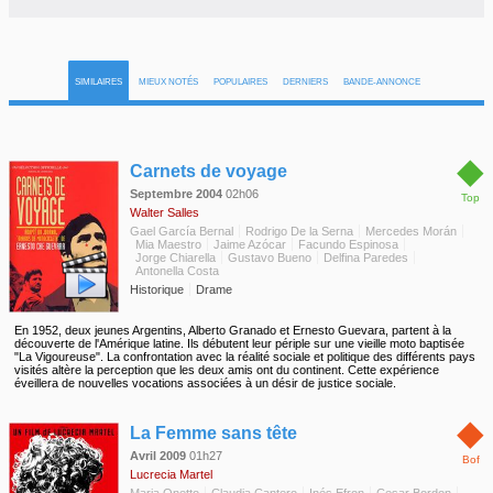
SIMILAIRES
MIEUX NOTÉS
POPULAIRES
DERNIERS
BANDE-ANNONCE
◆
Carnets de voyage
Septembre 2004
02h06
Top
Walter Salles
Gael García Bernal
Rodrigo De la Serna
Mercedes Morán
Mia Maestro
Jaime Azócar
Facundo Espinosa
Jorge Chiarella
Gustavo Bueno
Delfina Paredes
Antonella Costa
Historique
Drame
En 1952, deux jeunes Argentins, Alberto Granado et Ernesto Guevara, partent à la
découverte de l'Amérique latine. Ils débutent leur périple sur une vieille moto baptisée
"La Vigoureuse". La confrontation avec la réalité sociale et politique des différents pays
visités altère la perception que les deux amis ont du continent. Cette expérience
éveillera de nouvelles vocations associées à un désir de justice sociale.
◆
La Femme sans tête
Avril 2009
01h27
Bof
Lucrecia Martel