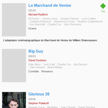
◆
Le Marchand de Venise
02h18
Top
Michael Radford
Al Pacino
Jeremy Irons
Joseph Fiennes
Lynn Collins
Zuleikha Robinson
Mackenzie Crook
Heather Goldenhersh
Kris Marshall
Charlie Cox
John Sessions
Drame
L'adaptation cinématographique du Marchand de Venise de William Shakespeare .
◆
Big Guy
00h23
David Oyelowo
Kate Mara
Josh Gad
Charlie Cox
Ida Darvish
Clint Howard
Alfred Molina
Comédie
Romance
◆
Glorious 39
02h05
Stephen Poliakoff
Romola Garai
Bill Nighy
Julie Christie
David Tennant