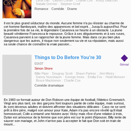
Lena Olin
Lauren Cohan
Charlie Cox
Kristy DiBiccari
Natalie Dormer
Stephen Greif
Romance
Comédie
Drame
Il est le plus grand séducteur du monde. Aucune femme n'a pu résister au charme de
cet homme flamboyant, maître des apparences et bel esprit... Jusqu'à aujourd'hui. Pour
la première fois de sa vie, le légendaire Casanova se heurte à un obstacle. La jeune
beauté vénitienne Francesca le repousse. Grâce à ses déguisements et à ses ruses,
Casanova parvient à se rapprocher de la jeune femme. Mais dans ce jeu bien plus
dangereux que les autres, il risque non seulement sa vie et sa réputation, mais aussi
sa seule chance de connaître la vraie passion...
◆
Things to Do Before You're 30
01h37
Génial
Simon Shore
Billie Piper
Dougray Scott
Shaun Parkes
Jimi Mistry
Danny Nussbaum
George Innes
Emilia Fox
Heidi Monsen
Bruce Mackinnon
Charlie Cox
Comédie dramatique
En 1983 se formait autour de Don Robson une équipe de football, l'Atletico Greenwich.
Vingt ans plus tard, six des garçons font toujours partie de cette équipe, mais surtout,
ils sont devenus adultes et doivent affronter des situations délicates : Cass ne se sent
prêt à être père, malgré son amour pour Kate, Adam n'a pas encore révélé qu'il était
homosexuel, Colin a entamé une histoire avec Vicky mais rêve d'une relation à trois,
Dylan est amoureux de la femme que son père est sur le point d'épouser, Billy tente de
sauver son mariage, et John n'arrive pas à accepter le fait que Don soit en train de
mourir...