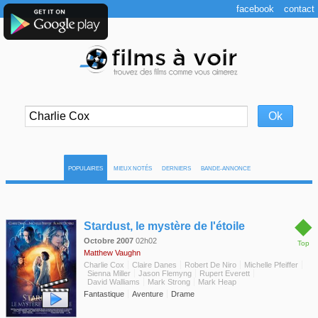
facebook
contact
POPULAIRES
MIEUX NOTÉS
DERNIERS
BANDE-ANNONCE
◆
Stardust, le mystère de l'étoile
Octobre 2007
02h02
Top
Matthew Vaughn
Charlie Cox
Claire Danes
Robert De Niro
Michelle Pfeiffer
Sienna Miller
Jason Flemyng
Rupert Everett
David Walliams
Mark Strong
Mark Heap
Fantastique
Aventure
Drame