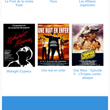
Le Pont de la rivière
Tesis
Les Affaires
Kwai
organisées
Une nuit en enfer
Star Wars : Episode
Midnight Express
V - L'Empire contre-
attaque