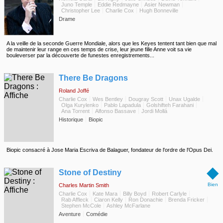
Juno Temple
Eddie Redmayne
Asier Newman
Christopher Lee
Charlie Cox
Hugh Bonneville
Drame
A la veille de la seconde Guerre Mondiale, alors que les Keyes tentent tant bien que mal
de maintenir leur range en ces temps de crise, leur jeune fille Anne voit sa vie
bouleverser par la découverte de funestes enregistrements...
◆
There Be Dragons
Roland Joffé
Charlie Cox
Wes Bentley
Dougray Scott
Unax Ugalde
Olga Kurylenko
Pablo Lapadula
Golshifteh Farahani
Ana Torrent
Alfonso Bassave
Jordi Mollá
Historique
Biopic
Biopic consacré à Jose Maria Escriva de Balaguer, fondateur de l'ordre de l'Opus Dei.
◆
Stone of Destiny
Bien
Charles Martin Smith
Charlie Cox
Kate Mara
Billy Boyd
Robert Carlyle
Rab Affleck
Ciaron Kelly
Ron Donachie
Brenda Fricker
Stephen McCole
Ashley McFarlane
Aventure
Comédie