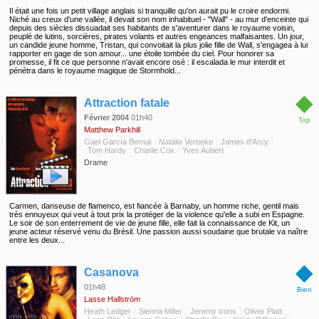
Il était une fois un petit village anglais si tranquille qu'on aurait pu le croire endormi.
Niché au creux d'une vallée, il devait son nom inhabituel - "Wall" - au mur d'enceinte qui
depuis des siècles dissuadait ses habitants de s'aventurer dans le royaume voisin,
peuplé de lutins, sorcières, pirates volants et autres engeances malfaisantes. Un jour,
un candide jeune homme, Tristan, qui convoitait la plus jolie fille de Wall, s'engagea à lui
rapporter en gage de son amour... une étoile tombée du ciel. Pour honorer sa
promesse, il fit ce que personne n'avait encore osé : il escalada le mur interdit et
pénétra dans le royaume magique de Stormhold...
◆
Attraction fatale
Février 2004
01h40
Top
Matthew Parkhill
Gael García Bernal
Natalia Verbeke
James d'Arcy
Tom Hardy
Charlie Cox
Yves Aubert
Drame
Carmen, danseuse de flamenco, est fiancée à Barnaby, un homme riche, gentil mais
très ennuyeux qui veut à tout prix la protéger de la violence qu'elle a subi en Espagne.
Le soir de son enterrement de vie de jeune fille, elle fait la connaissance de Kit, un
jeune acteur réservé venu du Brésil. Une passion aussi soudaine que brutale va naître
entre les deux...
◆
Casanova
01h48
Bien
Lasse Hallström
Heath Ledger
Sienna Miller
Jeremy Irons
Oliver Platt