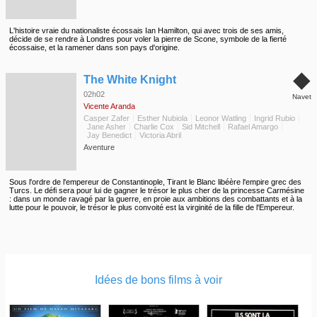
L'histoire vraie du nationaliste écossais Ian Hamilton, qui avec trois de ses amis,
décide de se rendre à Londres pour voler la pierre de Scone, symbole de la fierté
écossaise, et la ramener dans son pays d'origine.
◆
The White Knight
02h02
Navet
Vicente Aranda
Casper Zafer
Esther Nubiola
Leonor Watling
Ingrid Rubio
Jane Asher
Charlie Cox
Sid Mitchell
Rafael Amargo
Jay Benedict
Victoria Abril
Aventure
Sous l'ordre de l'empereur de Constantinople, Tirant le Blanc libéère l'empire grec des
Turcs. Le défi sera pour lui de gagner le trésor le plus cher de la princesse Carmésine
: dans un monde ravagé par la guerre, en proie aux ambitions des combattants et à la
lutte pour le pouvoir, le trésor le plus convoité est la virginité de la fille de l'Empereur.
Idées de bons films à voir