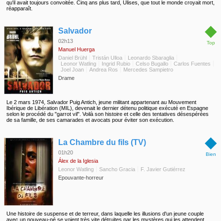
qu'il avait toujours convoitée. Cinq ans plus tard, Ulises, que tout le monde croyait mort,
réapparaît.
◆
Salvador
02h13
Top
Manuel Huerga
Daniel Brühl
Tristán Ulloa
Leonardo Sbaraglia
Leonor Watling
Ingrid Rubio
Celso Bugallo
Carlos Fuentes
Joel Joan
Andrea Ros
Mercedes Sampietro
Drame
Le 2 mars 1974, Salvador Puig Antich, jeune militant appartenant au Mouvement
Ibérique de Libération (MIL), devenait le dernier détenu politique exécuté en Espagne
selon le procédé du "garrot vil". Voilà son histoire et celle des tentatives désespérées
de sa famille, de ses camarades et avocats pour éviter son exécution.
◆
La Chambre du fils (TV)
01h20
Bien
Álex de la Iglesia
Leonor Watling
Sancho Gracia
F. Javier Gutiérrez
Epouvante-horreur
Une histoire de suspense et de terreur, dans laquelle les illusions d'un jeune couple
avec un nouveau-né se voient très vite détruites par les mystères qui les attendent