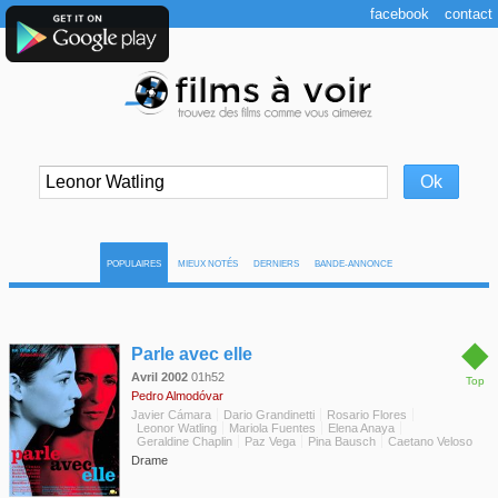
facebook
contact
POPULAIRES
MIEUX NOTÉS
DERNIERS
BANDE-ANNONCE
◆
Parle avec elle
Avril 2002
01h52
Top
Pedro Almodóvar
Javier Cámara
Dario Grandinetti
Rosario Flores
Leonor Watling
Mariola Fuentes
Elena Anaya
Geraldine Chaplin
Paz Vega
Pina Bausch
Caetano Veloso
Drame