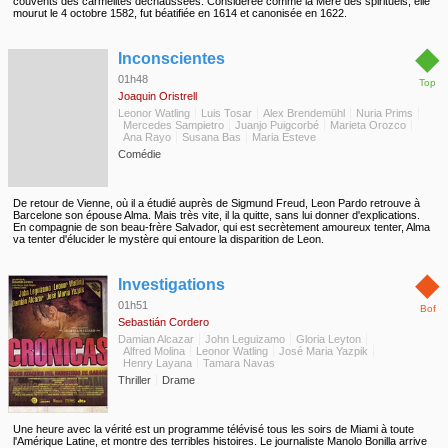
couvents des carmélites déchaussées. Considérée comme la Mère des spirituels, elle
mourut le 4 octobre 1582, fut béatifiée en 1614 et canonisée en 1622.
◆
Inconscientes
01h48
Top
Joaquin Oristrell
Leonor Watling
Luis Tosar
Alex Brendemühl
Nuria Prims
Mercedes Sampietro
Juanjo Puigcorbé
Marieta Orozco
Ana Rayo
Susana Bas
Maria Esteve
Comédie
De retour de Vienne, où il a étudié auprès de Sigmund Freud, Leon Pardo retrouve à
Barcelone son épouse Alma. Mais très vite, il la quitte, sans lui donner d'explications.
En compagnie de son beau-frère Salvador, qui est secrètement amoureux tenter, Alma
va tenter d'élucider le mystère qui entoure la disparition de Leon.
◆
Investigations
01h51
Bof
Sebastián Cordero
Damian Alcazar
John Leguizamo
Gloria Leyton
Alfred Molina
Leonor Watling
José Maria Yazpik
Henry Layana
Tamara Navas
Thriller
Drame
Une heure avec la vérité est un programme télévisé tous les soirs de Miami à toute
l'Amérique Latine, et montre des terribles histoires. Le journaliste Manolo Bonilla arrive