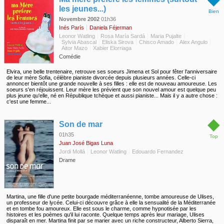
les jeunes...)
Bien
Novembre 2002
01h36
Inés París
Daniela Féjerman
Leonor Watling
Rosa María Sardá
Maria Pujalte
Sylvia Abascal
Eliska Sirova
Chisco Amado
Alex Angulo
Aitor Mazo
Xabier Elorriaga
Comédie
Elvira, une belle trentenaire, retrouve ses soeurs Jimena et Sol pour fêter l'anniversaire
de leur mère Sofia, célèbre pianiste divorcée depuis plusieurs années. Celle-ci
annoncer bientôt une grande nouvelle à ses filles : elle est de nouveau amoureuse. Les
soeurs s'en réjouissent. Leur mère les prévient que son nouvel amour est quelque peu
plus jeune qu'elle, né en République tchèque et aussi pianiste... Mais il y a autre chose :
c'est une femme...
◆
Son de mar
01h35
Top
Juan José Bigas Luna
Jordi Mollá
Leonor Watling
Edouardo Fernandez
Drame
Martina, une fille d'une petite bourgade méditerranéenne, tombe amoureuse de Ulises,
un professeur de lycée. Celui-ci découvre grâce à elle la sensualité de la Méditerranée
et en tombe fou amoureux. Elle est sous le charme, comme hypnotisée par les
histoires et les poèmes qu'il lui raconte. Quelque temps après leur mariage, Ulises
disparaît en mer. Martina finit par se marier avec un riche constructeur, Alberto Sierra,