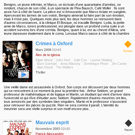
Benigno, un jeune infirmier, et Marco, un écrivain d'une quarantaine d'années, se
rendent, chacun de son côté, à un spectacle de Pina Bausch, Café Müller . Ils sont
assis l'un à côté de l'autre. La pièce est si émouvante que Marco éclate en sanglots.
Apercevant les larmes de son voisin, Benigno aimerait lui faire part de son émotion,
mais il n'ose pas. Quelques mois plus tard, les deux hommes se retrouvent dans
d'autres circonstances, à la clinique El Bosque, où travaille Benigno. Lydia, la petite
amie de Marco, torero professionnel, est plongée dans un profond coma suite à un
accident survenu lors d'une corrida. Benigno, quant à lui, est au chevet d'Alicia, une
jeune danseuse également dans le coma. Lorsque Marco passe à côté de la chambre
d'Alicia, Benigno, sans hésiter, s'approche de lui. C'est le début d'une grande amitié
◆
quelque peu mouvementée.
Crimes à Oxford
Mars 2008
01h43
Sympa
Álex de la Iglesia
Elijah Wood
John Hurt
Julie Cox
Leonor Watling
Burn Gorman
Anna Massey
Dominique Pinon
Jim Carter
Alan David
Tim Wallers
Thriller
Une vieille dame est assassinée à Oxford. Son corps est découvert par deux hommes
qui se rencontrent à ce moment-là pour la première fois : Arthur Seldom, un grand
professeur de mathématique et de logique et Martin, un étudiant qui vient d'arriver dans
l'université et qui rêve d'étudier avec Seldom. Rapidement d'autres meurtres ont lieu,
tous annoncés par des symboles bien singuliers. Martin et le professeur s'associent
pour retrouver les pièces du puzzle. Rien ne sera comme il paraît. L'identité du
meurtrier sera une réelle surprise et son motif encore plus.
◆
Mauvais esprit
Novembre 2003
01h30
Navet
Patrick Alessandrin