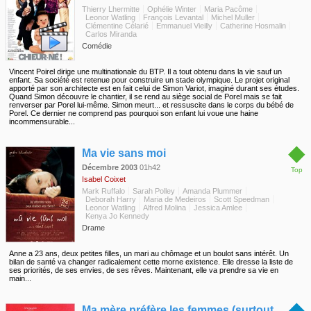
Thierry Lhermitte
Ophélie Winter
Maria Pacôme
Leonor Watling
François Levantal
Michel Muller
Clémentine Célarié
Emmanuel Vieilly
Catherine Hosmalin
Carlos Miranda
Comédie
Vincent Poirel dirige une multinationale du BTP. Il a tout obtenu dans la vie sauf un
enfant. Sa société est retenue pour construire un stade olympique. Le projet original
apporté par son architecte est en fait celui de Simon Variot, imaginé durant ses études.
Quand Simon découvre le chantier, il se rend au siège social de Porel mais se fait
renverser par Porel lui-même. Simon meurt... et ressuscite dans le corps du bébé de
Porel. Ce dernier ne comprend pas pourquoi son enfant lui voue une haine
incommensurable...
◆
Ma vie sans moi
Décembre 2003
01h42
Top
Isabel Coixet
Mark Ruffalo
Sarah Polley
Amanda Plummer
Deborah Harry
Maria de Medeiros
Scott Speedman
Leonor Watling
Alfred Molina
Jessica Amlee
Kenya Jo Kennedy
Drame
Anne a 23 ans, deux petites filles, un mari au chômage et un boulot sans intérêt. Un
bilan de santé va changer radicalement cette morne existence. Elle dresse la liste de
ses priorités, de ses envies, de ses rêves. Maintenant, elle va prendre sa vie en
main...
◆
Ma mère préfère les femmes (surtout