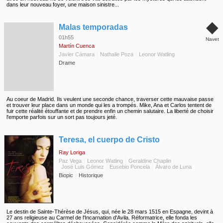
dans leur nouveau foyer, une maison sinistre...
◆
Malas temporadas
01h55
Navet
Martín Cuenca
Javier Cámara
Nathalie Poza
Leonor Watling
Drame
Au coeur de Madrid. Ils veulent une seconde chance, traverser cette mauvaise passe
et trouver leur place dans un monde qui les a trompés. Mike, Ana et Carlos tentent de
fuir cette réalité étouffante et de prendre enfin un chemin salutaire. La liberté de choisir
l'emporte parfois sur un sort pas toujours jeté.
◆
Teresa, el cuerpo de Cristo
Ray Loriga
Paz Vega
Leonor Watling
Geraldine Chaplin
José Luis Gómez
Eusebio Poncela
Álvaro de Luna
Biopic
Historique
Le destin de Sainte-Thérèse de Jésus, qui, née le 28 mars 1515 en Espagne, devint à
27 ans religieuse au Carmel de l'Incarnation d'Avila. Réformatrice, elle fonda les