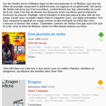
Sur les Hautes terres d’Afrique règne un lion tout-puissant, le roi Mufasa, que tous les
hôtes de la jungle respectent et admirent pour sa sagesse et sa générosité. Son jeune
fils Simba sait qu’un jour il lui succèdera, conformément aux lois universelles du cycle
de la vie, mais il est loin de deviner les épreuves et les sacrifices que lui imposera
l’exercice du pouvoir. Espiègle, naïf et turbulent, le lionceau passe le plus clair de son
temps à jouer avec sa petite copine Nala et à taquiner Zazu, son digne précepteur. Son
futur royaume lui apparaît en songe comme un lieu enchanté où il fera bon vivre,
s’amuser et donner des ordres. Cependant, l’univers de Simba n’est pas aussi sûr qu’il
le croie. Scar, le frère de Mufasa, aspire en effet depuis toujours au trône.
Maladivement jaloux de son aîné, il intrigue pour l’éliminer en même temps que son
◆
successeur. Misant sur la curiosité enfantine et le tempérament aventureux de Simba, il
Une journée en enfer
révèle à celui-ci l’existence d’un mystérieux et dangereux cimetière d’éléphants. Simba,
oubliant les avertissements répétés de son père, s’y rend aussitôt en secret avec Nala
Août 1995
02h08
Top
et se fait attaquer par 3 hyènes féroces. Par chance, Mufasa arrive à temps pour
John McTiernan
sauver l’imprudent lionceau et sa petite compagne. Mais Scar ne renonce pas à ses
sinistres projets. Aidé des 3 hyènes, il attire Simba dans un ravin et lance à sa
Bruce Willis
Jeremy Irons
Samuel L. Jackson
poursuite un troupeau de gnous. N’écoutant que son courage, Mufasa sauve à
Colleen Camp
Larry Brygman
Anthony Peck
Nick Wyman
nouveau son fils et tente de se mettre à l’abri en gravissant la falaise. Repoussé par
Sam Phillips
Stephen Pearlman
Kevin Chamberlin
son frère félon, il périt sous les sabots des gnous affolés. Scar blâme alors l’innocent
Action
Simba pour la mort du Roi et le persuade de quitter pour toujours les Hautes terres.
Simba se retrouve pour la première fois seul et démuni face à un monde hostile. C’est
alors que le destin place sur sa route un curieux tandem d’amis...
John McClane est cette fois-ci aux prises avec un maître chanteur, facétieux et
dangereux, qui dépose des bombes dans New York.
◆
Eragon
Décembre 2006
01h45
Sympa
Stefen Fangmeier
Ed Speleers
Jeremy Irons
Sienna Guillory
Robert Carlyle
John Malkovich
Djimon Hounsou
Garrett Hedlund
Gary Lewis
Alun Armstrong
Christopher Egan
Fantastique