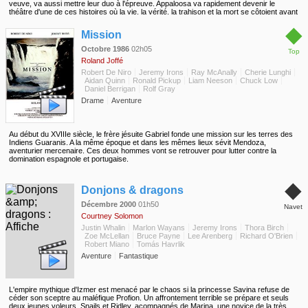
veuve, va aussi mettre leur duo à l'épreuve. Appaloosa va rapidement devenir le
théâtre d'une de ces histoires où la vie, la vérité, la trahison et la mort se côtoient avant
de se combattre. Voici une saga comme seule la légende de l'Ouest sait les écrire...
◆
Mission
Octobre 1986
02h05
Top
Roland Joffé
Robert De Niro
Jeremy Irons
Ray McAnally
Cherie Lunghi
Aidan Quinn
Ronald Pickup
Liam Neeson
Chuck Low
Daniel Berrigan
Rolf Gray
Drame
Aventure
Au début du XVIIIe siècle, le frère jésuite Gabriel fonde une mission sur les terres des
Indiens Guaranis. A la même époque et dans les mêmes lieux sévit Mendoza,
aventurier mercenaire. Ces deux hommes vont se retrouver pour lutter contre la
domination espagnole et portugaise.
◆
Donjons & dragons
Décembre 2000
01h50
Navet
Courtney Solomon
Justin Whalin
Marlon Wayans
Jeremy Irons
Thora Birch
Zoe McLellan
Bruce Payne
Lee Arenberg
Richard O'Brien
Robert Miano
Tomás Havrlik
Aventure
Fantastique
L'empire mythique d'Izmer est menacé par le chaos si la princesse Savina refuse de
céder son sceptre au maléfique Profion. Un affrontement terrible se prépare et seuls
deux jeunes voleurs, Snails et Ridley, acompagnés de Marina, une novice de la très