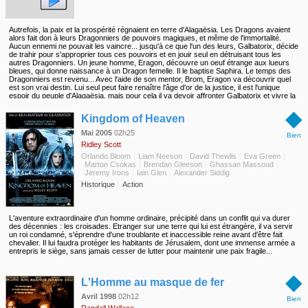
Autrefois, la paix et la prospérité régnaient en terre d'Alagaësia. Les Dragons avaient
alors fait don à leurs Dragonniers de pouvoirs magiques, et même de l'immortalité.
Aucun ennemi ne pouvait les vaincre... jusqu'à ce que l'un des leurs, Galbatorix, décide
de trahir pour s'approprier tous ces pouvoirs et en jouir seul en détruisant tous les
autres Dragonniers. Un jeune homme, Eragon, découvre un oeuf étrange aux lueurs
bleues, qui donne naissance à un Dragon femelle. Il le baptise Saphira. Le temps des
Dragonniers est revenu... Avec l'aide de son mentor, Brom, Eragon va découvrir quel
est son vrai destin. Lui seul peut faire renaître l'âge d'or de la justice, il est l'unique
espoir du peuple d'Alagaësia, mais pour cela il va devoir affronter Galbatorix et vivre la
plus fabuleuse des sagas...
◆
Kingdom of Heaven
Mai 2005
02h25
Bien
Ridley Scott
Orlando Bloom
Liam Neeson
David Thewlis
Eva Green
Marton Csokas
Brendan Gleeson
Ghassan Massoud
Jeremy Irons
Iain Glen
Alexander Siddig
Historique
Action
L'aventure extraordinaire d'un homme ordinaire, précipité dans un conflit qui va durer
des décennies : les croisades. Etranger sur une terre qui lui est étrangère, il va servir
un roi condamné, s'éprendre d'une troublante et inaccessible reine avant d'être fait
chevalier. Il lui faudra protéger les habitants de Jérusalem, dont une immense armée a
entrepris le siège, sans jamais cesser de lutter pour maintenir une paix fragile...
◆
L'Homme au masque de fer
Avril 1998
02h12
Bien