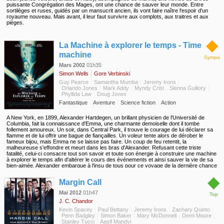
puissante Congrégation des Mages, ont une chance de sauver leur monde. Entre
sortilèges et ruses, guidés par un mansucrit ancien, ils vont faire naître l'espoir d'un
royaume nouveau. Mais avant, il leur faut survivre aux complots, aux traitres et aux
pièges.
◆
La Machine à explorer le temps - Time
machine
Sympa
Mars 2002
01h35
Simon Wells
Gore Verbinski
Guy Pearce
Samantha Mumba
Jeremy Irons
Orlando Jones
Mark Addy
Myndy Crist
Sienna Guillory
Phyllida Law
Doug Jones
Fantastique
Aventure
Science fiction
Action
A New York, en 1899, Alexander Hartdegen, un brillant physicien de l'Université de
Columbia, fait la connaissance d'Emma, une charmante demoiselle dont il tombe
follement amoureux. Un soir, dans Central Park, il trouve le courage de lui déclarer sa
flamme et de lui offrir une bague de fiançailles. Un voleur tente alors de dérober le
fameux bijou, mais Emma ne se laisse pas faire. Un coup de feu retentit, la
malheureuse s'effondre et meurt dans les bras d'Alexander. Refusant cette triste
fatalité, celui-ci consacre tout son savoir et toute son énergie à construire une machine
à explorer le temps afin d'altérer le cours des événements et ainsi sauver la vie de sa
bien-aimée. Alexander embarque à l'insu de tous pour ce voyage de la dernière chance
et se voit bientôt propulsé dans le XXIe siècle.
◆
Margin Call
Mai 2012
01h47
Top
J. C. Chandor
Kevin Spacey
Paul Bettany
Jeremy Irons
Zachary Quinto
Penn Badgley
Simon Baker
Mary McDonnell
Demi Moore
Stanley Tucci
Aasif Mandvi