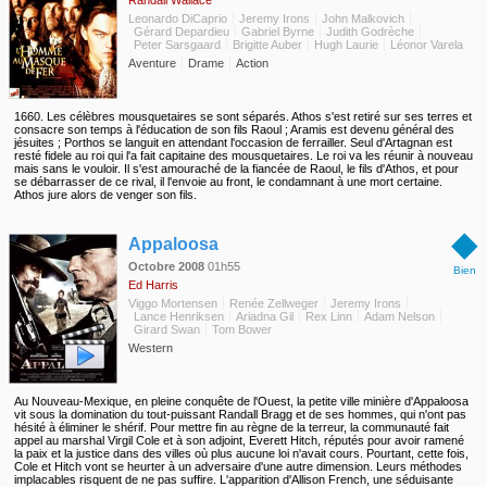
Randall Wallace
Leonardo DiCaprio
Jeremy Irons
John Malkovich
Gérard Depardieu
Gabriel Byrne
Judith Godrèche
Peter Sarsgaard
Brigitte Auber
Hugh Laurie
Léonor Varela
Aventure
Drame
Action
1660. Les célèbres mousquetaires se sont séparés. Athos s'est retiré sur ses terres et
consacre son temps à l'éducation de son fils Raoul ; Aramis est devenu général des
jésuites ; Porthos se languit en attendant l'occasion de ferrailler. Seul d'Artagnan est
resté fidele au roi qui l'a fait capitaine des mousquetaires. Le roi va les réunir à nouveau
mais sans le vouloir. Il s'est amouraché de la fiancée de Raoul, le fils d'Athos, et pour
se débarrasser de ce rival, il l'envoie au front, le condamnant à une mort certaine.
Athos jure alors de venger son fils.
◆
Appaloosa
Octobre 2008
01h55
Bien
Ed Harris
Viggo Mortensen
Renée Zellweger
Jeremy Irons
Lance Henriksen
Ariadna Gil
Rex Linn
Adam Nelson
Girard Swan
Tom Bower
Western
Au Nouveau-Mexique, en pleine conquête de l'Ouest, la petite ville minière d'Appaloosa
vit sous la domination du tout-puissant Randall Bragg et de ses hommes, qui n'ont pas
hésité à éliminer le shérif. Pour mettre fin au règne de la terreur, la communauté fait
appel au marshal Virgil Cole et à son adjoint, Everett Hitch, réputés pour avoir ramené
la paix et la justice dans des villes où plus aucune loi n'avait cours. Pourtant, cette fois,
Cole et Hitch vont se heurter à un adversaire d'une autre dimension. Leurs méthodes
implacables risquent de ne pas suffire. L'apparition d'Allison French, une séduisante