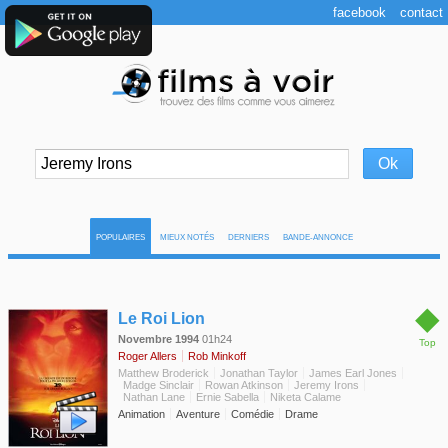
facebook
contact
POPULAIRES
MIEUX NOTÉS
DERNIERS
BANDE-ANNONCE
◆
Le Roi Lion
Novembre 1994
01h24
Top
Roger Allers
Rob Minkoff
Matthew Broderick
Jonathan Taylor
James Earl Jones
Madge Sinclair
Rowan Atkinson
Jeremy Irons
Nathan Lane
Ernie Sabella
Niketa Calame
Animation
Aventure
Comédie
Drame