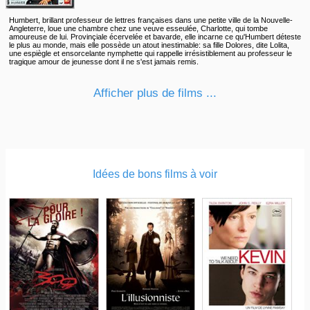
Humbert, brillant professeur de lettres françaises dans une petite ville de la Nouvelle-
Angleterre, loue une chambre chez une veuve esseulée, Charlotte, qui tombe
amoureuse de lui. Provinçiale écervelée et bavarde, elle incarne ce qu'Humbert déteste
le plus au monde, mais elle possède un atout inestimable: sa fille Dolores, dite Lolita,
une espiègle et ensorcelante nymphette qui rappelle irrésistiblement au professeur le
tragique amour de jeunesse dont il ne s'est jamais remis.
Afficher plus de films ...
Idées de bons films à voir