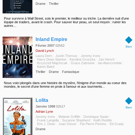
Drame
Thriller
Pour survivre à Wall Street, sois le premier, le meilleur ou triche. La dernière nuit d’une
équipe de traders, avant le crash. Pour sauver leur peau, un seul moyen : ruiner les
autres…
◆
Inland Empire
Février 2007
02h52
Bien
David Lynch
Laura Dern
Justin Theroux
Jeremy Irons
Harry Dean Stanton
Karolina Gruszka
Jan Hench
Krzysztof Majchrzak
Grace Zabriskie
Ian Abercrombie
Karen Baird
Thriller
Drame
Fantastique
Nous voici plongés dans une histoire de mystère, l'énigme d'un monde au coeur des
mondes, le secret d'une femme en proie à l'amour et aux tourments...
◆
Lolita
Janvier 1998
02h17
Bien
Adrian Lyne
Jeremy Irons
Melanie Griffith
Dominique Swain
Frank Langella
Suzanne Shepherd
Keith Reddin
Erin J. Dean
Joan Glover
Pat Pierre Perkins
Ed Grady
Drame