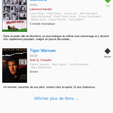
01h52
Top
Lawrence Kasdan
Loren Dean
Hope Davis
Jason Lee
Alfre Woodard
Mary McDonnell
Pruitt Taylor Vince
Zooey Deschanel
Martin Short
David Paymer
Jane Adams
Comédie dramatique
Dans la petite ville de Mumford, un psychologue du même nom emmenage et y devient
très rapidement populaire, malgré un passé discutable...
◆
Tiger Warsaw
01h33
Navet
Amin Q. Chaudhri
Patrick Swayze
Piper Laurie
Lee Richardson
Mary McDonnell
Drame
Un homme, meurtrier de son père, revient chez lui après 15 ans d'absence...
Afficher plus de films ...