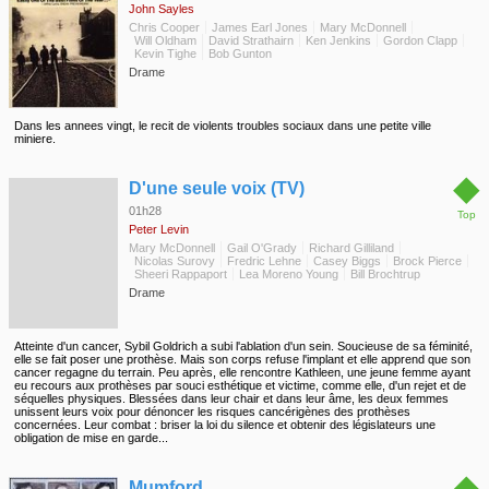
John Sayles
Chris Cooper
James Earl Jones
Mary McDonnell
Will Oldham
David Strathairn
Ken Jenkins
Gordon Clapp
Kevin Tighe
Bob Gunton
Drame
Dans les annees vingt, le recit de violents troubles sociaux dans une petite ville
miniere.
◆
D'une seule voix (TV)
01h28
Top
Peter Levin
Mary McDonnell
Gail O'Grady
Richard Gilliland
Nicolas Surovy
Fredric Lehne
Casey Biggs
Brock Pierce
Sheeri Rappaport
Lea Moreno Young
Bill Brochtrup
Drame
Atteinte d'un cancer, Sybil Goldrich a subi l'ablation d'un sein. Soucieuse de sa féminité,
elle se fait poser une prothèse. Mais son corps refuse l'implant et elle apprend que son
cancer regagne du terrain. Peu après, elle rencontre Kathleen, une jeune femme ayant
eu recours aux prothèses par souci esthétique et victime, comme elle, d'un rejet et de
séquelles physiques. Blessées dans leur chair et dans leur âme, les deux femmes
unissent leurs voix pour dénoncer les risques cancérigènes des prothèses
concernées. Leur combat : briser la loi du silence et obtenir des législateurs une
obligation de mise en garde...
◆
Mumford