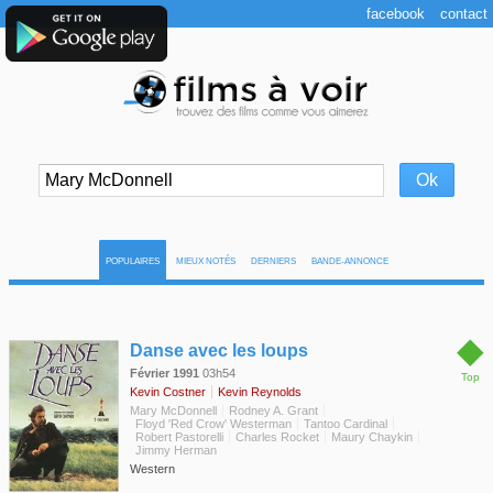
facebook
contact
POPULAIRES
MIEUX NOTÉS
DERNIERS
BANDE-ANNONCE
◆
Danse avec les loups
Février 1991
03h54
Top
Kevin Costner
Kevin Reynolds
Mary McDonnell
Rodney A. Grant
Floyd 'Red Crow' Westerman
Tantoo Cardinal
Robert Pastorelli
Charles Rocket
Maury Chaykin
Jimmy Herman
Western