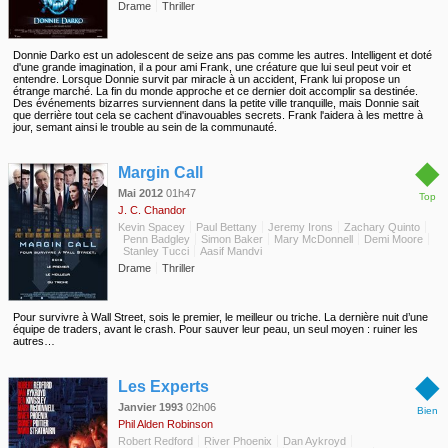
Drame
Thriller
Donnie Darko est un adolescent de seize ans pas comme les autres. Intelligent et doté
d'une grande imagination, il a pour ami Frank, une créature que lui seul peut voir et
entendre. Lorsque Donnie survit par miracle à un accident, Frank lui propose un
étrange marché. La fin du monde approche et ce dernier doit accomplir sa destinée.
Des événements bizarres surviennent dans la petite ville tranquille, mais Donnie sait
que derrière tout cela se cachent d'inavouables secrets. Frank l'aidera à les mettre à
jour, semant ainsi le trouble au sein de la communauté.
◆
Margin Call
Mai 2012
01h47
Top
J. C. Chandor
Kevin Spacey
Paul Bettany
Jeremy Irons
Zachary Quinto
Penn Badgley
Simon Baker
Mary McDonnell
Demi Moore
Stanley Tucci
Aasif Mandvi
Drame
Thriller
Pour survivre à Wall Street, sois le premier, le meilleur ou triche. La dernière nuit d’une
équipe de traders, avant le crash. Pour sauver leur peau, un seul moyen : ruiner les
autres…
◆
Les Experts
Janvier 1993
02h06
Bien
Phil Alden Robinson
Robert Redford
River Phoenix
Dan Aykroyd