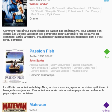
Bien
William Friedkin
Nick Nolte
Mary McDonnell
Alfre Woodard
J.T. Walsh
Ed O'Neill
Shaquille O'Neal
Robert Wuhl
Bob Cousy
Matt Nover
Cylk Cozart
Drame
Comment l'entraîneur d'une équipe de basket-ball américain va, pour amener son
équipe à la victoire, accepter des compromis pour la première fois de sa vie. Et
comment, après la victoire, il va dénoncer publiquement les magouilles dont il s'est
rendu complice.
◆
Passion Fish
Juillet 1993
02h12
Top
John Sayles
Angela Bassett
Mary McDonnell
David Strathairn
Alfre Woodard
William Mahoney
Vondie Curtis-Hall
Lenore Banks
Michael Mantell
Maggie Renzi
Comédie dramatique
La difficile readaptation de May-Alice, actrice a succès, apres un accident qui lui interdit
l'usage de ses jambes. Readaptation a la vie mais aussi au pays de son enfance, le
pays cajun, en Louisiane.
◆
Matewan
02h12
Génial