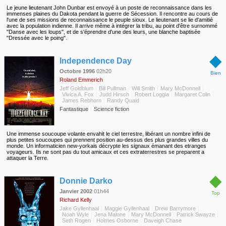
Le jeune lieutenant John Dunbar est envoyé à un poste de reconnaissance dans les
immenses plaines du Dakota pendant la guerre de Sécession. Il rencontre au cours de
l'une de ses missions de reconnaissance le peuple sioux. Le lieutenant se lie d'amitié
avec la population indienne. Il arrive même à intégrer la tribu, au point d'être surnommé
"Danse avec les loups", et de s'éprendre d'une des leurs, une blanche baptisée
"Dressée avec le poing".
◆
Independence Day
Octobre 1996
02h20
Bien
Roland Emmerich
Jeff Goldblum
Bill Pullman
Will Smith
Mary McDonnell
Vivica A. Fox
Judd Hirsch
Robert Loggia
Margaret Colin
James Rebhorn
Randy Quaid
Fantastique
Science fiction
Une immense soucoupe volante envahit le ciel terrestre, libérant un nombre infini de
plus petites soucoupes qui prennent position au-dessus des plus grandes villes du
monde. Un informaticien new-yorkais décrypte les signaux émanant des etranges
voyageurs. Ils ne sont pas du tout amicaux et ces extraterrestres se preparent a
attaquer la Terre.
◆
Donnie Darko
Janvier 2002
01h44
Top
Richard Kelly
Jake Gyllenhaal
Maggie Gyllenhaal
Drew Barrymore
Noah Wyle
Jena Malone
Mary McDonnell
Patrick Swayze
Seth Rogen
Holmes Osborne
Daveigh Chase