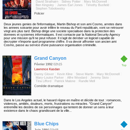
David Strathairn
Sidney Poitier
Mary McDonnell
Ben Kingsley
James Earl Jones
Timothy Busfield
Stephen Tobolowsky
Policier
Deux jeunes genies de l'informatique, Martin Bishop et son ami Cosmo, arretes dans
les annees soixante pour avoir infiltre le reseau du Parti republicain, vont se retrouver
vingt ans plus tard. Bishop dirige une societe specialisee dans la protection des
donnees et systemes informatiques. Il est contacte par la National Security Agency
pour une mission qu'il ne peut refuser. Il s'agit de derober un logiciel capable de
decrypter n'importe quel programme chiffre. Il va devoir affronter son ancien ami
Cosmo, passe au service d'une puissance organisation criminelle.
◆
Grand Canyon
Février 1992
02h15
Top
Lawrence Kasdan
Danny Glover
Kevin Kline
Steve Martin
Mary McDonnell
Mary-Louise Parker
Alfre Woodard
Jeremy Sisto
Tina Lifford
Patrick Malone
Randle Mell
Comédie dramatique
Dans le Los Angeles actuel, le hasard règne en maître et décide de tout : romances,
violences, amitiés, douleurs, morts, frustrations ou miracles. "Grand Canyon"
entremêle les destins de six personnages qui tentent de donner un sens à leur
existence dans le chaos grandissant de la ville...
◆
Blue Chips
Juin 1994
01h48