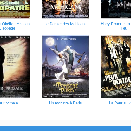
t Obélix : Mission
Le Dernier des Mohicans
Harry Potter et l
Cléopâtre
Feu
ur primale
Un monstre à Paris
La Peur au v