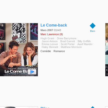
◆
Le Come-back
Mars 2007
01h43
Bien
Marc Lawrence (II)
Hugh Grant
Drew Barrymore
Jason Antoon
Brad Garrett
Billy Griffith
Emma Lesser
Scott Porter
Aasif Mandvi
Haley Bennett
Matthew Morrison
Comédie
Romance