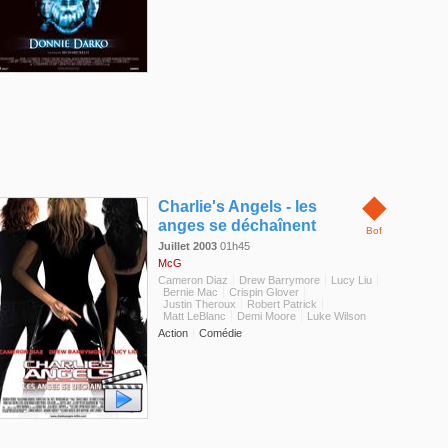
◆
Charlie's Angels - les
anges se déchaînent
Bof
Juillet 2003
01h45
McG
Cameron Diaz
Drew Barrymore
Lucy Liu
Bernie Mac
Crispin Glover
Justin Theroux
Robert Patrick
Matt LeBlanc
Demi Moore
Luke Wilson
Action
Comédie