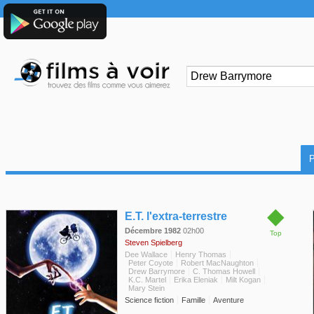
◆
E.T. l'extra-terrestre
Décembre 1982
02h00
Top
Steven Spielberg
Dee Wallace
Henry Thomas
Peter Coyote
Robert MacNaughton
Drew Barrymore
C. Thomas Howell
K.C. Martel
Erika Eleniak
Milt Kogan
Mary Stein
Science fiction
Famille
Aventure