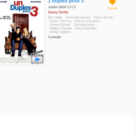
◆
1 duplex pour 3
Juillet 2004
01h29
Sympa
Danny DeVito
Ben Stiller
Drew Barrymore
Eileen Essell
Justin Theroux
Harvey Fierstein
James Remar
Swoosie Kurtz
Wallace Shawn
Maya Rudolph
Amber Valletta
Comédie