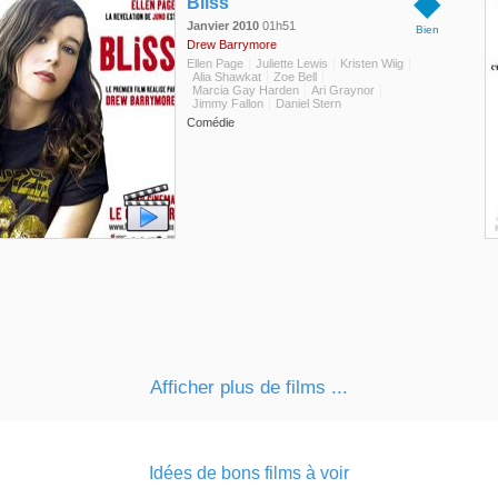
◆
Bliss
Janvier 2010
01h51
Bien
Drew Barrymore
Ellen Page
Juliette Lewis
Kristen Wiig
Alia Shawkat
Zoe Bell
Marcia Gay Harden
Ari Graynor
Jimmy Fallon
Daniel Stern
Comédie
Afficher plus de films ...
Idées de bons films à voir