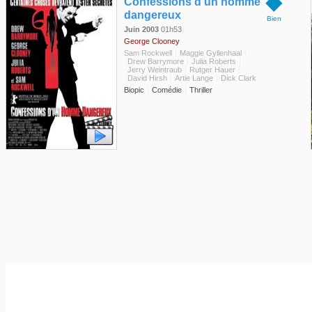
◆
Confessions d'un homme
dangereux
Bien
Juin 2003
01h53
George Clooney
Sam Rockwell
Maggie Gyllenhaal
Drew Barrymore
Julia Roberts
Jerry Weintraub
Rutger Hauer
David Hirsh
Artie Lange
Dick Clark
Biopic
Comédie
Thriller