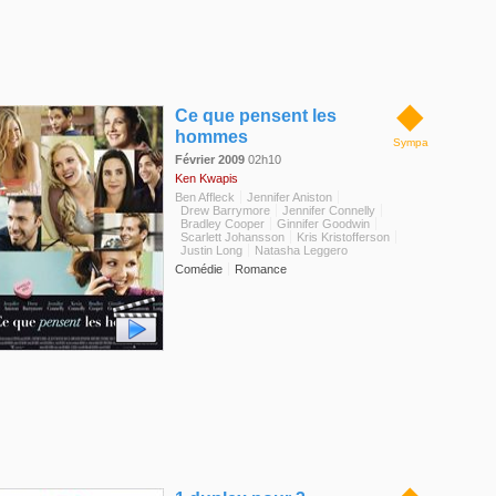
◆
Ce que pensent les
hommes
Sympa
Février 2009
02h10
Ken Kwapis
Ben Affleck
Jennifer Aniston
Drew Barrymore
Jennifer Connelly
Bradley Cooper
Ginnifer Goodwin
Scarlett Johansson
Kris Kristofferson
Justin Long
Natasha Leggero
Comédie
Romance