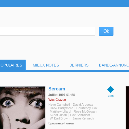
POPULAIRES
MIEUX NOTÉS
DERNIERS
BANDE-ANNONC
◆
Scream
Juillet 1997
01h50
Bien
Wes Craven
Neve Campbell
David Arquette
Drew Barrymore
Courteney Cox
Matthew Lillard
Rose McGowan
Skeet Ulrich
Liev Schreiber
W. Earl Brown
Jamie Kennedy
Epouvante-horreur