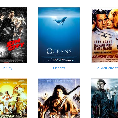
Sin City
Océans
La Mort aux t