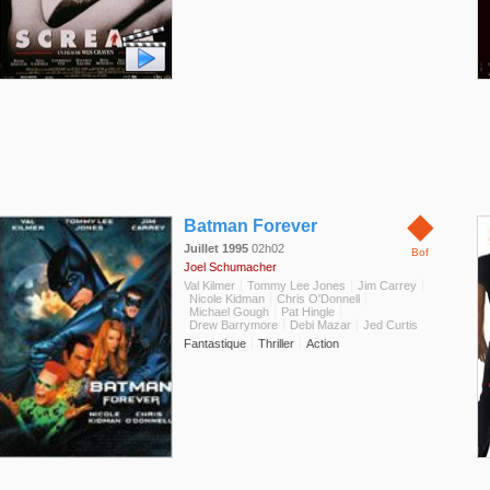
◆
Batman Forever
Juillet 1995
02h02
Bof
Joel Schumacher
Val Kilmer
Tommy Lee Jones
Jim Carrey
Nicole Kidman
Chris O'Donnell
Michael Gough
Pat Hingle
Drew Barrymore
Debi Mazar
Jed Curtis
Fantastique
Thriller
Action