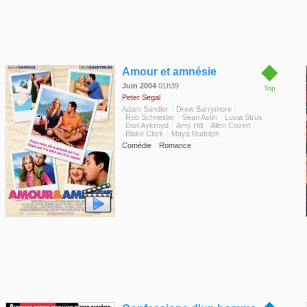
◆
Amour et amnésie
Juin 2004
01h39
Top
Peter Segal
Adam Sandler
Drew Barrymore
Rob Schneider
Sean Astin
Lusia Strus
Dan Aykroyd
Amy Hill
Allen Covert
Blake Clark
Maya Rudolph
Comédie
Romance