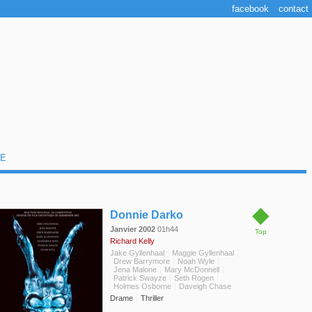
facebook
contact
E
◆
Donnie Darko
Janvier 2002
01h44
Top
Richard Kelly
Jake Gyllenhaal
Maggie Gyllenhaal
Drew Barrymore
Noah Wyle
Jena Malone
Mary McDonnell
Patrick Swayze
Seth Rogen
Holmes Osborne
Daveigh Chase
Drame
Thriller