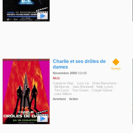
◆
Charlie et ses drôles de
dames
Sympa
Novembre 2000
01h38
McG
Cameron Diaz
Lucy Liu
Drew Barrymore
Bill Murray
Sam Rockwell
Kelly Lynch
Tim Curry
Tom Green
Crispin Glover
Luke Wilson
Aventure
Action