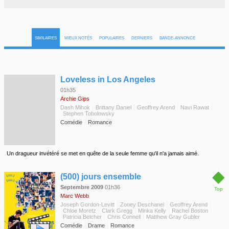
SIMILAIRES
MIEUX NOTÉS
POPULAIRES
DERNIERS
BANDE-ANNONCE
◆
Loveless in Los Angeles
01h35
Archie Gips
Dash Mihok
Brittany Daniel
Geoffrey Arend
Navi Rawat
Stephen Tobolowsky
Comédie
Romance
Un dragueur invétéré se met en quête de la seule femme qu'il n'a jamais aimé.
◆
(500) jours ensemble
Septembre 2009
01h36
Top
Marc Webb
Joseph Gordon-Levitt
Zooey Deschanel
Geoffrey Arend
Chloe Moretz
Clark Gregg
Minka Kelly
Rachel Boston
Patricia Belcher
Chris Connell
Matthew Gray Gubler
Comédie
Drame
Romance