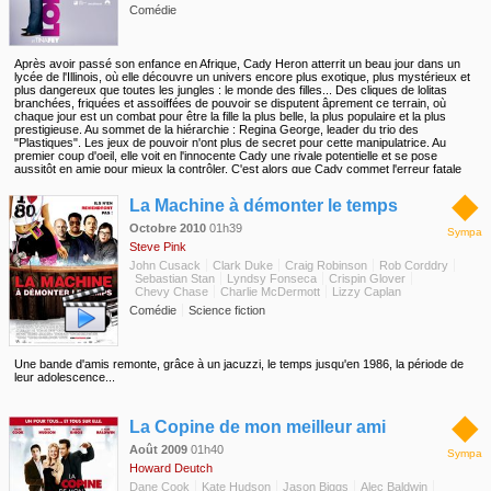
Comédie
Après avoir passé son enfance en Afrique, Cady Heron atterrit un beau jour dans un
lycée de l'Illinois, où elle découvre un univers encore plus exotique, plus mystérieux et
plus dangereux que toutes les jungles : le monde des filles... Des cliques de lolitas
branchées, friquées et assoiffées de pouvoir se disputent âprement ce terrain, où
chaque jour est un combat pour être la fille la plus belle, la plus populaire et la plus
prestigieuse. Au sommet de la hiérarchie : Regina George, leader du trio des
"Plastiques". Les jeux de pouvoir n'ont plus de secret pour cette manipulatrice. Au
premier coup d'oeil, elle voit en l'innocente Cady une rivale potentielle et se pose
aussitôt en amie pour mieux la contrôler. C'est alors que Cady commet l'erreur fatale
de tomber amoureuse du bel Aaron, l'ancien petit ami de Regina...
◆
La Machine à démonter le temps
Octobre 2010
01h39
Sympa
Steve Pink
John Cusack
Clark Duke
Craig Robinson
Rob Corddry
Sebastian Stan
Lyndsy Fonseca
Crispin Glover
Chevy Chase
Charlie McDermott
Lizzy Caplan
Comédie
Science fiction
Une bande d'amis remonte, grâce à un jacuzzi, le temps jusqu'en 1986, la période de
leur adolescence...
◆
La Copine de mon meilleur ami
Août 2009
01h40
Sympa
Howard Deutch
Dane Cook
Kate Hudson
Jason Biggs
Alec Baldwin