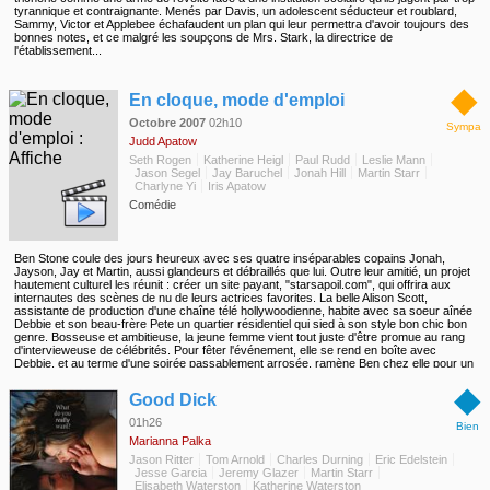
tyrannique et contraignante. Menés par Davis, un adolescent séducteur et roublard,
Sammy, Victor et Applebee échafaudent un plan qui leur permettra d'avoir toujours des
bonnes notes, et ce malgré les soupçons de Mrs. Stark, la directrice de
l'établissement...
◆
En cloque, mode d'emploi
Octobre 2007
02h10
Sympa
Judd Apatow
Seth Rogen
Katherine Heigl
Paul Rudd
Leslie Mann
Jason Segel
Jay Baruchel
Jonah Hill
Martin Starr
Charlyne Yi
Iris Apatow
Comédie
Ben Stone coule des jours heureux avec ses quatre inséparables copains Jonah,
Jayson, Jay et Martin, aussi glandeurs et débraillés que lui. Outre leur amitié, un projet
hautement culturel les réunit : créer un site payant, "starsapoil.com", qui offrira aux
internautes des scènes de nu de leurs actrices favorites. La belle Alison Scott,
assistante de production d'une chaîne télé hollywoodienne, habite avec sa soeur aînée
Debbie et son beau-frère Pete un quartier résidentiel qui sied à son style bon chic bon
genre. Bosseuse et ambitieuse, la jeune femme vient tout juste d'être promue au rang
d'intervieweuse de célébrités. Pour fêter l'événement, elle se rend en boîte avec
Debbie, et au terme d'une soirée passablement arrosée, ramène Ben chez elle pour un
"quickie" sous la couette. Le lendemain, dégrisée, elle l'éjecte gentiment mais
◆
fermement. Fin de l'histoire ? Pas tout à fait, car, huit semaines plus tard, des nausées
Good Dick
suspectes lui révèlent son état...
01h26
Bien
Marianna Palka
Jason Ritter
Tom Arnold
Charles Durning
Eric Edelstein
Jesse Garcia
Jeremy Glazer
Martin Starr
Elisabeth Waterston
Katherine Waterston