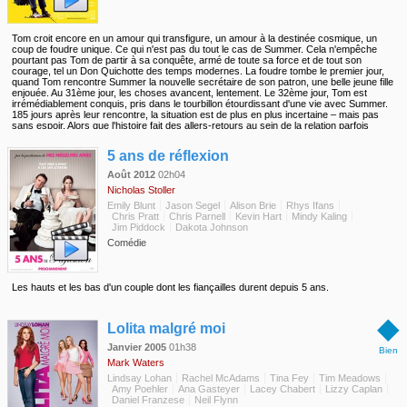
Tom croit encore en un amour qui transfigure, un amour à la destinée cosmique, un
coup de foudre unique. Ce qui n'est pas du tout le cas de Summer. Cela n'empêche
pourtant pas Tom de partir à sa conquête, armé de toute sa force et de tout son
courage, tel un Don Quichotte des temps modernes. La foudre tombe le premier jour,
quand Tom rencontre Summer la nouvelle secrétaire de son patron, une belle jeune fille
enjouée. Au 31ème jour, les choses avancent, lentement. Le 32ème jour, Tom est
irrémédiablement conquis, pris dans le tourbillon étourdissant d'une vie avec Summer.
185 jours après leur rencontre, la situation est de plus en plus incertaine – mais pas
sans espoir. Alors que l'histoire fait des allers-retours au sein de la relation parfois
heureuse, mais souvent tumultueuse de Tom et Summer, le récit couvre tout le spectre
◆
de la relation amoureuse, du premier coup de coeur aux rendez-vous, du sexe à la
5 ans de réflexion
séparation, à la récrimination et à la rédemption et décrit toutes les raisons qui nous
poussent à nous battre aussi ardemment pour arriver à trouver un sens à l'amour... Et,
Août 2012
02h04
avec un peu de chance, à en faire une réalité.
Nicholas Stoller
Emily Blunt
Jason Segel
Alison Brie
Rhys Ifans
Chris Pratt
Chris Parnell
Kevin Hart
Mindy Kaling
Jim Piddock
Dakota Johnson
Comédie
Les hauts et les bas d'un couple dont les fiançailles durent depuis 5 ans.
◆
Lolita malgré moi
Janvier 2005
01h38
Bien
Mark Waters
Lindsay Lohan
Rachel McAdams
Tina Fey
Tim Meadows
Amy Poehler
Ana Gasteyer
Lacey Chabert
Lizzy Caplan
Daniel Franzese
Neil Flynn