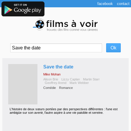
facebook
contact
◆
Save the date
Mike Mohan
Alison Brie
Lizzy Caplan
Martin Starr
Geoffrey Arend
Mark Webber
Comédie
Romance
L'histoire de deux sœurs portées par des perspectives différentes : l'une est
ambigüe sur son avenir, l'autre aspire à une vie paisible et sereine.