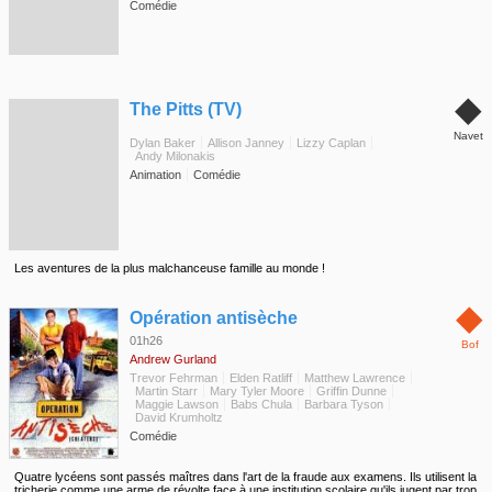
Comédie
◆
The Pitts (TV)
Navet
Dylan Baker
Allison Janney
Lizzy Caplan
Andy Milonakis
Animation
Comédie
Les aventures de la plus malchanceuse famille au monde !
◆
Opération antisèche
01h26
Bof
Andrew Gurland
Trevor Fehrman
Elden Ratliff
Matthew Lawrence
Martin Starr
Mary Tyler Moore
Griffin Dunne
Maggie Lawson
Babs Chula
Barbara Tyson
David Krumholtz
Comédie
Quatre lycéens sont passés maîtres dans l'art de la fraude aux examens. Ils utilisent la
tricherie comme une arme de révolte face à une institution scolaire qu'ils jugent par trop