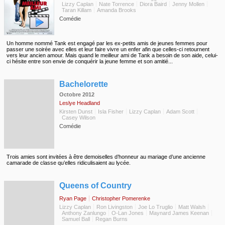
Lizzy Caplan
Nate Torrence
Diora Baird
Jenny Mollen
Taran Killam
Amanda Brooks
Comédie
Un homme nommé Tank est engagé par les ex-petits amis de jeunes femmes pour
passer une soirée avec elles et leur faire vivre un enfer afin que celles-ci retournent
vers leur ancien amour. Mais quand le meilleur ami de Tank a besoin de son aide, celui-
ci hésite entre son envie de conquérir la jeune femme et son amitié...
◆
Bachelorette
Octobre 2012
Leslye Headland
Kirsten Dunst
Isla Fisher
Lizzy Caplan
Adam Scott
Casey Wilson
Comédie
Trois amies sont invitées à être demoiselles d’honneur au mariage d’une ancienne
camarade de classe qu’elles ridiculisaient au lycée.
◆
Queens of Country
Ryan Page
Christopher Pomerenke
Lizzy Caplan
Ron Livingston
Joe Lo Truglio
Matt Walsh
Anthony Zanlungo
O-Lan Jones
Maynard James Keenan
Samuel Ball
Regan Burns