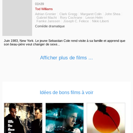
01h39
Tod Williams
Adrian Grenier
Clark Gregg
Margaret Colin
John Shea
Gabriel Macht
Rory Cochrane
Levon Helm
Famke Janssen
Joseph C. Felece
Nikki Liberti
Comédie dramatique
Juin 1983, New York. Le jeune Sebastian Cole rend visite à sa famille et apprend que
son beau-père veut changer de sexe...
Afficher plus de films ...
Idées de bons films à voir