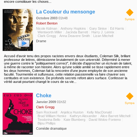
encore compliquer les choses...
◆
La Couleur du mensonge
Octobre 2003
01h48
Sympa
Robert Benton
Nicole Kidman
Anthony Hopkins
Gary Sinise
Ed Harris
Wentworth Miller
Jacinda Barrett
Harry J. Lennix
Clark Gregg
Anna Deavere Smith
Lizan Mitchell
Drame
Accusé d'avoir tenu des propos racistes envers deux étudiants, Coleman Silk, brillant
professeur de lettres, démissionne brutalement de son université. Déterminé à mener
une guerre contre le "politiquement correct", il décide d'approcher un écrivain de talent,
à même de raconter son histoire. Alors qu'une solide amitié se tisse rapidement entre
les deux hommes, Coleman fait la rencontre d'une jeune employée de son ancienne
faculté. Tourmentée et sulfureuse, cette relation passionnelle va faire chavirer ses
certitudes et son existence. De profonds secrets refont alors surface. Confesser la
vérité aurait pourtant changé le cours de sa vie...
◆
Choke
Janvier 2009
01h32
Sympa
Clark Gregg
Sam Rockwell
Anjelica Huston
Kelly MacDonald
Brad William Henke
Kathryn Alexander
Alice Barrett Mitchell
Teodorina Bello
Kate Blumberg
David Wolos-Fonteno
Bijou Phillips
Comédie dramatique