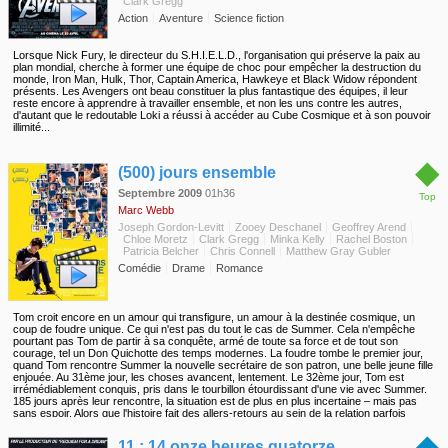
Clark Gregg
Action
Aventure
Science fiction
Lorsque Nick Fury, le directeur du S.H.I.E.L.D., l'organisation qui préserve la paix au
plan mondial, cherche à former une équipe de choc pour empêcher la destruction du
monde, Iron Man, Hulk, Thor, Captain America, Hawkeye et Black Widow répondent
présents. Les Avengers ont beau constituer la plus fantastique des équipes, il leur
reste encore à apprendre à travailler ensemble, et non les uns contre les autres,
d'autant que le redoutable Loki a réussi à accéder au Cube Cosmique et à son pouvoir
illimité...
◆
(500) jours ensemble
Septembre 2009
01h36
Top
Marc Webb
Joseph Gordon-Levitt
Zooey Deschanel
Geoffrey Arend
Chloe Moretz
Clark Gregg
Minka Kelly
Rachel Boston
Patricia Belcher
Chris Connell
Matthew Gray Gubler
Comédie
Drame
Romance
Tom croit encore en un amour qui transfigure, un amour à la destinée cosmique, un
coup de foudre unique. Ce qui n'est pas du tout le cas de Summer. Cela n'empêche
pourtant pas Tom de partir à sa conquête, armé de toute sa force et de tout son
courage, tel un Don Quichotte des temps modernes. La foudre tombe le premier jour,
quand Tom rencontre Summer la nouvelle secrétaire de son patron, une belle jeune fille
enjouée. Au 31ème jour, les choses avancent, lentement. Le 32ème jour, Tom est
irrémédiablement conquis, pris dans le tourbillon étourdissant d'une vie avec Summer.
185 jours après leur rencontre, la situation est de plus en plus incertaine – mais pas
sans espoir. Alors que l'histoire fait des allers-retours au sein de la relation parfois
heureuse, mais souvent tumultueuse de Tom et Summer, le récit couvre tout le spectre
◆
de la relation amoureuse, du premier coup de coeur aux rendez-vous, du sexe à la
11 : 14 onze heures quatorze