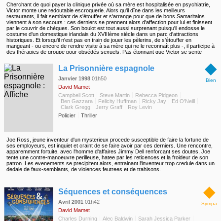
Cherchant de quoi payer la clinique privée où sa mère est hospitalisée en psychiatrie,
Victor monte une redoutable escroquerie. Alors qu'il dîne dans les meilleurs
restaurants, il fait semblant de s'étouffer et s'arrange pour que de bons Samaritains
viennent à son secours : ces derniers se prennent alors d'affection pour lui et finissent
par le couvrir de chèques. Son boulot est tout aussi surprenant puisqu'il endosse le
costume d'un domestique irlandais du XVIIIème siècle dans un parc d'attractions
historiques. Et lorsqu'il n'est pas en train de jouer les pèlerins, de s'étouffer en
mangeant - ou encore de rendre visite à sa mère qui ne le reconnaît plus -, il participe à
des thérapies de groupe pour obsédés sexuels. Pas étonnant que Victor se sente
largué. Mais quand sa mère, dont l'état de santé se détériore, laisse entendre qu'elle
◆
est prête à lui révéler l'identité du père qu'il n'a jamais connu, Victor espère obtenir enfin
La Prisonnière espagnole
les réponses aux questions qu'il se pose depuis si longtemps. Grâce à la complicité de
son copain Denny, tout aussi obsédé sexuel que lui, il se lie d'amitié avec le ravissant
Janvier 1998
01h50
Bien
médecin de sa mère : en discutant avec elle, Victor finit par croire qu'il a peut-être des
David Mamet
origines célestes... Du coup, est-il vraiment un bon à rien pathétique ou une sorte de
Messie venu sur Terre pour sauver l'humanité ?
Campbell Scott
Steve Martin
Rebecca Pidgeon
Ben Gazzara
Felicity Huffman
Ricky Jay
Ed O'Neill
Clark Gregg
Jerry Graff
Roy Levin
Policier
Thriller
Joe Ross, jeune inventeur d'un mysterieux procede susceptible de faire la fortune de
ses employeurs, est inquiet et craint de se faire avoir par ces derniers. Une rencontre,
apparemment fortuite, avec l'homme d'affaires Jimmy Dell renforcant ses doutes, Joe
tente une contre-manoeuvre perilleuse, hatee par les reticences et la froideur de son
patron. Les evenements se precipitent alors, entrainant l'inventeur trop credule dans un
dedale de faux-semblants, de violences feutrees et de trahisons.
◆
Séquences et conséquences
Avril 2001
01h42
Sympa
David Mamet
Charles Durning
Alec Baldwin
Sarah Jessica Parker