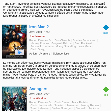
Tony Stark, inventeur de génie, vendeur d'armes et playboy milliardaire, est kidnappé
en Aghanistan. Forcé par ses ravisseurs de fabriquer une arme redoutable, il construit
en secret une armure high-tech révolutionnaire qu'il utilise pour s'échapper.
Comprenant la puissance de cette armure, il décide de l'améliorer et de l'utiliser pour
faire régner la justice et protéger les innocents.
◆
Iron Man 2
Avril 2010
01h57
Bien
Jon Favreau
Robert Downey Jr.
Don Cheadle
Scarlett Johansson
Mickey Rourke
Gwyneth Paltrow
Sam Rockwell
Samuel L. Jackson
Garry Shandling
Kate Mara
Clark Gregg
Action
Aventure
Science fiction
Le monde sait désormais que l'inventeur milliardaire Tony Stark et le super-héros Iron
Man ne font qu'un. Malgré la pression du gouvernement, de la presse et du public pour
qu'il partage sa technologie avec l'armée, Tony n'est pas disposé à divulguer les
secrets de son armure, redoutant que l'information atterrisse dans de mauvaises
mains. Avec Pepper Potts et James "Rhodey" Rhodes à ses côtés, Tony va forger de
nouvelles alliances et affronter de nouvelles forces toutes-puissantes...
◆
Avengers
Avril 2012
02h22
Top
Joss Whedon
Robert Downey Jr.
Chris Evans
Mark Ruffalo
Chris Hemsworth
Scarlett Johansson
Jeremy Renner
Tom Hiddleston
Stellan Skarsgard
Samuel L. Jackson