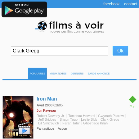
facebook
contact
POPULAIRES
MIEUX NOTÉS
DERNIERS
BANDE-ANNONCE
◆
Iron Man
Avril 2008
02h05
Top
Jon Favreau
Robert Downey Jr.
Terrence Howard
Gwyneth Paltrow
Jeff Bridges
Shaun Toub
Leslie Bibb
Clark Gregg
Bill Smitrovich
Faran Tahir
Ghostface Killah
Fantastique
Action