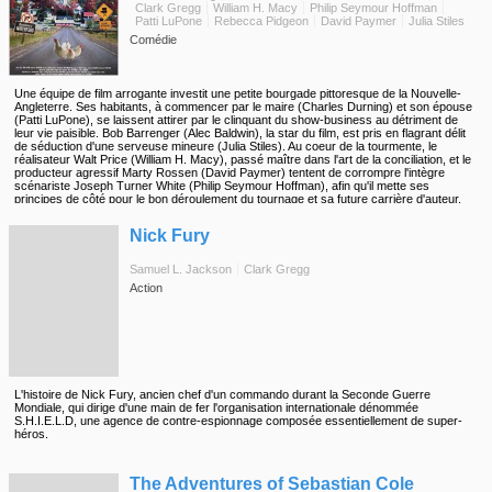
Clark Gregg
William H. Macy
Philip Seymour Hoffman
Patti LuPone
Rebecca Pidgeon
David Paymer
Julia Stiles
Comédie
Une équipe de film arrogante investit une petite bourgade pittoresque de la Nouvelle-
Angleterre. Ses habitants, à commencer par le maire (Charles Durning) et son épouse
(Patti LuPone), se laissent attirer par le clinquant du show-business au détriment de
leur vie paisible. Bob Barrenger (Alec Baldwin), la star du film, est pris en flagrant délit
de séduction d'une serveuse mineure (Julia Stiles). Au coeur de la tourmente, le
réalisateur Walt Price (William H. Macy), passé maître dans l'art de la conciliation, et le
producteur agressif Marty Rossen (David Paymer) tentent de corrompre l'intègre
scénariste Joseph Turner White (Philip Seymour Hoffman), afin qu'il mette ses
principes de côté pour le bon déroulement du tournage et sa future carrière d'auteur.
Parallèlement, celui-ci succombe au charme de Claire Wellesley(Rebecca Pidgeon), la
◆
libraire locale, qui le pousse à se battre pour ses convictions et à faire éclater au grand
Nick Fury
jour la vérité. Cette satire de la faune hollywoodienne, réalisée par David Mamet plus
connu en tant que scénariste ( Ronin , Des hommes d'influence ), a été présenté en
avant-première mondiale au Festival de Deauville 2000.
Samuel L. Jackson
Clark Gregg
Action
L'histoire de Nick Fury, ancien chef d'un commando durant la Seconde Guerre
Mondiale, qui dirige d'une main de fer l'organisation internationale dénommée
S.H.I.E.L.D, une agence de contre-espionnage composée essentiellement de super-
héros.
◆
The Adventures of Sebastian Cole