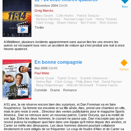
séparation, à la récrimination et à la rédemption et décrit toutes les raisons qui nous
poussent à nous battre aussi ardemment pour arriver à trouver un sens à l'amour... Et,
Décembre 2004
01h35
Bien
avec un peu de chance, à en faire une réalité.
Greg Marcks
Hilary Swank
Colin Hanks
Patrick Swayze
Barbara Hershey
Rachael Leigh Cook
Henry Thomas
Clark Gregg
Shawn Hatosy
Ben Foster
Rick Gomez
Thriller
A Middleton, plusieurs incidents apparemment sans aucun lien les uns envers les
autres se recoupent tous vers un accident de voiture qui s'est produit une nuit à onze
heures quatorze.
◆
En bonne compagnie
Mai 2005
01h49
Sympa
Paul Weitz
Dennis Quaid
Topher Grace
Scarlett Johansson
Selma Blair
Clark Gregg
Philip Baker Hall
David Paymer
Marg Helgenberger
Malcolm McDowell
Frankie Faison
Comédie
Drame
Romance
A 51 ans, la vie réserve encore bien des surprises, et Dan Foreman va en faire
l'expérience. Sa femme est enceinte et sa fille aînée, Alex, prend une chambre en ville,
mais le pire reste à venir... Directeur des ventes publicitaires pour le magazine Sports
America , Dan se retrouve avec un nouveau patron, Carter Duryea, qui a la moitié de
son âge. Entre les deux hommes, le courant ne passe pas. Dan n'accepte pas qu'un
novice puisse lui expliquer quoi faire dans une équipe qu'il mène depuis des années, et
Carter se méfie des dinosaures. Les deux hommes doivent pourtant collaborer
étroitement et sont obligés de se fréquenter. Le coup de foudre d'Alex et de Carter va