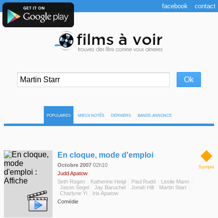
facebook
contact
POPULAIRES
MIEUX NOTÉS
DERNIERS
BANDE-ANNONCE
◆
En cloque, mode d'emploi
Octobre 2007
02h10
Sympa
Judd Apatow
Seth Rogen
Katherine Heigl
Paul Rudd
Leslie Mann
Jason Segel
Jay Baruchel
Jonah Hill
Martin Starr
Charlyne Yi
Iris Apatow
Comédie