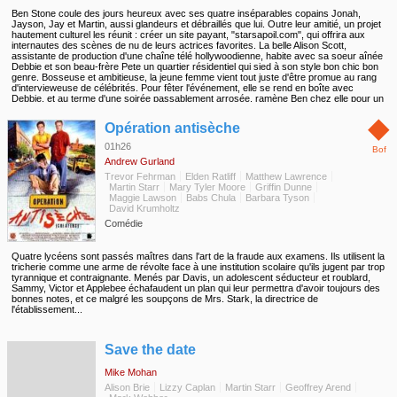
Ben Stone coule des jours heureux avec ses quatre inséparables copains Jonah,
Jayson, Jay et Martin, aussi glandeurs et débraillés que lui. Outre leur amitié, un projet
hautement culturel les réunit : créer un site payant, "starsapoil.com", qui offrira aux
internautes des scènes de nu de leurs actrices favorites. La belle Alison Scott,
assistante de production d'une chaîne télé hollywoodienne, habite avec sa soeur aînée
Debbie et son beau-frère Pete un quartier résidentiel qui sied à son style bon chic bon
genre. Bosseuse et ambitieuse, la jeune femme vient tout juste d'être promue au rang
d'intervieweuse de célébrités. Pour fêter l'événement, elle se rend en boîte avec
Debbie, et au terme d'une soirée passablement arrosée, ramène Ben chez elle pour un
"quickie" sous la couette. Le lendemain, dégrisée, elle l'éjecte gentiment mais
◆
fermement. Fin de l'histoire ? Pas tout à fait, car, huit semaines plus tard, des nausées
Opération antisèche
suspectes lui révèlent son état...
01h26
Bof
Andrew Gurland
Trevor Fehrman
Elden Ratliff
Matthew Lawrence
Martin Starr
Mary Tyler Moore
Griffin Dunne
Maggie Lawson
Babs Chula
Barbara Tyson
David Krumholtz
Comédie
Quatre lycéens sont passés maîtres dans l'art de la fraude aux examens. Ils utilisent la
tricherie comme une arme de révolte face à une institution scolaire qu'ils jugent par trop
tyrannique et contraignante. Menés par Davis, un adolescent séducteur et roublard,
Sammy, Victor et Applebee échafaudent un plan qui leur permettra d'avoir toujours des
bonnes notes, et ce malgré les soupçons de Mrs. Stark, la directrice de
l'établissement...
◆
Save the date
Mike Mohan
Alison Brie
Lizzy Caplan
Martin Starr
Geoffrey Arend