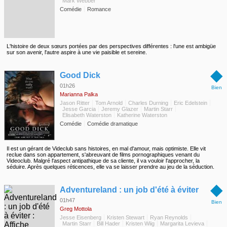
Mark Webber
Comédie
Romance
L'histoire de deux sœurs portées par des perspectives différentes : l'une est ambigüe
sur son avenir, l'autre aspire à une vie paisible et sereine.
◆
Good Dick
01h26
Bien
Marianna Palka
Jason Ritter
Tom Arnold
Charles Durning
Eric Edelstein
Jesse Garcia
Jeremy Glazer
Martin Starr
Elisabeth Waterston
Katherine Waterston
Comédie
Comédie dramatique
Il est un gérant de Videclub sans histoires, en mal d'amour, mais optimiste. Elle vit
reclue dans son appartement, s'abreuvant de films pornographiques venant du
Videoclub. Malgré l'aspect antipathique de sa cliente, il va vouloir l'approcher, la
séduire. Après quelques réticences, elle va se laisser prendre au jeu de la séduction.
◆
Adventureland : un job d'été à éviter
01h47
Bien
Greg Mottola
Jesse Eisenberg
Kristen Stewart
Ryan Reynolds
Martin Starr
Bill Hader
Kristen Wiig
Margarita Levieva