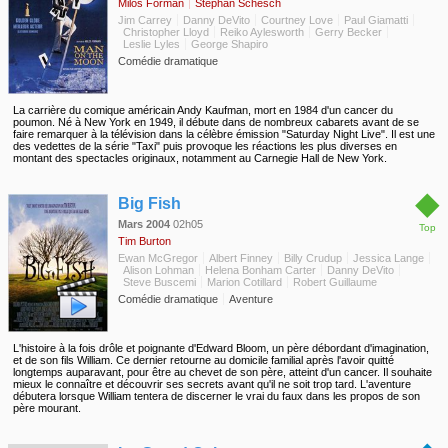
Milos Forman
Stephan Schesch
Jim Carrey
Danny DeVito
Courtney Love
Paul Giamatti
Christopher Lloyd
Reiko Aylesworth
Gerry Becker
Leslie Lyles
George Shapiro
Comédie dramatique
La carrière du comique américain Andy Kaufman, mort en 1984 d'un cancer du
poumon. Né à New York en 1949, il débute dans de nombreux cabarets avant de se
faire remarquer à la télévision dans la célèbre émission "Saturday Night Live". Il est une
des vedettes de la série "Taxi" puis provoque les réactions les plus diverses en
montant des spectacles originaux, notamment au Carnegie Hall de New York.
◆
Big Fish
Mars 2004
02h05
Top
Tim Burton
Ewan McGregor
Albert Finney
Billy Crudup
Jessica Lange
Alison Lohman
Helena Bonham Carter
Danny DeVito
Steve Buscemi
Marion Cotillard
Robert Guillaume
Comédie dramatique
Aventure
L'histoire à la fois drôle et poignante d'Edward Bloom, un père débordant d'imagination,
et de son fils William. Ce dernier retourne au domicile familial après l'avoir quitté
longtemps auparavant, pour être au chevet de son père, atteint d'un cancer. Il souhaite
mieux le connaître et découvrir ses secrets avant qu'il ne soit trop tard. L'aventure
débutera lorsque William tentera de discerner le vrai du faux dans les propos de son
père mourant.