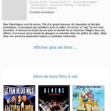
Gregory Hines
Sammy Davis Jr.
Suzzanne Douglass
Savion Glover
Terence E. McNally
Joe Morton
Dick Anthony Williams
Comédie dramatique
Max Washington sort de prison. Fils d'un grand danseur de claquettes et disciple
prometteur, il s'acoquina par ambitions avec le milieu. En prison, le "tap" fut son seul
reconfort. Il retrouve le studio de son pere et decide de se reinserer. Malgre tous ses
efforts, il ne trouve qu'un boulot de plongeur et retombe dans les griffes du milieu. Mais
Amy son ancienne partenaire l'aidera a combattre l'adversite.
Afficher plus de films ...
Idées de bons films à voir