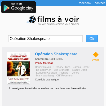
facebook
contact
◆
Opération Shakespeare
Septembre 1994
02h15
Sympa
Penny Marshall
Danny DeVito
Gregory Hines
James Remar
Ed Begley Jr.
Lillo Brancato
Stacey Dash
Kadeem Hardison
Richard T. Jones
Mark Wahlberg
Cliff Robertson
Comédie dramatique
Un enseignant instruit des nouvelles recrues dans une base militaire.