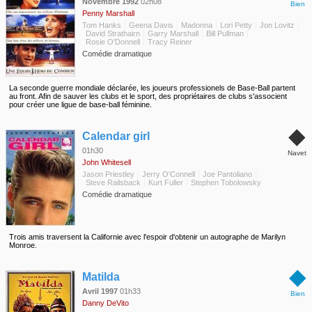
Novembre 1992
02h08
Bien
Penny Marshall
Tom Hanks
Geena Davis
Madonna
Lori Petty
Jon Lovitz
David Strathairn
Garry Marshall
Bill Pullman
Rosie O'Donnell
Tracy Reiner
Comédie dramatique
La seconde guerre mondiale déclarée, les joueurs professionels de Base-Ball partent
au front. Afin de sauver les clubs et le sport, des propriétaires de clubs s'associent
pour créer une ligue de base-ball féminine.
◆
Calendar girl
01h30
Navet
John Whitesell
Jason Priestley
Jerry O'Connell
Joe Pantoliano
Steve Railsback
Kurt Fuller
Stephen Tobolowsky
Comédie dramatique
Trois amis traversent la Californie avec l'espoir d'obtenir un autographe de Marilyn
Monroe.
◆
Matilda
Avril 1997
01h33
Bien
Danny DeVito