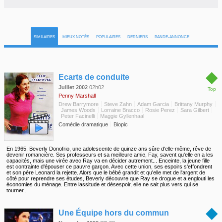
SIMILAIRES
MIEUX NOTÉS
POPULAIRES
DERNIERS
BANDE-ANNONCE
◆
Ecarts de conduite
Juillet 2002
02h02
Top
Penny Marshall
Drew Barrymore
Steve Zahn
Adam Garcia
Brittany Murphy
James Woods
Lorraine Bracco
Rosie Perez
Sara Gilbert
Peter Facinelli
Maggie Gyllenhaal
Comédie dramatique
Biopic
En 1965, Beverly Donofrio, une adolescente de quinze ans sûre d'elle-même, rêve de
devenir romancière. Ses professeurs et sa meilleure amie, Fay, savent qu'elle en a les
capacités, mais une virée avec Ray va en décider autrement... Enceinte, la jeune fille
est contrainte d'épouser ce pauvre garçon. Avec cette union, ses espoirs s'effondrent
et son père Leonard la rejette. Alors que le bébé grandit et qu'elle met de l'argent de
côté pour reprendre ses études, Beverly découvre que Ray se drogue et a englouti les
économies du ménage. Entre lassitude et désespoir, elle ne sait plus vers qui se
tourner...
◆
Une Équipe hors du commun