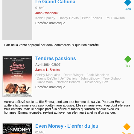
◆
Le Grand Cahuna
01h40
Bien
John Swanbeck
Kevin Spacey
Danny DeVito
Peter Facinelli
Paul Dawson
Comédie dramatique
L'art de la vente appliqué par deux commerciaux que rien n'arrête.
◆
Tendres passions
Avril 1984
02h07
Top
James L. Brooks
Shirley MacLaine
Debra Winger
Jack Nicholson
Danny DeVito
Jeff Daniels
John Lithgow
Troy Bishop
David Wohl
Norman Bennett
Huckleberry Fox
Comédie dramatique
Aurora a élevé seule sa fille Emma, excluant tout homme de sa vie. Pourtant Emma
quitte à la première occasion cette mère abusive. Elle se marie avec Flap dont elle aura
trois enfants. Mais le couple part à la dérive et tandis qu'Aurora renoue avec les
hommes, Emma, trompée, revient au foyer, où elle meurt atteinte d'un cancer.
◆
Even Money - L'enfer du jeu
01h48
Sympa