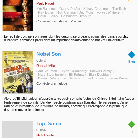
Mark Rydell
Kim Basinger
Danny DeVito
Kelsey Grammer
Tim Roth
Ray Liotta
Nick Cannon
Jay Mohr
Forest Whitaker
Carla Gugino
Cassandra Hepburn
Comédie dramatique
Policier
Le récit de trois personnages dont les destins se croisent autour des paris sportifs,
durant les semaines précédant un important championnat de basket universitaire.
◆
Nobel Son
01h42
Bien
Randall Miller
Alan Rickman
Bryan Greenberg
Shawn Hatosy
Mary Steenburgen
Bill Pullman
Eliza Dushku
Danny DeVito
Ted Danson
Ernie Hudson
Tracey Walter
Comédie dramatique
Alors qu'Eli Michaelson s'apprête à recevoir son prix Nobel de Chimie, il doit faire face à
l'enlèvement de son fils, Barkley. Seule condition à sa libération, le versement d'une
rançon d'un montant de 2 millions de dollars, somme qui correspond à la prime que
devrait recevoir le chimiste...
◆
Tap Dance
01h54
Top
Nick Castle