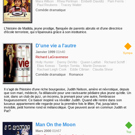
Mara Wilson
Rhea Perlman
Embeth Davidtz
Pam Ferris
Paul Reubens
Tracey Walter
Comédie dramatique
L'histoire de Matilda, jeune prodige, flanquée de parents abrutis et d'une directrice
d'école terroriste, qui s'épanouira grâce à son institutrice.
◆
D'une vie a l'autre
Janvier 1999
01h40
Sympa
Richard LaGravenese
Holly Hunter
Danny DeVito
Queen Latifah
Richard Schiff
Elias Koteas
Tamlyn Tomita
Martin Donavan
Rachael Leigh Cook
Eddie Cibrian
Claudia Shear
Comédie dramatique
Romance
Il s'agit de l'histoire d'une riche bourgeoise, Judith Nelson, amère et névrotique, depuis
que son mari, médecin, l'a délaissée pour une ravissante pédiatre plus jeune qu'elle. Un
soir, dans un club de jazz, un inconnu, la prenant pour une autre, l'embrasse
fougueusement. Ce baiser inopiné va réveiller Judith. Quand elle rentre dans son
luxueux appartement elle regarde pour la première fois le liftier, Pat, jusqu'alors
invisible, petit homme rond et mélancolique. Que peuvent avoir en commun Judith et
Pat?
◆
Man On the Moon
Mars 2000
01h57
Top