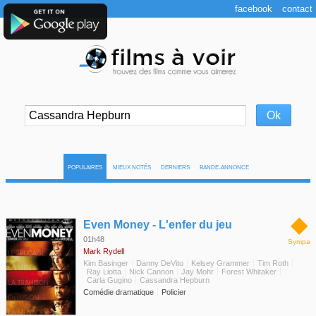
facebook
contact
POPULAIRES
MIEUX NOTÉS
DERNIERS
BANDE-ANNONCE
◆
Even Money - L'enfer du jeu
01h48
Sympa
Mark Rydell
Kim Basinger
Danny DeVito
Kelsey Grammer
Tim Roth
Ray Liotta
Nick Cannon
Jay Mohr
Forest Whitaker
Carla Gugino
Cassandra Hepburn
Comédie dramatique
Policier