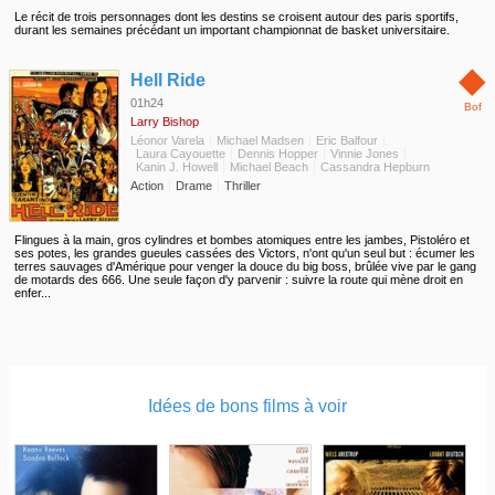
Le récit de trois personnages dont les destins se croisent autour des paris sportifs,
durant les semaines précédant un important championnat de basket universitaire.
◆
Hell Ride
01h24
Bof
Larry Bishop
Léonor Varela
Michael Madsen
Eric Balfour
Laura Cayouette
Dennis Hopper
Vinnie Jones
Kanin J. Howell
Michael Beach
Cassandra Hepburn
Action
Drame
Thriller
Flingues à la main, gros cylindres et bombes atomiques entre les jambes, Pistoléro et
ses potes, les grandes gueules cassées des Victors, n'ont qu'un seul but : écumer les
terres sauvages d'Amérique pour venger la douce du big boss, brûlée vive par le gang
de motards des 666. Une seule façon d'y parvenir : suivre la route qui mène droit en
enfer...
Idées de bons films à voir