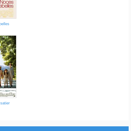
belles
isatier