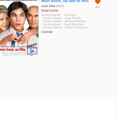
◆
Mon boss, sa fille et moi
Août 2004
01h25
Bof
David Zucker
Ashton Kutcher
Tara Reid
Terence Stamp
Andy Richter
Jeffrey Tambor
Michael Madsen
Jon Abrahams
David Koechner
Carmen Electra
Kenan Thompson
Comédie