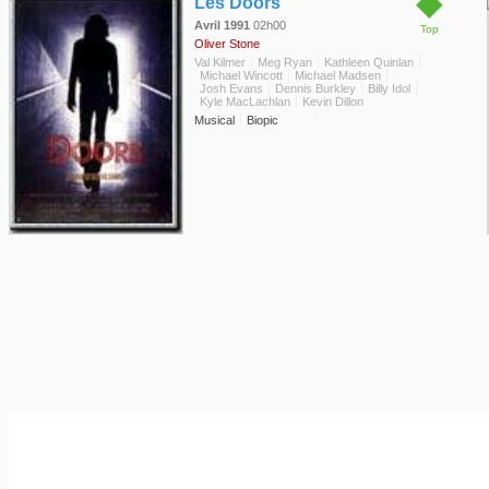
◆
Les Doors
Avril 1991
02h00
Top
Oliver Stone
Val Kilmer
Meg Ryan
Kathleen Quinlan
Michael Wincott
Michael Madsen
Josh Evans
Dennis Burkley
Billy Idol
Kyle MacLachlan
Kevin Dillon
Musical
Biopic