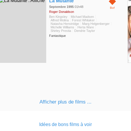
◆
La Mutante
Septembre 1995
01h48
Bof
Roger Donaldson
Ben Kingsley
Michael Madsen
Alfred Molina
Forest Whitaker
Natasha Henstridge
Marg Helgenberger
Michelle Williams
Herta Ware
Shirley Prestia
Dendrie Taylor
Fantastique
Afficher plus de films ...
Idées de bons films à voir