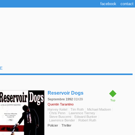
facebook
contact
E
◆
Reservoir Dogs
Septembre 1992
01h39
Top
Quentin Tarantino
Harvey Keitel
Tim Roth
Michael Madsen
Chris Penn
Lawrence Tierney
Steve Buscemi
Edward Bunker
Lawrence Bender
Robert Ruth
Policier
Thriller