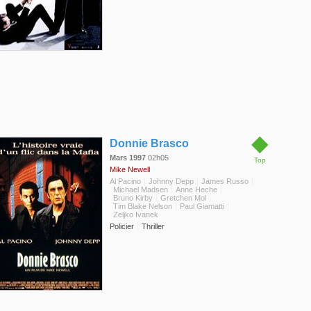
◆
Donnie Brasco
Mars 1997
02h05
Top
Mike Newell
Al Pacino
Johnny Depp
James Russo
Michael Madsen
Anne Heche
Bruno Kirby
Gretchen Mol
Tim Blake Nelson
Paul Giamatti
Zeljko Ivanek
Policier
Thriller