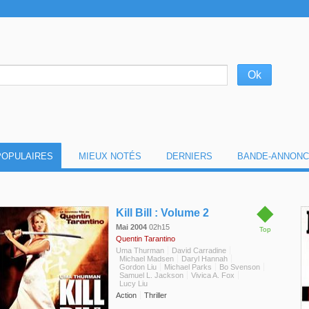
POPULAIRES
MIEUX NOTÉS
DERNIERS
BANDE-ANNONC
◆
Kill Bill : Volume 2
Mai 2004
02h15
Top
Quentin Tarantino
Uma Thurman
David Carradine
Michael Madsen
Daryl Hannah
Gordon Liu
Michael Parks
Bo Svenson
Samuel L. Jackson
Vivica A. Fox
Lucy Liu
Action
Thriller