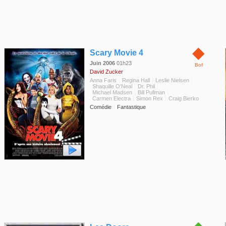
◆
Scary Movie 4
Juin 2006
01h23
Bof
David Zucker
Anna Faris
Regina Hall
Leslie Nielsen
Shaquille O'Neal
Dr. Phil
Michael Madsen
Bill Pullman
Carmen Electra
Simon Rex
Craig Bierko
Comédie
Fantastique