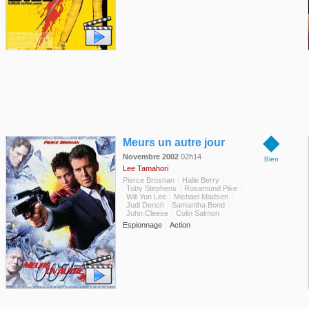
◆
Meurs un autre jour
Novembre 2002
02h14
Bien
Lee Tamahori
Pierce Brosnan
Halle Berry
Toby Stephens
Rosamund Pike
Will Yun Lee
Michael Madsen
Judi Dench
Samantha Bond
John Cleese
Colin Salmon
Espionnage
Action