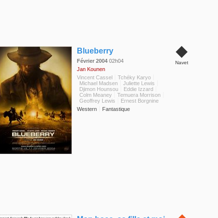
◆
Blueberry
Février 2004
02h04
Navet
Jan Kounen
Vincent Cassel
Tchéky Karyo
Michael Madsen
Juliette Lewis
Djimon Hounsou
Eddie Izzard
Colm Meaney
Temuera Morrison
Geoffrey Lewis
Ernest Borgnine
Western
Fantastique