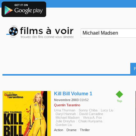
◆
Kill Bill Volume 1
Novembre 2003
01h52
Top
Quentin Tarantino
Uma Thurman
Sonny Chiba
Lucy Liu
Daryl Hannah
David Carradine
Michael Madsen
Vivica A. Fox
Julie Dreyfus
Chiaki Kuriyama
Gordon Liu
Action
Drame
Thriller