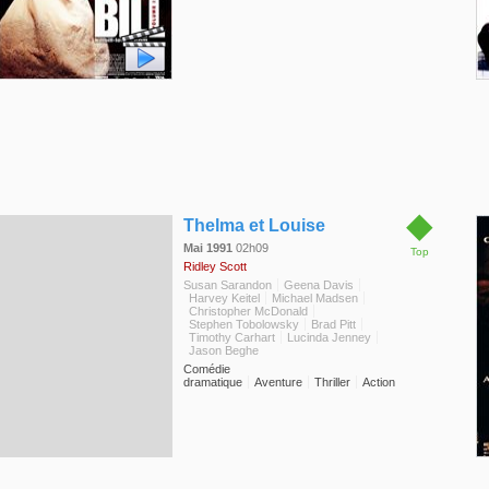
◆
Thelma et Louise
Mai 1991
02h09
Top
Ridley Scott
Susan Sarandon
Geena Davis
Harvey Keitel
Michael Madsen
Christopher McDonald
Stephen Tobolowsky
Brad Pitt
Timothy Carhart
Lucinda Jenney
Jason Beghe
Comédie
dramatique
Aventure
Thriller
Action