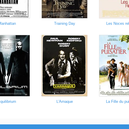
Manhattan
Training Day
Les Noces re
quilibrium
L'Arnaque
La Fille du pu