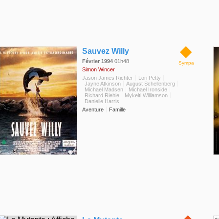
◆
Sauvez Willy
Février 1994
01h48
Sympa
Simon Wincer
Jason James Richter
Lori Petty
Jayne Atkinson
August Schellenberg
Michael Madsen
Michael Ironside
Richard Riehle
Mykelti Williamson
Danielle Harris
Aventure
Famille