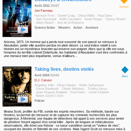
Août 2011
01h57
Sympa
Jon Favreau
Harrison Ford
Daniel Craig
Olivia Wilde
Paul Dano
Sam Rockwell
Keith Carradine
Noah Ringer
Clancy Brown
Adam Beach
Ana de la Reguera
Science fiction
Western
Action
Aventure
Arizona, 1873. Un homme qui a perdu tout souvenir de son passé se retrouve à
Absolution, petite ville austère perdue en plein désert. Le seul indice relatif à son
histoire est un mystérieux bracelet qui enserre son poignet. Alors que la ville est sous
l’emprise du terrible colonel Dolarhyde, les habitants d’Absolution vont être confrontés à
une menace bien plus inquiétante, venue d’ailleurs...
◆
Taking lives, destins violés
Avril 2004
01h43
Bien
D.J. Caruso
Angelina Jolie
Ethan Hawke
Kiefer Sutherland
Gena Rowlands
Olivier Martinez
Tchéky Karyo
Jean-Hugues Anglade
Paul Dano
Justin Chatwin
Marie-Josée Croze
Policier
Illeana Scott, profiler du FBI, sonde les esprits meurtriers. Sa méthode, basée sur
l'instinct, lui permet de retrouver et de capturer les criminels recherchés les plus
dangereux. A Montréal, une équipe de détectives fait appel à ses services pour tenter
de pénètrer l'esprit aiguisé d'un serial killer . Après de longues et méticuleuses
observations, elle émet une théorie : ce tueur-caméléon serait un "violeur de vies",
usurpant les destins et l'identité de ses victimes. Mais l'agent Scott se retrouve mise à