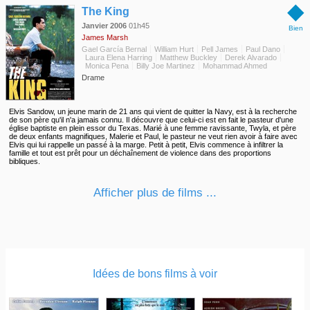
◆
The King
Janvier 2006
01h45
Bien
James Marsh
Gael García Bernal
William Hurt
Pell James
Paul Dano
Laura Elena Harring
Matthew Buckley
Derek Alvarado
Monica Pena
Billy Joe Martinez
Mohammad Ahmed
Drame
Elvis Sandow, un jeune marin de 21 ans qui vient de quitter la Navy, est à la recherche
de son père qu'il n'a jamais connu. Il découvre que celui-ci est en fait le pasteur d'une
église baptiste en plein essor du Texas. Marié à une femme ravissante, Twyla, et père
de deux enfants magnifiques, Malerie et Paul, le pasteur ne veut rien avoir à faire avec
Elvis qui lui rappelle un passé à la marge. Petit à petit, Elvis commence à infiltrer la
famille et tout est prêt pour un déchaînement de violence dans des proportions
bibliques.
Afficher plus de films ...
Idées de bons films à voir