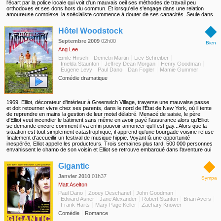
l'écart par la police locale qui voit d'un mauvais oeil ses méthodes de travail peu
orthodoxes et ses dons hors du commun. Et lorsqu'elle s'engage dans une relation
amoureuse complexe, la spécialiste commence à douter de ses capacités. Seule dans
une ville hostile où elle ne peut faire confiance à personne, Illeana Scott se voit
◆
embarquée dans un voyage terrifiant.
Hôtel Woodstock
Septembre 2009
02h00
Bien
Ang Lee
Emile Hirsch
Demetri Martin
Liev Schreiber
Imelda Staunton
Jeffrey Dean Morgan
Henry Goodman
Eugene Levy
Paul Dano
Dan Fogler
Mamie Gummer
Comédie dramatique
1969. Elliot, décorateur d'intérieur à Greenwich Village, traverse une mauvaise passe
et doit retourner vivre chez ses parents, dans le nord de l'État de New York, où il tente
de reprendre en mains la gestion de leur motel délabré. Menacé de saisie, le père
d'Elliot veut incendier le bâtiment sans même en avoir payé l'assurance alors qu'Elliot
se demande encore comment il va enfin pouvoir annoncer qu'il est gay...Alors que la
situation est tout simplement catastrophique, il apprend qu'une bourgade voisine refuse
finalement d'accueillir un festival de musique hippie. Voyant là une opportunité
inespérée, Elliot appelle les producteurs. Trois semaines plus tard, 500 000 personnes
envahissent le champ de son voisin et Elliot se retrouve embarqué dans l'aventure qui
va changer pour toujours sa vie et celle de toute une génération.
◆
Gigantic
Janvier 2010
01h37
Sympa
Matt Aselton
Paul Dano
Zooey Deschanel
John Goodman
Edward Asner
Jane Alexander
Robert Stanton
Brian Avers
Frank Harts
Mary Page Keller
Zachary Knower
Comédie
Romance