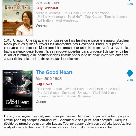
Juin 2011
01h44
Bien
Kelly Reichardt
Michelle Williams
Paul Dano
Bruce Greenwood
Shirley Henderson
Neal Huff
Zoe Kazan
Tommy Nelson
Will Patton
Rod Rondeaux
Western
1845, Oregon. Une caravane composée de trois familles engage le trappeur Stephen
Meek pour les guider à travers les montagnes des Cascades. Parce qu'il prétend
connaître un raccourci, Meek conduit le groupe sur une piste non tracée à travers les
hauts plateaux désertiques. Ils se retrouvent perdus dans un désert de pierre. La faim,
la soif et le manque de confiance dans l'instinct de survie de chacun d'entre eux sont
autant d'obstacles qui se dressent sur leur chemin.
◆
The Good Heart
Mars 2010
01h35
Bien
Dagur Kari
Paul Dano
Brian Cox
Bill Buell
Boði
Isild Le Besco
Damian Young
Stephanie Szostak
Clark Middleton
Edmund Lyndeck
Susan Blommaert
Drame
Lucas, un garçon marginal, rencontre par hasard Jacques, un patron de bar grognon
affaibli par cinq attaques cardiaques. Sachant que ses jours sont comptés, Jacques
décide de prendre sous son aile Lucas. Tout se passe selon ses souhaits jusqu'au jour
où April, une jolie hôtesse de l'air un peu éméchée, fait irruption dans le bar....