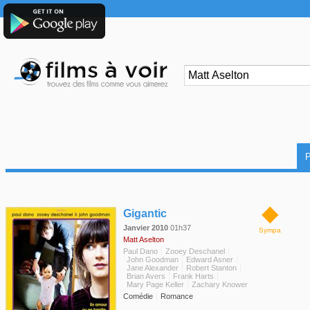
◆
Gigantic
Janvier 2010
01h37
Sympa
Matt Aselton
Paul Dano
Zooey Deschanel
John Goodman
Edward Asner
Jane Alexander
Robert Stanton
Brian Avers
Frank Harts
Mary Page Keller
Zachary Knower
Comédie
Romance