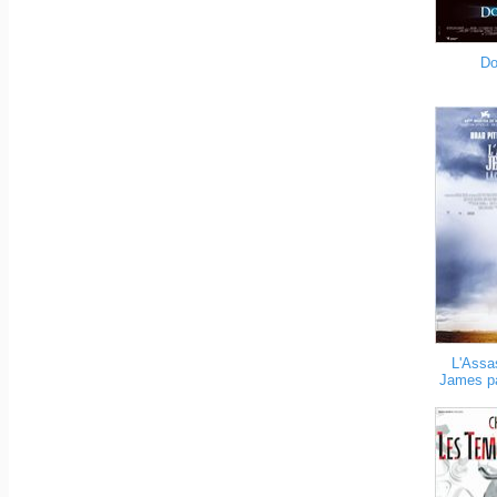
Do
L'Assa
James pa