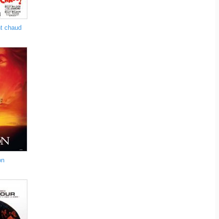
nt chaud
on