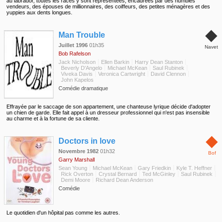
au labrador, toutes les races y sont représentées, encadrées par des humbles
vendeurs, des épouses de millionnaires, des coiffeurs, des petites ménagères et des
yuppies aux dents longues.
◆
Man Trouble
Juillet 1996
01h35
Navet
Bob Rafelson
Jack Nicholson
Ellen Barkin
Harry Dean Stanton
Beverly D'Angelo
Michael McKean
Saul Rubinek
Viveka Davis
Veronica Cartwright
David Clennon
John Kapelos
Comédie dramatique
Effrayée par le saccage de son appartement, une chanteuse lyrique décide d'adopter
un chien de garde. Elle fait appel à un dresseur professionnel qui n'est pas insensible
au charme et à la fortune de sa cliente.
◆
Doctors in love
Novembre 1982
01h32
Bof
Garry Marshall
Sean Young
Michael McKean
Gary Friedkin
Kyle T. Heffner
Rick Overton
Crystal Bernard
Ted McGinley
Saul Rubinek
Demi Moore
Richard Dean Anderson
Comédie
Le quotidien d'un hôpital pas comme les autres.