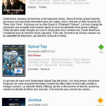
Isaiah Washington
Denis Leary
James Woods
Mary McCormack
Michael McKean
Michael Jeter
Policier
Thriller
Cabochard, amateur de femmes et de boissons fortes, Steve Everett, grand reporter
qui avoue son penchant immodéré pour les sujets chocs, finit par se faire licencier du
"New York Time". Il échoue sur la côte Ouest à "l'Oakland Tribune". Là il est chargé de
reprendre une enquête interrompue après la mort accidentelle d'une jeune collègue.
Cette dernière etait chargée de couvrir l'execution d'un criminel noir, Frank Beechum,
condamné pour le meurtre d'une caissière. Très vite, Everett à de sérieux doutes sur
la culpabilité de Beechum, qui doit être éxécuté à minuit.
◆
Spinal Tap
Novembre 2000
01h22
Top
Rob Reiner
Christopher Guest
Michael McKean
Harry Shearer
Kimberly Stringer
Chazz Dominguez
Tony Hendra
R.J. Parnell
David Kaff
Bruno Kirby
Comédie
Musical
Le groupe de hard-rock britannique Spinal Tap fait fureur. Les trois jeunes musiciens
fougueux de cette bruyante formation rendent les filles folles et font salle comble à
chaque concert. Le reporter Marty DiBergi, qui les a découverts et lancés, prend sa
caméra et décide de filmer leur tournée. Une tournée pas comme les autres...
◆
Joshua
Avril 2008
01h45
Sympa