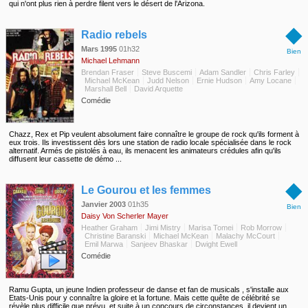
qui n'ont plus rien à perdre filent vers le désert de l'Arizona.
◆
Radio rebels
Mars 1995
01h32
Bien
Michael Lehmann
Brendan Fraser
Steve Buscemi
Adam Sandler
Chris Farley
Michael McKean
Judd Nelson
Ernie Hudson
Amy Locane
Marshall Bell
David Arquette
Comédie
Chazz, Rex et Pip veulent absolument faire connaître le groupe de rock qu'ils forment à
eux trois. Ils investissent dès lors une station de radio locale spécialisée dans le rock
alternatif. Armés de pistolés à eau, ils menacent les animateurs crédules afin qu'ils
diffusent leur cassette de démo ...
◆
Le Gourou et les femmes
Janvier 2003
01h35
Bien
Daisy Von Scherler Mayer
Heather Graham
Jimi Mistry
Marisa Tomei
Rob Morrow
Christine Baranski
Michael McKean
Malachy McCourt
Emil Marwa
Sanjeev Bhaskar
Dwight Ewell
Comédie
Ramu Gupta, un jeune Indien professeur de danse et fan de musicals , s'installe aux
Etats-Unis pour y connaître la gloire et la fortune. Mais cette quête de célébrité se
révèle plus difficile que prévu, et suite à un concours de circonstances, il devient un