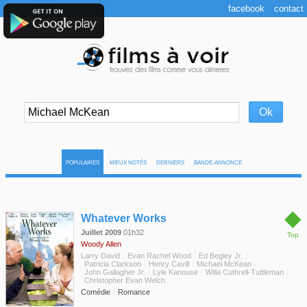
facebook
contact
POPULAIRES
MIEUX NOTÉS
DERNIERS
BANDE-ANNONCE
◆
Whatever Works
Juillet 2009
01h32
Top
Woody Allen
Larry David
Evan Rachel Wood
Ed Begley Jr.
Patricia Clarkson
Henry Cavill
Michael McKean
John Gallagher Jr.
Lyle Kanouse
Willa Cuthrell-Tuttleman
Christopher Evan Welch
Comédie
Romance