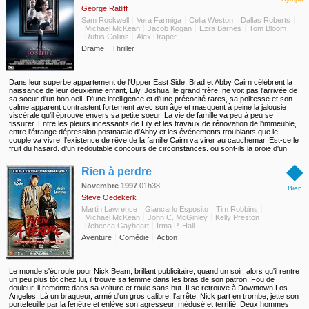
George Ratliff
Sam Rockwell
Vera Farmiga
Celia Weston
Dallas Roberts
Michael McKean
Jacob Kogan
Ezra Barnes
Tom Bloom
Rufus Collins
Alex Draper
Drame
Thriller
Dans leur superbe appartement de l'Upper East Side, Brad et Abby Cairn célèbrent la
naissance de leur deuxième enfant, Lily. Joshua, le grand frère, ne voit pas l'arrivée de
sa soeur d'un bon oeil. D'une intelligence et d'une précocité rares, sa politesse et son
calme apparent contrastent fortement avec son âge et masquent à peine la jalousie
viscérale qu'il éprouve envers sa petite soeur. La vie de famille va peu à peu se
fissurer. Entre les pleurs incessants de Lily et les travaux de rénovation de l'immeuble,
entre l'étrange dépression postnatale d'Abby et les événements troublants que le
couple va vivre, l'existence de rêve de la famille Cairn va virer au cauchemar. Est-ce le
fruit du hasard, d'un redoutable concours de circonstances, ou sont-ils la proie d'un
esprit maléfique et machiavélique, celui de Joshua ?
◆
Rien à perdre
Novembre 1997
01h38
Bien
Steve Oedekerk
Martin Lawrence
Giancarlo Esposito
Tim Robbins
Michael McKean
John C. McGinley
Kelly Preston
Rebecca Gayheart
Irma P. Hall
Aventure
Comédie
Action
Le monde s'écroule pour Nick Beam, brillant publicitaire, quand un soir, alors qu'il rentre
un peu plus tôt chez lui, il trouve sa femme dans les bras de son patron. Fou de
douleur, il remonte dans sa voiture et roule sans but. Il se retrouve à Downtown Los
Angeles. Là un braqueur, armé d'un gros calibre, l'arrête. Nick part en trombe, jette son
portefeuille par la fenêtre et enlève son agresseur, médusé et terrifié. Deux hommes