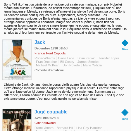
Boris Yellnikoff est un génie de la physique qui a raté son mariage, son prix Nobel et
même son suicide. Désormais, ce brillant misanthrope vit seul, jusqu'au soir où une
jeune fugueuse, Melody, se retrouve affamée et transie de froid devant sa porte. Boris
lui accorde l'asile pour quelques nuits. Rapidement, Melody s'installe. Les
commentaires cyniques de Boris n'entament pas sa joie de vivre et peu à peu, cet
étrange couple apprend à cohabiter. Malgré son esprit supérieur, Boris finit par
apprécier la compagnie de cette simple jeune femme et contre toute attente, ils vont
même jusqu'à se marier, trouvant chacun leur équilibre dans la différence de l'autre. Un
an plus tard, leur bonheur est troublé par l'arrivée soudaine de la mère de Melody,
Marietta. Celle-ci a fui son mari, qui l'a trompée avec sa meilleure amie. Découvrant
◆
que sa fille est non seulement mariée, mais que son époux est un vieil excentrique bien
Jack
plus âgé qu'elle, Marietta s'évanouit. Pour détendre l'atmosphère, Boris emmène
Melody et sa mère au restaurant avec un ami, Leo Brockman...
Décembre 1996
01h53
Bien
Francis Ford Coppola
Robin Williams
Diane Lane
Brian Kerwin
Jennifer Lopez
Fran Drescher
Bill Cosby
Jurnee Smollett
Michael McKean
Don Novello
Mario Yedidia
Comédie dramatique
L'histoire de Jack, dix ans, dont le corps vieillit quatre fois plus vite que la normale.
Cette étrange maladie lui donne l'apparence physique d'un adulte. Ecartelé entre l'age
qu'il a et l'age qu'on lui donne, Jack tente de vivre normalement. Surmontant sa
différence, il saura séduire les enfants de son age et se faire des amis. Il sait que son
existence sera courte, c'est pour cela qu'elle ne sera jamais triste.
◆
Jugé coupable
Avril 1999
02h06
Bien
Clint Eastwood
Diane Venora
Bernard Hill
Lisa Gay Hamilton