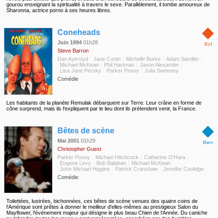
gourou enseignant la spiritualité à travers le sexe. Parallèlement, il tombe amoureux de
Sharonna, actrice porno à ses heures libres.
◆
Coneheads
Juin 1994
01h28
Bof
Steve Barron
Dan Aykroyd
Jane Curtin
Michelle Burke
Adam Sandler
Michael McKean
Phil Hartman
Jason Alexander
Lisa Jane Persky
Parker Posey
Julia Sweeney
Comédie
Les habitants de la planète Remulak débarquent sur Terre. Leur crâne en forme de
cône surprend, mais ils l'expliquent par le lieu dont ils prétendent venir, la France.
◆
Bêtes de scène
Mai 2001
01h29
Bien
Christopher Guest
Parker Posey
Michael Hitchcock
Catherine O'Hara
Eugene Levy
Bob Balaban
Michael McKean
John Michael Higgins
Patrick Cranshaw
Jennifer Coolidge
Comédie
Toilettées, lustrées, bichonnées, ces bêtes de scène venues des quatre coins de
l'Amérique sont prêtes à donner le meilleur d'elles-mêmes au prestigieux Salon du
Mayflower, l'événement majeur qui désigne le plus beau Chien de l'Année. Du caniche