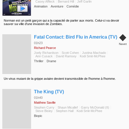
Casey Affleck
Bernard Hill
Jeff Garlin
Animation
Aventure
Comédie
Norman est un petit garçon qui a la capacité de parler aux morts. Celui-ci va devoir
sauver sa ville d'une invasion de Zombies.
◆
Fatal Contact: Bird Flu in America (TV)
01h23
Navet
Richard Pearce
Joely Richardson
Scott Cohen
Justina Machado
Ann Cusack
David Ramsey
Kodi Smit-McPhee
Thriller
Drame
Un virus mutant de la grippe aviaire devient transmissible de l'homme à l'homme.
◆
The King (TV)
01h40
Matthew Saville
Stephen Curry
Shaun Micallef
Garry McDonald (II)
Steve Bisley
Stephen Hall
Kodi Smit-McPhee
Biopic