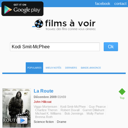
facebook
contact
POPULAIRES
MIEUX NOTÉS
DERNIERS
BANDE-ANNONCE
◆
La Route
Décembre 2009
01h59
Top
John Hillcoat
Viggo Mortensen
Kodi Smit-McPhee
Guy Pearce
Charlize Theron
Robert Duvall
Garret Dillahunt
Michael K. Williams
Bob Jennings
Molly Parker
Brenna Roth
Science fiction
Drame