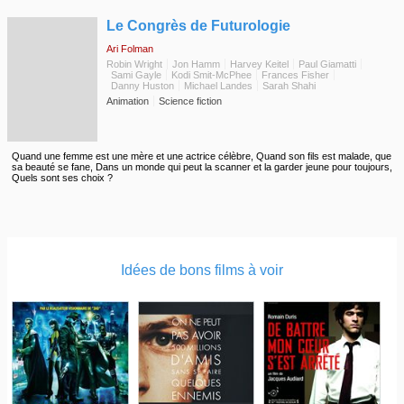
◆
Le Congrès de Futurologie
Ari Folman
Robin Wright
Jon Hamm
Harvey Keitel
Paul Giamatti
Sami Gayle
Kodi Smit-McPhee
Frances Fisher
Danny Huston
Michael Landes
Sarah Shahi
Animation
Science fiction
Quand une femme est une mère et une actrice célèbre, Quand son fils est malade, que
sa beauté se fane, Dans un monde qui peut la scanner et la garder jeune pour toujours,
Quels sont ses choix ?
Idées de bons films à voir