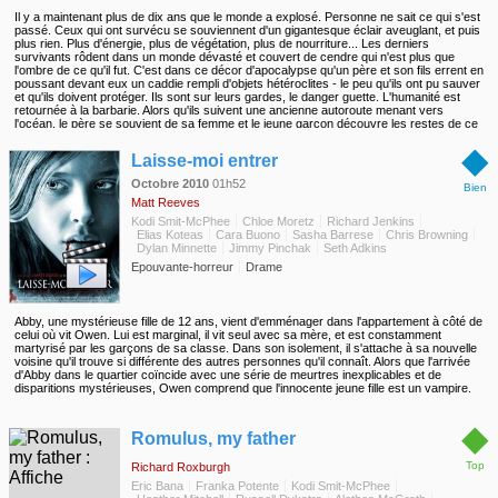
Il y a maintenant plus de dix ans que le monde a explosé. Personne ne sait ce qui s'est
passé. Ceux qui ont survécu se souviennent d'un gigantesque éclair aveuglant, et puis
plus rien. Plus d'énergie, plus de végétation, plus de nourriture... Les derniers
survivants rôdent dans un monde dévasté et couvert de cendre qui n'est plus que
l'ombre de ce qu'il fut. C'est dans ce décor d'apocalypse qu'un père et son fils errent en
poussant devant eux un caddie rempli d'objets hétéroclites - le peu qu'ils ont pu sauver
et qu'ils doivent protéger. Ils sont sur leurs gardes, le danger guette. L'humanité est
retournée à la barbarie. Alors qu'ils suivent une ancienne autoroute menant vers
l'océan, le père se souvient de sa femme et le jeune garçon découvre les restes de ce
qui fut la civilisation. Durant leur périple, ils vont faire des rencontres dangereuses et
◆
fascinantes. Même si le père n'a ni but ni espoir, il s'efforce de rester debout pour celui
Laisse-moi entrer
qui est désormais son seul univers.
Octobre 2010
01h52
Bien
Matt Reeves
Kodi Smit-McPhee
Chloe Moretz
Richard Jenkins
Elias Koteas
Cara Buono
Sasha Barrese
Chris Browning
Dylan Minnette
Jimmy Pinchak
Seth Adkins
Epouvante-horreur
Drame
Abby, une mystérieuse fille de 12 ans, vient d'emménager dans l'appartement à côté de
celui où vit Owen. Lui est marginal, il vit seul avec sa mère, et est constamment
martyrisé par les garçons de sa classe. Dans son isolement, il s'attache à sa nouvelle
voisine qu'il trouve si différente des autres personnes qu'il connaît. Alors que l'arrivée
d'Abby dans le quartier coïncide avec une série de meurtres inexplicables et de
disparitions mystérieuses, Owen comprend que l'innocente jeune fille est un vampire.
◆
Romulus, my father
Top
Richard Roxburgh
Eric Bana
Franka Potente
Kodi Smit-McPhee