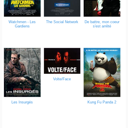
Watchmen - Les
The Social Network
De battre, mon coeur
Gardiens
s'est arrêté
Volte/Face
Les Insurgés
Kung Fu Panda 2