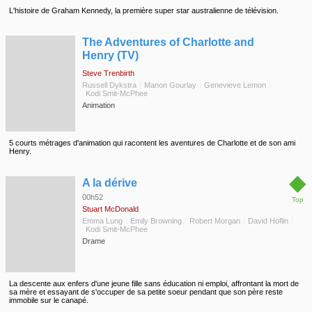
L'histoire de Graham Kennedy, la première super star australienne de télévision.
◆
The Adventures of Charlotte and
Henry (TV)
Steve Trenbirth
Russell Dykstra
Manon Gourlay
Genevieve Lemon
Kodi Smit-McPhee
Animation
5 courts métrages d'animation qui racontent les aventures de Charlotte et de son ami
Henry.
◆
A la dérive
00h52
Top
Stuart McDonald
Emma Lung
Emily Browning
Robert Morgan
David Hoflin
Kodi Smit-McPhee
Drame
La descente aux enfers d'une jeune fille sans éducation ni emploi, affrontant la mort de
sa mère et essayant de s'occuper de sa petite soeur pendant que son père reste
immobile sur le canapé.