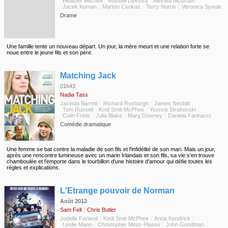
Heather Mitchell
Russell Dykstra
Alethea McGrath
Jacek Koman
Marton Csokas
Terry Norris
Veronica Sywak
Drame
Une famille tente un nouveau départ. Un jour, la mère meurt et une relation forte se
noue entre le jeune fils et son père.
◆
Matching Jack
01h43
Nadia Tass
Jacinda Barrett
Richard Roxburgh
James Nesbitt
Tom Russell
Kodi Smit-McPhee
Yvonne Strahovski
Colin Friels
Julia Blake
Marg Downey
Daniela Farinacci
Comédie dramatique
Une femme se bat contre la maladie de son fils et l'infidélité de son mari. Mais un jour,
après une rencontre lumineuse avec un marin Irlandais et son fils, sa vie s'en trouve
chamboulée et l'emporte dans le tourbillon d'une histoire d'amour qui défie toutes les
règles et explications.
◆
L'Etrange pouvoir de Norman
Août 2012
Sam Fell
Chris Butler
Jodelle Ferland
Kodi Smit-McPhee
Anna Kendrick
Leslie Mann
Christopher Mintz-Plasse
John Goodman