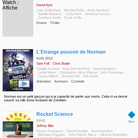
David Ayer
Jake Gyllenhaal
Michael Peña
Anna Kendrick
Natalie Martinez
Cody Horn
America Ferrera
Candace Smith
Frank Grillo
Drame
Thriller
◆
L'Etrange pouvoir de Norman
Août 2012
Sam Fell
Chris Butler
Jodelle Ferland
Kodi Smit-McPhee
Anna Kendrick
Leslie Mann
Christopher Mintz-Plasse
John Goodman
Casey Affleck
Bernard Hill
Jeff Garlin
Animation
Aventure
Comédie
Norman est un petit garçon qui a la capacité de parler aux morts. Celui-ci va devoir
sauver sa ville d'une invasion de Zombies.
◆
Rocket Science
01h41
Bien
Jeffrey Blitz
Reece Thompson
Dionne Audain
Anna Kendrick
Nicholas D'agosto
John Patrick Barry
Utkarsh Ambudkar