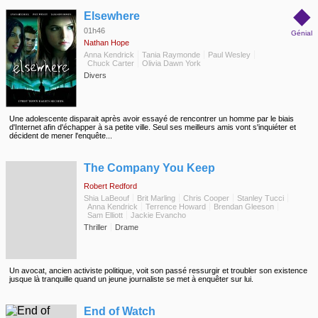
Alex ne se sent pas prêt et tente de contenir sa panique avec l’aide d’un groupe de
◆
jeunes pères solidaires parlent avec franchise de la paternité. Rosie et Marco, deux
Elsewhere
chefs cuisiniers rivaux de « food trucks », ont une aventure et se retrouvent face à un
dilemme : que faire quand votre premier enfant s’annonce avant votre premier rendez-
01h46
Génial
vous ?
Nathan Hope
Anna Kendrick
Tania Raymonde
Paul Wesley
Chuck Carter
Olivia Dawn York
Divers
Une adolescente disparait après avoir essayé de rencontrer un homme par le biais
d'Internet afin d'échapper à sa petite ville. Seul ses meilleurs amis vont s'inquiéter et
décident de mener l'enquête...
◆
The Company You Keep
Robert Redford
Shia LaBeouf
Brit Marling
Chris Cooper
Stanley Tucci
Anna Kendrick
Terrence Howard
Brendan Gleeson
Sam Elliott
Jackie Evancho
Thriller
Drame
Un avocat, ancien activiste politique, voit son passé ressurgir et troubler son existence
jusque là tranquille quand un jeune journaliste se met à enquêter sur lui.
◆
End of Watch