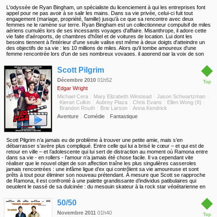
L'odyssée de Ryan Bingham, un spécialiste du licenciement à qui les entreprises font
appel pour ne pas avoir à se salir les mains. Dans sa vie privée, celui-ci fuit tout
engagement (mariage, propriété, famille) jusqu'à ce que sa rencontre avec deux
femmes ne le ramène sur terre. Ryan Bingham est un collectionneur compulsif de miles
aériens cumulés lors de ses incessants voyages d'affaire. Misanthrope, il adore cette
vie faite d'aéroports, de chambres d'hôtel et de voitures de location. Lui dont les
besoins tiennent à l'intérieur d'une seule valise est même à deux doigts d'atteindre un
des objectifs de sa vie : les 10 millions de miles. Alors qu'il tombe amoureux d'une
femme rencontrée lors d'un de ses nombreux voyages, il apprend par la voix de son
patron que ses méthodes de travail vont devoir évoluer. Inspiré par une nouvelle jeune
◆
collaboratrice très ambitieuse, celui-ci décide que les licenciements vont pouvoir se
Scott Pilgrim
faire de manière encore plus rentable, via... vidéo conférence. Ce qui risque
évidemment de limiter ces voyages que Bingham affectionne tant...
Décembre 2010
01h52
Top
Edgar Wright
Michael Cera
Mary Elizabeth Winstead
Jason Schwartzman
Kieran Culkin
Aubrey Plaza
Chris Evans
Ellen Wong (II)
Brandon Routh
Brie Larson
Anna Kendrick
Aventure
Comédie
Fantastique
Scott Pilgrim n’a jamais eu de problème à trouver une petite amie, mais s’en
débarrasser s’avère plus compliqué. Entre celle qui lui a brisé le cœur – et qui est de
retour en ville – et l’adolescente qui lui sert de distraction au moment où Ramona entre
dans sa vie - en rollers - l’amour n’a jamais été chose facile. Il va cependant vite
réaliser que le nouvel objet de son affection traîne les plus singulières casseroles
jamais rencontrées : une infâme ligue d’ex qui contrôlent sa vie amoureuse et sont
prêts à tout pour éliminer son nouveau prétendant. À mesure que Scott se rapproche
de Ramona, il est confronté à une palette grandissante d’individus patibulaires qui
peuplent le passé de sa dulcinée : du mesquin skateur à la rock star végétarienne en
passant par une affreuse paire de jumeaux. Et s’il espère séduire l’amour de sa vie, il
◆
doit triompher de chacun d’eux avant que la partie soit bel et bien « over ».
50/50
Novembre 2011
01h40
Top