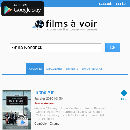
facebook
contact
POPULAIRES
MIEUX NOTÉS
DERNIERS
BANDE-ANNONCE
◆
In the Air
Janvier 2010
01h50
Bien
Jason Reitman
George Clooney
Anna Kendrick
Jason Bateman
Chris Lowell
Vera Farmiga
Danny McBride
Melanie Lynskey
Zach Galifianakis
Sam Elliott
J.K. Simmons
Comédie
Drame