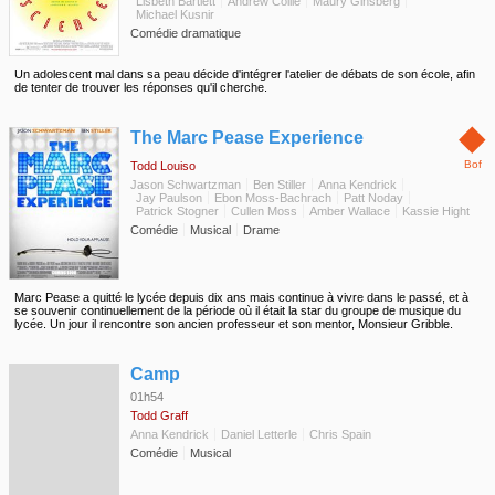
Lisbeth Bartlett
Andrew Collie
Maury Ginsberg
Michael Kusnir
Comédie dramatique
Un adolescent mal dans sa peau décide d'intégrer l'atelier de débats de son école, afin
de tenter de trouver les réponses qu'il cherche.
◆
The Marc Pease Experience
Bof
Todd Louiso
Jason Schwartzman
Ben Stiller
Anna Kendrick
Jay Paulson
Ebon Moss-Bachrach
Patt Noday
Patrick Stogner
Cullen Moss
Amber Wallace
Kassie Hight
Comédie
Musical
Drame
Marc Pease a quitté le lycée depuis dix ans mais continue à vivre dans le passé, et à
se souvenir continuellement de la période où il était la star du groupe de musique du
lycée. Un jour il rencontre son ancien professeur et son mentor, Monsieur Gribble.
◆
Camp
01h54
Todd Graff
Anna Kendrick
Daniel Letterle
Chris Spain
Comédie
Musical