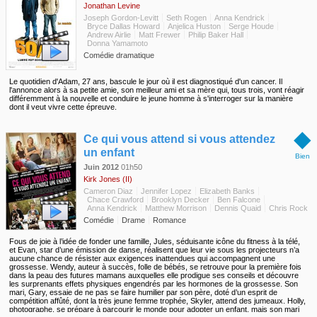
Jonathan Levine
Joseph Gordon-Levitt
Seth Rogen
Anna Kendrick
Bryce Dallas Howard
Anjelica Huston
Serge Houde
Andrew Airlie
Matt Frewer
Philip Baker Hall
Donna Yamamoto
Comédie dramatique
Le quotidien d'Adam, 27 ans, bascule le jour où il est diagnostiqué d'un cancer. Il
l'annonce alors à sa petite amie, son meilleur ami et sa mère qui, tous trois, vont réagir
différemment à la nouvelle et conduire le jeune homme à s'interroger sur la manière
dont il veut vivre cette épreuve.
◆
Ce qui vous attend si vous attendez
un enfant
Bien
Juin 2012
01h50
Kirk Jones (II)
Cameron Diaz
Jennifer Lopez
Elizabeth Banks
Chace Crawford
Brooklyn Decker
Ben Falcone
Anna Kendrick
Matthew Morrison
Dennis Quaid
Chris Rock
Comédie
Drame
Romance
Fous de joie à l’idée de fonder une famille, Jules, séduisante icône du fitness à la télé,
et Evan, star d’une émission de danse, réalisent que leur vie sous les projecteurs n’a
aucune chance de résister aux exigences inattendues qui accompagnent une
grossesse. Wendy, auteur à succès, folle de bébés, se retrouve pour la première fois
dans la peau des futures mamans auxquelles elle prodigue ses conseils et découvre
les surprenants effets physiques engendrés par les hormones de la grossesse. Son
mari, Gary, essaie de ne pas se faire humilier par son père, doté d’un esprit de
compétition affûté, dont la très jeune femme trophée, Skyler, attend des jumeaux. Holly,
photographe, se prépare à parcourir le monde pour adopter un enfant, mais son mari