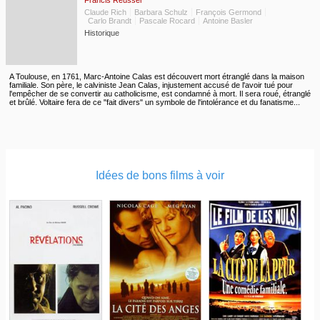
Francis Reusser
Claude Rich
Barbara Schulz
François Germond
Carlo Brandt
Pascale Rocard
Antoine Basler
Historique
A Toulouse, en 1761, Marc-Antoine Calas est découvert mort étranglé dans la maison
familiale. Son père, le calviniste Jean Calas, injustement accusé de l'avoir tué pour
l'empêcher de se convertir au catholicisme, est condamné à mort. Il sera roué, étranglé
et brûlé. Voltaire fera de ce "fait divers" un symbole de l'intolérance et du fanatisme...
Idées de bons films à voir