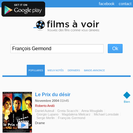
facebook
contact
POPULAIRES
MIEUX NOTÉS
DERNIERS
BANDE-ANNONCE
◆
Le Prix du désir
Novembre 2004
01h45
Bien
Roberto Andò
Daniel Auteuil
Greta Scacchi
Anna Mouglalis
Giorgio Lupano
Magdalena Mielcarz
Michael Lonsdale
Serge Merlin
François Germond
Drame