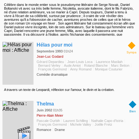
Célèbre dans le monde entier sous le pseudonyme littéraire de Serge Novak, Daniel
Boltanski vit avec sa très belle femme, Nicoletta, avocate italienne, dont le fils Fabrizio,
né d'une relation antérieure, va se marier à Capri. Depuis toujours, Daniel a tenu à
vivre à l'écart de sa célébrité, surtout par prudence ; il craint de voir révéler des
aventures qu'il a l'obsession de cacher, aventures proches de celles que vit le héros
de son roman Un voyage en hiver . Son agent littéraire fait constamment écran afin que
Daniel puisse vivre incognito, loin de ses admirateurs. Sur le bateau qui l'emmène vers
Capri, Daniel rencontre une jeune femme, Mila, avec laquelle il passera une nuit
passionnée. Il va découvrir à l'église, après l'échange des consentements, que
l'épouse de Fabrizio n'est autre que Mila...
◆
Hélas pour moi
Septembre 1993
01h24
Sympa
Jean-Luc Godard
Gérard Depardieu
Jean-Louis Loca
Laurence Masliah
Bernard Verley
Aude Amiot
Roland Blanche
Marc Betton
François Germond
Anny Romand
Monique Couturier
Comédie dramatique
A travers un texte de Leopardi, réflexion sur l'amour, le divin et la création.
◆
Thelma
Juin 2002
01h35
Bien
Pierre-Alain Meier
Pascale Ourbih
Laurent Schilling
Nathalie Capo d'Istria
François Germond
Michele Valley
Joëlle Fretz
Romance
Drame