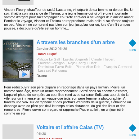
Vincent Fleury, chauffeur de taxi à Lausanne, vit séparé de sa femme et de son fils. Un
soir, il fait la connaissance de Thelma, une jeune femme qui lui offre une importante
somme d'argent pour l'accompagner en Crète et l'aider à se venger d'un ancien amant.
Pendant le voyage, Vincent et Thelma se rapprochent, mais celle-ci se dérobe toujours
un peu. Vincent ne comprend pas bien son jeu, jusqu'au jour où, lors d'un flirt un peu
poussé, il découvre qu'elle est un homme...
◆
A travers les branches d'un arbre
Janvier 2012
01h36
Bien
Daniel Duqué
Philippe Le Gall
Laetitia Spigarelli
Claude Thébert
Laurent Gernigon
Najib Chergui-Darif
Dominique Favre-Bulle
Pierre-Alain Roh
François Germond
Lassaad Rehouma
Drame
Pour redécouvrir son père disparu en reportage dans un pays lointain, Pierre, un
homme sans âge, tente un ultime rapprochement. Serré dans sa chemise d’enfant,
l’appareil photo de son père au cou, il se rend avec sa sœur Sofia aux abords de la
ville, sur un immense terrain vague que jadis son père l’emmena photographier. A
travers une voix sur dictaphone et des portraits d'enfants de la guerre, s’ébauche un
échange avec ce père par-delà le temps et les distances. Au gré des lieux et des
rencontres, Pierre ouvre son regard et rapproche l’Autre au loin, en un jour étiré
comme un été.
◆
Voltaire et l'affaire Calas (TV)
01h30
Bien