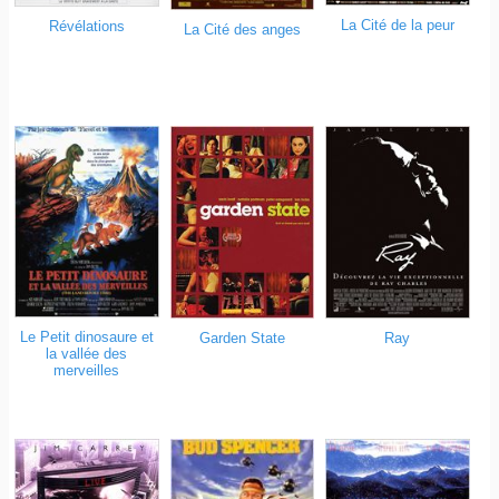
La Cité de la peur
Révélations
La Cité des anges
Le Petit dinosaure et
Garden State
Ray
la vallée des
merveilles