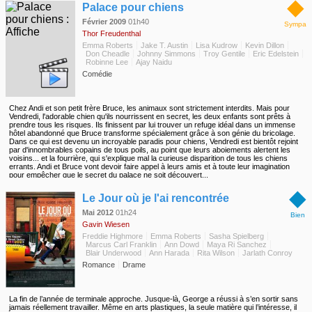
◆
qui est écrit dans les magazines.
Palace pour chiens
Février 2009
01h40
Sympa
Thor Freudenthal
Emma Roberts
Jake T. Austin
Lisa Kudrow
Kevin Dillon
Don Cheadle
Johnny Simmons
Troy Gentile
Eric Edelstein
Robinne Lee
Ajay Naidu
Comédie
Chez Andi et son petit frère Bruce, les animaux sont strictement interdits. Mais pour
Vendredi, l'adorable chien qu'ils nourrissent en secret, les deux enfants sont prêts à
prendre tous les risques. Ils finissent par lui trouver un refuge idéal dans un immense
hôtel abandonné que Bruce transforme spécialement grâce à son génie du bricolage.
Dans ce qui est devenu un incroyable paradis pour chiens, Vendredi est bientôt rejoint
par d'innombrables copains de tous poils, au point que leurs aboiements alertent les
voisins... et la fourrière, qui s'explique mal la curieuse disparition de tous les chiens
errants. Andi et Bruce vont devoir faire appel à leurs amis et à toute leur imagination
pour empêcher que le secret du palace ne soit découvert...
◆
Le Jour où je l'ai rencontrée
Mai 2012
01h24
Bien
Gavin Wiesen
Freddie Highmore
Emma Roberts
Sasha Spielberg
Marcus Carl Franklin
Ann Dowd
Maya Ri Sanchez
Blair Underwood
Ann Harada
Rita Wilson
Jarlath Conroy
Romance
Drame
La fin de l’année de terminale approche. Jusque-là, George a réussi à s’en sortir sans
jamais réellement travailler. Même en arts plastiques, la seule matière qui l’intéresse, il