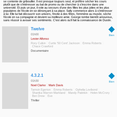
se contente de gribouiller. Il est presque toujours seul, et préfère sécher les cours
plutôt que de s’intéresser au bal de promo ou de chercher à s’inscrire dans une
université. Et puis un jour, il vole au secours d’une des filles les plus jolies et les plus
populaires de l’école en se dénonçant à sa place. Sally commence alors à s’intéresser
à lui. Elle lui fait découvrir son univers, l’invite à des fêtes, l’emmène au musée, sèche
l’école en sa compagnie et devient sa meilleure amie. George tombe bientôt amoureux,
sans réussir à avouer ses sentiments. C’est alors qu’il fait la connaissance de Dustin,
un peintre dont la cote monte. George se met à voir la vie comme un artiste, et Sally
◆
comme sa muse. Sally offre à George un refuge face à la médiocrité du lycée et à
Twelve
l’insécurité de son foyer. Mais tandis que la fin de l’année se profile, le proviseur lance
un ultimatum au jeune homme : soit il fait en trois semaines les devoirs qu’il n’a jamais
01h00
Bien
faits de toute l’année, soit il n’aura pas son diplôme. Pour George, le monde s’écroule,
Lester Alfonso
et cette fois, son talent pour s’en sortir sans rien faire ne suffira pas…
Rory Culkin
Curtis '50 Cent' Jackson
Emma Roberts
Chace Crawford
Documentaire
◆
4.3.2.1
01h30
Bien
Noel Clarke
Mark Davis
Tamsin Egerton
Emma Roberts
Ophelia Lovibond
Shanika Warren-Markland
Mandy Patinkin
Helen McCrory
Ben Drew
Eve
Thriller