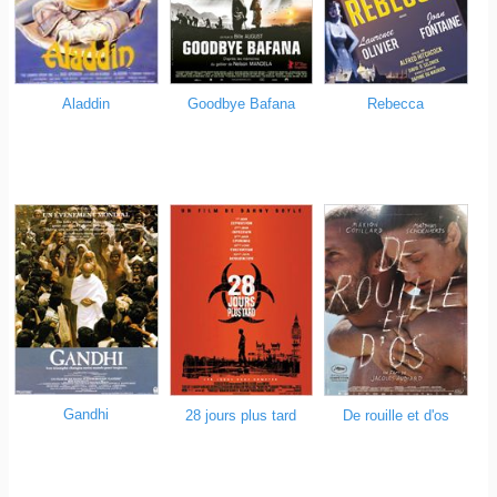
Goodbye Bafana
Rebecca
Aladdin
Gandhi
28 jours plus tard
De rouille et d'os