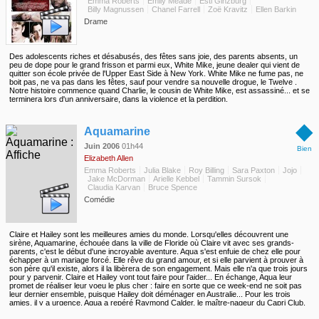
Emma Roberts
Emily Meade
Esti Ginzburg
Billy Magnussen
Chanel Farrell
Zoë Kravitz
Ellen Barkin
Drame
Des adolescents riches et désabusés, des fêtes sans joie, des parents absents, un
peu de dope pour le grand frisson et parmi eux, White Mike, jeune dealer qui vient de
quitter son école privée de l'Upper East Side à New York. White Mike ne fume pas, ne
boit pas, ne va pas dans les fêtes, sauf pour vendre sa nouvelle drogue, le Twelve .
Notre histoire commence quand Charlie, le cousin de White Mike, est assassiné... et se
terminera lors d'un anniversaire, dans la violence et la perdition.
◆
Aquamarine
Juin 2006
01h44
Bien
Elizabeth Allen
Emma Roberts
Julia Blake
Roy Billing
Sara Paxton
Jojo
Jake McDorman
Arielle Kebbel
Tammin Sursok
Claudia Karvan
Bruce Spence
Comédie
Claire et Hailey sont les meilleures amies du monde. Lorsqu'elles découvrent une
sirène, Aquamarine, échouée dans la ville de Floride où Claire vit avec ses grands-
parents, c'est le début d'une incroyable aventure. Aqua s'est enfuie de chez elle pour
échapper à un mariage forcé. Elle rêve du grand amour, et si elle parvient à prouver à
son père qu'il existe, alors il la libèrera de son engagement. Mais elle n'a que trois jours
pour y parvenir. Claire et Hailey vont tout faire pour l'aider... En échange, Aqua leur
promet de réaliser leur voeu le plus cher : faire en sorte que ce week-end ne soit pas
leur dernier ensemble, puisque Hailey doit déménager en Australie... Pour les trois
amies, il y a urgence. Aqua a repéré Raymond Calder, le maître-nageur du Capri Club,
mais elle va découvrir que trouver le grand amour n'a pas grand-chose à voir avec ce