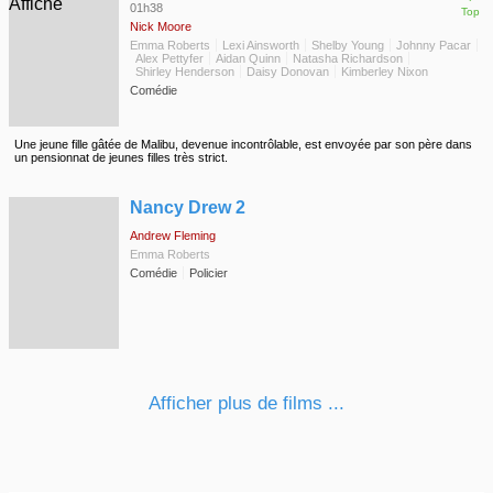
01h38
Top
Nick Moore
Emma Roberts
Lexi Ainsworth
Shelby Young
Johnny Pacar
Alex Pettyfer
Aidan Quinn
Natasha Richardson
Shirley Henderson
Daisy Donovan
Kimberley Nixon
Comédie
Une jeune fille gâtée de Malibu, devenue incontrôlable, est envoyée par son père dans
un pensionnat de jeunes filles très strict.
◆
Nancy Drew 2
Andrew Fleming
Emma Roberts
Comédie
Policier
Afficher plus de films ...