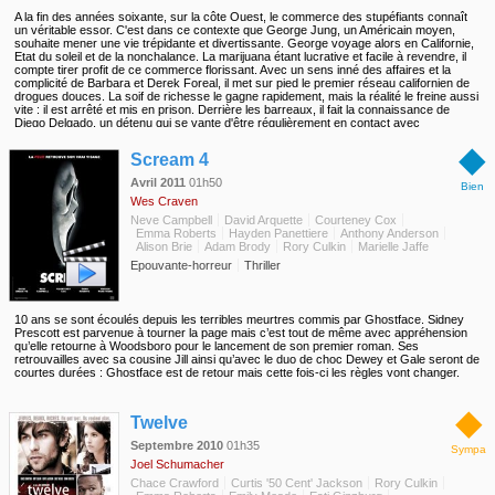
A la fin des années soixante, sur la côte Ouest, le commerce des stupéfiants connaît
un véritable essor. C'est dans ce contexte que George Jung, un Américain moyen,
souhaite mener une vie trépidante et divertissante. George voyage alors en Californie,
Etat du soleil et de la nonchalance. La marijuana étant lucrative et facile à revendre, il
compte tirer profit de ce commerce florissant. Avec un sens inné des affaires et la
complicité de Barbara et Derek Foreal, il met sur pied le premier réseau californien de
drogues douces. La soif de richesse le gagne rapidement, mais la réalité le freine aussi
vite : il est arrêté et mis en prison. Derrière les barreaux, il fait la connaissance de
Diego Delgado, un détenu qui se vante d'être régulièrement en contact avec
d'importants trafiquants colombiens. Diego lui prouve qu'il ne mentait pas et le présente
◆
à Pablo Escobar, chef du cartel de Medelin. C'est également grâce à Diego que le
Scream 4
trafiquant américain fait la connaissance de Mirtha, une ravissante jeune femme dont il
tombe aussitôt amoureux.
Avril 2011
01h50
Bien
Wes Craven
Neve Campbell
David Arquette
Courteney Cox
Emma Roberts
Hayden Panettiere
Anthony Anderson
Alison Brie
Adam Brody
Rory Culkin
Marielle Jaffe
Epouvante-horreur
Thriller
10 ans se sont écoulés depuis les terribles meurtres commis par Ghostface. Sidney
Prescott est parvenue à tourner la page mais c’est tout de même avec appréhension
qu’elle retourne à Woodsboro pour le lancement de son premier roman. Ses
retrouvailles avec sa cousine Jill ainsi qu’avec le duo de choc Dewey et Gale seront de
courtes durées : Ghostface est de retour mais cette fois-ci les règles vont changer.
◆
Twelve
Septembre 2010
01h35
Sympa
Joel Schumacher
Chace Crawford
Curtis '50 Cent' Jackson
Rory Culkin