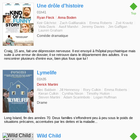
◆
Une drôle d'histoire
01h41
Top
Ryan Fleck
Anna Boden
Keir Gilchrist
Zach Galifianakis
Emma Roberts
Zoë Kravitz
Viola Davis
Aasif Mandvi
Jeremy Davies
Jim Gaffigan
Lauren Graham
Comédie dramatique
Craig, 15 ans, fait une dépression nerveuse. Il est envoyé à l'hôpital psychiatrique mais
suite à une erreur de dossier, il se retrouve dans le département des adultes. Il va
rencontrer plusieurs d'entre eux, bien plus fous que lui !
◆
Lymelife
01h35
Derick Martini
Alec Baldwin
Jill Hennessy
Rory Culkin
Emma Roberts
Kieran Culkin
Cynthia Nixon
Timothy Hutton
Steven Martini
Adam Scarimbolo
Logan Huffman
Drame
Long Island, fin des années 70. Deux familles s'effondrent peu à peu sous le poids de
situations précaires, accentuées par les dettes et la maladie...
◆
Wild Child