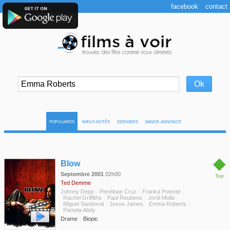
facebook
contact
POPULAIRES
MIEUX NOTÉS
DERNIERS
BANDE-ANNONCE
◆
Blow
Septembre 2001
02h00
Top
Ted Demme
Johnny Depp
Penélope Cruz
Franka Potente
Rachel Griffiths
Paul Reubens
Jordi Mollá
Miguel Sandoval
Jesse James
Emma Roberts
Pamela Abdy
Drame
Biopic