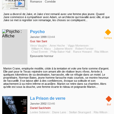
Romance
Comédie
Jane a divorcé de Jake, et Jake s'est remarié avec une femme plus jeune. Quand
Jane commence à sympathiser avec Adam, un architecte qui travaille avec elle, et que
Jake se met à regretter son remariage, les choses se compliquent...
◆
Psycho
Janvier 1999
01h44
Sympa
Gus Van Sant
Vince Vaughn
Anne Heche
Viggo Mortensen
William H. Macy
Julianne Moore
Robert Forster
Chad Everett
Philip Baker Hall
Rance Howard
Rita Wilson
Epouvante-horreur
Marion Crane, employée modèle, cède à la tentation et vole une forte somme d'argent.
Elle part pour le Texas rejoindre son amant afin de réaliser leurs rêves. Arrivée à
quelques kilomètres de sa destination, harrassée, elle se réfugie dans un motel. Le
propriétaire, Norman Bates, jeune homme farouche mais courtois, se montre heureux
de l'accueillir. Il se laisse aller à des confidences, évoque sa solitude et son
attachement à sa mère infirme et acariâtre. Marion se retire dans sa chambre. Alors
qu'elle est sous la douche, une femme écarte le rideau et poignarde Marion...
◆
La Prison de verre
Janvier 2002
01h46
Bof
Daniel Sackheim
Leelee Sobieski
Diane Lane
Stellan Skarsgard
Rita Wilson