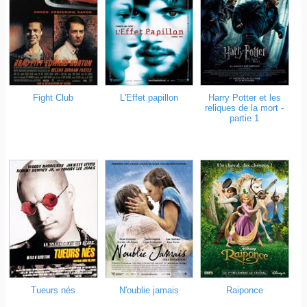
Fight Club
L'Effet papillon
Harry Potter et les
reliques de la mort -
partie 1
N'oublie jamais
Raiponce
Tueurs nés