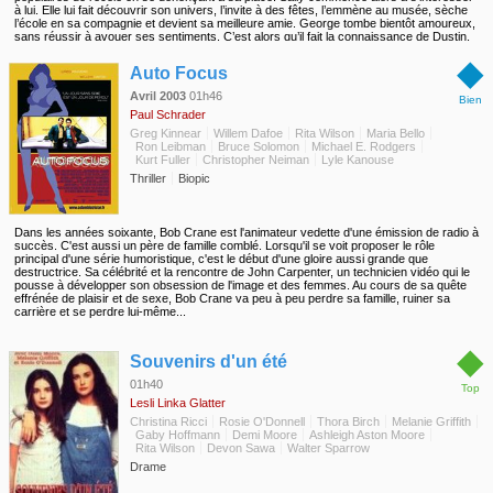
à lui. Elle lui fait découvrir son univers, l’invite à des fêtes, l’emmène au musée, sèche
l’école en sa compagnie et devient sa meilleure amie. George tombe bientôt amoureux,
sans réussir à avouer ses sentiments. C’est alors qu’il fait la connaissance de Dustin,
un peintre dont la cote monte. George se met à voir la vie comme un artiste, et Sally
◆
comme sa muse. Sally offre à George un refuge face à la médiocrité du lycée et à
Auto Focus
l’insécurité de son foyer. Mais tandis que la fin de l’année se profile, le proviseur lance
un ultimatum au jeune homme : soit il fait en trois semaines les devoirs qu’il n’a jamais
Avril 2003
01h46
Bien
faits de toute l’année, soit il n’aura pas son diplôme. Pour George, le monde s’écroule,
Paul Schrader
et cette fois, son talent pour s’en sortir sans rien faire ne suffira pas…
Greg Kinnear
Willem Dafoe
Rita Wilson
Maria Bello
Ron Leibman
Bruce Solomon
Michael E. Rodgers
Kurt Fuller
Christopher Neiman
Lyle Kanouse
Thriller
Biopic
Dans les années soixante, Bob Crane est l'animateur vedette d'une émission de radio à
succès. C'est aussi un père de famille comblé. Lorsqu'il se voit proposer le rôle
principal d'une série humoristique, c'est le début d'une gloire aussi grande que
destructrice. Sa célébrité et la rencontre de John Carpenter, un technicien vidéo qui le
pousse à développer son obsession de l'image et des femmes. Au cours de sa quête
effrénée de plaisir et de sexe, Bob Crane va peu à peu perdre sa famille, ruiner sa
carrière et se perdre lui-même...
◆
Souvenirs d'un été
01h40
Top
Lesli Linka Glatter
Christina Ricci
Rosie O'Donnell
Thora Birch
Melanie Griffith
Gaby Hoffmann
Demi Moore
Ashleigh Aston Moore
Rita Wilson
Devon Sawa
Walter Sparrow
Drame