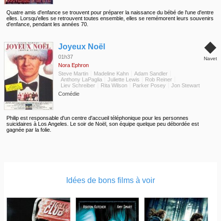
Quatre amis d'enfance se trouvent pour préparer la naissance du bébé de l'une d'entre
elles. Lorsqu'elles se retrouvent toutes ensemble, elles se remémorent leurs souvenirs
d'enfance, pendant les années 70.
◆
Joyeux Noël
01h37
Navet
Nora Ephron
Steve Martin
Madeline Kahn
Adam Sandler
Anthony LaPaglia
Juliette Lewis
Rob Reiner
Liev Schreiber
Rita Wilson
Parker Posey
Jon Stewart
Comédie
Philip est responsable d'un centre d'accueil téléphonique pour les personnes
suicidaires à Los Angeles. Le soir de Noël, son équipe quelque peu débordée est
gagnée par la folie.
Idées de bons films à voir