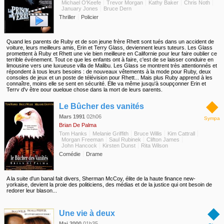
Michael O'Keefe
Trevor Morgan
Kathy Baker
Chris Noth
January Jones
Bruce Dern
Thriller
Policier
Quand les parents de Ruby et de son jeune frère Rhett sont tués dans un accident de
voiture, leurs meilleurs amis, Erin et Terry Glass, deviennent leurs tuteurs. Les Glass
promettent à Ruby et Rhett une vie bien meilleure en Californie pour leur faire oublier ce
terrible événement. Tout ce que les enfants ont à faire, c'est de se laisser conduire en
limousine vers une luxueuse villa de Malibu. Les Glass se montrent très attentionnés et
répondent à tous leurs besoins : de nouveaux vêtements à la mode pour Ruby, deux
consoles de jeux et un poste de télévision pour Rhett... Mais plus Ruby apprend à les
connaître, moins elle se sent en sécurité. Elle va même jusqu'à soupçonner Erin et
Terry d'y être pour quelque chose dans la mort de leurs parents.
◆
Le Bûcher des vanités
Mars 1991
02h06
Sympa
Brian De Palma
Tom Hanks
Melanie Griffith
Bruce Willis
Kim Cattrall
Morgan Freeman
Saul Rubinek
Clifton James
John Hancock
Kirsten Dunst
Rita Wilson
Comédie
Drame
A la suite d'un banal fait divers, Sherman McCoy, élite de la haute finance new-
yorkaise, devient la proie des politiciens, des médias et de la justice qui ont besoin de
redorer leur blason...
◆
Une vie à deux
Mai 2000
01h35