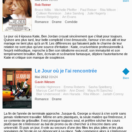
Bien
Rob Reiner
Bruce Willis
Michelle Pfeiffer
Paul Reiser
Rita Wilson
Colleen Rennison
Jake Sandvig
Julie Hagerty
Renee Ridgeley
Art Evans
Romance
Drame
Comédie
Le jour où il épousa Katie, Ben Jordan croyait sincèrement que c'était pour toujours.
Quinze ans plus tard, leur belle complicité s'est émoussée, l'amour s'en est allé et leur
mariage ne tient plus qu'à un fil. Les différences qui faisaient jadis le charme de leur
relation ne sont plus qu'une source d'irritation : Katie, cruciverbiste professionnelle à
l'esprit méthodique, reproche à Ben son idéalisme excessif, son immaturité et son
tempérament brouillon. Ben, écrivain et scénariste fantasque, déplore l'autoritarisme de
Katie et critique son manque de souplesse.
◆
Le Jour où je l'ai rencontrée
Mai 2012
01h24
Bien
Gavin Wiesen
Freddie Highmore
Emma Roberts
Sasha Spielberg
Marcus Carl Franklin
Ann Dowd
Maya Ri Sanchez
Blair Underwood
Ann Harada
Rita Wilson
Jarlath Conroy
Romance
Drame
La fin de l’année de terminale approche. Jusque-là, George a réussi à s’en sortir sans
jamais réellement travailler. Même en arts plastiques, la seule matière qui l’intéresse, il
se contente de gribouiller. Il est presque toujours seul, et préfère sécher les cours
plutôt que de s’intéresser au bal de promo ou de chercher à s’inscrire dans une
université. Et puis un jour, il vole au secours d’une des filles les plus jolies et les plus
populaires de l’école en se dénonçant à sa place. Sally commence alors à s’intéresser