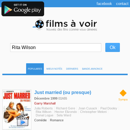
facebook
contact
POPULAIRES
MIEUX NOTÉS
DERNIERS
BANDE-ANNONCE
◆
Just married (ou presque)
Décembre 1999
01h55
Sympa
Garry Marshall
Julia Roberts
Richard Gere
Joan Cusack
Paul Dooley
Rita Wilson
Hector Elizondo
Christopher Meloni
Donal Logue
Sela Ward
Comédie
Romance