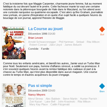
C'est la troisieme fois que Maggie Carpenter, charmante jeune femme, fuit au moment
fatidique du oui devant l'autel et le pretre. Cette facheuse manie lui vaut une certaine
notoriete dans la pittoresque bourgade de Hale dans le Maryland, ou l'on attend avec
une curiosite narquoise sa quatrieme escapade. C'est alors qu'Ike Graham, journaliste
new-yorkais, en panne d'inspiration et en quete d'un sujet facile a quelques heures du
bouclage de son journal, apprend l'histoire de Maggie.
◆
La Course au jouet
Décembre 1996
01h30
Bof
Brian Levant
Arnold Schwarzenegger
Phil Hartman
Sinbad
Rita Wilson
Robert Conrad
Jake Lloyd
James Belushi
Comédie
Famille
Comme tous les enfants américains, et bientôt les autres, Jamie veut un Turbo Man
pour Noël. Seulement son papa, homme d'affaires stressé, a oublié sa promesse. Il
s'en souvient quelques heures avant la remise fatidique des cadeaux et part à la
chasse au Turbo Man, qui n'est plus disponible dans aucun magasin. Une course
contre le temps et d'autres acquéreurs du jouet s'engage.
◆
Pas si simple
Décembre 2009
02h00
Bien
Nancy Meyers
Meryl Streep
Alec Baldwin
Steve Martin
Hunter Parrish
Zoe Kazan
Lake Bell
John Krasinski
Rita Wilson
Mary Kay Place
Caitlin Fitzgerald