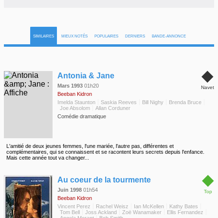
SIMILAIRES
MIEUX NOTÉS
POPULAIRES
DERNIERS
BANDE-ANNONCE
◆
Antonia & Jane
Mars 1993
01h20
Navet
Beeban Kidron
Imelda Staunton
Saskia Reeves
Bill Nighy
Brenda Bruce
Joe Absolom
Allan Corduner
Comédie dramatique
L'amitié de deux jeunes femmes, l'une mariée, l'autre pas, différentes et
complémentaires, qui se connaissent et se racontent leurs secrets depuis l'enfance.
Mais cette année tout va changer...
◆
Au coeur de la tourmente
Juin 1998
01h54
Top
Beeban Kidron
Vincent Perez
Rachel Weisz
Ian McKellen
Kathy Bates
Tom Bell
Joss Ackland
Zoë Wanamaker
Ellis Fernandez