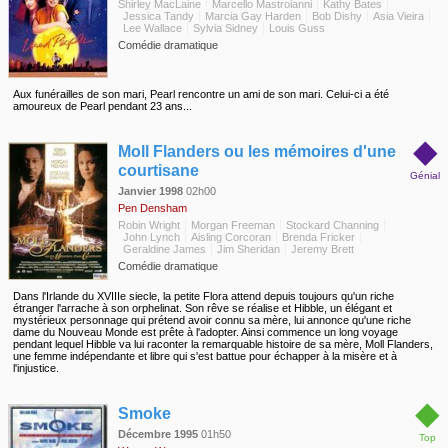
Shirley MacLaine
Marcello Mastroianni
Kathy Bates
Jessica Tandy
Marcia Gay Harden
Bob Dishy
Asia Vieira
Lee Wallace
Sylvia Sidney
Louis Guss
Comédie dramatique
Aux funérailles de son mari, Pearl rencontre un ami de son mari. Celui-ci a été
amoureux de Pearl pendant 23 ans...
◆
Moll Flanders ou les mémoires d'une
courtisane
Génial
Janvier 1998
02h00
Pen Densham
Robin Wright
Morgan Freeman
Stockard Channing
John Lynch
Aisling Corcoran
Brenda Fricker
Geraldine James
Jim Sheridan
Jeremy Brett
Comédie dramatique
Dans l'Irlande du XVIIIe siecle, la petite Flora attend depuis toujours qu'un riche
étranger l'arrache à son orphelinat. Son rêve se réalise et Hibble, un élégant et
mystérieux personnage qui prétend avoir connu sa mère, lui annonce qu'une riche
dame du Nouveau Monde est prête à l'adopter. Ainsi commence un long voyage
pendant lequel Hibble va lui raconter la remarquable histoire de sa mère, Moll Flanders,
une femme indépendante et libre qui s'est battue pour échapper à la misère et à
l'injustice.
◆
Smoke
Décembre 1995
01h50
Top