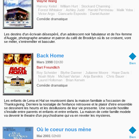
Wayne Wang
Harvey Keitel
William Hurt
Stockard Channing
Forest Whitaker
Ashley Judd
Harold Perrineau
Malik Yoba
Victor Argo
Giancarlo Esposito
Daniel Auster
Comédie dramatique
Les destins d'un écrivain désespéré, d'un adolescent noir fabulateur et de l'ex-femme
d'Auggie, photographe amateur et patron du café de Brooklyn où ils se croisent, vont
se mêler, s'entremêler et basculer.
◆
Back Home
Mars 1998
01h30
Bien
Bart Freundlich
Roy Scheider
Blythe Danner
Julianne Moore
Hope Davis
Noah Wyle
Michael Vartan
Arija Bareikis
Chris Bauer
Laurel Holloman
Brian Kerwin
Comédie dramatique
Les enfants de Lena et Hal se reunissent dans la maison familiale a l'occasion de
Thanksgiving. Derriere la nostalgie de l'enfance retrouvee et le plaisir d'etre ensemble
se dessinent les heurts et les desillusions de leur vie presente. Une sourde hostilite
s'installe entre parents et enfants et entre enfants. La maison de cette famille modele
va devenir le theatre d'un psychodrame qui va en reveler les mysteres.
◆
Où le coeur nous mène
Mai 2001
02h00
Bien