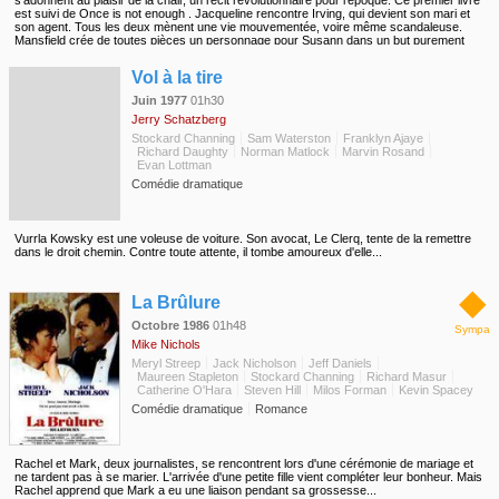
s'adonnent au plaisir de la chair, un récit révolutionnaire pour l'époque. Ce premier livre
est suivi de Once is not enough . Jacqueline rencontre Irving, qui devient son mari et
son agent. Tous les deux mènent une vie mouvementée, voire même scandaleuse.
Mansfield crée de toutes pièces un personnage pour Susann dans un but purement
commercial. Parallèlement, celle-ci doit faire preuve de courage pour lutter contre le
◆
cancer et assumer l'autisme de son fils.
Vol à la tire
Juin 1977
01h30
Jerry Schatzberg
Stockard Channing
Sam Waterston
Franklyn Ajaye
Richard Daughty
Norman Matlock
Marvin Rosand
Evan Lottman
Comédie dramatique
Vurrla Kowsky est une voleuse de voiture. Son avocat, Le Clerq, tente de la remettre
dans le droit chemin. Contre toute attente, il tombe amoureux d'elle...
◆
La Brûlure
Octobre 1986
01h48
Sympa
Mike Nichols
Meryl Streep
Jack Nicholson
Jeff Daniels
Maureen Stapleton
Stockard Channing
Richard Masur
Catherine O'Hara
Steven Hill
Milos Forman
Kevin Spacey
Comédie dramatique
Romance
Rachel et Mark, deux journalistes, se rencontrent lors d'une cérémonie de mariage et
ne tardent pas à se marier. L'arrivée d'une petite fille vient compléter leur bonheur. Mais
Rachel apprend que Mark a eu une liaison pendant sa grossesse...