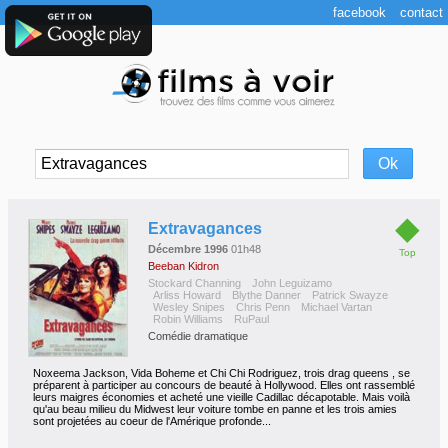
facebook
contact
◆
Extravagances
Décembre 1996
01h48
Top
Beeban Kidron
Stockard Channing
John Leguizamo
Arliss Howard
Blythe Danner
Patrick Swayze
Wesley Snipes
Chris Penn
Michael Vartan
Robin Williams
RuPaul
Comédie dramatique
Noxeema Jackson, Vida Boheme et Chi Chi Rodriguez, trois drag queens , se
préparent à participer au concours de beauté à Hollywood. Elles ont rassemblé
leurs maigres économies et acheté une vieille Cadillac décapotable. Mais voilà
qu'au beau milieu du Midwest leur voiture tombe en panne et les trois amies
sont projetées au coeur de l'Amérique profonde...