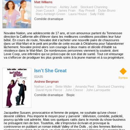
Matt Williams
Natalie Portman
Ashley Judd
Stockard Channing
Joan Cusack
James Frain
Ray Prewitt
Dylan Bruno
Mary Ashleigh Green
Laura House
Sally Field
Comédie dramatique
Novalee Nation, une adolescente de 17 ans, et son amoureux partent du Tennessee
direction la Californie afin d'élever dans les meilleures conditions possibles leur futur
bébé. En cours de route, Novalee doit s'acheter une nouvelle paire de chaussures
dans un Wal-Mart et le petit ami profite de cette escale à Oklahoma pour l'abandonner
lâchement. Novalee prend alors son courage à deux mains et décide d'établir sa
résidence dans le Wal-Mart. De nombreuses personnes viennent la soutenir, dont
Lexie Coop, une infirmière qui se préoccupe de son état de santé. Tout cet entourage
va s'efforcer de prodiguer les plus grands soins à la jeune maman et à sa progéniture.
◆
Isn't She Great
01h35
Sympa
Andrew Bergman
Nathan Lane
Bette Midler
Amanda Peet
Stockard Channing
David Hyde Pierce
John Cleese
John Larroquette
Comédie dramatique
Biopic
Jacqueline Susann, provocatrice et femme de poigne, ne souhaite qu'une chose :
devenir célèbre. Peu importe le moyen pour y parvenir : télévision, comédie, publicité,
pourvu qu'elle soit admirée. Mais ses quelques ratés dans le monde du show-business
ne présagent rien de bon. Toutefois, elle s'improvise écrivain et provoque la
controverse en publiant un roman intitulé Valley of the Dolls , où des femmes libérées