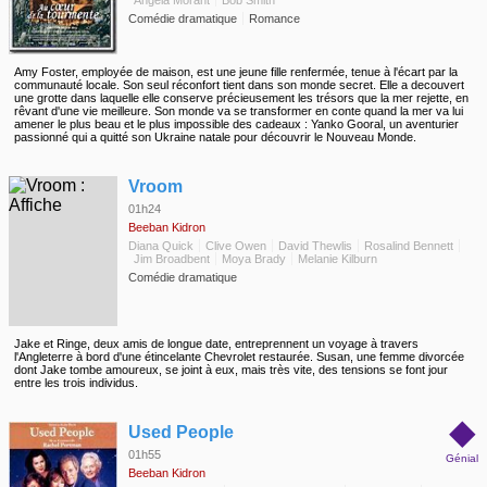
Angela Morant
Bob Smith
Comédie dramatique
Romance
Amy Foster, employée de maison, est une jeune fille renfermée, tenue à l'écart par la
communauté locale. Son seul réconfort tient dans son monde secret. Elle a decouvert
une grotte dans laquelle elle conserve précieusement les trésors que la mer rejette, en
rêvant d'une vie meilleure. Son monde va se transformer en conte quand la mer va lui
amener le plus beau et le plus impossible des cadeaux : Yanko Gooral, un aventurier
passionné qui a quitté son Ukraine natale pour découvrir le Nouveau Monde.
◆
Vroom
01h24
Beeban Kidron
Diana Quick
Clive Owen
David Thewlis
Rosalind Bennett
Jim Broadbent
Moya Brady
Melanie Kilburn
Comédie dramatique
Jake et Ringe, deux amis de longue date, entreprennent un voyage à travers
l'Angleterre à bord d'une étincelante Chevrolet restaurée. Susan, une femme divorcée
dont Jake tombe amoureux, se joint à eux, mais très vite, des tensions se font jour
entre les trois individus.
◆
Used People
01h55
Génial
Beeban Kidron