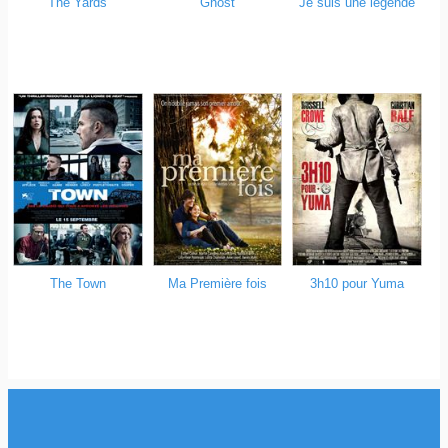
Ghost
Je suis une légende
The Yards
The Town
Ma Première fois
3h10 pour Yuma