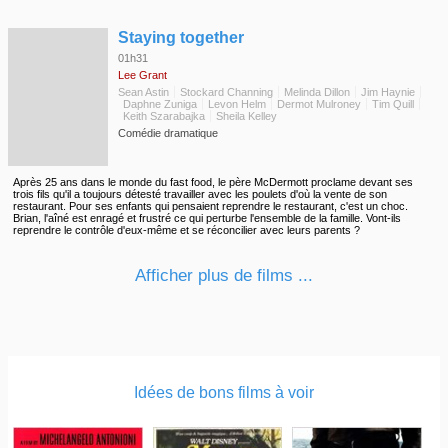
◆
Staying together
01h31
Lee Grant
Sean Astin
Stockard Channing
Melinda Dillon
Jim Haynie
Daphne Zuniga
Levon Helm
Dermot Mulroney
Tim Quill
Keith Szarabajka
Sheila Kelley
Comédie dramatique
Après 25 ans dans le monde du fast food, le père McDermott proclame devant ses
trois fils qu'il a toujours détesté travailler avec les poulets d'où la vente de son
restaurant. Pour ses enfants qui pensaient reprendre le restaurant, c'est un choc.
Brian, l'aîné est enragé et frustré ce qui perturbe l'ensemble de la famille. Vont-ils
reprendre le contrôle d'eux-même et se réconcilier avec leurs parents ?
Afficher plus de films ...
Idées de bons films à voir