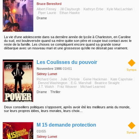
Bruce Beresford
Albert Finney
Jill Clayburgh
Kathryn Erbe
Kyle MacLachlan
Piper Laurie
Ethan Hawke
Drame
La vie d'une adolescente dans sa dernière année de lycée à Charleston, en Caroline
du sud, est bouleversée quand sa mère quitte son père et coupe tout contact avec le
reste de la famille. Les choses se compliquent encore quand sa grande soeur
débarque avec un nouveau mari et une grossesse qu'elle ne désirait pas vraiment.
◆
Les Coulisses du pouvoir
Novembre 1986
01h51
Sympa
Sidney Lumet
Richard Gere
Julie Christie
Gene Hackman
Kate Capshaw
Denzel Washington
E.G. Marshall
Beatrice Straight
J.T. Walsh
Fritz Weaver
Michael Learned
Drame
Thriller
Deux conseillers politiques s'opposent, après avoir été les meilleurs amis du monde,
sur leurs propres idées, leurs morales, leurs choix...
◆
M 15 demande protection
01h55
Sympa
Sidney Lumet