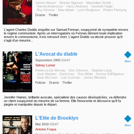
James Mason
Simone Signoret
Maximilian Schell
Harriet Andersson
Harry Andrews
Kenneth Haigh
Roy Kinnear
Max Adrian
Lynn Redgrave
Robert Flemyng
Drame
Thriller
L'agent Charles Dodds enquête sur Samuel Fennan, soupçonné de sympathie envers
le regime communiste. Après un interrogatoire où Fennan dément toute implication
envers le communisme, il est retrouvé mort. L'agent Dodds va devoir prouver qu'il
s'agit d'un meurtre...
◆
L'Avocat du diable
Septembre 1993
01h47
Bien
Sidney Lumet
Rebecca De Mornay
Don Johnson
Stephen Lang
Jack Warden
Dana Ivey
Ron White
Norma Dell'Agnese
Sean McCann
Luis Guzman
James Blendick
Policier
Drame
Thriller
Jennifer Haines, brillante avocate, spécialiste des causes déséspérées, va défendre
un client soupçonné du meurtre de sa femme. Elle l'innocente et découvre qu'il l'a
piegée et manipulée depuis le départ.
◆
L'Elite de Brooklyn
Mai 2010
02h07
Bien
Antoine Fuqua