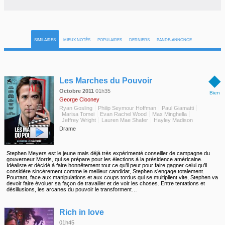
SIMILAIRES
MIEUX NOTÉS
POPULAIRES
DERNIERS
BANDE-ANNONCE
◆
Les Marches du Pouvoir
Octobre 2011
01h35
Bien
George Clooney
Ryan Gosling
Philip Seymour Hoffman
Paul Giamatti
Marisa Tomei
Evan Rachel Wood
Max Minghella
Jeffrey Wright
Lauren Mae Shafer
Hayley Madison
Drame
Stephen Meyers est le jeune mais déjà très expérimenté conseiller de campagne du
gouverneur Morris, qui se prépare pour les élections à la présidence américaine.
Idéaliste et décidé à faire honnêtement tout ce qu’il peut pour faire gagner celui qu’il
considère sincèrement comme le meilleur candidat, Stephen s’engage totalement.
Pourtant, face aux manipulations et aux coups tordus qui se multiplient vite, Stephen va
devoir faire évoluer sa façon de travailler et de voir les choses. Entre tentations et
désillusions, les arcanes du pouvoir le transforment…
◆
Rich in love
01h45