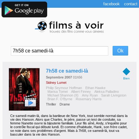
facebook
contact
◆
7h58 ce samedi-là
Septembre 2007
01h56
Bien
Sidney Lumet
Philip Seymour Hoffman
Ethan Hawke
Marisa Tomei
Albert Finney
Aleksa Palladino
Michael Shannon (II)
Amy Ryan
Sarah Livingston
Brian F. O'Byrne
Rosemary Harris
Thriller
Drame
Ce samedi matin-là, dans la banlieue de New York, tout semble normal dans la
vie des Hanson. Alors que Charles, le père, passe un test de conduite, sa
femme Nanette ouvre la bijouterie familiale. Leur fils aîné, Andy, s'inquiète pour
le contrôle fiscal qui débute lundi. Et comme d'habitude, Hank, son frère cadet,
se noie dans ses problèmes d'argent. Mais à 7h58, ce samedi-là, tout va
basculer dans la vie des Hanson.