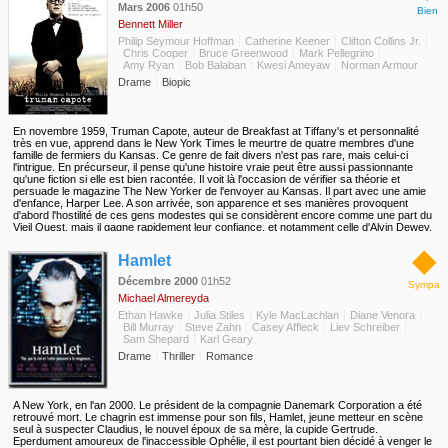
Mars 2006
01h50
Bien
Bennett Miller
Philip Seymour Hoffman
Catherine Keener
Clifton Collins Jr.
Chris Cooper
Bruce Greenwood
Mark Pellegrino
Amy Ryan
Bob Balaban
Kwesi Ameyaw
Norman Armour
Drame
Biopic
En novembre 1959, Truman Capote, auteur de Breakfast at Tiffany's et personnalité
très en vue, apprend dans le New York Times le meurtre de quatre membres d'une
famille de fermiers du Kansas. Ce genre de fait divers n'est pas rare, mais celui-ci
l'intrigue. En précurseur, il pense qu'une histoire vraie peut être aussi passionnante
qu'une fiction si elle est bien racontée. Il voit là l'occasion de vérifier sa théorie et
persuade le magazine The New Yorker de l'envoyer au Kansas. Il part avec une amie
d'enfance, Harper Lee. A son arrivée, son apparence et ses manières provoquent
d'abord l'hostilité de ces gens modestes qui se considèrent encore comme une part du
Vieil Ouest, mais il gagne rapidement leur confiance, et notamment celle d'Alvin Dewey,
l'agent du Bureau d'Investigation qui dirige l'enquête...
◆
Hamlet
Décembre 2000
01h52
Sympa
Michael Almereyda
Ethan Hawke
Julia Stiles
Kyle MacLachlan
Diane Venora
Bill Murray
Steve Zahn
Casey Affleck
Liev Schreiber
Sam Shepard
Karl Geary
Drame
Thriller
Romance
A New York, en l'an 2000. Le président de la compagnie Danemark Corporation a été
retrouvé mort. Le chagrin est immense pour son fils, Hamlet, jeune metteur en scène
seul à suspecter Claudius, le nouvel époux de sa mère, la cupide Gertrude.
Eperdument amoureux de l'inaccessible Ophélie, il est pourtant bien décidé à venger le