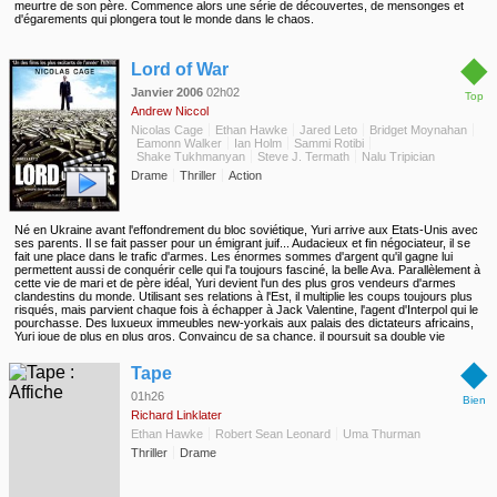
meurtre de son père. Commence alors une série de découvertes, de mensonges et
d'égarements qui plongera tout le monde dans le chaos.
◆
Lord of War
Janvier 2006
02h02
Top
Andrew Niccol
Nicolas Cage
Ethan Hawke
Jared Leto
Bridget Moynahan
Eamonn Walker
Ian Holm
Sammi Rotibi
Shake Tukhmanyan
Steve J. Termath
Nalu Tripician
Drame
Thriller
Action
Né en Ukraine avant l'effondrement du bloc soviétique, Yuri arrive aux Etats-Unis avec
ses parents. Il se fait passer pour un émigrant juif... Audacieux et fin négociateur, il se
fait une place dans le trafic d'armes. Les énormes sommes d'argent qu'il gagne lui
permettent aussi de conquérir celle qui l'a toujours fasciné, la belle Ava. Parallèlement à
cette vie de mari et de père idéal, Yuri devient l'un des plus gros vendeurs d'armes
clandestins du monde. Utilisant ses relations à l'Est, il multiplie les coups toujours plus
risqués, mais parvient chaque fois à échapper à Jack Valentine, l'agent d'Interpol qui le
pourchasse. Des luxueux immeubles new-yorkais aux palais des dictateurs africains,
Yuri joue de plus en plus gros. Convaincu de sa chance, il poursuit sa double vie
explosive, jusqu'à ce que le destin et sa conscience le rattrapent...
◆
Tape
01h26
Bien
Richard Linklater
Ethan Hawke
Robert Sean Leonard
Uma Thurman
Thriller
Drame