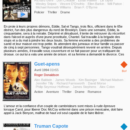
Richard Gere
Don Cheadle
Ethan Hawke
Lili Taylor
Wesley Snipes
Vincent D'Onofrio
Ellen Barkin
Will Patton
Michael Kenneth Williams
Brian F. O'Byrne
Policier
Thriller
Drame
En proie à leurs propres démons, Eddie, Sal et Tango, trois flics, officient dans le 65e
district, l'un des plus dangereux du nord de Brooklyn. Dans une semaine, Eddie, la
cinquantaine, sera à la retraite. Déprimé et désabusé, il tente de retrouver du réconfort
dans l'alcool et auprès d'une jeune prostituée, Chantel. Sal travaille à la brigade des
stups et a du mal à joindre les deux bouts. Sa femme enceinte a des problèmes de
santé et leur maison est trop petite. Ils attendent des jumeaux et leur famille va passer
de cinq à sept personnes. Tango voudrait désespérément revenir en arrière. Depuis
plusieurs années, il travaille sous couverture et se fait passer pour un trafiquant de
drogue, ce qui lui a valu une année de prison, et sa femme a demandé le divorce. Ces
trois flics n'auraient jamais dû se croiser, jusqu'à cette nuit où l'enfer s'est déchaîné à
◆
Brooklyn...
Guet-apens
Avril 1994
01h55
Bof
Roger Donaldson
Alec Baldwin
James Woods
Kim Basinger
Michael Madsen
Jennifer Tilly
Richard Farnsworth
David Morse
Philip Seymour Hoffman
James Stephens
Alex Colon
Action
Aventure
Thriller
Drame
Romance
L'amour et la confiance d'un couple de cambrioleurs sont mises à rude épreuve
lorsque Carol, pour liberer Doc McCoy enfermé dans une prison mexicaine, doit faire
appel à Jack Benyon, malfrat de haut vol seul capable de le faire libérer.
◆
Truman Capote