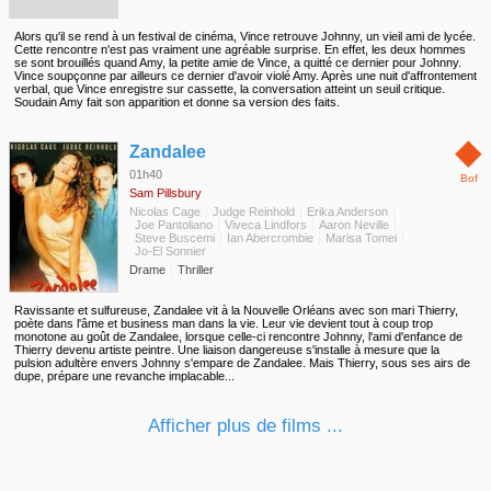
Alors qu'il se rend à un festival de cinéma, Vince retrouve Johnny, un vieil ami de lycée.
Cette rencontre n'est pas vraiment une agréable surprise. En effet, les deux hommes
se sont brouillés quand Amy, la petite amie de Vince, a quitté ce dernier pour Johnny.
Vince soupçonne par ailleurs ce dernier d'avoir violé Amy. Après une nuit d'affrontement
verbal, que Vince enregistre sur cassette, la conversation atteint un seuil critique.
Soudain Amy fait son apparition et donne sa version des faits.
◆
Zandalee
01h40
Bof
Sam Pillsbury
Nicolas Cage
Judge Reinhold
Erika Anderson
Joe Pantoliano
Viveca Lindfors
Aaron Neville
Steve Buscemi
Ian Abercrombie
Marisa Tomei
Jo-El Sonnier
Drame
Thriller
Ravissante et sulfureuse, Zandalee vit à la Nouvelle Orléans avec son mari Thierry,
poète dans l'âme et business man dans la vie. Leur vie devient tout à coup trop
monotone au goût de Zandalee, lorsque celle-ci rencontre Johnny, l'ami d'enfance de
Thierry devenu artiste peintre. Une liaison dangereuse s'installe à mesure que la
pulsion adultère envers Johnny s'empare de Zandalee. Mais Thierry, sous ses airs de
dupe, prépare une revanche implacable...
Afficher plus de films ...