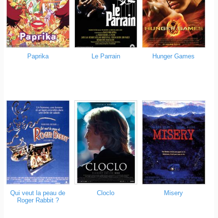
Paprika
Le Parrain
Hunger Games
Qui veut la peau de
Cloclo
Misery
Roger Rabbit ?