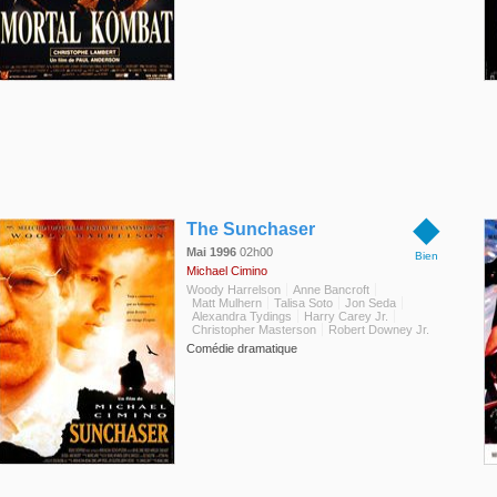
◆
The Sunchaser
Mai 1996
02h00
Bien
Michael Cimino
Woody Harrelson
Anne Bancroft
Matt Mulhern
Talisa Soto
Jon Seda
Alexandra Tydings
Harry Carey Jr.
Christopher Masterson
Robert Downey Jr.
Comédie dramatique