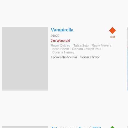
◆
Vampirella
01h22
Bof
Jim Wynorski
Roger Daltrey
Talisa Soto
Rusty Meyers
Brian Bloom
Richard Joseph Paul
Corinna Harney
Epouvante-horreur
Science fiction