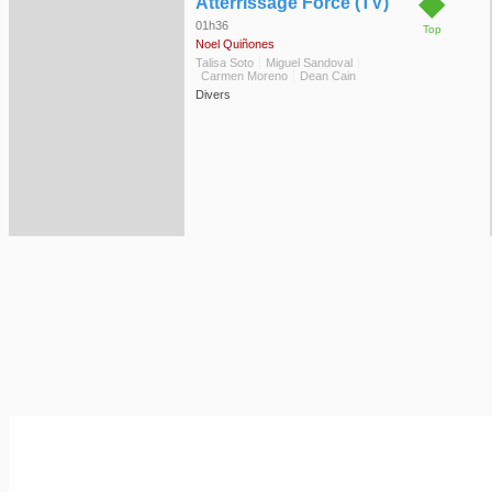
◆
Atterrissage Forcé (TV)
01h36
Top
Noel Quiñones
Talisa Soto
Miguel Sandoval
Carmen Moreno
Dean Cain
Divers