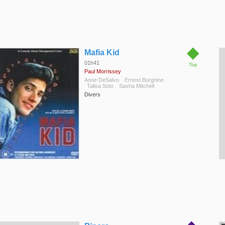
◆
Mafia Kid
01h41
Top
Paul Morrissey
Anne DeSalvo
Ernest Borgnine
Talisa Soto
Sasha Mitchell
Divers