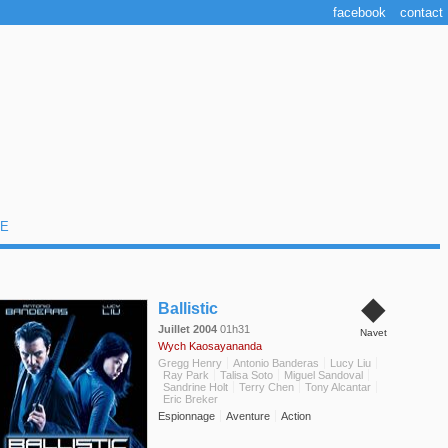
facebook
contact
E
◆
Ballistic
Juillet 2004
01h31
Navet
Wych Kaosayananda
Gregg Henry
Antonio Banderas
Lucy Liu
Ray Park
Talisa Soto
Miguel Sandoval
Sandrine Holt
Terry Chen
Tony Alcantar
Eric Breker
Espionnage
Aventure
Action