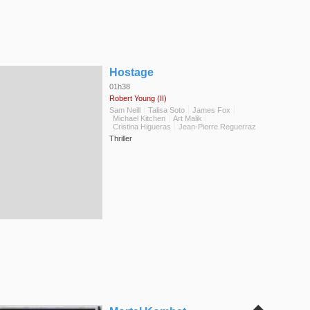
◆
Hostage
01h38
Robert Young (II)
Sam Neill
Talisa Soto
James Fox
Michael Kitchen
Art Malik
Cristina Higueras
Jean-Pierre Reguerraz
Thriller