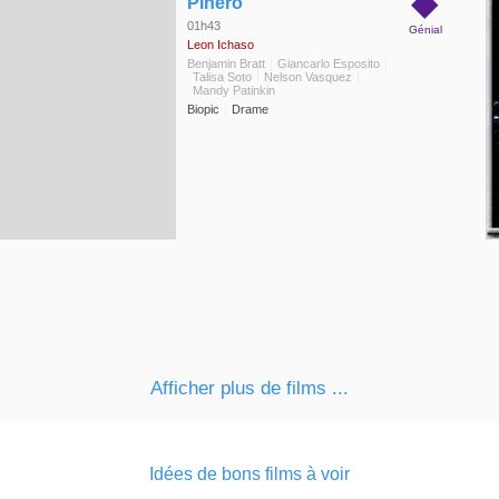
◆
Pinero
01h43
Génial
Leon Ichaso
Benjamin Bratt
Giancarlo Esposito
Talisa Soto
Nelson Vasquez
Mandy Patinkin
Biopic
Drame
Afficher plus de films ...
Idées de bons films à voir