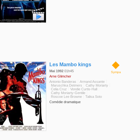
◆
Les Mambo kings
Mai 1992
01h45
Sympa
Arne Glimcher
Antonio Banderas
Armand Assante
Maruschka Detmers
Cathy Moriarty
Celia Cruz
Vondie Curtis-Hall
Cathy Moriarty-Gentile
Roscoe Lee Browne
Talisa Soto
Comédie dramatique