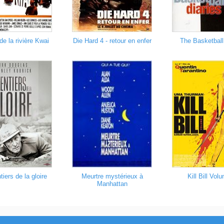
de la rivière Kwai
Die Hard 4 - retour en enfer
The Basketball 
iers de la gloire
Meurtre mystérieux à
Kill Bill Vol
Manhattan