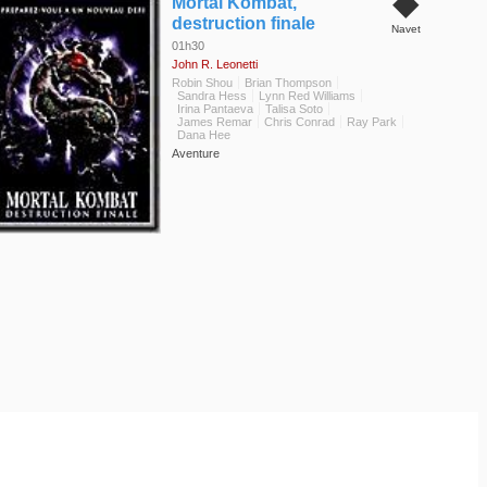
◆
Mortal Kombat,
destruction finale
Navet
01h30
John R. Leonetti
Robin Shou
Brian Thompson
Sandra Hess
Lynn Red Williams
Irina Pantaeva
Talisa Soto
James Remar
Chris Conrad
Ray Park
Dana Hee
Aventure