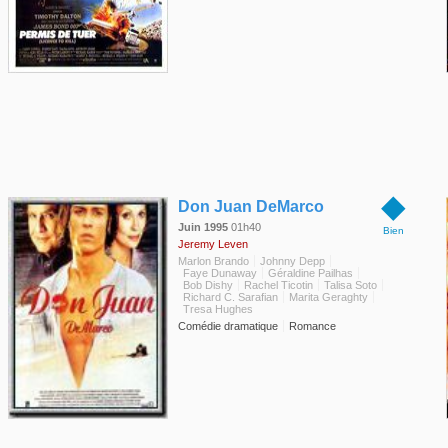
◆
Don Juan DeMarco
Juin 1995
01h40
Bien
Jeremy Leven
Marlon Brando
Johnny Depp
Faye Dunaway
Géraldine Pailhas
Bob Dishy
Rachel Ticotin
Talisa Soto
Richard C. Sarafian
Marita Geraghty
Tresa Hughes
Comédie dramatique
Romance