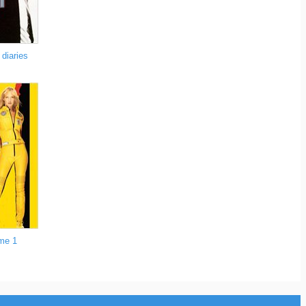
diaries
ume 1