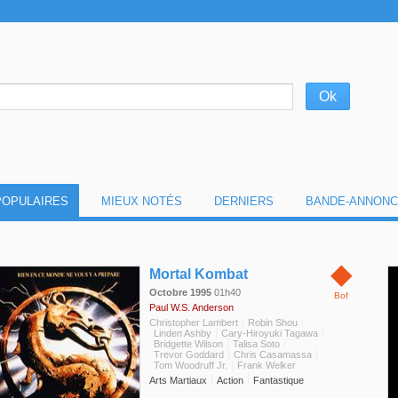
POPULAIRES
MIEUX NOTÉS
DERNIERS
BANDE-ANNONC
◆
Mortal Kombat
Octobre 1995
01h40
Bof
Paul W.S. Anderson
Christopher Lambert
Robin Shou
Linden Ashby
Cary-Hiroyuki Tagawa
Bridgette Wilson
Talisa Soto
Trevor Goddard
Chris Casamassa
Tom Woodruff Jr.
Frank Welker
Arts Martiaux
Action
Fantastique