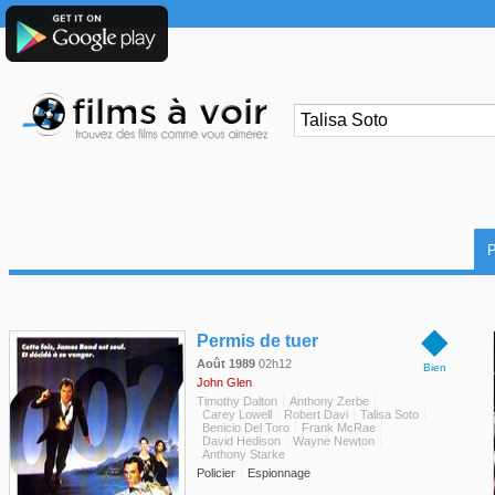
◆
Permis de tuer
Août 1989
02h12
Bien
John Glen
Timothy Dalton
Anthony Zerbe
Carey Lowell
Robert Davi
Talisa Soto
Benicio Del Toro
Frank McRae
David Hedison
Wayne Newton
Anthony Starke
Policier
Espionnage