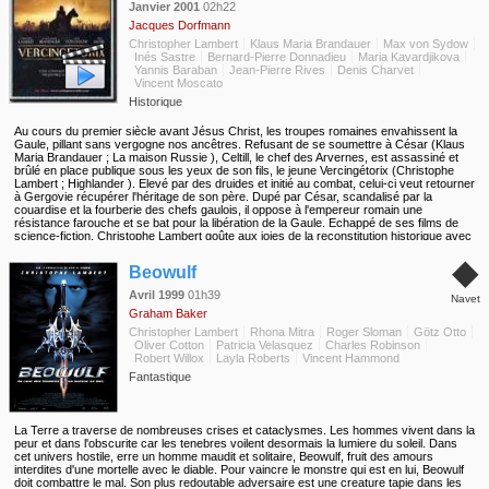
Janvier 2001
02h22
Jacques Dorfmann
Christopher Lambert
Klaus Maria Brandauer
Max von Sydow
Inés Sastre
Bernard-Pierre Donnadieu
Maria Kavardjikova
Yannis Baraban
Jean-Pierre Rives
Denis Charvet
Vincent Moscato
Historique
Au cours du premier siècle avant Jésus Christ, les troupes romaines envahissent la
Gaule, pillant sans vergogne nos ancêtres. Refusant de se soumettre à César (Klaus
Maria Brandauer ; La maison Russie ), Celtill, le chef des Arvernes, est assassiné et
brûlé en place publique sous les yeux de son fils, le jeune Vercingétorix (Christophe
Lambert ; Highlander ). Elevé par des druides et initié au combat, celui-ci veut retourner
à Gergovie récupérer l'héritage de son père. Dupé par César, scandalisé par la
couardise et la fourberie des chefs gaulois, il oppose à l'empereur romain une
résistance farouche et se bat pour la libération de la Gaule. Echappé de ses films de
science-fiction, Christophe Lambert goûte aux joies de la reconstitution historique avec
cette grande fresque épique et romanesque sur un héros martyr. A noter qu'on
◆
retrouve Max Von Sydow ( L'exorciste ) en druide, Inès Sastre ( Par-delà les nuages )
Beowulf
en Epona, épouse du valeureux guerrier, et Bernard-Pierre Donnadieu qui avait déjà
joué sous la direction de Jacques Dorfmann dans Agaguk .
Avril 1999
01h39
Navet
Graham Baker
Christopher Lambert
Rhona Mitra
Roger Sloman
Götz Otto
Oliver Cotton
Patricia Velasquez
Charles Robinson
Robert Willox
Layla Roberts
Vincent Hammond
Fantastique
La Terre a traverse de nombreuses crises et cataclysmes. Les hommes vivent dans la
peur et dans l'obscurite car les tenebres voilent desormais la lumiere du soleil. Dans
cet univers hostile, erre un homme maudit et solitaire, Beowulf, fruit des amours
interdites d'une mortelle avec le diable. Pour vaincre le monstre qui est en lui, Beowulf
doit combattre le mal. Son plus redoutable adversaire est une creature tapie dans les