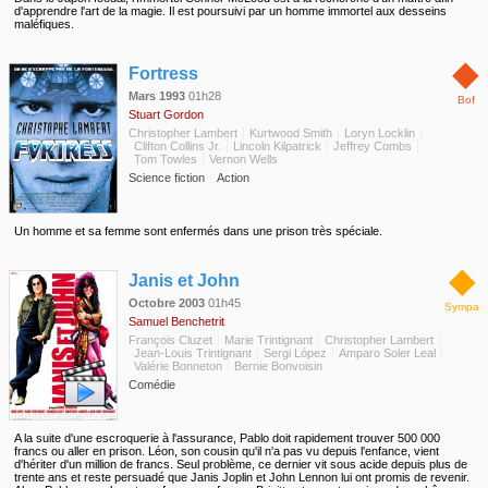
d'apprendre l'art de la magie. Il est poursuivi par un homme immortel aux desseins
maléfiques.
◆
Fortress
Mars 1993
01h28
Bof
Stuart Gordon
Christopher Lambert
Kurtwood Smith
Loryn Locklin
Clifton Collins Jr.
Lincoln Kilpatrick
Jeffrey Combs
Tom Towles
Vernon Wells
Science fiction
Action
Un homme et sa femme sont enfermés dans une prison très spéciale.
◆
Janis et John
Octobre 2003
01h45
Sympa
Samuel Benchetrit
François Cluzet
Marie Trintignant
Christopher Lambert
Jean-Louis Trintignant
Sergi López
Amparo Soler Leal
Valérie Bonneton
Bernie Bonvoisin
Comédie
A la suite d'une escroquerie à l'assurance, Pablo doit rapidement trouver 500 000
francs ou aller en prison. Léon, son cousin qu'il n'a pas vu depuis l'enfance, vient
d'hériter d'un million de francs. Seul problème, ce dernier vit sous acide depuis plus de
trente ans et reste persuadé que Janis Joplin et John Lennon lui ont promis de revenir.