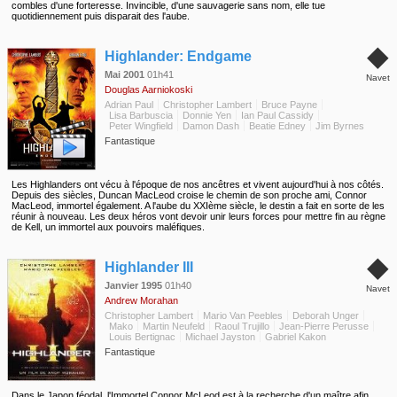
combles d'une forteresse. Invincible, d'une sauvagerie sans nom, elle tue
quotidiennement puis disparait des l'aube.
◆
Highlander: Endgame
Mai 2001
01h41
Navet
Douglas Aarniokoski
Adrian Paul
Christopher Lambert
Bruce Payne
Lisa Barbuscia
Donnie Yen
Ian Paul Cassidy
Peter Wingfield
Damon Dash
Beatie Edney
Jim Byrnes
Fantastique
Les Highlanders ont vécu à l'époque de nos ancêtres et vivent aujourd'hui à nos côtés.
Depuis des siècles, Duncan MacLeod croise le chemin de son proche ami, Connor
MacLeod, immortel également. A l'aube du XXIème siècle, le destin a fait en sorte de les
réunir à nouveau. Les deux héros vont devoir unir leurs forces pour mettre fin au règne
de Kell, un immortel aux pouvoirs maléfiques.
◆
Highlander III
Janvier 1995
01h40
Navet
Andrew Morahan
Christopher Lambert
Mario Van Peebles
Deborah Unger
Mako
Martin Neufeld
Raoul Trujillo
Jean-Pierre Perusse
Louis Bertignac
Michael Jayston
Gabriel Kakon
Fantastique
Dans le Japon féodal, l'Immortel Connor McLeod est à la recherche d'un maître afin