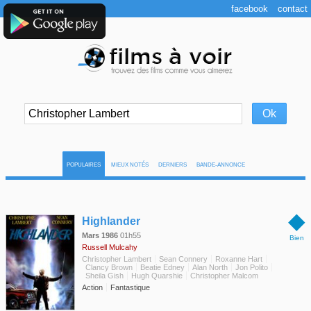
facebook
contact
POPULAIRES
MIEUX NOTÉS
DERNIERS
BANDE-ANNONCE
◆
Highlander
Mars 1986
01h55
Bien
Russell Mulcahy
Christopher Lambert
Sean Connery
Roxanne Hart
Clancy Brown
Beatie Edney
Alan North
Jon Polito
Sheila Gish
Hugh Quarshie
Christopher Malcom
Action
Fantastique