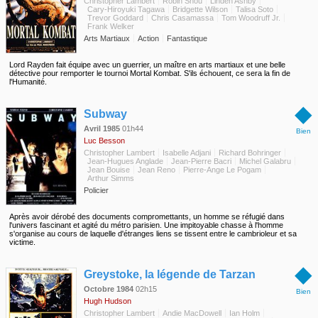
Christopher Lambert
Robin Shou
Linden Ashby
Cary-Hiroyuki Tagawa
Bridgette Wilson
Talisa Soto
Trevor Goddard
Chris Casamassa
Tom Woodruff Jr.
Frank Welker
Arts Martiaux
Action
Fantastique
Lord Rayden fait équipe avec un guerrier, un maître en arts martiaux et une belle
détective pour remporter le tournoi Mortal Kombat. S'ils échouent, ce sera la fin de
l'Humanité.
◆
Subway
Avril 1985
01h44
Bien
Luc Besson
Christopher Lambert
Isabelle Adjani
Richard Bohringer
Jean-Hugues Anglade
Jean-Pierre Bacri
Michel Galabru
Jean Bouise
Jean Reno
Pierre-Ange Le Pogam
Arthur Simms
Policier
Après avoir dérobé des documents compromettants, un homme se réfugié dans
l'univers fascinant et agité du métro parisien. Une impitoyable chasse à l'homme
s'organise au cours de laquelle d'étranges liens se tissent entre le cambrioleur et sa
victime.
◆
Greystoke, la légende de Tarzan
Octobre 1984
02h15
Bien
Hugh Hudson
Christopher Lambert
Andie MacDowell
Ian Holm