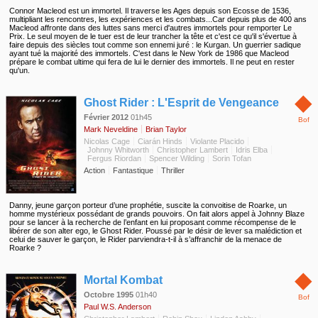
Connor Macleod est un immortel. Il traverse les Ages depuis son Ecosse de 1536,
multipliant les rencontres, les expériences et les combats...Car depuis plus de 400 ans
Macleod affronte dans des luttes sans merci d'autres immortels pour remporter Le
Prix. Le seul moyen de le tuer est de leur trancher la tête et c'est ce qu'il s'évertue à
faire depuis des siècles tout comme son ennemi juré : le Kurgan. Un guerrier sadique
ayant tué la majorité des immortels. C'est dans le New York de 1986 que Macleod
prépare le combat ultime qui fera de lui le dernier des immortels. Il ne peut en rester
qu'un.
◆
Ghost Rider : L'Esprit de Vengeance
Février 2012
01h45
Bof
Mark Neveldine
Brian Taylor
Nicolas Cage
Ciarán Hinds
Violante Placido
Johnny Whitworth
Christopher Lambert
Idris Elba
Fergus Riordan
Spencer Wilding
Sorin Tofan
Action
Fantastique
Thriller
Danny, jeune garçon porteur d’une prophétie, suscite la convoitise de Roarke, un
homme mystérieux possédant de grands pouvoirs. On fait alors appel à Johnny Blaze
pour se lancer à la recherche de l’enfant en lui proposant comme récompense de le
libérer de son alter ego, le Ghost Rider. Poussé par le désir de lever sa malédiction et
celui de sauver le garçon, le Rider parviendra-t-il à s’affranchir de la menace de
Roarke ?
◆
Mortal Kombat
Octobre 1995
01h40
Bof
Paul W.S. Anderson