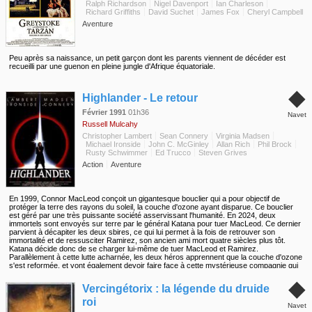
Ralph Richardson
Nigel Davenport
Ian Charleson
Richard Griffiths
David Suchet
James Fox
Cheryl Campbell
Aventure
Peu après sa naissance, un petit garçon dont les parents viennent de décéder est
recueilli par une guenon en pleine jungle d'Afrique équatoriale.
◆
Highlander - Le retour
Février 1991
01h36
Navet
Russell Mulcahy
Christopher Lambert
Sean Connery
Virginia Madsen
Michael Ironside
John C. McGinley
Allan Rich
Phil Brock
Rusty Schwimmer
Ed Trucco
Steven Grives
Action
Aventure
En 1999, Connor MacLeod conçoit un gigantesque bouclier qui a pour objectif de
protéger la terre des rayons du soleil, la couche d'ozone ayant disparue. Ce bouclier
est géré par une très puissante société asservissant l'humanité. En 2024, deux
immortels sont envoyés sur terre par le général Katana pour tuer MacLeod. Ce dernier
parvient à décapiter les deux sbires, ce qui lui permet à la fois de retrouver son
immortalité et de ressusciter Ramirez, son ancien ami mort quatre siècles plus tôt.
Katana décide donc de se charger lui-même de tuer MacLeod et Ramirez.
Parallèlement à cette lutte acharnée, les deux héros apprennent que la couche d'ozone
s'est reformée, et vont également devoir faire face à cette mystérieuse compagnie qui
exploite les hommes pour s'enrichir.
◆
Vercingétorix : la légende du druide
roi
Navet