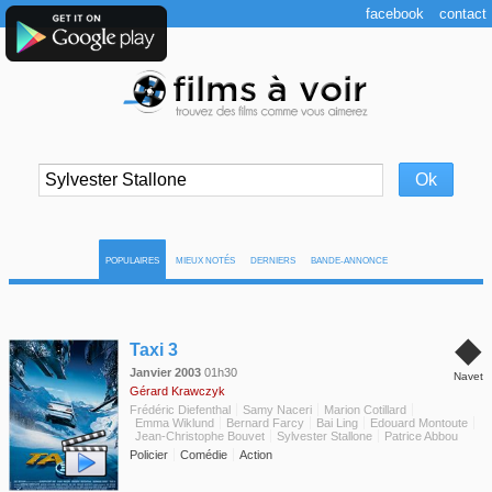
facebook
contact
POPULAIRES
MIEUX NOTÉS
DERNIERS
BANDE-ANNONCE
◆
Taxi 3
Janvier 2003
01h30
Navet
Gérard Krawczyk
Frédéric Diefenthal
Samy Naceri
Marion Cotillard
Emma Wiklund
Bernard Farcy
Bai Ling
Edouard Montoute
Jean-Christophe Bouvet
Sylvester Stallone
Patrice Abbou
Policier
Comédie
Action