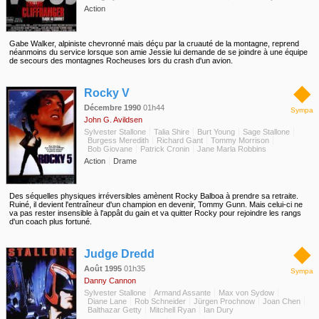
Action
Gabe Walker, alpiniste chevronné mais déçu par la cruauté de la montagne, reprend
néanmoins du service lorsque son amie Jessie lui demande de se joindre à une équipe
de secours des montagnes Rocheuses lors du crash d'un avion.
◆
Rocky V
Décembre 1990
01h44
Sympa
John G. Avildsen
Sylvester Stallone
Talia Shire
Burt Young
Sage Stallone
Burgess Meredith
Richard Gant
Tommy Morrison
Bob Giovane
Patrick Cronin
Jane Marla Robbins
Action
Drame
Des séquelles physiques irréversibles amènent Rocky Balboa à prendre sa retraite.
Ruiné, il devient l'entraîneur d'un champion en devenir, Tommy Gunn. Mais celui-ci ne
va pas rester insensible à l'appât du gain et va quitter Rocky pour rejoindre les rangs
d'un coach plus fortuné.
◆
Judge Dredd
Août 1995
01h35
Sympa
Danny Cannon
Sylvester Stallone
Armand Assante
Max von Sydow
Diane Lane
Rob Schneider
Jürgen Prochnow
Joan Chen
Balthazar Getty
Mitchell Ryan
Ian Dury