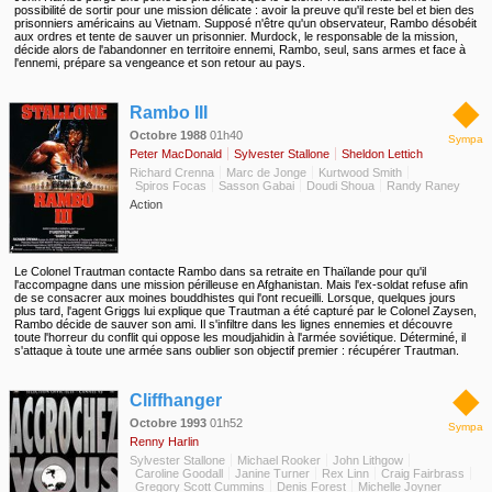
possibilité de sortir pour une mission délicate : avoir la preuve qu'il reste bel et bien des
prisonniers américains au Vietnam. Supposé n'être qu'un observateur, Rambo désobéit
aux ordres et tente de sauver un prisonnier. Murdock, le responsable de la mission,
décide alors de l'abandonner en territoire ennemi, Rambo, seul, sans armes et face à
l'ennemi, prépare sa vengeance et son retour au pays.
◆
Rambo III
Octobre 1988
01h40
Sympa
Peter MacDonald
Sylvester Stallone
Sheldon Lettich
Richard Crenna
Marc de Jonge
Kurtwood Smith
Spiros Focas
Sasson Gabai
Doudi Shoua
Randy Raney
Action
Le Colonel Trautman contacte Rambo dans sa retraite en Thaïlande pour qu'il
l'accompagne dans une mission périlleuse en Afghanistan. Mais l'ex-soldat refuse afin
de se consacrer aux moines bouddhistes qui l'ont recueilli. Lorsque, quelques jours
plus tard, l'agent Griggs lui explique que Trautman a été capturé par le Colonel Zaysen,
Rambo décide de sauver son ami. Il s'infiltre dans les lignes ennemies et découvre
toute l'horreur du conflit qui oppose les moudjahidin à l'armée soviétique. Déterminé, il
s'attaque à toute une armée sans oublier son objectif premier : récupérer Trautman.
◆
Cliffhanger
Octobre 1993
01h52
Sympa
Renny Harlin
Sylvester Stallone
Michael Rooker
John Lithgow
Caroline Goodall
Janine Turner
Rex Linn
Craig Fairbrass
Gregory Scott Cummins
Denis Forest
Michelle Joyner