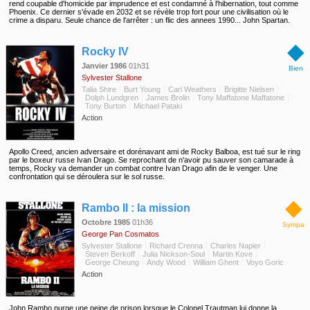
rend coupable d'homicide par imprudence et est condamné à l'hibernation, tout comme
Phoenix. Ce dernier s'évade en 2032 et se révèle trop fort pour une civilisation où le
crime a disparu. Seule chance de l'arrêter : un flic des annees 1990... John Spartan.
◆
Rocky IV
Janvier 1986
01h31
Bien
Sylvester Stallone
Talia Shire
Burt Young
Carl Weathers
Brigitte Nielsen
Dolph Lundgren
James Brolin
Tony Maffatone Maffatone
Tony Burton
Michael Pataki
Action
Apollo Creed, ancien adversaire et dorénavant ami de Rocky Balboa, est tué sur le ring
par le boxeur russe Ivan Drago. Se reprochant de n'avoir pu sauver son camarade à
temps, Rocky va demander un combat contre Ivan Drago afin de le venger. Une
confrontation qui se déroulera sur le sol russe.
◆
Rambo II : la mission
Octobre 1985
01h36
Sympa
George Pan Cosmatos
Sylvester Stallone
Richard Crenna
Charles Napier
Steven Berkoff
Julia Nickson-Soul
Martin Kove
George Cheung
Andy Wood
William Ghent
Voyo Goric
Action
John Rambo purge une peine de prison lorsque le Colonel Trautman lui donne la