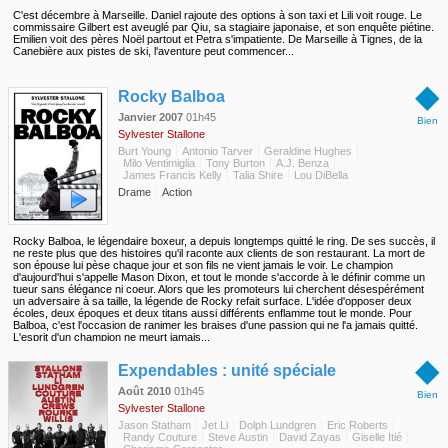
C'est décembre à Marseille. Daniel rajoute des options à son taxi et Lili voit rouge. Le
commissaire Gilbert est aveuglé par Qiu, sa stagiaire japonaise, et son enquête piétine.
Emilien voit des pères Noël partout et Petra s'impatiente. De Marseille à Tignes, de la
Canebière aux pistes de ski, l'aventure peut commencer...
◆
Rocky Balboa
Janvier 2007
01h45
Bien
Sylvester Stallone
Burt Young
Antonio Tarver
Geraldine Hughes
Milo Ventimiglia
Tony Burton
A.J. Benza
James Francis Kelly
Talia Shire
Lou DiBella
Drame
Action
Rocky Balboa, le légendaire boxeur, a depuis longtemps quitté le ring. De ses succès, il
ne reste plus que des histoires qu'il raconte aux clients de son restaurant. La mort de
son épouse lui pèse chaque jour et son fils ne vient jamais le voir. Le champion
d'aujourd'hui s'appelle Mason Dixon, et tout le monde s'accorde à le définir comme un
tueur sans élégance ni coeur. Alors que les promoteurs lui cherchent désespérément
un adversaire à sa taille, la légende de Rocky refait surface. L'idée d'opposer deux
écoles, deux époques et deux titans aussi différents enflamme tout le monde. Pour
Balboa, c'est l'occasion de ranimer les braises d'une passion qui ne l'a jamais quitté.
L'esprit d'un champion ne meurt jamais...
◆
Expendables : unité spéciale
Août 2010
01h45
Bien
Sylvester Stallone
Jason Statham
Jet Li
Dolph Lundgren
Eric Roberts
Randy Couture
Steve Austin
David Zayas
Giselle Itié