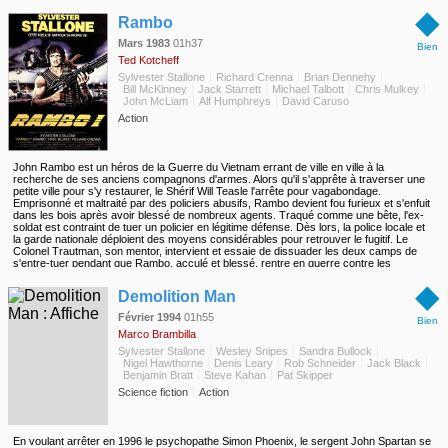
retrouver. Rambo sait mieux que personne ce qu'il faut faire dans ce genre de
◆
situation...
Rambo
Mars 1983
01h37
Bien
Ted Kotcheff
Sylvester Stallone
Richard Crenna
Brian Dennehy
Bill McKinney
Jack Starrett
Michael Talbott
Chris Mulkey
John McLiam
Alf Humphreys
David Caruso
Action
John Rambo est un héros de la Guerre du Vietnam errant de ville en ville à la
recherche de ses anciens compagnons d'armes. Alors qu'il s'apprête à traverser une
petite ville pour s'y restaurer, le Shérif Will Teasle l'arrête pour vagabondage.
Emprisonné et maltraité par des policiers abusifs, Rambo devient fou furieux et s'enfuit
dans les bois après avoir blessé de nombreux agents. Traqué comme une bête, l'ex-
soldat est contraint de tuer un policier en légitime défense. Dès lors, la police locale et
la garde nationale déploient des moyens considérables pour retrouver le fugitif. Le
Colonel Trautman, son mentor, intervient et essaie de dissuader les deux camps de
s'entre-tuer pendant que Rambo, acculé et blessé, rentre en guerre contre les
autorités.
◆
Demolition Man
Février 1994
01h55
Bien
Marco Brambilla
Sylvester Stallone
Wesley Snipes
Sandra Bullock
Nigel Hawthorne
Denis Leary
Rob Schneider
Jack Black
Benjamin Bratt
Steve Kahan
Pat Skipper
Science fiction
Action
En voulant arrêter en 1996 le psychopathe Simon Phoenix, le sergent John Spartan se