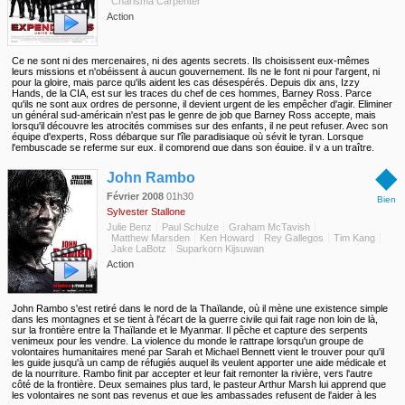
Charisma Carpenter
Action
Ce ne sont ni des mercenaires, ni des agents secrets. Ils choisissent eux-mêmes
leurs missions et n'obéissent à aucun gouvernement. Ils ne le font ni pour l'argent, ni
pour la gloire, mais parce qu'ils aident les cas désespérés. Depuis dix ans, Izzy
Hands, de la CIA, est sur les traces du chef de ces hommes, Barney Ross. Parce
qu'ils ne sont aux ordres de personne, il devient urgent de les empêcher d'agir. Eliminer
un général sud-américain n'est pas le genre de job que Barney Ross accepte, mais
lorsqu'il découvre les atrocités commises sur des enfants, il ne peut refuser. Avec son
équipe d'experts, Ross débarque sur l'île paradisiaque où sévit le tyran. Lorsque
l'embuscade se referme sur eux, il comprend que dans son équipe, il y a un traître.
Après avoir échappé de justesse à la mort, ils reviennent aux Etats-Unis, où chaque
◆
membre de l'équipe est attendu. Il faudra que chacun atteigne les sommets de son art
John Rambo
pour en sortir et démasquer celui qui a trahi...
Février 2008
01h30
Bien
Sylvester Stallone
Julie Benz
Paul Schulze
Graham McTavish
Matthew Marsden
Ken Howard
Rey Gallegos
Tim Kang
Jake LaBotz
Suparkorn Kijsuwan
Action
John Rambo s'est retiré dans le nord de la Thaïlande, où il mène une existence simple
dans les montagnes et se tient à l'écart de la guerre civile qui fait rage non loin de là,
sur la frontière entre la Thaïlande et le Myanmar. Il pêche et capture des serpents
venimeux pour les vendre. La violence du monde le rattrape lorsqu'un groupe de
volontaires humanitaires mené par Sarah et Michael Bennett vient le trouver pour qu'il
les guide jusqu'à un camp de réfugiés auquel ils veulent apporter une aide médicale et
de la nourriture. Rambo finit par accepter et leur fait remonter la rivière, vers l'autre
côté de la frontière. Deux semaines plus tard, le pasteur Arthur Marsh lui apprend que
les volontaires ne sont pas revenus et que les ambassades refusent de l'aider à les