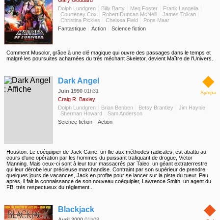
Gary Goddard
Dolph Lundgren
Billy Barty
Meg Foster
Frank Langella
Courteney Cox
Robert Duncan McNeill
James Tolkan
Christina Pickles
Chelsea Field
Pons Maar
Fantastique
Action
Science fiction
Comment Musclor, grâce à une clé magique qui ouvre des passages dans le temps et
malgré les poursuites acharnées du très méchant Skeletor, devient Maître de l'Univers.
◆
Dark Angel
Juin 1990
01h31
Sympa
Craig R. Baxley
Dolph Lundgren
Brian Benben
Betsy Brantley
Jim Haynie
Sherman Howard
Sam Anderson
Science fiction
Action
Houston. Le coéquipier de Jack Caine, un flic aux méthodes radicales, est abattu au
cours d'une opération par les hommes du puissant trafiquant de drogue, Victor
Manning. Mais ceux-ci sont à leur tour massacrés par Talec, un géant extraterrestre
qui leur dérobe leur précieuse marchandise. Contraint par son supérieur de prendre
quelques jours de vacances, Jack en profite pour se lancer sur la piste du tueur. Peu
après, il fait la connaissance de son nouveau coéquipier, Lawrence Smith, un agent du
FBI très respectueux du règlement...
◆
Blackjack
Avril 2000
01h08