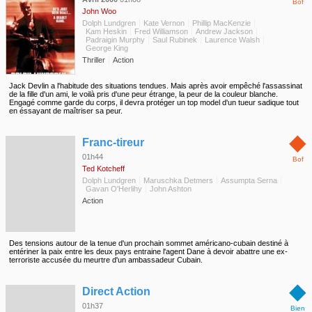
Bof
John Woo
Dolph Lundgren
Kate Vernon
Phillip MacKenzie
Kam Heskin
Fred Williamson
Andrew Jackson
Padraigin Murphy
Saul Rubinek
Laurence Walsh
George King
Thriller
Action
Jack Devlin a l'habitude des situations tendues. Mais après avoir empêché l'assassinat
de la fille d'un ami, le voilà pris d'une peur étrange, la peur de la couleur blanche.
Engagé comme garde du corps, il devra protéger un top model d'un tueur sadique tout
en éssayant de maîtriser sa peur.
◆
Franc-tireur
01h44
Bof
Ted Kotcheff
Dolph Lundgren
Maruschka Detmers
Assumpta Serna
Gavan O'Herlihy
John Ashton
Action
Des tensions autour de la tenue d'un prochain sommet américano-cubain destiné à
entériner la paix entre les deux pays entraine l'agent Dane à devoir abattre une ex-
terroriste accusée du meurtre d'un ambassadeur Cubain.
◆
Direct Action
01h37
Bien