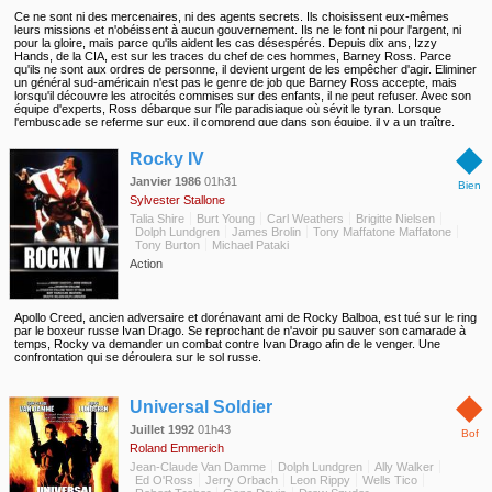
Ce ne sont ni des mercenaires, ni des agents secrets. Ils choisissent eux-mêmes
leurs missions et n'obéissent à aucun gouvernement. Ils ne le font ni pour l'argent, ni
pour la gloire, mais parce qu'ils aident les cas désespérés. Depuis dix ans, Izzy
Hands, de la CIA, est sur les traces du chef de ces hommes, Barney Ross. Parce
qu'ils ne sont aux ordres de personne, il devient urgent de les empêcher d'agir. Eliminer
un général sud-américain n'est pas le genre de job que Barney Ross accepte, mais
lorsqu'il découvre les atrocités commises sur des enfants, il ne peut refuser. Avec son
équipe d'experts, Ross débarque sur l'île paradisiaque où sévit le tyran. Lorsque
l'embuscade se referme sur eux, il comprend que dans son équipe, il y a un traître.
Après avoir échappé de justesse à la mort, ils reviennent aux Etats-Unis, où chaque
◆
membre de l'équipe est attendu. Il faudra que chacun atteigne les sommets de son art
Rocky IV
pour en sortir et démasquer celui qui a trahi...
Janvier 1986
01h31
Bien
Sylvester Stallone
Talia Shire
Burt Young
Carl Weathers
Brigitte Nielsen
Dolph Lundgren
James Brolin
Tony Maffatone Maffatone
Tony Burton
Michael Pataki
Action
Apollo Creed, ancien adversaire et dorénavant ami de Rocky Balboa, est tué sur le ring
par le boxeur russe Ivan Drago. Se reprochant de n'avoir pu sauver son camarade à
temps, Rocky va demander un combat contre Ivan Drago afin de le venger. Une
confrontation qui se déroulera sur le sol russe.
◆
Universal Soldier
Juillet 1992
01h43
Bof
Roland Emmerich
Jean-Claude Van Damme
Dolph Lundgren
Ally Walker
Ed O'Ross
Jerry Orbach
Leon Rippy
Wells Tico