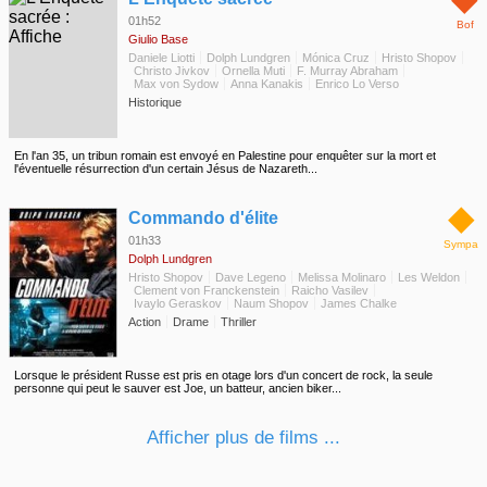
01h52
Bof
Giulio Base
Daniele Liotti
Dolph Lundgren
Mónica Cruz
Hristo Shopov
Christo Jivkov
Ornella Muti
F. Murray Abraham
Max von Sydow
Anna Kanakis
Enrico Lo Verso
Historique
En l'an 35, un tribun romain est envoyé en Palestine pour enquêter sur la mort et
l'éventuelle résurrection d'un certain Jésus de Nazareth...
◆
Commando d'élite
01h33
Sympa
Dolph Lundgren
Hristo Shopov
Dave Legeno
Melissa Molinaro
Les Weldon
Clement von Franckenstein
Raicho Vasilev
Ivaylo Geraskov
Naum Shopov
James Chalke
Action
Drame
Thriller
Lorsque le président Russe est pris en otage lors d'un concert de rock, la seule
personne qui peut le sauver est Joe, un batteur, ancien biker...
Afficher plus de films ...