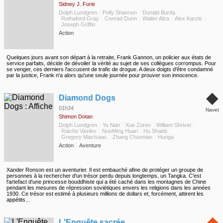
Sidney J. Furie
Dolph Lundgren
Polly Shannon
Donald Burda
Rothaford Gray
Conrad Dunn
Walter Alza
Alex Karzis
Joseph Griffin
Action
Quelques jours avant son départ à la retraite, Frank Gannon, un policier aux états de
service parfaits, décide de dévoiler la vérité au sujet de ses collègues corrompus. Pour
se venger, ces derniers l'accusent de trafic de drogue. A deux doigts d'être condamné
par la justice, Frank n'a alors qu'une seule journée pour prouver son innocence.
◆
Diamond Dogs
01h34
Navet
Shimon Dotan
Dolph Lundgren
Yu Nan
Xue Zuren
William Shriver
Raicho Vasilev
NuoMing Huari
Hu Shabb
Gregory MacIsaac
Zhang Chunnian
Huriga
Action
Aventure
Xander Ronson est un aventurier. Il est embauché afine de protéger un groupe de
personnes à la rechercher d'un trésor perdu depuis longtemps, un Tangka. C'est
l'artefact d'une princesse bouddhiste qui a été caché dans les montagnes de Chine
pendant les mesures de répression soviétiques envers les religions dans les années
1930. Ce trésor est estimé à plusieurs millions de dollars et, forcément, attirent les
appétits...
◆
L'Enquête sacrée