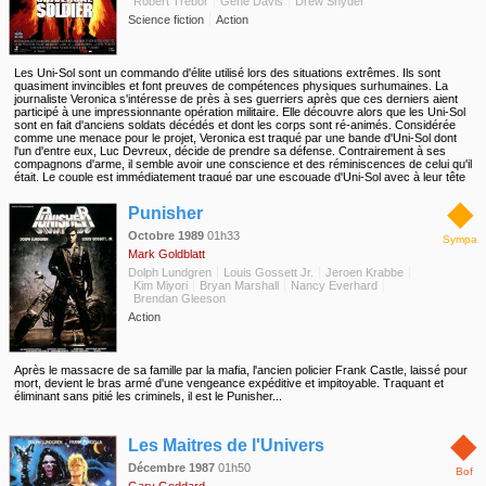
Robert Trebor
Gene Davis
Drew Snyder
Science fiction
Action
Les Uni-Sol sont un commando d'élite utilisé lors des situations extrêmes. Ils sont
quasiment invincibles et font preuves de compétences physiques surhumaines. La
journaliste Veronica s'intéresse de près à ses guerriers après que ces derniers aient
participé à une impressionnante opération militaire. Elle découvre alors que les Uni-Sol
sont en fait d'anciens soldats décédés et dont les corps sont ré-animés. Considérée
comme une menace pour le projet, Veronica est traqué par une bande d'Uni-Sol dont
l'un d'entre eux, Luc Devreux, décide de prendre sa défense. Contrairement à ses
compagnons d'arme, il semble avoir une conscience et des réminiscences de celui qu'il
était. Le couple est immédiatement traqué par une escouade d'Uni-Sol avec à leur tête
Andrew Scott, un sergent sadique abattu par Devreux durant la Guerre du Vietnam et
◆
depuis ressuscité...
Punisher
Octobre 1989
01h33
Sympa
Mark Goldblatt
Dolph Lundgren
Louis Gossett Jr.
Jeroen Krabbe
Kim Miyori
Bryan Marshall
Nancy Everhard
Brendan Gleeson
Action
Après le massacre de sa famille par la mafia, l'ancien policier Frank Castle, laissé pour
mort, devient le bras armé d'une vengeance expéditive et impitoyable. Traquant et
éliminant sans pitié les criminels, il est le Punisher...
◆
Les Maitres de l'Univers
Décembre 1987
01h50
Bof