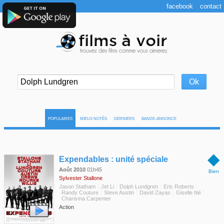
facebook
contact
POPULAIRES
MIEUX NOTÉS
DERNIERS
BANDE-ANNONCE
◆
Expendables : unité spéciale
Août 2010
01h45
Bien
Sylvester Stallone
Jason Statham
Jet Li
Dolph Lundgren
Eric Roberts
Randy Couture
Steve Austin
David Zayas
Giselle Itié
Charisma Carpenter
Action