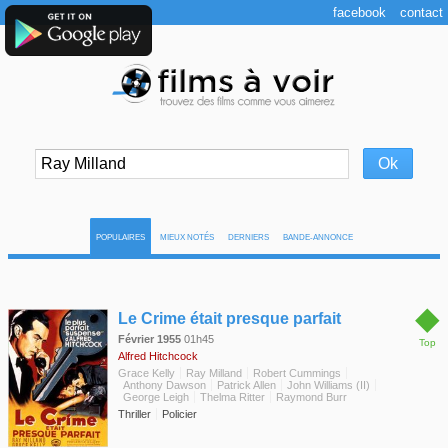
facebook
contact
POPULAIRES
MIEUX NOTÉS
DERNIERS
BANDE-ANNONCE
◆
Le Crime était presque parfait
Février 1955
01h45
Top
Alfred Hitchcock
Grace Kelly
Ray Milland
Robert Cummings
Anthony Dawson
Patrick Allen
John Williams (II)
George Leigh
Thelma Ritter
Raymond Burr
Thriller
Policier