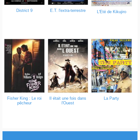
District 9
E.T. l'extra-terrestre
L'Eté de Kikujiro
Il était une fois dans
La Party
Fisher King : Le roi
l'Ouest
pêcheur