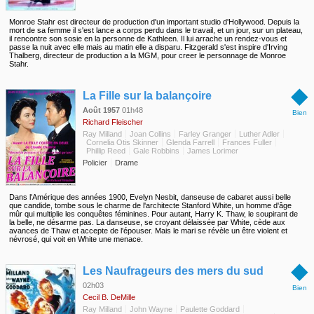
Monroe Stahr est directeur de production d'un important studio d'Hollywood. Depuis la
mort de sa femme il s'est lance a corps perdu dans le travail, et un jour, sur un plateau,
il rencontre son sosie en la personne de Kathleen. Il lui arrache un rendez-vous et
passe la nuit avec elle mais au matin elle a disparu. Fitzgerald s'est inspire d'Irving
Thalberg, directeur de production a la MGM, pour creer le personnage de Monroe
Stahr.
◆
La Fille sur la balançoire
Août 1957
01h48
Bien
Richard Fleischer
Ray Milland
Joan Collins
Farley Granger
Luther Adler
Cornelia Otis Skinner
Glenda Farrell
Frances Fuller
Phillip Reed
Gale Robbins
James Lorimer
Policier
Drame
Dans l'Amérique des années 1900, Evelyn Nesbit, danseuse de cabaret aussi belle
que candide, tombe sous le charme de l'architecte Stanford White, un homme d'âge
mûr qui multiplie les conquêtes féminines. Pour autant, Harry K. Thaw, le soupirant de
la belle, ne désarme pas. La danseuse, se croyant délaissée par White, cède aux
avances de Thaw et accepte de l'épouser. Mais le mari se révèle un être violent et
névrosé, qui voit en White une menace.
◆
Les Naufrageurs des mers du sud
02h03
Bien
Cecil B. DeMille
Ray Milland
John Wayne
Paulette Goddard