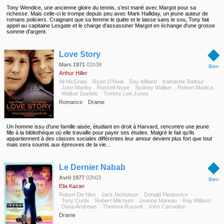
Tony Wendice, une ancienne gloire du tennis, s'est marié avec Margot pour sa
richesse. Mais celle-ci le trompe depuis peu avec Mark Halliday, un jeune auteur de
romans policiers. Craignant que sa femme le quitte et le laisse sans le sou, Tony fait
appel au capitaine Lesgate et le charge d'assassiner Margot en échange d'une grosse
somme d'argent.
◆
Love Story
Mars 1971
01h39
Bien
Arthur Hiller
Ali McGraw
Ryan O'Neal
Ray Milland
Katharine Balfour
John Marley
Russell Nype
Sydney Walker
Robert Modica
Walker Daniels
Tommy Lee Jones
Romance
Drame
Un homme issu d'une famille aisée, étudiant en droit à Harvard, rencontre une jeune
fille à la bibliothèque où elle travaille pour payer ses études. Malgré le fait qu'ils
appartiennent à des classes sociales différentes leur amour devient plus fort que tout
mais sera soumis aux épreuves de la vie...
◆
Le Dernier Nabab
Avril 1977
02h03
Bien
Elia Kazan
Robert De Niro
Jack Nicholson
Donald Pleasence
Tony Curtis
Robert Mitchum
Jeanne Moreau
Ray Milland
Dana Andrews
Theresa Russell
John Carradine
Drame