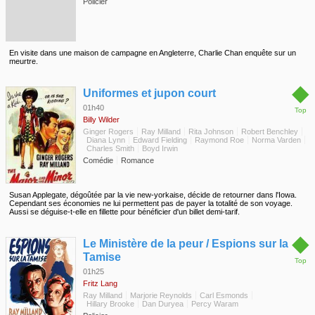
Policier
En visite dans une maison de campagne en Angleterre, Charlie Chan enquête sur un
meurtre.
◆
Uniformes et jupon court
01h40
Top
Billy Wilder
Ginger Rogers
Ray Milland
Rita Johnson
Robert Benchley
Diana Lynn
Edward Fielding
Raymond Roe
Norma Varden
Charles Smith
Boyd Irwin
Comédie
Romance
Susan Applegate, dégoûtée par la vie new-yorkaise, décide de retourner dans l'Iowa.
Cependant ses économies ne lui permettent pas de payer la totalité de son voyage.
Aussi se déguise-t-elle en fillette pour bénéficier d'un billet demi-tarif.
◆
Le Ministère de la peur / Espions sur la
Tamise
Top
01h25
Fritz Lang
Ray Milland
Marjorie Reynolds
Carl Esmonds
Hillary Brooke
Dan Duryea
Percy Waram