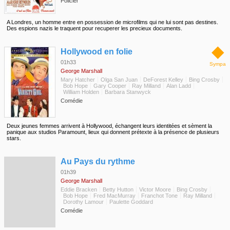
Policier
A Londres, un homme entre en possession de microfilms qui ne lui sont pas destines.
Des espions nazis le traquent pour recuperer les precieux documents.
◆
Hollywood en folie
01h33
Sympa
George Marshall
Mary Hatcher
Olga San Juan
DeForest Kelley
Bing Crosby
Bob Hope
Gary Cooper
Ray Milland
Alan Ladd
William Holden
Barbara Stanwyck
Comédie
Deux jeunes femmes arrivent à Hollywood, échangent leurs identitées et sèment la
panique aux studios Paramount, lieux qui donnent prétexte à la présence de plusieurs
stars.
◆
Au Pays du rythme
01h39
George Marshall
Eddie Bracken
Betty Hutton
Victor Moore
Bing Crosby
Bob Hope
Fred MacMurray
Franchot Tone
Ray Milland
Dorothy Lamour
Paulette Goddard
Comédie