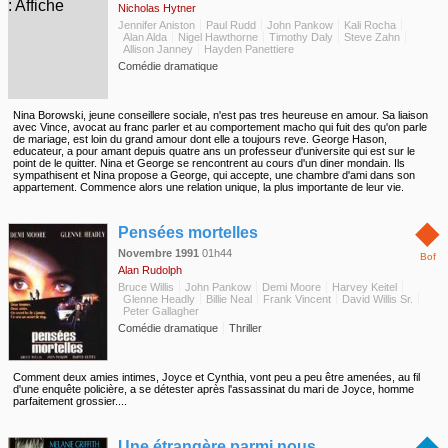
Nicholas Hytner
Jennifer Aniston
Paul Rudd
John Pankow
Kali Rocha
Alan Alda
Nigel Hawthorne
Timothy Daly
Steve Zahn
Allison Janney
Hayden Panettiere
Comédie dramatique
Nina Borowski, jeune conseillere sociale, n'est pas tres heureuse en amour. Sa liaison
avec Vince, avocat au franc parler et au comportement macho qui fuit des qu'on parle
de mariage, est loin du grand amour dont elle a toujours reve. George Hason,
educateur, a pour amant depuis quatre ans un professeur d'universite qui est sur le
point de le quitter. Nina et George se rencontrent au cours d'un diner mondain. Ils
sympathisent et Nina propose a George, qui accepte, une chambre d'ami dans son
appartement. Commence alors une relation unique, la plus importante de leur vie.
◆
Pensées mortelles
Novembre 1991
01h44
Bof
Alan Rudolph
Bruce Willis
John Pankow
Demi Moore
Harvey Keitel
Glenne Headly
Billie Neal
Frank Vincent
David Willis Sr.
Peter Gallagher
Comédie dramatique
Thriller
Comment deux amies intimes, Joyce et Cynthia, vont peu a peu être amenées, au fil
d'une enquête policière, a se détester après l'assassinat du mari de Joyce, homme
parfaitement grossier....
◆
Une étrangère parmi nous