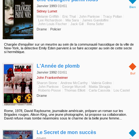
Janvier 1993
01h51
Bien
Sidney Lumet
Melanie Griffith
Eric Thal
John Pankow
Tracy Pollan
Lee Richardson
Mia Sara
James Gandolfini
John Louis Fischer
Jack Gill
Rena Sofer
Drame
Policier
Chargée d'enquêter sur un meurtre au sein de la communauté hassidique de la ville de
New-York, la détective Emily Eden parvient à se faire accepter au sein de cette secte
si hermétique.
◆
L'Année de plomb
Janvier 1992
01h51
Bof
John Frankenheimer
Sharon Stone
Andrew McCarthy
Valeria Golino
John Pankow
George Murcell
Mattia Sbragia
Roberto Posse
Thomas Elliott
Carla Cassola
Lou Castel
Drame
Rome, 1978, David Raybourne, journaliste américain, prépare un roman sur les
Brigades rouges. Alison King, une jeune photographe, lui propose sa collaboration.
David refuse mais tombe néanmoins sous le charme de la belle jeune femme...
◆
Le Secret de mon succès
01h50