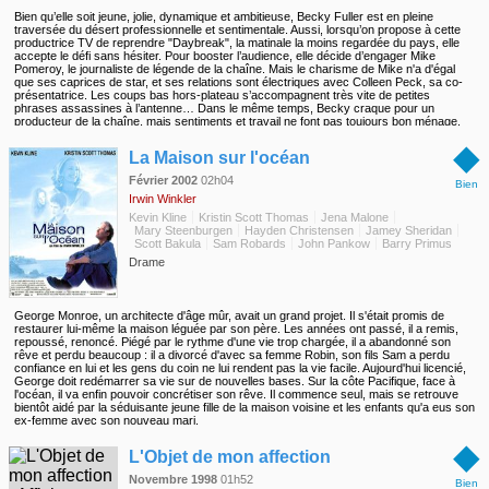
Bien qu’elle soit jeune, jolie, dynamique et ambitieuse, Becky Fuller est en pleine
traversée du désert professionnelle et sentimentale. Aussi, lorsqu’on propose à cette
productrice TV de reprendre "Daybreak", la matinale la moins regardée du pays, elle
accepte le défi sans hésiter. Pour booster l’audience, elle décide d’engager Mike
Pomeroy, le journaliste de légende de la chaîne. Mais le charisme de Mike n'a d'égal
que ses caprices de star, et ses relations sont électriques avec Colleen Peck, sa co-
présentatrice. Les coups bas hors-plateau s’accompagnent très vite de petites
phrases assassines à l’antenne… Dans le même temps, Becky craque pour un
producteur de la chaîne, mais sentiments et travail ne font pas toujours bon ménage.
Parviendra-t-elle à sortir l’émission de l’impasse et à trouver l’amour ?
◆
La Maison sur l'océan
Février 2002
02h04
Bien
Irwin Winkler
Kevin Kline
Kristin Scott Thomas
Jena Malone
Mary Steenburgen
Hayden Christensen
Jamey Sheridan
Scott Bakula
Sam Robards
John Pankow
Barry Primus
Drame
George Monroe, un architecte d'âge mûr, avait un grand projet. Il s'était promis de
restaurer lui-même la maison léguée par son père. Les années ont passé, il a remis,
repoussé, renoncé. Piégé par le rythme d'une vie trop chargée, il a abandonné son
rêve et perdu beaucoup : il a divorcé d'avec sa femme Robin, son fils Sam a perdu
confiance en lui et les gens du coin ne lui rendent pas la vie facile. Aujourd'hui licencié,
George doit redémarrer sa vie sur de nouvelles bases. Sur la côte Pacifique, face à
l'océan, il va enfin pouvoir concrétiser son rêve. Il commence seul, mais se retrouve
bientôt aidé par la séduisante jeune fille de la maison voisine et les enfants qu'a eus son
ex-femme avec son nouveau mari.
◆
L'Objet de mon affection
Novembre 1998
01h52
Bien