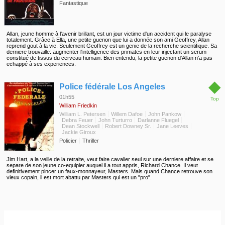
Fantastique
Allan, jeune homme à l'avenir brillant, est un jour victime d'un accident qui le paralyse
totalement. Grâce à Ella, une petite guenon que lui a donnée son ami Geoffrey, Allan
reprend gout à la vie. Seulement Geoffrey est un genie de la recherche scientifique. Sa
derniere trouvaille: augmenter l'intelligence des primates en leur injectant un serum
constitué de tissus du cerveau humain. Bien entendu, la petite guenon d'Allan n'a pas
echappé à ses experiences.
◆
Police fédérale Los Angeles
01h55
Top
William Friedkin
William L. Petersen
Willem Dafoe
John Pankow
Debra Feuer
John Turturro
Darlanne Fluegel
Dean Stockwell
Robert Downey Sr.
Jane Leeves
Jackie Giroux
Policier
Thriller
Jim Hart, a la veille de la retraite, veut faire cavalier seul sur une derniere affaire et se
separe de son jeune co-equipier auquel il a tout appris, Richard Chance. Il veut
definitivement pincer un faux-monnayeur, Masters. Mais quand Chance retrouve son
vieux copain, il est mort abattu par Masters qui est un "pro".