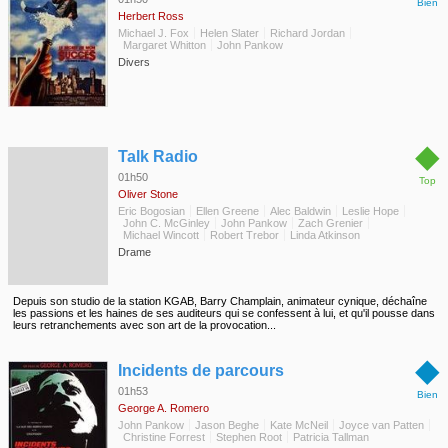
Bien
Herbert Ross
Michael J. Fox
Helen Slater
Richard Jordan
Margaret Whitton
John Pankow
Divers
◆
Talk Radio
01h50
Top
Oliver Stone
Eric Bogosian
Ellen Greene
Alec Baldwin
Leslie Hope
John C. McGinley
John Pankow
Zach Grenier
Michael Wincott
Robert Trebor
Linda Atkinson
Drame
Depuis son studio de la station KGAB, Barry Champlain, animateur cynique, déchaîne
les passions et les haines de ses auditeurs qui se confessent à lui, et qu'il pousse dans
leurs retranchements avec son art de la provocation...
◆
Incidents de parcours
01h53
Bien
George A. Romero
John Pankow
Jason Beghe
Kate McNeil
Joyce van Patten
Christine Forrest
Stephen Root
Patricia Tallman