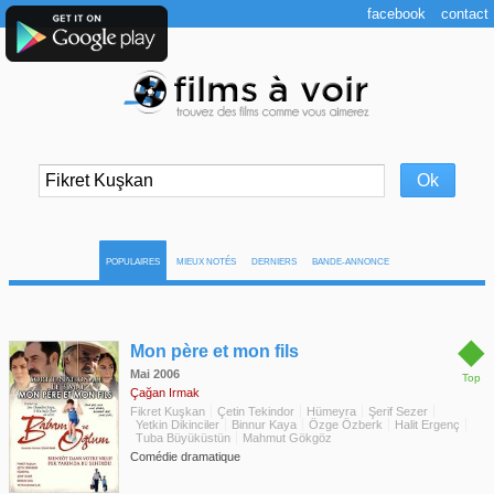
facebook
contact
POPULAIRES
MIEUX NOTÉS
DERNIERS
BANDE-ANNONCE
◆
Mon père et mon fils
Mai 2006
Top
Çağan Irmak
Fikret Kuşkan
Çetin Tekindor
Hümeyra
Şerif Sezer
Yetkin Dikinciler
Binnur Kaya
Özge Özberk
Halit Ergenç
Tuba Büyüküstün
Mahmut Gökgöz
Comédie dramatique