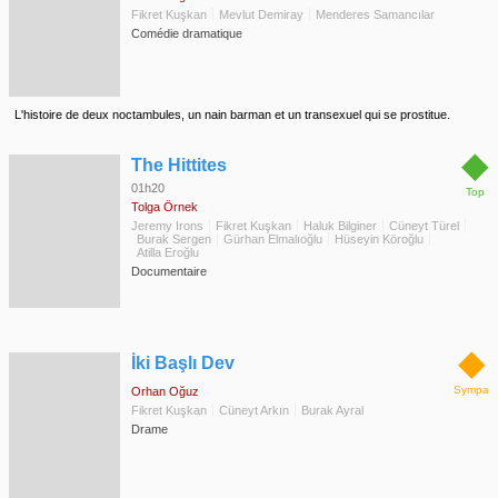
Fikret Kuşkan
Mevlut Demiray
Menderes Samancılar
Comédie dramatique
L'histoire de deux noctambules, un nain barman et un transexuel qui se prostitue.
◆
The Hittites
01h20
Top
Tolga Örnek
Jeremy Irons
Fikret Kuşkan
Haluk Bilginer
Cüneyt Türel
Burak Sergen
Gürhan Elmalıoğlu
Hüseyin Köroğlu
Atilla Eroğlu
Documentaire
◆
İki Başlı Dev
Sympa
Orhan Oğuz
Fikret Kuşkan
Cüneyt Arkın
Burak Ayral
Drame