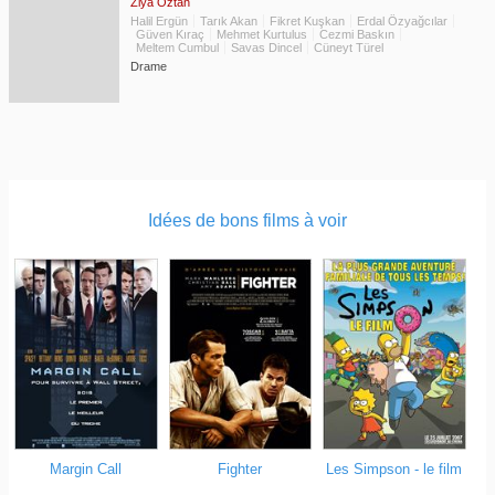
Ziya Öztan
Halil Ergün
Tarık Akan
Fikret Kuşkan
Erdal Özyağcılar
Güven Kıraç
Mehmet Kurtulus
Cezmi Baskın
Meltem Cumbul
Savas Dincel
Cüneyt Türel
Drame
Idées de bons films à voir
Margin Call
Fighter
Les Simpson - le film