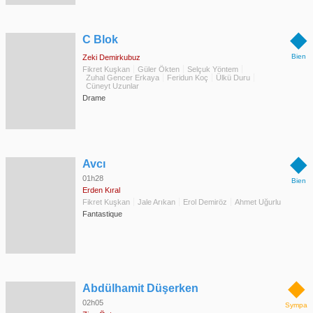
◆
C Blok
Bien
Zeki Demirkubuz
Fikret Kuşkan
Güler Ökten
Selçuk Yöntem
Zuhal Gencer Erkaya
Feridun Koç
Ülkü Duru
Cüneyt Uzunlar
Drame
◆
Avcı
01h28
Bien
Erden Kıral
Fikret Kuşkan
Jale Arıkan
Erol Demiröz
Ahmet Uğurlu
Fantastique
◆
Abdülhamit Düşerken
02h05
Sympa