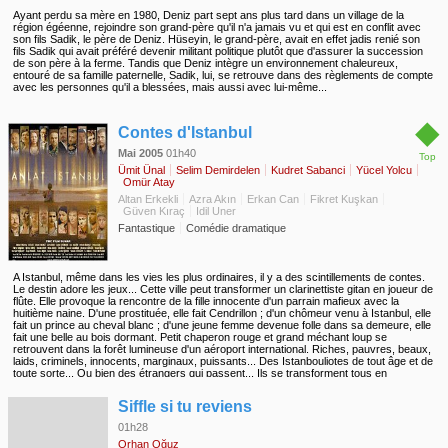
Ayant perdu sa mère en 1980, Deniz part sept ans plus tard dans un village de la
région égéenne, rejoindre son grand-père qu'il n'a jamais vu et qui est en conflit avec
son fils Sadik, le père de Deniz. Hüseyin, le grand-père, avait en effet jadis renié son
fils Sadik qui avait préféré devenir militant politique plutôt que d'assurer la succession
de son père à la ferme. Tandis que Deniz intègre un environnement chaleureux,
entouré de sa famille paternelle, Sadik, lui, se retrouve dans des règlements de compte
avec les personnes qu'il a blessées, mais aussi avec lui-même...
◆
Contes d'Istanbul
Mai 2005
01h40
Top
Ümit Ünal
Selim Demirdelen
Kudret Sabanci
Yücel Yolcu
Omür Atay
Altan Erkekli
Azra Akın
Erkan Can
Fikret Kuşkan
Güven Kıraç
Idil Uner
Fantastique
Comédie dramatique
A Istanbul, même dans les vies les plus ordinaires, il y a des scintillements de contes.
Le destin adore les jeux... Cette ville peut transformer un clarinettiste gitan en joueur de
flûte. Elle provoque la rencontre de la fille innocente d'un parrain mafieux avec la
huitième naine. D'une prostituée, elle fait Cendrillon ; d'un chômeur venu à Istanbul, elle
fait un prince au cheval blanc ; d'une jeune femme devenue folle dans sa demeure, elle
fait une belle au bois dormant. Petit chaperon rouge et grand méchant loup se
retrouvent dans la forêt lumineuse d'un aéroport international. Riches, pauvres, beaux,
laids, criminels, innocents, marginaux, puissants... Des Istanbouliotes de tout âge et de
toute sorte... Ou bien des étrangers qui passent... Ils se transforment tous en
personnages de conte, dans un panorama qui embrasse toute la ville d'Istanbul, du
◆
Bosphore aux souterrains.
Siffle si tu reviens
01h28
Orhan Oğuz