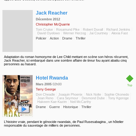
◆
Jack Reacher
Décembre 2012
Christopher McQuarrie
Tom Cruise
Rosamund Pike
Robert Duvall
Richard Jenkins
David Oyelowo
Werner Herzog
Jai Courtney
Alexia Fast
Policier
Action
Drame
Thriller
Adaptation du roman homonyme de Lee Child mettant en scène son héros récurrent,
Jack Reacher, ici embarqué dans une sombre affaire de tireur fou ayant abattu cinq
personnes au hasard.
◆
Hotel Rwanda
Mars 2005
02h00
Top
Terry George
Don Cheadle
Joaquin Phoenix
Nick Nolte
Sophie Okonedo
Jean Reno
Cara Seymour
Desmond Dube
Tony Kgoroge
Hakeem Kae-Kazim
Neil McCarthy
Drame
Guerre
Historique
Thriller
L'histoire vraie, pendant le génocide rwandais, de Paul Rusesabagina , un hôtelier
responsable du sauvetage de milliers de personnes.