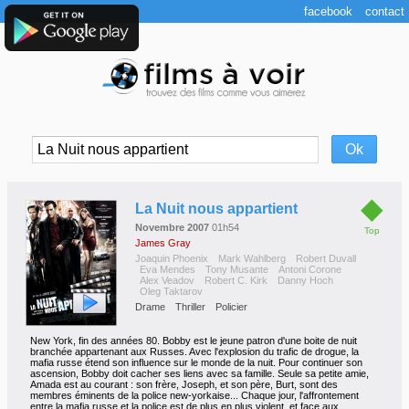
facebook
contact
◆
La Nuit nous appartient
Novembre 2007
01h54
Top
James Gray
Joaquin Phoenix
Mark Wahlberg
Robert Duvall
Eva Mendes
Tony Musante
Antoni Corone
Alex Veadov
Robert C. Kirk
Danny Hoch
Oleg Taktarov
Drame
Thriller
Policier
New York, fin des années 80. Bobby est le jeune patron d'une boite de nuit
branchée appartenant aux Russes. Avec l'explosion du trafic de drogue, la
mafia russe étend son influence sur le monde de la nuit. Pour continuer son
ascension, Bobby doit cacher ses liens avec sa famille. Seule sa petite amie,
Amada est au courant : son frère, Joseph, et son père, Burt, sont des
membres éminents de la police new-yorkaise... Chaque jour, l'affrontement
entre la mafia russe et la police est de plus en plus violent, et face aux