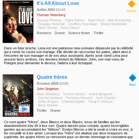
◆
It's All About Love
Juillet 2003
01h44
Sympa
Thomas Vinterberg
Joaquin Phoenix
Claire Danes
Sean Penn
Alun Armstrong
Douglas Henshall
Geoffrey Hutchings
Margo Martindale
Mark Strong
Harry Ditson
Romance
Drame
Science fiction
Thriller
Dans un futur proche, Lena est une patineuse new-yorkaise dépassée par la célébrité
qui a remis en cause son mariage. Elle décide de raccrocher les patins, allant ainsi à
l'encontre de son manager et de ses deux assistants. Après avoir cloné Lena pour
assurer leurs arrières, ces derniers tentent de l'éliminer. John, son mari venu de
Pologne pour demander le divorce, l'aidera à leur échapper.
◆
Quatre frères
Octobre 2005
01h55
Bien
John Singleton
Mark Wahlberg
Tyrese Gibson
André Benjamin
Garrett Hedlund
Terrence Howard
Josh Charles
Sofia Vergara
Chiwetel Ejiofor
Taraji P. Henson
Benz Antoine
Thriller
Drame
Ce sont quatre "frères", deux Blancs et deux Blacks, issus de familles qui les
abandonnèrent très tôt à leur sort. Quatre laissés-pour-compte, quatre incorrigibles
gamins qui accumulaient les "bêtises". Evelyn Mercer a été la seule à croire en eux, à
les recueillir et à les aimer. Lorsque leur "mère" est abattue par deux braqueurs de
supérette, les quatre frères se retrouvent pour un dernier hommage et constatent que