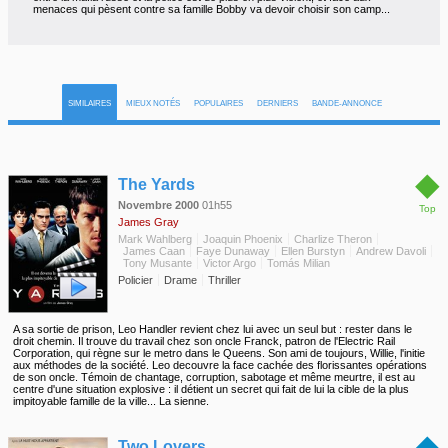
menaces qui pèsent contre sa famille Bobby va devoir choisir son camp...
SIMILAIRES
MIEUX NOTÉS
POPULAIRES
DERNIERS
BANDE-ANNONCE
◆
The Yards
Novembre 2000
01h55
Top
James Gray
Mark Wahlberg
Joaquin Phoenix
Charlize Theron
James Caan
Faye Dunaway
Ellen Burstyn
Andrew Davoli
Tony Musante
Victor Argo
Tomás Milian
Policier
Drame
Thriller
A sa sortie de prison, Leo Handler revient chez lui avec un seul but : rester dans le
droit chemin. Il trouve du travail chez son oncle Franck, patron de l'Electric Rail
Corporation, qui règne sur le metro dans le Queens. Son ami de toujours, Willie, l'initie
aux méthodes de la société. Leo decouvre la face cachée des florissantes opérations
de son oncle. Témoin de chantage, corruption, sabotage et même meurtre, il est au
centre d'une situation explosive : il détient un secret qui fait de lui la cible de la plus
impitoyable famille de la ville... La sienne.
◆
Two Lovers