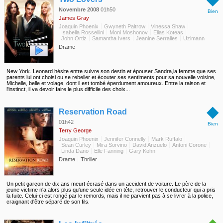
Novembre 2008
01h50
Bien
James Gray
Joaquin Phoenix
Gwyneth Paltrow
Vinessa Shaw
Isabella Rossellini
Moni Moshonov
Elias Koteas
John Ortiz
Samantha Ivers
Jeanine Serralles
Uzimann
Drame
New York. Leonard hésite entre suivre son destin et épouser Sandra,la femme que ses
parents lui ont choisi ou se rebeller et écouter ses sentiments pour sa nouvelle voisine,
Michelle, belle et volage, dont il est tombé éperdument amoureux. Entre la raison et
l'instinct, il va devoir faire le plus difficile des choix...
◆
Reservation Road
01h42
Bien
Terry George
Joaquin Phoenix
Jennifer Connelly
Mark Ruffalo
Sean Curley
Mira Sorvino
David Anzuelo
Antoni Corone
Linda Dano
Elle Fanning
Gary Kohn
Drame
Thriller
Un petit garçon de dix ans meurt écrasé dans un accident de voiture. Le père de la
jeune victime n'a alors plus qu'une seule idée en tête, retrouver le conducteur qui a pris
la fuite. Celui-ci est rongé par le remords, mais il ne parvient pas à se livrer à la police,
craignant d'être séparé de son fils.