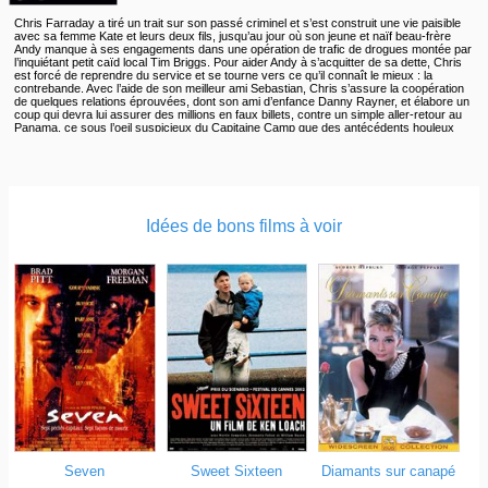
Chris Farraday a tiré un trait sur son passé criminel et s’est construit une vie paisible
avec sa femme Kate et leurs deux fils, jusqu’au jour où son jeune et naïf beau-frère
Andy manque à ses engagements dans une opération de trafic de drogues montée par
l’inquiétant petit caïd local Tim Briggs. Pour aider Andy à s’acquitter de sa dette, Chris
est forcé de reprendre du service et se tourne vers ce qu’il connaît le mieux : la
contrebande. Avec l’aide de son meilleur ami Sebastian, Chris s’assure la coopération
de quelques relations éprouvées, dont son ami d’enfance Danny Rayner, et élabore un
coup qui devra lui assurer des millions en faux billets, contre un simple aller-retour au
Panama, ce sous l’oeil suspicieux du Capitaine Camp que des antécédents houleux
avec le père de Chris rendent d’autant plus méfiant. L’opération s’avère vite être une
impasse. Chris n’a plus que quelques heures pour mettre la main sur le butin. Il va
devoir faire appel à des talents auxquels il avait renoncé depuis longtemps et naviguer
entre la pègre locale, la police et les douanes, avant que sa femme et leurs fils ne
servent de dédommagement à Briggs.
Idées de bons films à voir
Seven
Sweet Sixteen
Diamants sur canapé