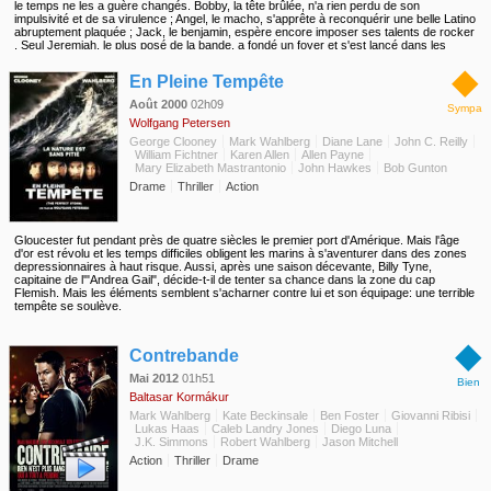
le temps ne les a guère changés. Bobby, la tête brûlée, n'a rien perdu de son
impulsivité et de sa virulence ; Angel, le macho, s'apprête à reconquérir une belle Latino
abruptement plaquée ; Jack, le benjamin, espère encore imposer ses talents de rocker
. Seul Jeremiah, le plus posé de la bande, a fondé un foyer et s'est lancé dans les
affaires. Il est aussi le seul des quatre frères à faire confiance au lieutenant Green pour
◆
retrouver les assassins d'Evelyn...
En Pleine Tempête
Août 2000
02h09
Sympa
Wolfgang Petersen
George Clooney
Mark Wahlberg
Diane Lane
John C. Reilly
William Fichtner
Karen Allen
Allen Payne
Mary Elizabeth Mastrantonio
John Hawkes
Bob Gunton
Drame
Thriller
Action
Gloucester fut pendant près de quatre siècles le premier port d'Amérique. Mais l'âge
d'or est révolu et les temps difficiles obligent les marins à s'aventurer dans des zones
depressionnaires à haut risque. Aussi, après une saison décevante, Billy Tyne,
capitaine de l'"Andrea Gail", décide-t-il de tenter sa chance dans la zone du cap
Flemish. Mais les éléments semblent s'acharner contre lui et son équipage: une terrible
tempête se soulève.
◆
Contrebande
Mai 2012
01h51
Bien
Baltasar Kormákur
Mark Wahlberg
Kate Beckinsale
Ben Foster
Giovanni Ribisi
Lukas Haas
Caleb Landry Jones
Diego Luna
J.K. Simmons
Robert Wahlberg
Jason Mitchell
Action
Thriller
Drame