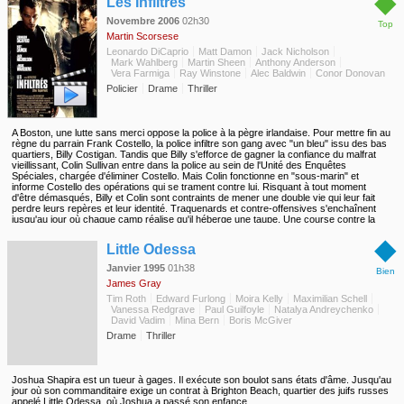
◆
Les Infiltrés
Novembre 2006
02h30
Top
Martin Scorsese
Leonardo DiCaprio
Matt Damon
Jack Nicholson
Mark Wahlberg
Martin Sheen
Anthony Anderson
Vera Farmiga
Ray Winstone
Alec Baldwin
Conor Donovan
Policier
Drame
Thriller
A Boston, une lutte sans merci oppose la police à la pègre irlandaise. Pour mettre fin au
règne du parrain Frank Costello, la police infiltre son gang avec "un bleu" issu des bas
quartiers, Billy Costigan. Tandis que Billy s'efforce de gagner la confiance du malfrat
vieillissant, Colin Sullivan entre dans la police au sein de l'Unité des Enquêtes
Spéciales, chargée d'éliminer Costello. Mais Colin fonctionne en "sous-marin" et
informe Costello des opérations qui se trament contre lui. Risquant à tout moment
d'être démasqués, Billy et Colin sont contraints de mener une double vie qui leur fait
perdre leurs repères et leur identité. Traquenards et contre-offensives s'enchaînent
jusqu'au jour où chaque camp réalise qu'il héberge une taupe. Une course contre la
montre s'engage entre les deux hommes avec un seul objectif : découvrir l'identité de
◆
l'autre sous peine d'y laisser sa peau...
Little Odessa
Janvier 1995
01h38
Bien
James Gray
Tim Roth
Edward Furlong
Moira Kelly
Maximilian Schell
Vanessa Redgrave
Paul Guilfoyle
Natalya Andreychenko
David Vadim
Mina Bern
Boris McGiver
Drame
Thriller
Joshua Shapira est un tueur à gages. Il exécute son boulot sans états d'âme. Jusqu'au
jour où son commanditaire exige un contrat à Brighton Beach, quartier des juifs russes
appelé Little Odessa, où Joshua a passé son enfance.