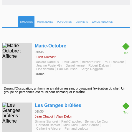
SIMILAIRES
MIEUX NOTÉS
POPULAIRES
DERNIERS
BANDE-ANNONCE
◆
Marie-Octobre
01h35
Top
Julien Duvivier
Danielle Darrieux
Paul Guers
Bernard Blier
Paul Frankeur
Jeanne Fusier-Gir
Daniel Ivernel
Robert Dalban
Lino Ventura
Paul Meurisse
Serge Reggiani
Drame
Durant l'Occupation, un homme a trahi un réseau, provoquant l'éxécution du chef. Un
groupe de personnes est réuni pour démasquer le traître.
◆
Les Granges brûlées
01h35
Top
Jean Chapot
Alain Delon
Simone Signoret
Paul Crauchet
Bernard Le Coq
Christian Barbier
Miou-Miou
Jean Bouise
Catherine Allegret
Fernand Ledoux