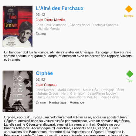
◆
L'Aîné des Ferchaux
01h42
Sympa
Jean-Pierre Melville
Jean-Paul Belmondo
Charles Vanel
Stefania Sandrelli
Michèle Mercier
Drame
Un banquier doit fuir la France, afin de s'installer en Amérique. Il engage un boxeur raté
comme chauffeur et garde du corps, et entretient avec ce dernier des rapports violents
et étranges.
◆
Orphée
01h52
Top
Jean Cocteau
Jean Marais
María Casares
Marie Déa
François Périer
Juliette Gréco
Henri Crémieux
Jean-Pierre Mocky
Jacques Varennes
Jean-Pierre Melville
Pierre Bertin
Drame
Fantastique
Romance
Orphée, époux d'Eurydice, suit volontairement la Princesse, après un accident tuant
Cégeste, entrainé dans sa voiture pilotée par Heurtebise, vers un domaine mystérieux.
Là, elle ranime Cégeste et disparait avec lui à travers un miroir. Orphée ne peut
franchir l'obstacle. Accompagné d'Heurtebise, il revient chez lui, et doit, sur les
accusations des Bacchantes, répondre de la disparition de Cégeste. L'image de la
Princesse obsède Orphée qui ne vit que pour écouter ses messages radiophoniques,