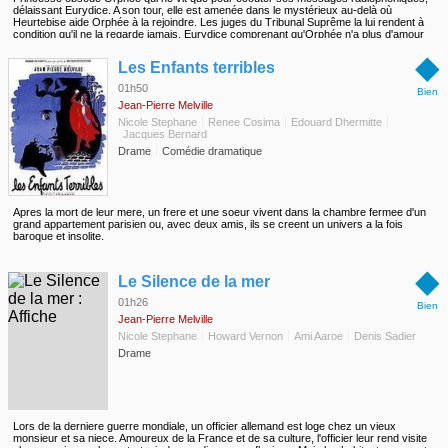
délaissant Eurydice. A son tour, elle est amenée dans le mystérieux au-delà où
Heurtebise aide Orphée à la rejoindre. Les juges du Tribunal Suprême la lui rendent à
condition qu'il ne la regarde jamais. Eurydice comprenant qu'Orphée n'a plus d'amour
que pour la Princesse, parvient à lui faire violer son serment et disparait pour toujours.
◆
A ce moment, les Bacchantes font irruption chez Orphée qui est tué net au cours d'une
Les Enfants terribles
bagarre. Sacrifiant son amour qu'elle sait impossible, la Princesse ordonne à
Heurtebise et Cégeste de tuer Orphée pour le ramener mort à la vie aux côtés
01h50
Bien
d'Eurydice.
Jean-Pierre Melville
Nicole Stephane
Renee Cosima
Edouard Dhermitte
Jacques Bernard
Drame
Comédie dramatique
Apres la mort de leur mere, un frere et une soeur vivent dans la chambre fermee d'un
grand appartement parisien ou, avec deux amis, ils se creent un univers a la fois
baroque et insolite.
◆
Le Silence de la mer
01h26
Bien
Jean-Pierre Melville
Nicole Stephane
Howard Vernon
Ami Aaroe
Denis Sadier
Drame
Lors de la derniere guerre mondiale, un officier allemand est loge chez un vieux
monsieur et sa niece. Amoureux de la France et de sa culture, l'officier leur rend visite