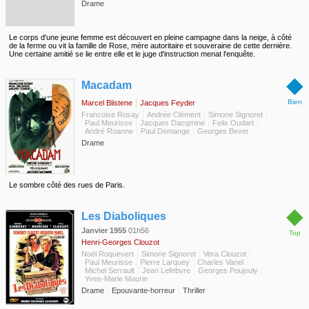
Drame
Le corps d'une jeune femme est découvert en pleine campagne dans la neige, à côté
de la ferme ou vit la famille de Rose, mère autoritaire et souveraine de cette dernière.
Une certaine amitié se lie entre elle et le juge d'instruction menat l'enquête.
◆
Macadam
Bien
Marcel Blistene
Jacques Feyder
Francoise Rosay
Andrée Clément
Simone Signoret
Paul Meurisse
Jacques Dacqmine
Felix Oudart
André Roanne
Paul Demange
Georges Bever
Drame
Le sombre côté des rues de Paris.
◆
Les Diaboliques
Janvier 1955
01h56
Top
Henri-Georges Clouzot
Noël Roquevert
Simone Signoret
Vera Clouzot
Paul Meurisse
Pierre Larquey
Charles Vanel
Michel Serrault
Jean Lefebvre
Georges Poujouly
Yves-Marie Maurin
Drame
Epouvante-horreur
Thriller