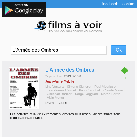
facebook
contact
◆
L'Armée des Ombres
Septembre 1969
02h20
Top
Jean-Pierre Melville
Lino Ventura
Simone Signoret
Paul Meurisse
Jean-Pierre Cassel
Paul Crauchet
Claude Mann
Christian Barbier
Serge Reggiani
Marco Perrin
Alain Mottet
Drame
Guerre
Les activités et la vie extrêmement difficiles d'un réseau de résistants sous
l'occupation allemande.