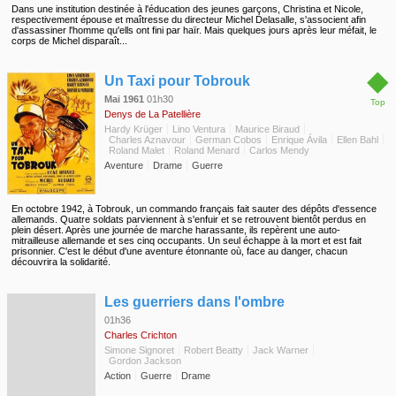
Dans une institution destinée à l'éducation des jeunes garçons, Christina et Nicole,
respectivement épouse et maîtresse du directeur Michel Delasalle, s'associent afin
d'assassiner l'homme qu'ells ont fini par haïr. Mais quelques jours après leur méfait, le
corps de Michel disparaît...
◆
Un Taxi pour Tobrouk
Mai 1961
01h30
Top
Denys de La Patellière
Hardy Krüger
Lino Ventura
Maurice Biraud
Charles Aznavour
German Cobos
Enrique Ávila
Ellen Bahl
Roland Malet
Roland Menard
Carlos Mendy
Aventure
Drame
Guerre
En octobre 1942, à Tobrouk, un commando français fait sauter des dépôts d'essence
allemands. Quatre soldats parviennent à s'enfuir et se retrouvent bientôt perdus en
plein désert. Après une journée de marche harassante, ils repèrent une auto-
mitrailleuse allemande et ses cinq occupants. Un seul échappe à la mort et est fait
prisonnier. C'est le début d'une aventure étonnante où, face au danger, chacun
découvrira la solidarité.
◆
Les guerriers dans l'ombre
01h36
Charles Crichton
Simone Signoret
Robert Beatty
Jack Warner
Gordon Jackson
Action
Guerre
Drame