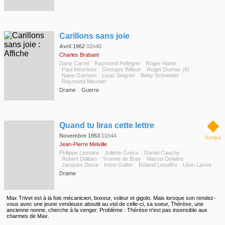
◆
Carillons sans joie
Avril 1962
01h40
Charles Brabant
Dany Carrel
Raymond Pellegrin
Roger Hanin
Paul Meurisse
Georges Wilson
Roger Dumas (II)
Nane Germon
Louis Seigner
Betty Schneider
Raymond Meunier
Drame
Guerre
◆
Quand tu liras cette lettre
Novembre 1953
01h44
Sympa
Jean-Pierre Melville
Philippe Lemaire
Juliette Gréco
Daniel Cauchy
Robert Dalban
Yvonne de Bray
Marcel Delaitre
Jacques Deval
Irène Galter
Roland Lesaffre
Léon Larive
Drame
Max Trivet est à la fois mécanicien, boxeur, voleur et gigolo. Mais lorsque son rendez-
vous avec une jeune vendeuse aboutit au viol de celle-ci, sa soeur, Thérèse, une
ancienne nonne, cherche à la venger. Problème : Thérèse n'est pas insensible aux
charmes de Max.