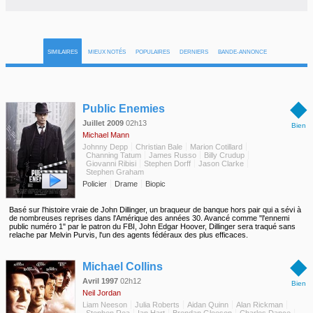
SIMILAIRES
MIEUX NOTÉS
POPULAIRES
DERNIERS
BANDE-ANNONCE
◆
Public Enemies
Juillet 2009
02h13
Bien
Michael Mann
Johnny Depp
Christian Bale
Marion Cotillard
Channing Tatum
James Russo
Billy Crudup
Giovanni Ribisi
Stephen Dorff
Jason Clarke
Stephen Graham
Policier
Drame
Biopic
Basé sur l'histoire vraie de John Dillinger, un braqueur de banque hors pair qui a sévi à
de nombreuses reprises dans l'Amérique des années 30. Avancé comme "l'ennemi
public numéro 1" par le patron du FBI, John Edgar Hoover, Dillinger sera traqué sans
relache par Melvin Purvis, l'un des agents fédéraux des plus efficaces.
◆
Michael Collins
Avril 1997
02h12
Bien
Neil Jordan
Liam Neeson
Julia Roberts
Aidan Quinn
Alan Rickman