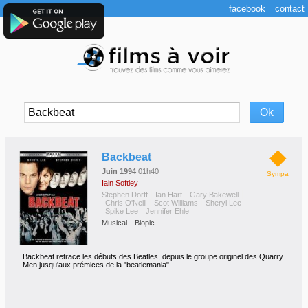
facebook
contact
◆
Backbeat
Juin 1994
01h40
Sympa
Iain Softley
Stephen Dorff
Ian Hart
Gary Bakewell
Chris O'Neill
Scot Williams
Sheryl Lee
Spike Lee
Jennifer Ehle
Musical
Biopic
Backbeat retrace les débuts des Beatles, depuis le groupe originel des Quarry
Men jusqu'aux prémices de la "beatlemania".