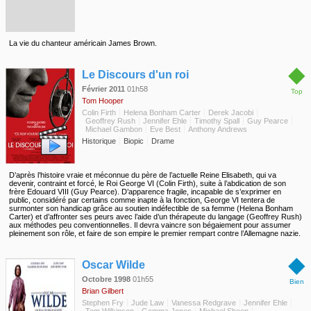
La vie du chanteur américain James Brown.
◆
Le Discours d'un roi
Février 2011
01h58
Top
Tom Hooper
Colin Firth
Helena Bonham Carter
Derek Jacobi
Geoffrey Rush
Jennifer Ehle
Timothy Spall
Guy Pearce
Michael Gambon
Eve Best
Anthony Andrews
Historique
Biopic
Drame
D’après l’histoire vraie et méconnue du père de l’actuelle Reine Elisabeth, qui va
devenir, contraint et forcé, le Roi George VI (Colin Firth), suite à l’abdication de son
frère Edouard VIII (Guy Pearce). D’apparence fragile, incapable de s’exprimer en
public, considéré par certains comme inapte à la fonction, George VI tentera de
surmonter son handicap grâce au soutien indéfectible de sa femme (Helena Bonham
Carter) et d’affronter ses peurs avec l’aide d’un thérapeute du langage (Geoffrey Rush)
aux méthodes peu conventionnelles. Il devra vaincre son bégaiement pour assumer
pleinement son rôle, et faire de son empire le premier rempart contre l’Allemagne nazie.
◆
Oscar Wilde
Octobre 1998
01h55
Bien
Brian Gilbert
Stephen Fry
Jude Law
Vanessa Redgrave
Jennifer Ehle