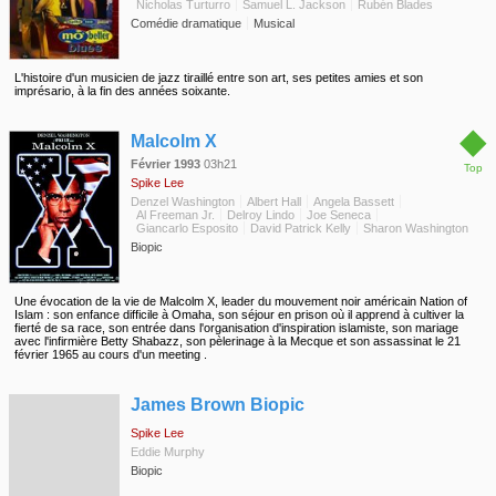
Nicholas Turturro
Samuel L. Jackson
Rubén Blades
Comédie dramatique
Musical
L'histoire d'un musicien de jazz tiraillé entre son art, ses petites amies et son
imprésario, à la fin des années soixante.
◆
Malcolm X
Février 1993
03h21
Top
Spike Lee
Denzel Washington
Albert Hall
Angela Bassett
Al Freeman Jr.
Delroy Lindo
Joe Seneca
Giancarlo Esposito
David Patrick Kelly
Sharon Washington
Biopic
Une évocation de la vie de Malcolm X, leader du mouvement noir américain Nation of
Islam : son enfance difficile à Omaha, son séjour en prison où il apprend à cultiver la
fierté de sa race, son entrée dans l'organisation d'inspiration islamiste, son mariage
avec l'infirmière Betty Shabazz, son pèlerinage à la Mecque et son assassinat le 21
février 1965 au cours d'un meeting .
◆
James Brown Biopic
Spike Lee
Eddie Murphy
Biopic