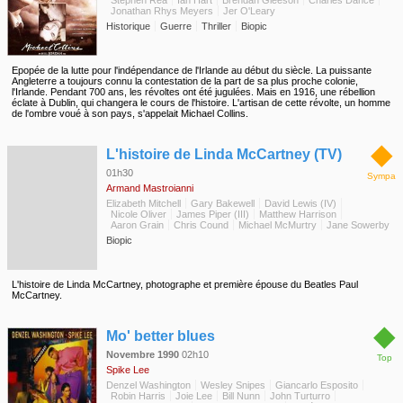
Stephen Rea
Ian Hart
Brendan Gleeson
Charles Dance
Jonathan Rhys Meyers
Jer O'Leary
Historique
Guerre
Thriller
Biopic
Epopée de la lutte pour l'indépendance de l'Irlande au début du siècle. La puissante
Angleterre a toujours connu la contestation de la part de sa plus proche colonie,
l'Irlande. Pendant 700 ans, les révoltes ont été jugulées. Mais en 1916, une rébellion
éclate à Dublin, qui changera le cours de l'histoire. L'artisan de cette révolte, un homme
de l'ombre voué à son pays, s'appelait Michael Collins.
◆
L'histoire de Linda McCartney (TV)
01h30
Sympa
Armand Mastroianni
Elizabeth Mitchell
Gary Bakewell
David Lewis (IV)
Nicole Oliver
James Piper (III)
Matthew Harrison
Aaron Grain
Chris Cound
Michael McMurtry
Jane Sowerby
Biopic
L'histoire de Linda McCartney, photographe et première épouse du Beatles Paul
McCartney.
◆
Mo' better blues
Novembre 1990
02h10
Top
Spike Lee
Denzel Washington
Wesley Snipes
Giancarlo Esposito
Robin Harris
Joie Lee
Bill Nunn
John Turturro