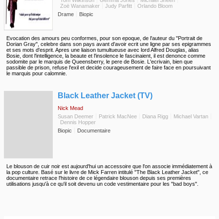
Tom Wilkinson
Gemma Jones
Michael Sheen
Zoë Wanamaker
Judy Parfitt
Orlando Bloom
Drame
Biopic
Evocation des amours peu conformes, pour son epoque, de l'auteur du "Portrait de
Dorian Gray", celebre dans son pays avant d'avoir ecrit une ligne par ses epigrammes
et ses mots d'esprit. Apres une liaison tumultueuse avec lord Alfred Douglas, alias
Bosie, dont l'intelligence, la beaute et l'insolence le fascinaient, il est denonce comme
sodomite par le marquis de Queensberry, le pere de Bosie. L'ecrivain, bien que
passible de prison, refuse l'exil et decide courageusement de faire face en poursuivant
le marquis pour calomnie.
◆
Black Leather Jacket (TV)
Nick Mead
Susan Deemer
Patrick MacNee
Diana Rigg
Michael Vartan
Dennis Hopper
Biopic
Documentaire
Le blouson de cuir noir est aujourd'hui un accessoire que l'on associe immédiatement à
la pop culture. Basé sur le livre de Mick Farren intitulé "The Black Leather Jacket", ce
documentaire retrace l'histoire de ce légendaire blouson depuis ses premières
utilisations jusqu'à ce qu'il soit devenu un code vestimentaire pour les "bad boys".