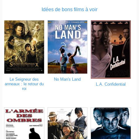
Idées de bons films à voir
Le Seigneur des
No Man's Land
anneaux : le retour du
L.A. Confidential
roi