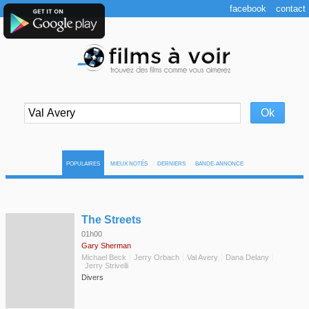
facebook
contact
POPULAIRES
MIEUX NOTÉS
DERNIERS
BANDE-ANNONCE
◆
The Streets
01h00
Gary Sherman
Michael Beck
Jerry Orbach
Val Avery
Dana Delany
Jerry Strivelli
Divers