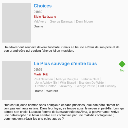
◆
Choices
01h30
Silvio Narizzano
Val Avery
George Barrows
Demi Moore
Drame
Un adolescent souhaite devenir footballeur mais se heurte à l'avis de son père et de
son grand-père qui veulent faire de lui un musicien.
◆
Le Plus sauvage d'entre tous
01h52
Top
Martin Ritt
Paul Newman
Melvyn Douglas
Patricia Neal
John Ashley (II)
Whit Bissell
Brandon De Wilde
Crahan Denton
Val Avery
George Petrie
Curt Conway
Drame
Western
Hud est un jeune homme sans complexe et sans principes, que son père Homer ne
tient pas en haute estime. Dans leur foyer, se trouve aussi le neveu et petit-fils, Lon, qui
admire son oncle. La seule femme de la maisonnée est Alma, la gouvernante. Arrive
une catastrophe : le bétail semble être contaminé par une maladie contagieuse ;
comment vont réagir les uns et les autres ?