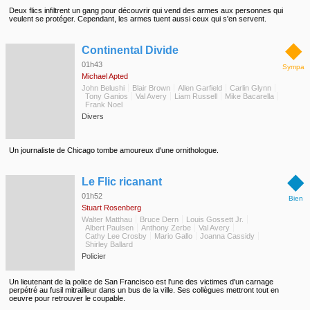
Deux flics infiltrent un gang pour découvrir qui vend des armes aux personnes qui
veulent se protéger. Cependant, les armes tuent aussi ceux qui s'en servent.
◆
Continental Divide
01h43
Sympa
Michael Apted
John Belushi
Blair Brown
Allen Garfield
Carlin Glynn
Tony Ganios
Val Avery
Liam Russell
Mike Bacarella
Frank Noel
Divers
Un journaliste de Chicago tombe amoureux d'une ornithologue.
◆
Le Flic ricanant
01h52
Bien
Stuart Rosenberg
Walter Matthau
Bruce Dern
Louis Gossett Jr.
Albert Paulsen
Anthony Zerbe
Val Avery
Cathy Lee Crosby
Mario Gallo
Joanna Cassidy
Shirley Ballard
Policier
Un lieutenant de la police de San Francisco est l'une des victimes d'un carnage
perpétré au fusil mitrailleur dans un bus de la ville. Ses collègues mettront tout en
oeuvre pour retrouver le coupable.