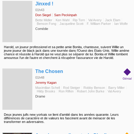
◆
Jinxed !
01h43
Don Siegel
Sam Peckinpah
Bette Midler
Ken Wahl
Rip Torn
Val Avery
Jack Elam
Benson Fong
Jacqueline Scott
F. William Parker
Ian Wolfe
Comédie
Harold, un joueur professionel et sa petite amie Bonita, chanteuse, suivent Willie un
jeune joueur de black jack dans une tournée dans l'Ouest des Etats-Unis. Willie amène
chance et réussite à Harold qui ne veut plus se séparer de lui. Bonita et Willie tombent
amoureux l'un de l'autre et cherchent à récupérer l'assurance vie de Harold.
◆
The Chosen
01h48
Génial
Jeremy Kagan
Maximilian Schell
Rod Steiger
Robby Benson
Barry Miller
Hildy Brooks
Ron Rifkin
Robert John Burke
Val Avery
Drame
Deux jeunes juifs new yorkais se lient d'amitié dans les années quarante. Leurs
différences de caractère et de valeurs les fascinent avant de menacer de les
transformer en adversaires.