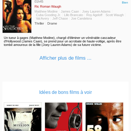
01h45
Bien
Ric Roman Waugh
Matthew Modine
James Caan
Joey Lauren Adams
Cuba Gooding Jr.
Lillo Brancato
Roy Ageloff
Scott Waugh
Val Avery
Jeff Chase
Joe Candelora
Thriller
Drame
Un tueur à gages (Matthew Modine), chargé d'éliminer un vénérable cascadeur
d'Hollywood (James Caan), se prend pour un acrobate de haute-voltige, après être
tombé amoureux de la fille (Joey Lauren Adams) de sa future victime.
Afficher plus de films ...
Idées de bons films à voir