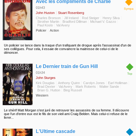
◆
Avec les compliments de Charlie
01h43
Sympa
John Huston
Stuart Rosenberg
Charles Bronson
Jill Ireland
Rod Steiger
Henry Silva
Strother Martin
Bradford Dillman
Michael V. Gazzo
Paul Koslo
Val Avery
Policier
Action
Un policier se lance dans la traque d'un trafiquant de drogue après l'assassinat d'un de
ses collègues. Pour cela, il essaie de convaincre la maitresse de celui-ci de le
dénoncer.
◆
Le Dernier train de Gun Hill
01h34
Top
John Sturges
Kirk Douglas
Anthony Quinn
Carolyn Jones
Earl Holliman
Brad Dexter
Val Avery
Mark Roberts
Walter Sande
Brian G. Hutton
Bing Russell
Western
Le shérif Matt Morgan s'est juré de retrouver les assassins de sa femme. Il découvre
que l'un d'entre eux est le fils de son vieil ami Craig Belden. Mais celui-ci refuse de le
livrer...
◆
L'Ultime cascade