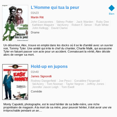
◆
L'Homme qui tua la peur
01h23
Bien
Martin Ritt
John Cassavetes
Sidney Poitier
Jack Warden
Ruby Dee
Kathleen Maguire
Val Avery
Robert F. Simon
Ruth White
John Kellogg
David Clarke
Drame
Un déserteur, Alex, trouve en emploi dans les docks où il se lie d'amitié avec un ouvrier
noir, Tommy Tyler. Une amitié qui irrite le chef du chantier, Charlie Malik, qui assassine
Tyler en faisant passer son acte pour un accident. Connaissant la vérité, Alex décide
alors de venger sa mort.
◆
Hold-up en jupons
01h40
James Signorelli
Rodney Dangerfield
Joe Pesci
Geraldine Fitzgerald
Val Avery
Tom Noonan
Taylor Negron
Jeffrey Jones
Jennifer Jason Leigh
Tom Ewell
Comédie
Monty Capuletti, photographe, est le seul héritier de sa belle-mère, une riche
propriétaire de magasin. A la mort de sa mère, pour pouvoir hériter, il doit avoir une vie
irréprochable pendant un an....