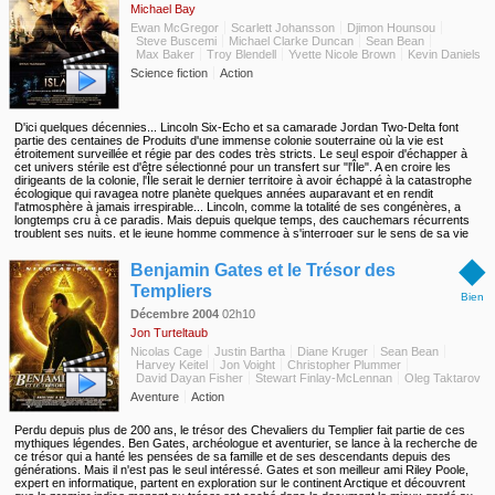
Michael Bay
Ewan McGregor
Scarlett Johansson
Djimon Hounsou
Steve Buscemi
Michael Clarke Duncan
Sean Bean
Max Baker
Troy Blendell
Yvette Nicole Brown
Kevin Daniels
Science fiction
Action
D'ici quelques décennies... Lincoln Six-Echo et sa camarade Jordan Two-Delta font
partie des centaines de Produits d'une immense colonie souterraine où la vie est
étroitement surveillée et régie par des codes très stricts. Le seul espoir d'échapper à
cet univers stérile est d'être sélectionné pour un transfert sur "l'Île". A en croire les
dirigeants de la colonie, l'Île serait le dernier territoire à avoir échappé à la catastrophe
écologique qui ravagea notre planète quelques années auparavant et en rendit
l'atmosphère à jamais irrespirable... Lincoln, comme la totalité de ses congénères, a
longtemps cru à ce paradis. Mais depuis quelque temps, des cauchemars récurrents
troublent ses nuits, et le jeune homme commence à s'interroger sur le sens de sa vie
et les restrictions faites à sa liberté. Poussé par une curiosité tenace, Lincoln découvre
◆
bientôt l'atroce vérité...
Benjamin Gates et le Trésor des
Templiers
Bien
Décembre 2004
02h10
Jon Turteltaub
Nicolas Cage
Justin Bartha
Diane Kruger
Sean Bean
Harvey Keitel
Jon Voight
Christopher Plummer
David Dayan Fisher
Stewart Finlay-McLennan
Oleg Taktarov
Aventure
Action
Perdu depuis plus de 200 ans, le trésor des Chevaliers du Templier fait partie de ces
mythiques légendes. Ben Gates, archéologue et aventurier, se lance à la recherche de
ce trésor qui a hanté les pensées de sa famille et de ses descendants depuis des
générations. Mais il n'est pas le seul intéressé. Gates et son meilleur ami Riley Poole,
expert en informatique, partent en exploration sur le continent Arctique et découvrent