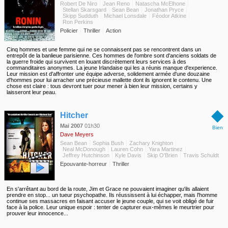
Robert De Niro
Jean Reno
Natascha McElhone
Stellan Skarsgard
Sean Bean
Jonathan Pryce
Skipp Sudduth
Michael Lonsdale
Féodor Atkine
Ron Perkins
Policier
Thriller
Action
Cinq hommes et une femme qui ne se connaissent pas se rencontrent dans un
entrepôt de la banlieue parisienne. Ces hommes de l'ombre sont d'anciens soldats de
la guerre froide qui survivent en louant discrètement leurs services à des
commanditaires anonymes. La jeune Irlandaise qui les a réunis manque d'experience.
Leur mission est d'affronter une équipe adverse, solidement armée d'une douzaine
d'hommes pour lui arracher une précieuse mallette dont ils ignorent le contenu. Une
chose est claire : tous devront tuer pour mener à bien leur mission, certains y
laisseront leur peau.
◆
Hitcher
Mai 2007
01h30
Bien
Dave Meyers
Sean Bean
Sophia Bush
Zachary Knighton
Neal McDonough
Lauren Cohn
Yara Martinez
Jeffrey Hutchinson
Kyle Davis
Skip O'Brien
Travis Schuldt
Epouvante-horreur
Thriller
En s'arrêtant au bord de la route, Jim et Grace ne pouvaient imaginer qu'ils allaient
prendre en stop... un tueur psychopathe. Ils réussissent à lui échapper, mais l'homme
continue ses massacres en faisant accuser le jeune couple, qui se voit obligé de fuir
face à la police. Leur unique espoir : tenter de capturer eux-mêmes le meurtrier pour
prouver leur innocence...