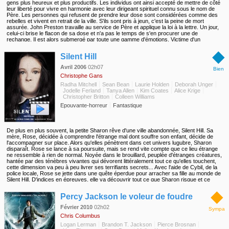
gens plus heureux et plus productifs. Les individus ont ainsi accepté de mettre de côté
leur liberté pour vivre en harmonie avec leur dirigeant spirituel connu sous le nom de
Père. Les personnes qui refusent de prendre leur dose sont considérées comme des
rebelles et vivent en retrait de la ville. S'ils sont pris à jeun, c'est la peine de mort
assurée. John Preston travaille au service de Père et applique la loi à la lettre. Un jour,
celui-ci brise le flacon de sa dose et n'a pas le temps de s'en procurer une de
rechange. Il est alors submergé par toute une gamme d'émotions. Victime d'un
revirement spirituel qui le confronte à ses supérieurs hiérarchiques, il mène l'enquête
◆
sur ce nouvel état de vie.
Silent Hill
Avril 2006
02h07
Bien
Christophe Gans
Radha Mitchell
Sean Bean
Laurie Holden
Deborah Unger
Jodelle Ferland
Tanya Allen
Kim Coates
Alice Krige
Christopher Britton
Colleen Williams
Epouvante-horreur
Fantastique
De plus en plus souvent, la petite Sharon rêve d'une ville abandonnée, Silent Hill. Sa
mère, Rose, décidée à comprendre l'étrange mal dont souffre son enfant, décide de
l'accompagner sur place. Alors qu'elles pénètrent dans cet univers lugubre, Sharon
disparaît. Rose se lance à sa poursuite, mais se rend vite compte que ce lieu étrange
ne ressemble à rien de normal. Noyée dans le brouillard, peuplée d'étranges créatures,
hantée par des ténèbres vivantes qui dévorent littéralement tout ce qu'elles touchent,
cette dimension va peu à peu livrer ses terrifiants secrets... Avec l'aide de Cybil, de la
police locale, Rose se jette dans une quête éperdue pour arracher sa fille au monde de
Silent Hill. D'indices en épreuves, elle va découvrir tout ce que Sharon risque et ce
qu'elle représente dans une malédiction qui dépasse tout...
◆
Percy Jackson le voleur de foudre
Février 2010
02h02
Sympa
Chris Columbus
Logan Lerman
Brandon T. Jackson
Pierce Brosnan