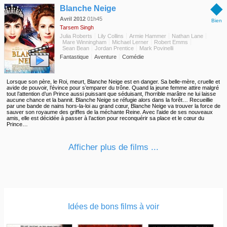
◆
Blanche Neige
Avril 2012
01h45
Bien
Tarsem Singh
Julia Roberts
Lily Collins
Armie Hammer
Nathan Lane
Mare Winningham
Michael Lerner
Robert Emms
Sean Bean
Jordan Prentice
Mark Povinelli
Fantastique
Aventure
Comédie
Lorsque son père, le Roi, meurt, Blanche Neige est en danger. Sa belle-mère, cruelle et
avide de pouvoir, l’évince pour s’emparer du trône. Quand la jeune femme attire malgré
tout l’attention d’un Prince aussi puissant que séduisant, l’horrible marâtre ne lui laisse
aucune chance et la bannit. Blanche Neige se réfugie alors dans la forêt… Recueillie
par une bande de nains hors-la-loi au grand cœur, Blanche Neige va trouver la force de
sauver son royaume des griffes de la méchante Reine. Avec l’aide de ses nouveaux
amis, elle est décidée à passer à l’action pour reconquérir sa place et le cœur du
Prince…
Afficher plus de films ...
Idées de bons films à voir