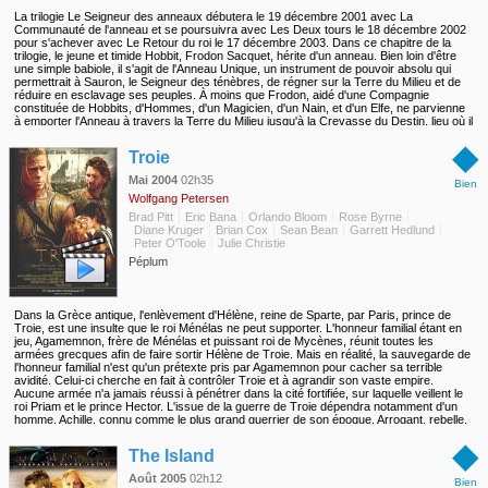
La trilogie Le Seigneur des anneaux débutera le 19 décembre 2001 avec La
Communauté de l'anneau et se poursuivra avec Les Deux tours le 18 décembre 2002
pour s'achever avec Le Retour du roi le 17 décembre 2003. Dans ce chapitre de la
trilogie, le jeune et timide Hobbit, Frodon Sacquet, hérite d'un anneau. Bien loin d'être
une simple babiole, il s'agit de l'Anneau Unique, un instrument de pouvoir absolu qui
permettrait à Sauron, le Seigneur des ténèbres, de régner sur la Terre du Milieu et de
réduire en esclavage ses peuples. À moins que Frodon, aidé d'une Compagnie
constituée de Hobbits, d'Hommes, d'un Magicien, d'un Nain, et d'un Elfe, ne parvienne
à emporter l'Anneau à travers la Terre du Milieu jusqu'à la Crevasse du Destin, lieu où il
a été forgé, et à le détruire pour toujours. Un tel périple signifie s'aventurer très loin en
◆
Mordor, les terres du Seigneur des ténèbres, où est rassemblée son armée d'Orques
Troie
maléfiques... La Compagnie doit non seulement combattre les forces extérieures du
mal mais aussi les dissensions internes et l'influence corruptrice qu'exerce l'Anneau lui-
Mai 2004
02h35
Bien
même. L'issue de l'histoire à venir est intimement liée au sort de la Compagnie.
Wolfgang Petersen
Brad Pitt
Eric Bana
Orlando Bloom
Rose Byrne
Diane Kruger
Brian Cox
Sean Bean
Garrett Hedlund
Peter O'Toole
Julie Christie
Péplum
Dans la Grèce antique, l'enlèvement d'Hélène, reine de Sparte, par Paris, prince de
Troie, est une insulte que le roi Ménélas ne peut supporter. L'honneur familial étant en
jeu, Agamemnon, frère de Ménélas et puissant roi de Mycènes, réunit toutes les
armées grecques afin de faire sortir Hélène de Troie. Mais en réalité, la sauvegarde de
l'honneur familial n'est qu'un prétexte pris par Agamemnon pour cacher sa terrible
avidité. Celui-ci cherche en fait à contrôler Troie et à agrandir son vaste empire.
Aucune armée n'a jamais réussi à pénétrer dans la cité fortifiée, sur laquelle veillent le
roi Priam et le prince Hector. L'issue de la guerre de Troie dépendra notamment d'un
homme, Achille, connu comme le plus grand guerrier de son époque. Arrogant, rebelle,
et réputé invicible, celui-ci n'a d'attache pour rien ni personne si ce n'est sa propre
◆
gloire...
The Island
Août 2005
02h12
Bien