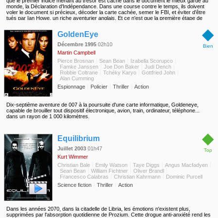
que le premier indice menant au trésor est caché dans le document le mieux gardé au
monde, la Déclaration d'Indépendance. Dans une course contre le temps, ils doivent
voler le document si précieux, décoder la carte cachée, semer le FBI, et éviter d'être
tués par Ian Howe, un riche aventurier anglais. Et ce n'est que la première étape de
cette chasse au trésor.
◆
GoldenEye
Décembre 1995
02h10
Bien
Martin Campbell
Pierce Brosnan
Sean Bean
Izabella Scorupco
Famke Janssen
Joe Don Baker
Judi Dench
Robbie Coltrane
Tchéky Karyo
Gottfried John
Alan Cumming
Espionnage
Policier
Thriller
Action
Dix-septième aventure de 007 à la poursuite d'une carte informatique, Goldeneye,
capable de brouiller tout dispositif électronique, avion, train, ordinateur, téléphone...
dans un rayon de 1 000 kilomètres.
◆
Equilibrium
Juillet 2003
01h47
Top
Kurt Wimmer
Christian Bale
Emily Watson
Taye Diggs
Angus Macfadyen
Sean Bean
William Fichtner
Oliver Brandl
Francesco Calabras
Christian Kahrmann
Dominic Purcell
Science fiction
Thriller
Action
Dans les années 2070, dans la citadelle de Libria, les émotions n'existent plus,
supprimées par l'absorption quotidienne de Prozium. Cette drogue anti-anxiété rend les