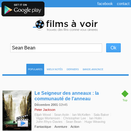
facebook
contact
POPULAIRES
MIEUX NOTÉS
DERNIERS
BANDE-ANNONCE
◆
Le Seigneur des anneaux : la
communauté de l'anneau
Top
Décembre 2001
02h45
Peter Jackson
Elijah Wood
Sean Astin
Ian McKellen
Sala Baker
Viggo Mortensen
Christopher Lee
Ian Holm
John Rhys-Davies
Sean Bean
Hugo Weaving
Fantastique
Aventure
Action