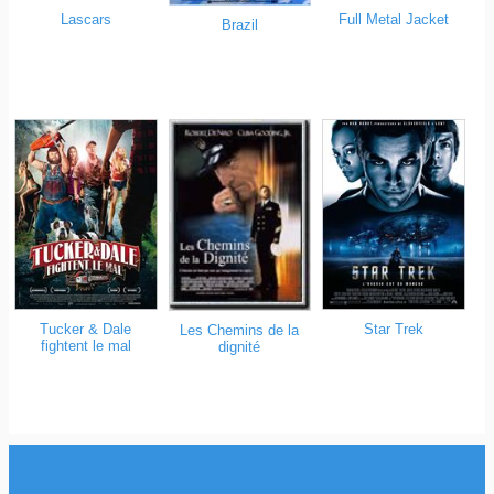
Lascars
Full Metal Jacket
Brazil
Tucker & Dale
Star Trek
Les Chemins de la
fightent le mal
dignité