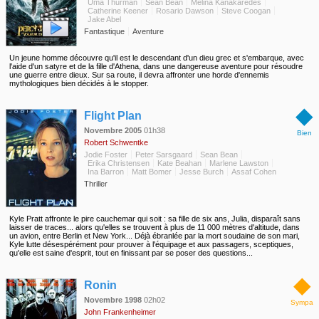
Uma Thurman
Sean Bean
Melina Kanakaredes
Catherine Keener
Rosario Dawson
Steve Coogan
Jake Abel
Fantastique
Aventure
Un jeune homme découvre qu'il est le descendant d'un dieu grec et s'embarque, avec
l'aide d'un satyre et de la fille d'Athena, dans une dangereuse aventure pour résoudre
une guerre entre dieux. Sur sa route, il devra affronter une horde d'ennemis
mythologiques bien décidés à le stopper.
◆
Flight Plan
Novembre 2005
01h38
Bien
Robert Schwentke
Jodie Foster
Peter Sarsgaard
Sean Bean
Erika Christensen
Kate Beahan
Marlene Lawston
Ina Barron
Matt Bomer
Jesse Burch
Assaf Cohen
Thriller
Kyle Pratt affronte le pire cauchemar qui soit : sa fille de six ans, Julia, disparaît sans
laisser de traces... alors qu'elles se trouvent à plus de 11 000 mètres d'altitude, dans
un avion, entre Berlin et New York... Déjà ébranlée par la mort soudaine de son mari,
Kyle lutte désespérément pour prouver à l'équipage et aux passagers, sceptiques,
qu'elle est saine d'esprit, tout en finissant par se poser des questions...
◆
Ronin
Novembre 1998
02h02
Sympa
John Frankenheimer