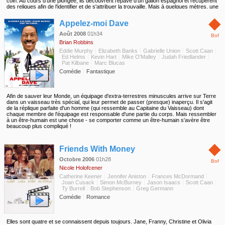
coin. Au cours d'une plongée, ils découvrent l'épave d'un galion espagnol et récupèrent
des reliques afin de l'identifier et de s'attribuer la trouvaille. Mais à quelques mètres, une
autre épave les attend : un DC3 bourré de drogue...
◆
Appelez-moi Dave
Août 2008
01h34
Bof
Brian Robbins
Eddie Murphy
Elizabeth Banks
Gabrielle Union
Scott Caan
Ed Helms
Kevin Hart
Mike O'Malley
Judah Friedlander
Pat Kilbane
Marc Blucas
Comédie
Fantastique
Afin de sauver leur Monde, un équipage d'extra-terrestres minuscules arrive sur Terre
dans un vaisseau très spécial, qui leur permet de passer (presque) inaperçu. Il s'agit
de la réplique parfaite d'un homme (qui ressemble au Capitaine du Vaisseau) dont
chaque membre de l'équipage est responsable d'une partie du corps. Mais ressembler
à un être-humain est une chose - se comporter comme un être-humain s'avère être
beaucoup plus compliqué !
◆
Friends With Money
Octobre 2006
01h28
Bof
Nicole Holofcener
Catherine Keener
Jennifer Aniston
Frances McDormand
Joan Cusack
Simon McBurney
Jason Isaacs
Scott Caan
Ty Burrell
Bob Stephenson
Greg Germann
Comédie
Romance
Elles sont quatre et se connaissent depuis toujours. Jane, Franny, Christine et Olivia