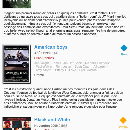
Gagner son premier million de dollars en quelques semaines, c'est tentant. C'est
d'ailleurs ce qui attire tous ceux qui travaillent dans la "boiler room" de JT Martin, ce lieu
incroyable ou se démènent d'ambitieux jeunes pour vendre par téléphone n'importe
quel placement, même a ceux qui n'en ont pas toujours besoin, en prélevant au
passage des commissions exorbitantes. Pour Seth Davis, dix-neuf ans, l'occasion est
trop belle. Avec ce job, il pourra faire fortune mais aussi regagner l'estime de son père,
et même oublier sa tentative ratée de monter un casino clandestin.
◆
American boys
Août 1999
01h45
Bien
Brian Robbins
Jon Voight
James Van Der Beek
Richard Lineback
Paul Walker
Ron Lester
Scott Caan
Ali Larter
Amy Smart
Tiffany C. Love
Eliel Swinton
Drame
C'est la catastrophe quand Lance Harbor, un des membres les plus doues des
Coyotes, l'equipe de football de la ville de West Canaan, doit renoncer a finir la saison
pour cause de blessure. L'equipe est contrainte de le remplacer par un joueur de
niveau inferieur, Jonathan Moxon. Plus intellectuel et sensiblement moins motive que
ses camarades, Mox se heurte a l'inflexible entraineur Kilmer qui lui reproche son
indiscipline et sa desinvolture a l'approche d'une rencontre decisive pour l'equipe.
◆
Black and White
Novembre 2000
01h38
Sympa