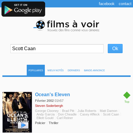
facebook
contact
POPULAIRES
MIEUX NOTÉS
DERNIERS
BANDE-ANNONCE
◆
Ocean's Eleven
Février 2002
01h57
Top
Steven Soderbergh
George Clooney
Brad Pitt
Julia Roberts
Matt Damon
Andy Garcia
Don Cheadle
Casey Affleck
Scott Caan
Elliott Gould
Carl Reiner
Policier
Thriller