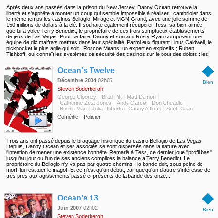
Après deux ans passés dans la prison du New Jersey, Danny Ocean retrouve la
liberté et s'apprête à monter un coup qui semble impossible à réaliser : cambrioler dans
le même temps les casinos Bellagio, Mirage et MGM Grand, avec une jolie somme de
150 millions de dollars à la clé. Il souhaite également récupérer Tess, sa bien-aimée
que lui a volée Terry Benedict, le propriétaire de ces trois somptueux établissements
de jeux de Las Vegas. Pour ce faire, Danny et son ami Rusty Ryan composent une
équipe de dix malfrats maîtres dans leur spécialité. Parmi eux figurent Linus Caldwell, le
pickpocket le plus agile qui soit ; Roscoe Means, un expert en explosifs ; Ruben
Tishkoff, qui connaît les systèmes de sécurité des casinos sur le bout des doigts ; les
frères Virgil et Turk Malloy, capables de revêtir plusieurs identités ; ou encore Yen,
◆
véritable contorsionniste et acrobate.
Ocean's Twelve
Décembre 2004
02h05
Bien
Steven Soderbergh
George Clooney
Brad Pitt
Matt Damon
Catherine Zeta-Jones
Andy Garcia
Don Cheadle
Bernie Mac
Julia Roberts
Casey Affleck
Scott Caan
Comédie
Policier
Trois ans ont passé depuis le braquage historique du casino Bellagio de Las Vegas.
Depuis, Danny Ocean et ses associés se sont dispersés dans la nature avec
l'intention de mener une existence honnête. Remarié à Tess, ce dernier joue "profil bas"
jusqu'au jour où l'un de ses anciens complices la balance à Terry Benedict. Le
propriétaire du Bellagio n'y va pas par quatre chemins : la bande doit, sous peine de
mort, lui restituer le magot. Et ce n'est qu'un début, car quelqu'un d'autre s'intéresse de
très près aux agissements passé et présents de la bande des onze...
◆
Ocean's 13
Juin 2007
02h02
Bien
Steven Soderbergh