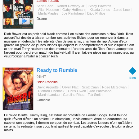
James Toback
Scott Caan
Robert Downey Jr.
Stacy Edwards
Allan Houston
Gaby Hoffmann
Kidada Jones
Jared Leto
Marla Maples
Joe Pantoliano
Bijou Phillips
Drame
Rich Bower est un petit caid black comme il en existe des centaines a New York. Il est
aujourd'hui decide a laisser tomber ses activites illicites pour se reconvertir dans la
musique en defendant les interets d'un de ses amis, chanteur de rap. Autour d'eux
gravite un groupe de jeunes Blancs qui copient leur comportement et sur lesquels Sam
et son mari Terry realisent un documentaire. L'un des amis de Rich, Dean, accepte de
l'argent pour perdre un match de basket-ball. Il a en fait ete piege par un inspecteur, qui
veut l'obliger a l'aider a coincer Rich.
◆
Ready to Rumble
01h47
Bien
Brian Robbins
David Arquette
Oliver Platt
Scott Caan
Rose McGowan
Richard Lineback
Chris Owen
Joe Pantoliano
Martin Landau
Caroline Rhea
Tait Smith
Comédie
Le roi de la lutte, Jimmy King, est l'idole incontestée de Gordie Boggs. Il est tout ce
qu'ils rêvent d'être : un athlète, un champion, un visionnaire. Avec sa couronne, sa
cape et son spectre, il domine ce sport de combat. Les autres lutteurs n'ont qu'à bien
se tenir. Ils redoutent son coup final qu'il est le seul capable d'exécuter : le pilon à deux
mains.