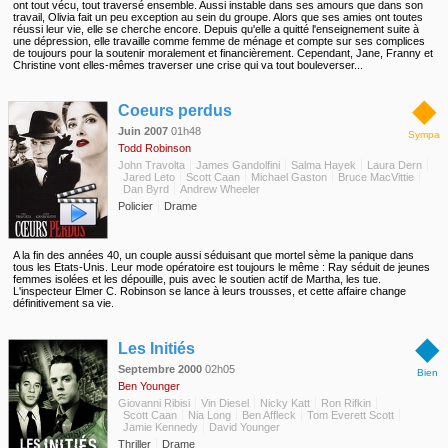
ont tout vécu, tout traversé ensemble. Aussi instable dans ses amours que dans son
travail, Olivia fait un peu exception au sein du groupe. Alors que ses amies ont toutes
réussi leur vie, elle se cherche encore. Depuis qu'elle a quitté l'enseignement suite à
une dépression, elle travaille comme femme de ménage et compte sur ses complices
de toujours pour la soutenir moralement et financièrement. Cependant, Jane, Franny et
Christine vont elles-mêmes traverser une crise qui va tout bouleverser...
◆
Coeurs perdus
Juin 2007
01h48
Sympa
Todd Robinson
John Travolta
James Gandolfini
Salma Hayek
Laura Dern
Jared Leto
Scott Caan
Michael Gaston
Bruce MacVittie
Dan Byrd
Andrew Wheeler
Policier
Drame
A la fin des années 40, un couple aussi séduisant que mortel sème la panique dans
tous les Etats-Unis. Leur mode opératoire est toujours le même : Ray séduit de jeunes
femmes isolées et les dépouille, puis avec le soutien actif de Martha, les tue.
L'inspecteur Elmer C. Robinson se lance à leurs trousses, et cette affaire change
définitivement sa vie.
◆
Les Initiés
Septembre 2000
02h05
Bien
Ben Younger
Giovanni Ribisi
Vin Diesel
Nicky Katt
Ron Rifkin
Scott Caan
Nia Long
Ben Affleck
Tom Everett Scott
Jamie Kennedy
David Younger
Thriller
Drame