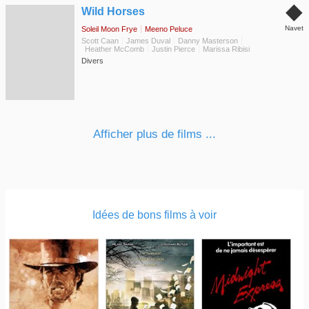
◆
Wild Horses
Navet
Soleil Moon Frye
Meeno Peluce
Scott Caan
James Duval
Danny Masterson
Heather McComb
Justin Pierce
Marissa Ribisi
Divers
Afficher plus de films ...
Idées de bons films à voir