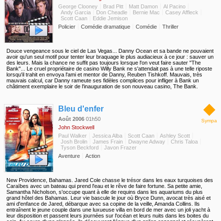
George Clooney
Brad Pitt
Matt Damon
Al Pacino
Andy Garcia
Don Cheadle
Bernie Mac
Casey Affleck
Scott Caan
Eddie Jemison
Policier
Comédie dramatique
Comédie
Thriller
Douce vengeance sous le ciel de Las Vegas... Danny Ocean et sa bande ne pouvaient
avoir qu'un seul motif pour tenter leur braquage le plus audiacieux à ce jour : sauver un
des leurs. Mais la chance ne suffit pas toujours lorsque l'on veut faire sauter "The
Bank"... Le cruel propriétaire de casino Willy Bank ne s'attendait pas à une telle riposte
lorsqu'il trahit en envoya l'ami et mentor de Danny, Reuben Tishkoff. Mauvais, très
mauvais calcul, car Danny rameute ses fidèles complices pour infliger à Bank un
châtiment exemplaire le soir de l'inauguration de son nouveau casino, The Bank.
◆
Bleu d'enfer
Août 2006
01h50
Sympa
John Stockwell
Paul Walker
Jessica Alba
Scott Caan
Ashley Scott
Josh Brolin
James Frain
Dwayne Adway
Chris Taloa
Tyson Beckford
Javon Frazer
Aventure
Action
New Providence, Bahamas. Jared Cole chasse le trésor dans les eaux turquoises des
Caraïbes avec un bateau qui prend l'eau et le rêve de faire fortune. Sa petite amie,
Samantha Nicholson, s'occupe quant à elle de requins dans les aquariums du plus
grand hôtel des Bahamas. Leur vie bascule le jour où Bryce Dunn, avocat très aisé et
ami d'enfance de Jared, débarque avec sa copine de la veille, Amanda Collins. Ils
entraînent le jeune couple dans une luxueuse villa en bord de mer avec un joli yacht à
leur disposition et passent leurs journées sur l'océan et leurs nuits dans les boites du