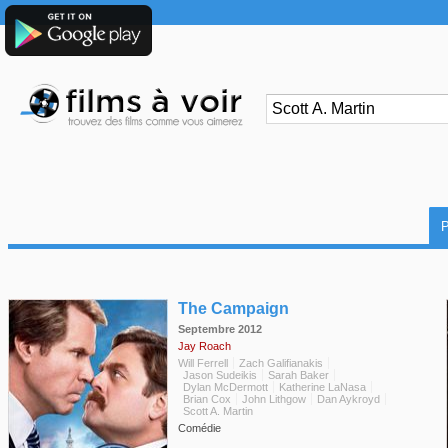
◆
The Campaign
Septembre 2012
Jay Roach
Will Ferrell
Zach Galifianakis
Jason Sudeikis
Sarah Baker
Dylan McDermott
Katherine LaNasa
Brian Cox
John Lithgow
Dan Aykroyd
Scott A. Martin
Comédie