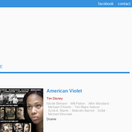
facebook
contact
E
◆
American Violet
Tim Disney
Nicole Beharie
Will Patton
Alfre Woodard
Michael O'Keefe
Tim Blake Nelson
Scott A. Martin
Malcolm Barrett
Xzibit
Michael Wozniak
Drame