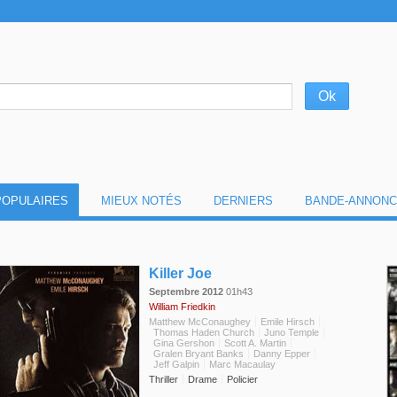
POPULAIRES
MIEUX NOTÉS
DERNIERS
BANDE-ANNONC
◆
Killer Joe
Septembre 2012
01h43
William Friedkin
Matthew McConaughey
Emile Hirsch
Thomas Haden Church
Juno Temple
Gina Gershon
Scott A. Martin
Gralen Bryant Banks
Danny Epper
Jeff Galpin
Marc Macaulay
Thriller
Drame
Policier