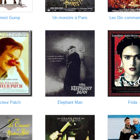
rrest Gump
Un monstre à Paris
Les Dix comma
cteur Patch
Elephant Man
Frida