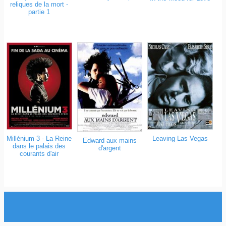
reliques de la mort -
partie 1
Millénium 3 - La Reine
Leaving Las Vegas
Edward aux mains
dans le palais des
d'argent
courants d'air