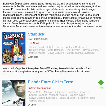
Bouleversée par la mort d'une jeune fille qu'elle aidait à accoucher, Anna tente de
retrouver la famille du nouveau-né en s'aidant du journal intime de la disparue, écrit en
russe. En remontant la piste de l'ouvrage qu'elle tente de faire décrypter, la sage-
femme rencontre Semyon. Elle ignore que ce paisible propriétaire du luxueux
restaurant Trans-Siberian est en fait un redoutable chef de gang et que le document
qu'elle possède va lui attirer de sérieux problèmes... Pour Nikolai, chauffeur et homme
de main de la toute-puissante famille criminelle de l'Est, c'est le début d'une remise en
cause. Entre Semyon et son fils Kirill, prêts à tout pour récupérer le journal, et
l'innocente Anna, sa loyauté va être mise à rude épreuve. Autour d'un document qui se
révèle de plus en plus explosif, plusieurs vies sont en jeu, dont la sienne, alors que se
◆
déchaînent les meurtres et les trahisons dans la famille comme dans la ville...
Starbuck
Juin 2012
01h49
Ken Scott
Patrick Huard
Julie Le Breton
Antoine Bertrand
Dominic Philie
Marc Bélanger
Igor Ovadis
David Michael
Patrick Martin
David Giguère
Sarah-Jeanne Labrosse
Comédie
Alors qu’il s’apprête à être père, David Wosniak, éternel adolescent de 42 ans,
découvre être le géniteur anonyme de 533 enfants déterminés à le retrouver.
◆
Piché : Entre Ciel et Terre
Top
Sylvain Archambault
Michel Côté
Maxime Leflaguais
Isabelle Guérard
Sophie Prégent
Vincent Leclerc
Michèle Sirois
Sarah-Jeanne Labrosse
Jules St-Jean
Frédéric Pierre
Gilbert Sicotte
Drame