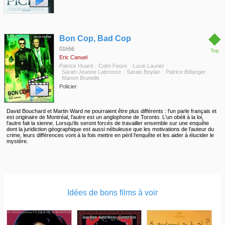
◆
Bon Cop, Bad Cop
01h56
Top
Eric Canuel
Patrick Huard
Colm Feore
Lucie Laurier
Sarah-Jeanne Labrosse
Sarain Boylan
Patrice Bélanger
Manon Brunelle
Policier
David Bouchard et Martin Ward ne pourraient être plus différents : l'un parle français et
est originaire de Montréal, l'autre est un anglophone de Toronto. L'un obéit à la loi,
l'autre fait la sienne. Lorsqu'ils seront forcés de travailler ensemble sur une enquête
dont la juridiction géographique est aussi nébuleuse que les motivations de l'auteur du
crime, leurs différences vont à la fois mettre en péril l'enquête et les aider à élucider le
mystère.
Idées de bons films à voir