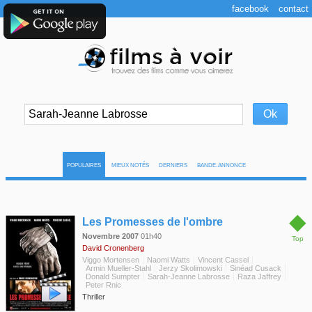
facebook
contact
POPULAIRES
MIEUX NOTÉS
DERNIERS
BANDE-ANNONCE
◆
Les Promesses de l'ombre
Novembre 2007
01h40
Top
David Cronenberg
Viggo Mortensen
Naomi Watts
Vincent Cassel
Armin Mueller-Stahl
Jerzy Skolimowski
Sinéad Cusack
Donald Sumpter
Sarah-Jeanne Labrosse
Raza Jaffrey
Peter Rnic
Thriller