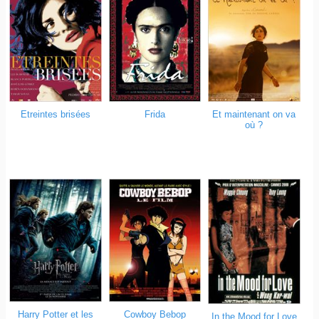
Etreintes brisées
Frida
Et maintenant on va
où ?
Harry Potter et les
Cowboy Bebop
In the Mood for Love