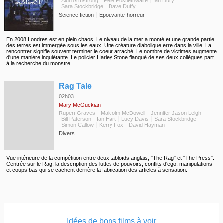
Alun Armstrong
Pete Postlethwaite
Ian Dury
Sara Stockbridge
Dave Duffy
Science fiction
Epouvante-horreur
En 2008 Londres est en plein chaos. Le niveau de la mer a monté et une grande partie
des terres est immergée sous les eaux. Une créature diabolique erre dans la ville. La
rencontrer signifie souvent terminer le coeur arraché. Le nombre de victimes augmente
d'une manière inquiétante. Le policier Harley Stone flanqué de ses deux collègues part
à la recherche du monstre.
◆
Rag Tale
02h03
Mary McGuckian
Rupert Graves
Malcolm McDowell
Jennifer Jason Leigh
Bill Paterson
Ian Hart
Lucy Davis
Sara Stockbridge
Simon Callow
Kerry Fox
David Hayman
Divers
Vue intérieure de la compétition entre deux tabloïds anglais, "The Rag" et "The Press".
Centrée sur le Rag, la description des luttes de pouvoirs, conflits d'ego, manipulations
et coups bas qui se cachent derrière la fabrication des articles à sensation.
Idées de bons films à voir