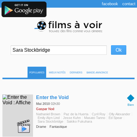
facebook
contact
POPULAIRES
MIEUX NOTÉS
DERNIERS
BANDE-ANNONCE
◆
Enter the Void
Mai 2010
02h30
Bien
Gaspar Noé
Nathaniel Brown
Paz de la Huerta
Cyril Roy
Olly Alexander
Emily Alyn Lind
Jesse Kuhn
Masato Tanno
Ed Spear
Sara Stockbridge
Sakiko Fukuhara
Drame
Fantastique