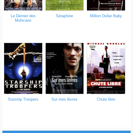
Le Dernier des
Séraphine
Million Dollar Baby
Mohicans
Starship Troopers
Sur mes lèvres
Chute libre