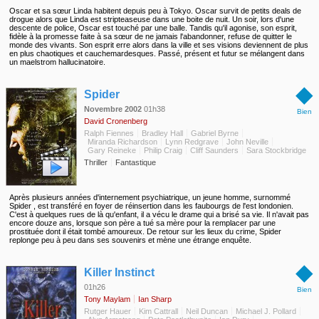
Oscar et sa sœur Linda habitent depuis peu à Tokyo. Oscar survit de petits deals de
drogue alors que Linda est stripteaseuse dans une boite de nuit. Un soir, lors d'une
descente de police, Oscar est touché par une balle. Tandis qu'il agonise, son esprit,
fidèle à la promesse faite à sa sœur de ne jamais l'abandonner, refuse de quitter le
monde des vivants. Son esprit erre alors dans la ville et ses visions deviennent de plus
en plus chaotiques et cauchemardesques. Passé, présent et futur se mélangent dans
un maelstrom hallucinatoire.
◆
Spider
Novembre 2002
01h38
Bien
David Cronenberg
Ralph Fiennes
Bradley Hall
Gabriel Byrne
Miranda Richardson
Lynn Redgrave
John Neville
Gary Reineke
Philip Craig
Cliff Saunders
Sara Stockbridge
Thriller
Fantastique
Après plusieurs années d'internement psychiatrique, un jeune homme, surnommé
Spider , est transféré en foyer de réinsertion dans les faubourgs de l'est londonien.
C'est à quelques rues de là qu'enfant, il a vécu le drame qui a brisé sa vie. Il n'avait pas
encore douze ans, lorsque son père a tué sa mère pour la remplacer par une
prostituée dont il était tombé amoureux. De retour sur les lieux du crime, Spider
replonge peu à peu dans ses souvenirs et mène une étrange enquête.
◆
Killer Instinct
01h26
Bien
Tony Maylam
Ian Sharp
Rutger Hauer
Kim Cattrall
Neil Duncan
Michael J. Pollard