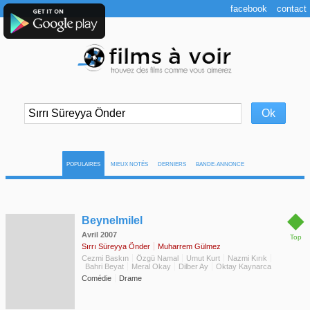
facebook
contact
POPULAIRES
MIEUX NOTÉS
DERNIERS
BANDE-ANNONCE
◆
Beynelmilel
Avril 2007
Top
Sırrı Süreyya Önder
Muharrem Gülmez
Cezmi Baskın
Özgü Namal
Umut Kurt
Nazmi Kırık
Bahri Beyat
Meral Okay
Dilber Ay
Oktay Kaynarca
Comédie
Drame