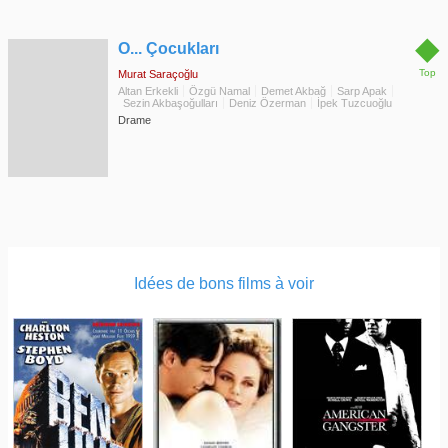
◆
O... Çocukları
Top
Murat Saraçoğlu
Altan Erkekli
Özgü Namal
Demet Akbağ
Sarp Apak
Sezin Akbaşoğulları
Deniz Özerman
İpek Tuzcuoğlu
Drame
Idées de bons films à voir