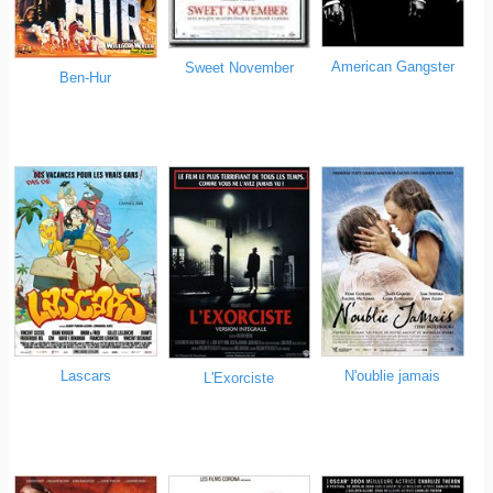
American Gangster
Sweet November
Ben-Hur
Lascars
N'oublie jamais
L'Exorciste