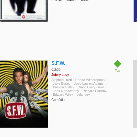
◆
S.F.W.
01h36
Top
Jefery Levy
Stephen Dorff
Reese Witherspoon
Jake Busey
Joey Lauren Adams
Pamela Gidley
David Barry Gray
Jack Noseworthy
Richard Portnow
Edward Wiley
Lela Ivey
Comédie