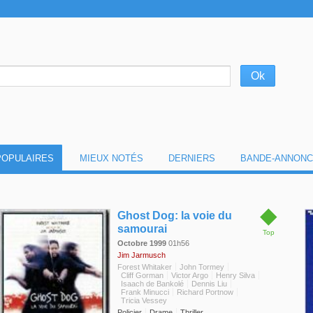
POPULAIRES
MIEUX NOTÉS
DERNIERS
BANDE-ANNONC
◆
Ghost Dog: la voie du
samourai
Top
Octobre 1999
01h56
Jim Jarmusch
Forest Whitaker
John Tormey
Cliff Gorman
Victor Argo
Henry Silva
Isaach de Bankolé
Dennis Liu
Frank Minucci
Richard Portnow
Tricia Vessey
Policier
Drame
Thriller