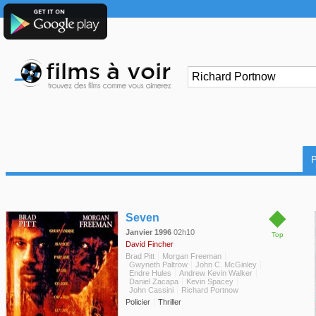
◆
Seven
Janvier 1996
02h10
Top
David Fincher
Brad Pitt
Morgan Freeman
Gwyneth Paltrow
John C. McGinley
Endre Hules
Andrew Kevin Walker
Daniel Zacapa
Kevin Spacey
John Cassini
Richard Portnow
Policier
Thriller