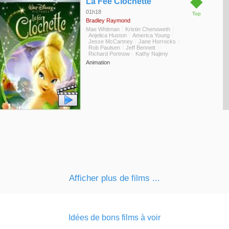
◆
La Fée Clochette
01h18
Top
Bradley Raymond
Mae Whitman
Kristin Chenoweth
Anjelica Huston
America Young
Jesse McCartney
Jane Horrocks
Rob Paulsen
Jeff Bennett
Richard Portnow
Kathy Najimy
Animation
Afficher plus de films ...
Idées de bons films à voir