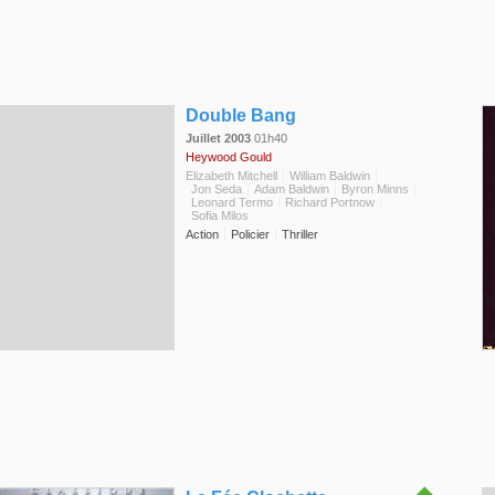
◆
Double Bang
Juillet 2003
01h40
Heywood Gould
Elizabeth Mitchell
William Baldwin
Jon Seda
Adam Baldwin
Byron Minns
Leonard Termo
Richard Portnow
Sofia Milos
Action
Policier
Thriller