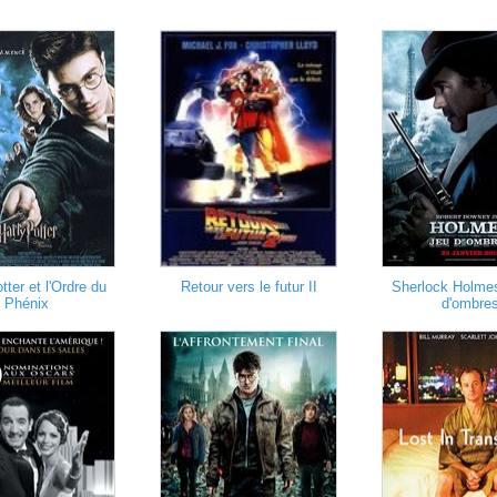
tter et l'Ordre du
Retour vers le futur II
Sherlock Holmes
Phénix
d'ombre