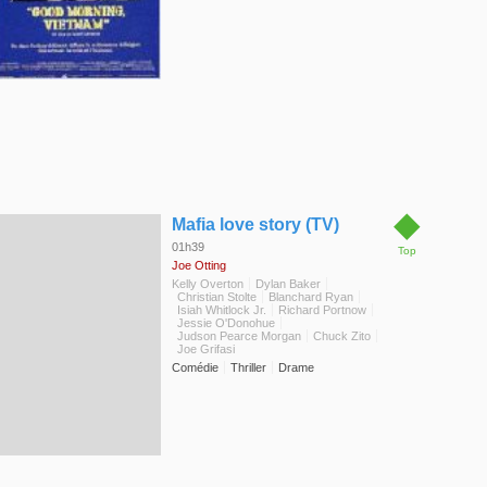
◆
Mafia love story (TV)
01h39
Top
Joe Otting
Kelly Overton
Dylan Baker
Christian Stolte
Blanchard Ryan
Isiah Whitlock Jr.
Richard Portnow
Jessie O'Donohue
Judson Pearce Morgan
Chuck Zito
Joe Grifasi
Comédie
Thriller
Drame