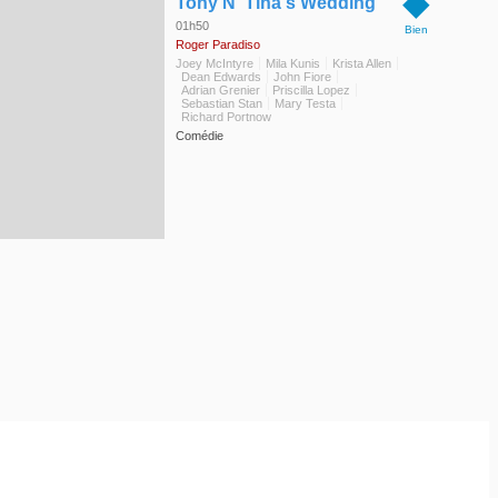
◆
Tony N' Tina's Wedding
01h50
Bien
Roger Paradiso
Joey McIntyre
Mila Kunis
Krista Allen
Dean Edwards
John Fiore
Adrian Grenier
Priscilla Lopez
Sebastian Stan
Mary Testa
Richard Portnow
Comédie