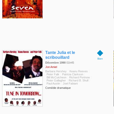
◆
Tante Julia et le
scribouillard
Bien
Décembre 1990
01h45
Jon Amiel
Barbara Hershey
Keanu Reeves
Peter Falk
Patricia Clarkson
Bill McCutcheon
Richard Portnow
Peter Gallagher
Richard B. Shull
Paul Austin
Joel Fabiani
Comédie dramatique