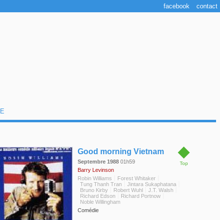
facebook
contact
E
◆
Good morning Vietnam
Septembre 1988
01h59
Top
Barry Levinson
Robin Williams
Forest Whitaker
Tung Thanh Tran
Jintara Sukaphatana
Bruno Kirby
Robert Wuhl
J.T. Walsh
Richard Edson
Richard Portnow
Noble Willingham
Comédie