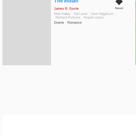
◆
The Indian
Navet
James R. Gorrie
Matt Dallas
Sal Landi
Jane Higginson
Richard Portnow
Angela Lanza
Drame
Romance