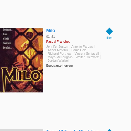
◆
Milo
01h31
Bien
Pascal Franchot
Jennifer Jostyn
Antonio Fargas
Asher Metchik
Paula Cale
Richard Portnow
Vincent Schiavelli
Maya McLaughlin
Walter Olkewicz
Jordan Warkol
Epouvante-horreur