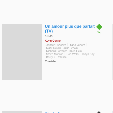
◆
Un amour plus que parfait
(TV)
Top
01h45
Kevin Connor
Jennifer Esposito
Diane Venora
Mark Deklin
Julie Brown
Richard Portnow
Katie Hein
Steve Monroe
Tico Wells
Tonya Kay
Barry J. Ratcliffe
Comédie