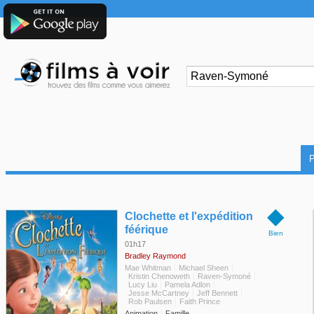
◆
Clochette et l'expédition
féérique
Bien
01h17
Bradley Raymond
Mae Whitman
Michael Sheen
Kristin Chenoweth
Raven-Symoné
Lucy Liu
Pamela Adlon
Jesse McCartney
Jeff Bennett
Rob Paulsen
Faith Prince
Animation
Famille