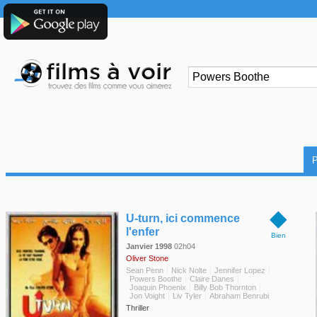
◆
U-turn, ici commence
l'enfer
Bien
Janvier 1998
02h04
Oliver Stone
Sean Penn
Nick Nolte
Jennifer Lopez
Powers Boothe
Claire Danes
Joaquin Phoenix
Billy Bob Thornton
Jon Voight
Liv Tyler
Abraham Benrubi
Thriller