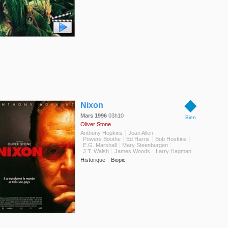
◆
Nixon
Mars 1996
03h10
Bien
Oliver Stone
Anthony Hopkins
Joan Allen
Powers Boothe
Ed Harris
Bob Hoskins
E.G. Marshall
Mary Steenburgen
J.T. Walsh
James Woods
Larry Hagman
Historique
Biopic