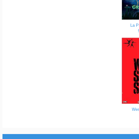
La P
Wes