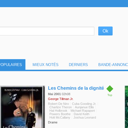
POPULAIRES
MIEUX NOTÉS
DERNIERS
BANDE-ANNONC
◆
Les Chemins de la dignité
Mai 2001
02h08
Top
George Tillman Jr.
Robert De Niro
Cuba Gooding Jr.
Charlize Theron
Aunjanue Ellis
Hal Holbrook
Michael Rapaport
Powers Boothe
David Keith
Holt McCallany
Joshua Leonard
Drame