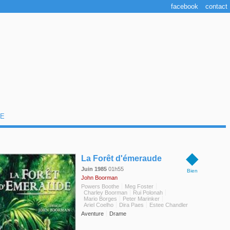
facebook
contact
E
◆
La Forêt d'émeraude
Juin 1985
01h55
Bien
John Boorman
Powers Boothe
Meg Foster
Charley Boorman
Rui Polonah
Mario Borges
Peter Marinker
Ariel Coelho
Dira Paes
Estee Chandler
Aventure
Drame