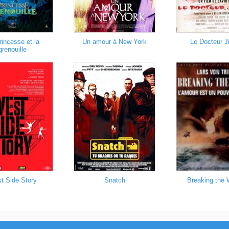
rincesse et la
Un amour à New York
Le Docteur J
grenouille
t Side Story
Snatch
Breaking the