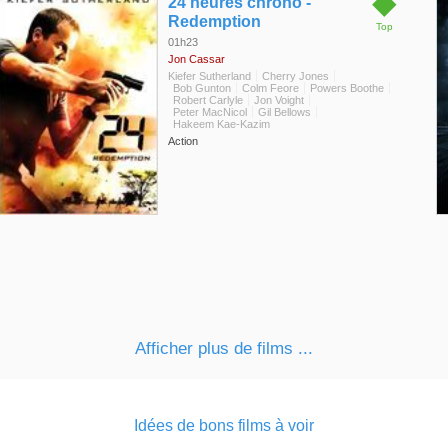
◆
24 heures chrono -
Redemption
Top
01h23
Jon Cassar
Kiefer Sutherland
Cherry Jones
Bob Gunton
Colm Feore
Powers Boothe
Robert Carlyle
Jon Voight
Peter MacNicol
Gil Bellows
Hakeem Kae-Kazim
Action
Afficher plus de films ...
Idées de bons films à voir