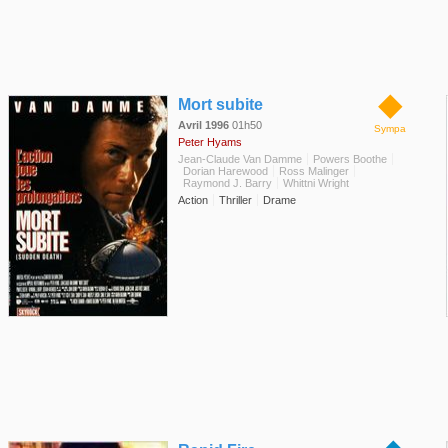
◆
Mort subite
Avril 1996
01h50
Sympa
Peter Hyams
Jean-Claude Van Damme
Powers Boothe
Dorian Harewood
Ross Malinger
Raymond J. Barry
Whittni Wright
Action
Thriller
Drame