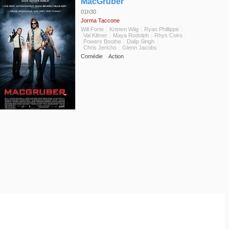
◆
MacGruber
01h30
Jorma Taccone
Will Forte
Kristen Wiig
Ryan Phillippe
Val Kilmer
Maya Rudolph
Rhys Coiro
Powers Boothe
Dalip Singh
Chris Jericho
Glenn Jacobs
Comédie
Action