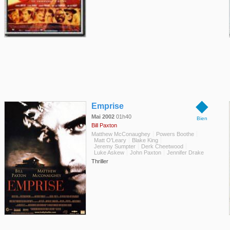
◆
Emprise
Mai 2002
01h40
Bien
Bill Paxton
Matthew McConaughey
Powers Boothe
Matt O'Leary
Blake King
Jeremy Sumpter
Derk Cheetwood
Luke Askew
John Paxton
Jennifer Drake
Thriller