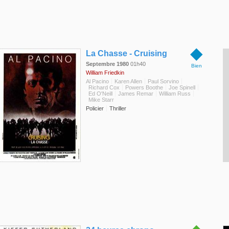
◆
La Chasse - Cruising
Septembre 1980
01h40
Bien
William Friedkin
Al Pacino
Karen Allen
Paul Sorvino
Richard Cox
Powers Boothe
Joe Spinell
Ed O'Neill
James Remar
William Russ
Mike Starr
Policier
Thriller