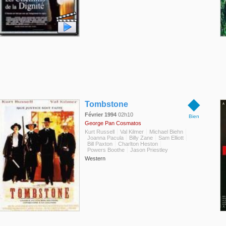
◆
Tombstone
Février 1994
02h10
Bien
George Pan Cosmatos
Kurt Russell
Val Kilmer
Michael Biehn
Joanna Pacula
Billy Zane
Sam Elliott
Bill Paxton
Charlton Heston
Powers Boothe
Jason Priestley
Western