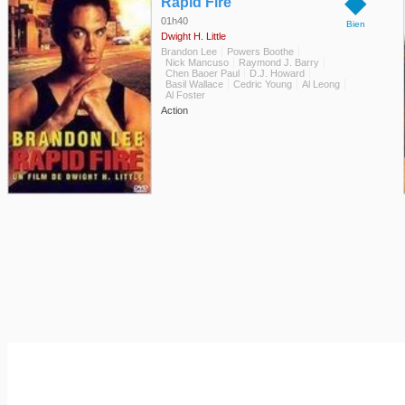
◆
Rapid Fire
01h40
Bien
Dwight H. Little
Brandon Lee
Powers Boothe
Nick Mancuso
Raymond J. Barry
Chen Baoer Paul
D.J. Howard
Basil Wallace
Cedric Young
Al Leong
Al Foster
Action