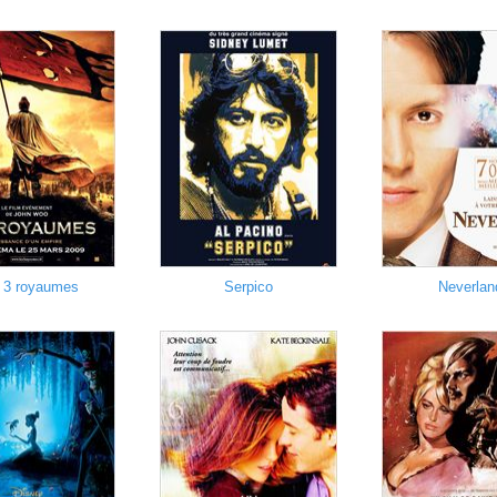
 3 royaumes
Serpico
Neverlan